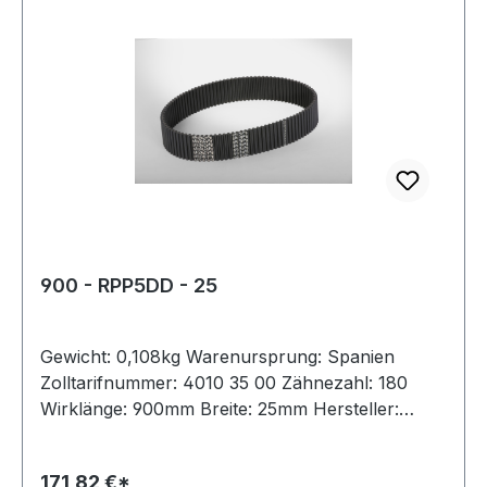
900 - RPP5DD - 25
Gewicht: 0,108kg Warenursprung: Spanien
Zolltarifnummer: 4010 35 00 Zähnezahl: 180
Wirklänge: 900mm Breite: 25mm Hersteller:
Megadyne Teilung: 5mm Höhe: 5,3mm Material:
Neoprene Zugstrang: Glasfaser antistatisch: nein
171,82 €*