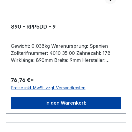
890 - RPP5DD - 9
Gewicht: 0,038kg Warenursprung: Spanien
Zolltarifnummer: 4010 35 00 Zähnezahl: 178
Wirklänge: 890mm Breite: 9mm Hersteller:
Megadyne Teilung: 5mm Höhe: 5,3mm Material:
Neoprene Zugstrang: Glasfaser antistatisch: nein
76,76 €*
Preise inkl. MwSt. zzgl. Versandkosten
In den Warenkorb