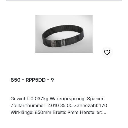
850 - RPP5DD - 9
Gewicht: 0,037kg Warenursprung: Spanien
Zolltarifnummer: 4010 35 00 Zähnezahl: 170
Wirklänge: 850mm Breite: 9mm Hersteller:
Megadyne Teilung: 5mm Höhe: 5,3mm Material:
Neoprene Zugstrang: Glasfaser antistatisch: nein