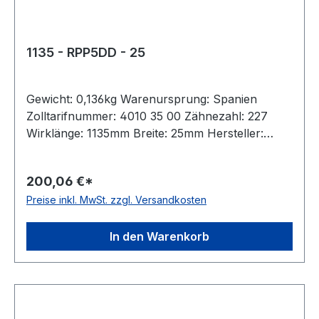
1135 - RPP5DD - 25
Gewicht: 0,136kg Warenursprung: Spanien
Zolltarifnummer: 4010 35 00 Zähnezahl: 227
Wirklänge: 1135mm Breite: 25mm Hersteller:
Megadyne Teilung: 5mm Höhe: 5,3mm Material:
Neoprene Zugstrang: Glasfaser antistatisch: nein
200,06 €*
Preise inkl. MwSt. zzgl. Versandkosten
In den Warenkorb