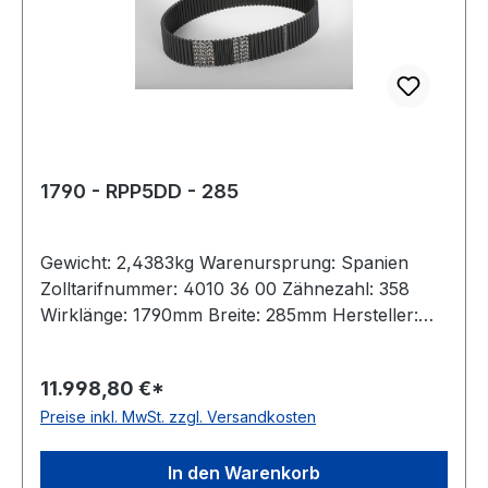
1790 - RPP5DD - 285
Gewicht: 2,4383kg Warenursprung: Spanien
Zolltarifnummer: 4010 36 00 Zähnezahl: 358
Wirklänge: 1790mm Breite: 285mm Hersteller:
Megadyne Teilung: 5mm Höhe: 5,3mm Material:
Neoprene Zugstrang: Glasfaser antistatisch: nein
11.998,80 €*
Preise inkl. MwSt. zzgl. Versandkosten
In den Warenkorb