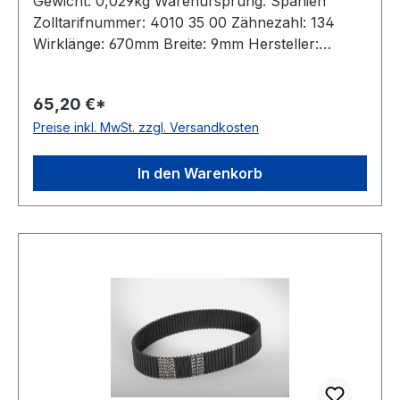
Gewicht: 0,029kg Warenursprung: Spanien
Zolltarifnummer: 4010 35 00 Zähnezahl: 134
Wirklänge: 670mm Breite: 9mm Hersteller:
Megadyne Teilung: 5mm Höhe: 5,3mm Material:
Neoprene Zugstrang: Glasfaser antistatisch: nein
65,20 €*
Preise inkl. MwSt. zzgl. Versandkosten
In den Warenkorb