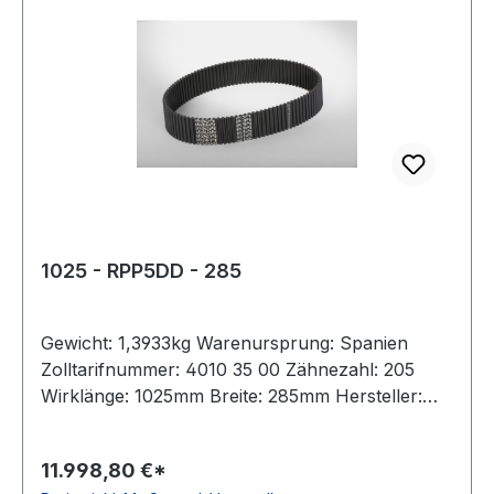
1025 - RPP5DD - 285
Gewicht: 1,3933kg Warenursprung: Spanien
Zolltarifnummer: 4010 35 00 Zähnezahl: 205
Wirklänge: 1025mm Breite: 285mm Hersteller:
Megadyne Teilung: 5mm Höhe: 5,3mm Material:
Neoprene Zugstrang: Glasfaser antistatisch: nein
11.998,80 €*