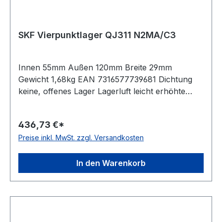
SKF Vierpunktlager QJ311 N2MA/C3
Innen 55mm Außen 120mm Breite 29mm
Gewicht 1,68kg EAN 7316577739681 Dichtung
keine, offenes Lager Lagerluft leicht erhöhte
Radiallagerluft Käfig Messingkäfig
Temperaturbereich -30 bis +150°C
436,73 €*
Toleranzklasse Toleranzklasse P0/PN bzw.
Preise inkl. MwSt. zzgl. Versandkosten
ABEC 1 Nut(en) im Außenring zwei um 180 Grad
versetzte Haltenuten im Außenring Bauform
geteilter Innenring
In den Warenkorb