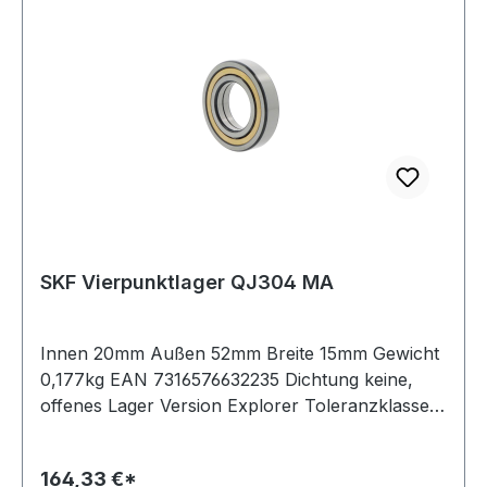
SKF Vierpunktlager QJ304 MA
Innen 20mm Außen 52mm Breite 15mm Gewicht
0,177kg EAN 7316576632235 Dichtung keine,
offenes Lager Version Explorer Toleranzklasse
Maßgenauigkeit P6, Laufgenauigkeit P5 Lagerluft
normale Radiallagerluft Käfig Messingkäfig
164,33 €*
Temperaturbereich -30 bis +150°C Nut(en) im