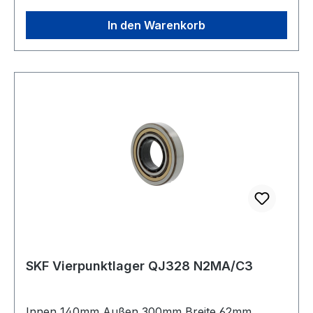
versetzte Haltenuten im Außenring Bauform
geteilter Innenring
In den Warenkorb
SKF Vierpunktlager QJ328 N2MA/C3
Innen 140mm Außen 300mm Breite 62mm