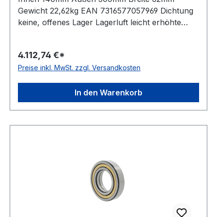
Gewicht 22,62kg EAN 7316577057969 Dichtung
keine, offenes Lager Lagerluft leicht erhöhte
Radiallagerluft Käfig Messingkäfig
Temperaturbereich -30 bis +200 °C
4.112,74 €*
Toleranzklasse Toleranzklasse P0/PN bzw.
Preise inkl. MwSt. zzgl. Versandkosten
ABEC 1 Nut(en) im Außenring zwei um 180 Grad
versetzte Haltenuten im Außenring Bauform
geteilter Innenring
In den Warenkorb