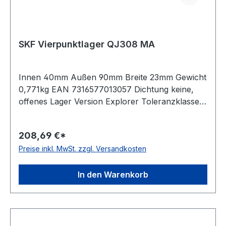
SKF Vierpunktlager QJ308 MA
Innen 40mm Außen 90mm Breite 23mm Gewicht
0,771kg EAN 7316577013057 Dichtung keine,
offenes Lager Version Explorer Toleranzklasse
Maßgenauigkeit P6, Laufgenauigkeit P5 Lagerluft
normale Radiallagerluft Käfig Messingkäfig
208,69 €*
Temperaturbereich -30 bis +150°C Nut(en) im
Preise inkl. MwSt. zzgl. Versandkosten
Außenring ohne Nut Bauform geteilter Innenring
In den Warenkorb