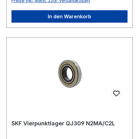
Preise inkl. MwSt. zzgl. Versandkosten
ABEC 1 Nut(en) im Außenring ohne Nut
Bauform geteilter Innenring
In den Warenkorb
SKF Vierpunktlager QJ309 N2MA/C2L