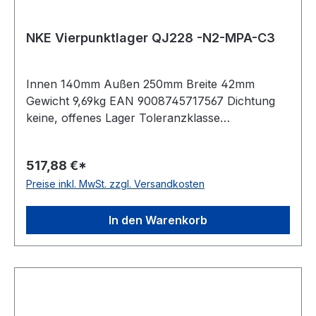
NKE Vierpunktlager QJ228 -N2-MPA-C3
Innen 140mm Außen 250mm Breite 42mm
Gewicht 9,69kg EAN 9008745717567 Dichtung
keine, offenes Lager Toleranzklasse
Toleranzklasse P0/PN bzw. ABEC 1 Lagerluft
leicht erhöhte Radiallagerluft Käfig Messingkäfig
517,88 €*
Temperaturbereich -30 bis +150°C Nut(en) im
Preise inkl. MwSt. zzgl. Versandkosten
Außenring zwei um 180 Grad versetzte
Haltenuten im Außenring Bauform geteilter
Innenring
In den Warenkorb