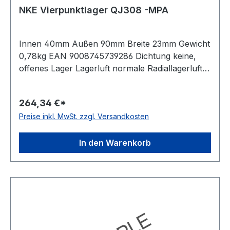
NKE Vierpunktlager QJ308 -MPA
Innen 40mm Außen 90mm Breite 23mm Gewicht
0,78kg EAN 9008745739286 Dichtung keine,
offenes Lager Lagerluft normale Radiallagerluft
Temperaturbereich -30 bis +150°C Nut(en) im
Außenring ohne Nut Toleranzklasse
264,34 €*
Toleranzklasse P0/PN bzw. ABEC 1 Bauform
Preise inkl. MwSt. zzgl. Versandkosten
geteilter Innenring Käfig Messingkäfig
In den Warenkorb