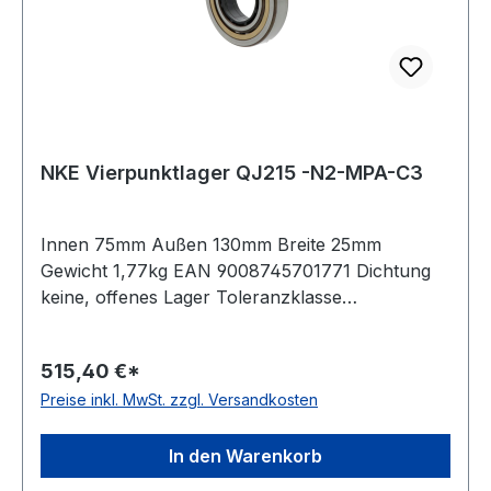
NKE Vierpunktlager QJ215 -N2-MPA-C3
Innen 75mm Außen 130mm Breite 25mm
Gewicht 1,77kg EAN 9008745701771 Dichtung
keine, offenes Lager Toleranzklasse
Toleranzklasse P0/PN bzw. ABEC 1 Lagerluft
leicht erhöhte Radiallagerluft Käfig Messingkäfig
515,40 €*
Temperaturbereich -30 bis +150°C Nut(en) im
Preise inkl. MwSt. zzgl. Versandkosten
Außenring zwei um 180 Grad versetzte
Haltenuten im Außenring Bauform geteilter
Innenring
In den Warenkorb