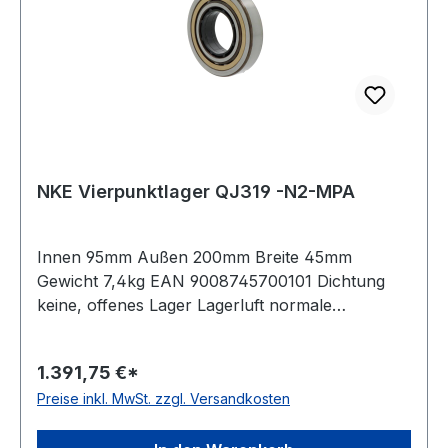
NKE Vierpunktlager QJ319 -N2-MPA
Innen 95mm Außen 200mm Breite 45mm
Gewicht 7,4kg EAN 9008745700101 Dichtung
keine, offenes Lager Lagerluft normale
Radiallagerluft Käfig Messingkäfig
Temperaturbereich -30 bis +150°C Nut(en) im
1.391,75 €*
Außenring zwei um 180 Grad versetzte
Preise inkl. MwSt. zzgl. Versandkosten
Haltenuten im Außenring Toleranzklasse
Toleranzklasse P0/PN bzw. ABEC 1 Bauform