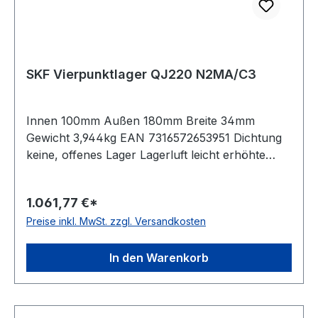
SKF Vierpunktlager QJ220 N2MA/C3
Innen 100mm Außen 180mm Breite 34mm
Gewicht 3,944kg EAN 7316572653951 Dichtung
keine, offenes Lager Lagerluft leicht erhöhte
Radiallagerluft Käfig Messingkäfig
Temperaturbereich -30 bis +150°C
1.061,77 €*
Toleranzklasse Toleranzklasse P0/PN bzw.
Preise inkl. MwSt. zzgl. Versandkosten
ABEC 1 Nut(en) im Außenring zwei um 180 Grad
versetzte Haltenuten im Außenring Bauform
geteilter Innenring
In den Warenkorb