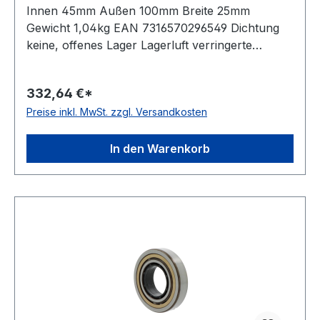
Innen 45mm Außen 100mm Breite 25mm
Gewicht 1,04kg EAN 7316570296549 Dichtung
keine, offenes Lager Lagerluft verringerte
Radiallagerluft, untere Hälfte von C2 Käfig
Messingkäfig Temperaturbereich -30 bis +150°C
332,64 €*
Toleranzklasse Toleranzklasse P0/PN bzw.
Preise inkl. MwSt. zzgl. Versandkosten
ABEC 1 Nut(en) im Außenring zwei um 180 Grad
versetzte Haltenuten im Außenring Bauform
geteilter Innenring
In den Warenkorb