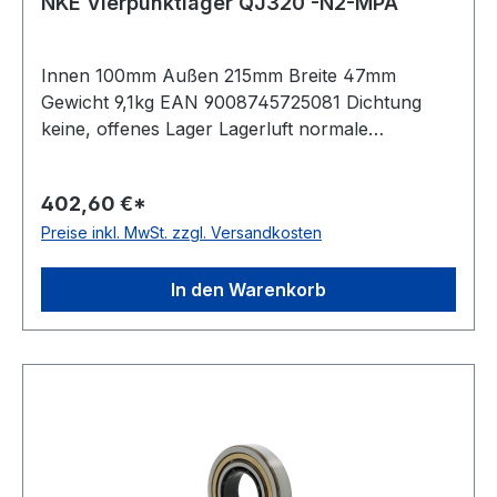
NKE Vierpunktlager QJ320 -N2-MPA
Innen 100mm Außen 215mm Breite 47mm
Gewicht 9,1kg EAN 9008745725081 Dichtung
keine, offenes Lager Lagerluft normale
Radiallagerluft Käfig Messingkäfig
Temperaturbereich -30 bis +150°C Nut(en) im
402,60 €*
Außenring zwei um 180 Grad versetzte
Preise inkl. MwSt. zzgl. Versandkosten
Haltenuten im Außenring Toleranzklasse
Toleranzklasse P0/PN bzw. ABEC 1 Bauform
geteilter Innenring
In den Warenkorb