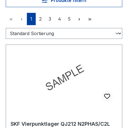
Produkte filtern
Seite
Seite
Seite
Seite
Seite
1
2
3
4
5
SKF Vierpunktlager QJ212 N2PHAS/C2L