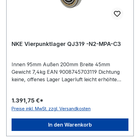
NKE Vierpunktlager QJ319 -N2-MPA-C3
Innen 95mm Außen 200mm Breite 45mm
Gewicht 7,4kg EAN 9008745703119 Dichtung
keine, offenes Lager Lagerluft leicht erhöhte
Radiallagerluft Käfig Messingkäfig
Temperaturbereich -30 bis +150°C Nut(en) im
1.391,75 €*
Außenring zwei um 180 Grad versetzte
Preise inkl. MwSt. zzgl. Versandkosten
Haltenuten im Außenring Toleranzklasse
Toleranzklasse P0/PN bzw. ABEC 1 Bauform
geteilter Innenring
In den Warenkorb