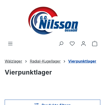
Zum Hauptinhalt springen
Ware
Wälzlager
Radial-Kugellager
Vierpunktlager
Vierpunktlager