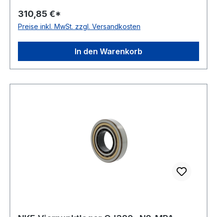
Temperaturbereich -30 bis +150°C
310,85 €*
Toleranzklasse Toleranzklasse P0/PN bzw.
Preise inkl. MwSt. zzgl. Versandkosten
ABEC 1 Nut(en) im Außenring ohne Nut
Bauform geteilter Innenring
In den Warenkorb