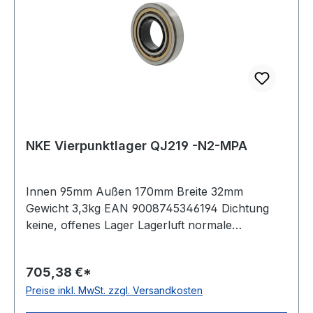
NKE Vierpunktlager QJ219 -N2-MPA
Innen 95mm Außen 170mm Breite 32mm
Gewicht 3,3kg EAN 9008745346194 Dichtung
keine, offenes Lager Lagerluft normale
Radiallagerluft Käfig Messingkäfig
Temperaturbereich -30 bis +150°C Nut(en) im
705,38 €*
Außenring zwei um 180 Grad versetzte
Preise inkl. MwSt. zzgl. Versandkosten
Haltenuten im Außenring Toleranzklasse
Toleranzklasse P0/PN bzw. ABEC 1 Bauform