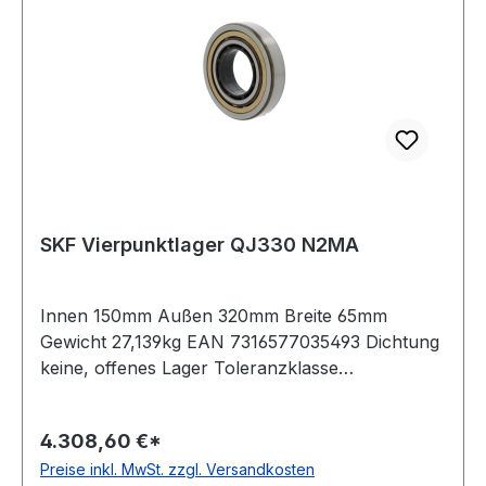
SKF Vierpunktlager QJ330 N2MA
Innen 150mm Außen 320mm Breite 65mm
Gewicht 27,139kg EAN 7316577035493 Dichtung
keine, offenes Lager Toleranzklasse
Maßgenauigkeit P6, Laufgenauigkeit P5 Version
Explorer Lagerluft normale Radiallagerluft Käfig
4.308,60 €*
Messingkäfig Temperaturbereich -30 bis +200 °C
Preise inkl. MwSt. zzgl. Versandkosten
Nut(en) im Außenring zwei um 180 Grad