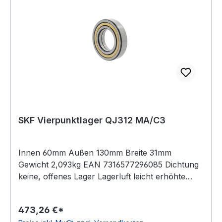
SKF Vierpunktlager QJ312 MA/C3
Innen 60mm Außen 130mm Breite 31mm
Gewicht 2,093kg EAN 7316577296085 Dichtung
keine, offenes Lager Lagerluft leicht erhöhte
Radiallagerluft Käfig Messingkäfig
Temperaturbereich -30 bis +150°C
473,26 €*
Toleranzklasse Toleranzklasse P0/PN bzw.