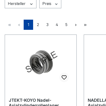
Hersteller
Preis
Seite
Seite
Seite
Seite
Seite
1
2
3
4
5
JTEKT-KOYO Nadel-
NADELLA
Axialzylinderrollenlager
Axialzyl