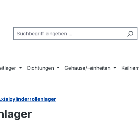
eitlager
Dichtungen
Gehäuse/-einheiten
Keilri
xialzylinderrollenlager
nlager