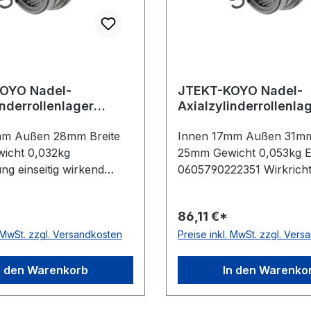
OYO Nadel-
JTEKT-KOYO Nadel-
inderrollenlager
Axialzylinderrollenla
NAXR17 Z
mm Außen 28mm Breite
Innen 17mm Außen 31mm
icht 0,032kg
25mm Gewicht 0,053kg 
ng einseitig wirkend
0605790222351 Wirkrich
Standard-Wälzlagerstahl
einseitig wirkend Material
rbereich -20 bis +120 °C
Standard-Wälzlagerstahl
86,11 €*
hlblechkäfig Schmierung
Temperaturbereich -20 b
. MwSt. zzgl. Versandkosten
Preise inkl. MwSt. zzgl. Ver
 oder Ölschmierung
Käfig Stahlblechkäfig Li
lasse Toleranzklasse
mit Schutzkappe Toleran
w. ABEC 1
Toleranzklasse P0/PN b
n den Warenkorb
In den Warenko
1