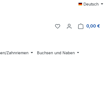
Deutsch
0,00 €
Ware
emen/Zahnriemen
Buchsen und Naben