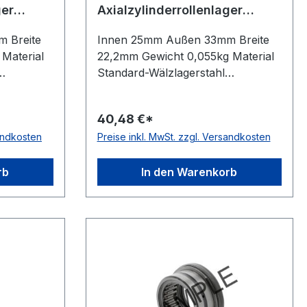
ger
Axialzylinderrollenlager
RAXF725
 Breite
Innen 25mm Außen 33mm Breite
Material
22,2mm Gewicht 0,055kg Material
Standard-Wälzlagerstahl
is +120 °C
Temperaturbereich -20 bis +120 °C
klasse
Toleranzklasse Toleranzklasse
40,48 €*
führung
P0/PN bzw. ABEC 1 Ausführung
sandkosten
Preise inkl. MwSt. zzgl. Versandkosten
mit dünnem Außenring, einseitig
rkend
geschlossen Wirkrichtung einseitig
wirkend
rb
In den Warenkorb