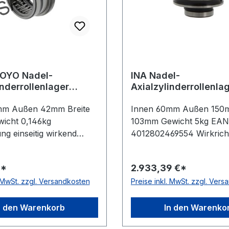
OYO Nadel-
INA Nadel-
inderrollenlager
Axialzylinderrollenla
NAXR25 TN
ZARF60150 -L-TV-A
mm Außen 42mm Breite
Innen 60mm Außen 150m
icht 0,146kg
103mm Gewicht 5kg EAN
ng einseitig wirkend
4012802469554 Wirkrich
Standard-Wälzlagerstahl
zweiseitig wirkend Schmi
rbereich -20 bis +120 °C
Fett- oder Ölschmierung
€*
2.933,39 €*
yamidkäfig Toleranzklasse
Toleranzklasse Toleranz
. MwSt. zzgl. Versandkosten
Preise inkl. MwSt. zzgl. Ver
klasse P0/PN bzw. ABEC
P0/PN bzw. ABEC 1 Mate
Standard-Wälzlagerstahl
Temperaturbereich -20 b
n den Warenkorb
In den Warenko
Käfig Polyamidkäfig Aus