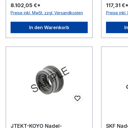
8.102,05 €*
117,31 €
Toleranzklasse Toleranzklasse
Käfig Pol
Preise inkl. MwSt. zzgl. Versandkosten
Preise inkl
P0/PN bzw. ABEC 1 Material
mit Schut
Standard-Wälzlagerstahl
Toleranz
Temperaturbereich -20 bis +120 °C
1
In den Warenkorb
I
Käfig Polyamidkäfig Ausführung
anschraubbar, mit langer
Wellenscheibe
JTEKT-KOYO Nadel-
SKF Nad