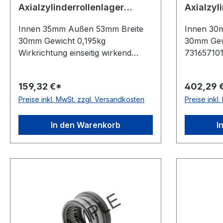
Axialzylinderrollenlager
Axialzyl
NAXR35 Z
NKXR30
Innen 35mm Außen 53mm Breite
Innen 30
30mm Gewicht 0,195kg
30mm Gew
Wirkrichtung einseitig wirkend
731657101
Material Standard-Wälzlagerstahl
einseitig 
Temperaturbereich -20 bis +120 °C
Standard-
159,32 €*
402,29 
Käfig Stahlblechkäfig Lieferumfang
Temperatu
Preise inkl. MwSt. zzgl. Versandkosten
Preise inkl
mit Schutzkappe Toleranzklasse
Toleranzk
Toleranzklasse P0/PN bzw. ABEC
P0/PN bz
1
In den Warenkorb
I