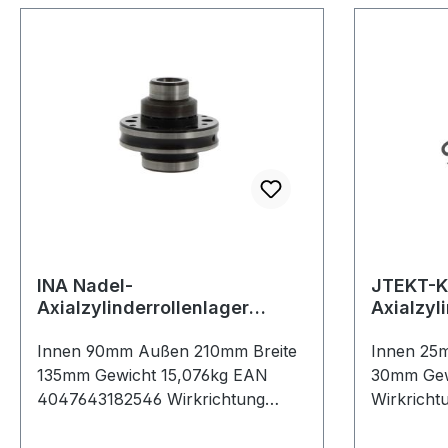
INA Nadel-
JTEKT-K
Axialzylinderrollenlager
Axialzyl
ZARF90210 -L-TV-A
Innen 90mm Außen 210mm Breite
Innen 25
135mm Gewicht 15,076kg EAN
30mm Gew
4047643182546 Wirkrichtung
Wirkrichtu
zweiseitig wirkend Schmierung für
Material 
Fett- oder Ölschmierung
Temperatu