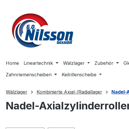
m Hauptinhalt springen
Zur Suche springen
Zur Hauptnavigation springen
Home
Lineartechnik
Wälzlager
Zubehör
Gl
Zahnriemenscheiben
Keilrillenscheibe
Wälzlager
Kombinierte Axial-/Radiallager
Nadel-A
Nadel-Axialzylinderrolle