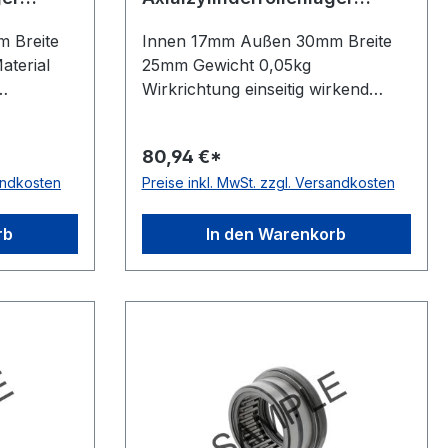
NAXR17
 Breite
Innen 17mm Außen 30mm Breite
terial
25mm Gewicht 0,05kg
Wirkrichtung einseitig wirkend
is +120 °C
Material Standard-Wälzlagerstahl
klasse
Temperaturbereich -20 bis +120 °C
80,94 €*
führung
Käfig Stahlblechkäfig Schmierung
sandkosten
Preise inkl. MwSt. zzgl. Versandkosten
rkrichtung
für Fett- oder Ölschmierung
Toleranzklasse Toleranzklasse
P0/PN bzw. ABEC 1
rb
In den Warenkorb