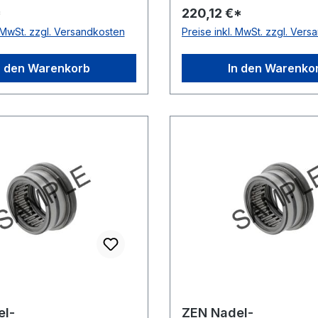
*
220,12 €*
yamidkäfig Lieferumfang
-20 bis +120 °C Toleranz
. MwSt. zzgl. Versandkosten
Preise inkl. MwSt. zzgl. Ver
zkappe Toleranzklasse
Toleranzklasse P0/PN b
klasse P0/PN bzw. ABEC
1 Ausführung selbsthalt
Wirkrichtung einseitig wi
n den Warenkorb
In den Warenko
Schmierung für Fettschm
el-
ZEN Nadel-