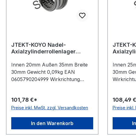
JTEKT-KOYO Nadel-
JTEKT-K
Axialzylinderrollenlager
Axialzyl
NAXR20 TN
Innen 20mm Außen 35mm Breite
Innen 25
30mm Gewicht 0,09kg EAN
30mm Gew
0605790204999 Wirkrichtung
Wirkrichtu
einseitig wirkend Material
Material 
Standard-Wälzlagerstahl
Temperatu
101,78 €*
108,49 
Temperaturbereich -20 bis +120 °C
Käfig Pol
Preise inkl. MwSt. zzgl. Versandkosten
Preise inkl
Käfig Polyamidkäfig Toleranzklasse
Toleranz
Toleranzklasse P0/PN bzw. ABEC
1
1
In den Warenkorb
I