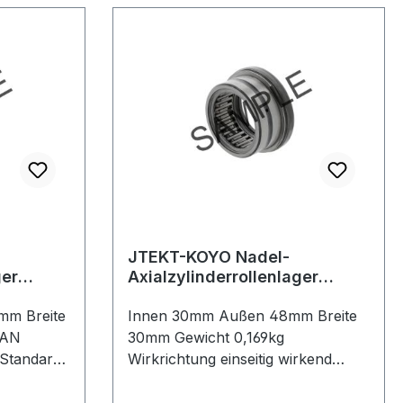
JTEKT-KOYO Nadel-
ger
Axialzylinderrollenlager
NAXR30 Z.TN
mm Breite
Innen 30mm Außen 48mm Breite
EAN
30mm Gewicht 0,169kg
Standard-
Wirkrichtung einseitig wirkend
Material Standard-Wälzlagerstahl
turbereich
Temperaturbereich -20 bis +120 °C