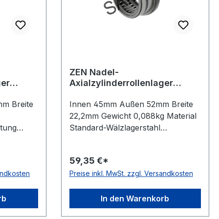
ZEN Nadel-
ger
Axialzylinderrollenlager
RAX745
m Breite
Innen 45mm Außen 52mm Breite
22,2mm Gewicht 0,088kg Material
tung
Standard-Wälzlagerstahl
erung für
Temperaturbereich -20 bis +120 °C
Toleranzklasse Toleranzklasse
59,35 €*
klasse
P0/PN bzw. ABEC 1 Ausführung
sandkosten
Preise inkl. MwSt. zzgl. Versandkosten
rial
mit dünnem Außenring
Wirkrichtung einseitig wirkend
is +120 °C
rb
In den Warenkorb
führung