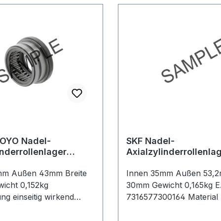
OYO Nadel-
SKF Nadel-
inderrollenlager
Axialzylinderrollenla
NAXR25 Z.TN
NKXR35 -Z
mm Außen 43mm Breite
Innen 35mm Außen 53,2
icht 0,152kg
30mm Gewicht 0,165kg 
ng einseitig wirkend
7316577300164 Material 
Standard-Wälzlagerstahl
Wälzlagerstahl Käfig
rbereich -20 bis +120 °C
Stahlblechkäfig Tempera