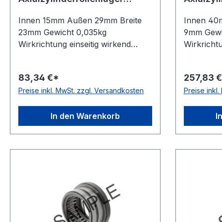
NAXR15 Z
RAXPZ4
Innen 15mm Außen 29mm Breite
Innen 40
23mm Gewicht 0,035kg
9mm Gewi
Wirkrichtung einseitig wirkend
Wirkrichtu
Material Standard-Wälzlagerstahl
Ausführun
Temperaturbereich -20 bis +120 °C
Gegensch
83,34 €*
257,83 
Käfig Stahlblechkäfig Lieferumfang
Toleranzk
Preise inkl. MwSt. zzgl. Versandkosten
Preise inkl
mit Schutzkappe Toleranzklasse
P0/PN bzw
Toleranzklasse P0/PN bzw. ABEC
Standard-
1
Stahlblec
In den Warenkorb
I
-20 bis +
Fett- ode