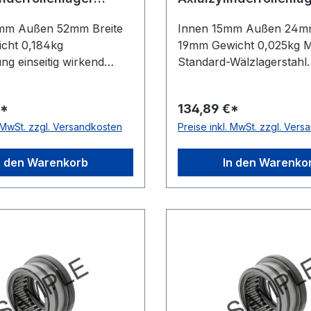
40
RAX415
mm Außen 52mm Breite
Innen 15mm Außen 24mm
cht 0,184kg
19mm Gewicht 0,025kg Ma
ng einseitig wirkend
Standard-Wälzlagerstahl
g mit Axial-Nadellager,
Temperaturbereich -20 b
eibe und Staubkappe
Toleranzklasse Toleranz
€*
134,89 €*
lasse Toleranzklasse
P0/PN bzw. ABEC 1 Aus
. MwSt. zzgl. Versandkosten
Preise inkl. MwSt. zzgl. Ver
. ABEC 1 Material
mit dickem Außenring Wi
Wälzlagerstahl Käfig
einseitig wirkend
hkäfig Temperaturbereich
n den Warenkorb
In den Warenko
120 °C Schmierung für
r Ölschmierung