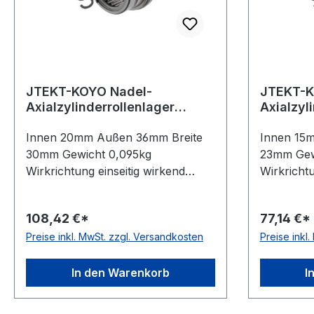
JTEKT-KOYO Nadel-
JTEKT-K
Axialzylinderrollenlager
Axialzyl
NAXR20 Z.TN
NAXR15
Innen 20mm Außen 36mm Breite
Innen 15
30mm Gewicht 0,095kg
23mm Gew
Wirkrichtung einseitig wirkend
Wirkrichtu
Material Standard-Wälzlagerstahl
Material 
Temperaturbereich -20 bis +120 °C
Temperatu
108,42 €*
77,14 €*
Käfig Polyamidkäfig Lieferumfang
Käfig Sta
Preise inkl. MwSt. zzgl. Versandkosten
Preise inkl
mit Schutzkappe Toleranzklasse
für Fett-
Toleranzklasse P0/PN bzw. ABEC
Toleranzk
1
P0/PN bz
In den Warenkorb
I