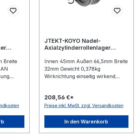
JTEKT-KOYO Nadel-
ger
Axialzylinderrollenlager
NAXR45 Z.TN
 Breite
Innen 45mm Außen 66,5mm Breite
EAN
32mm Gewicht 0,378kg
tung
Wirkrichtung einseitig wirkend
Material Standard-Wälzlagerstahl
Temperaturbereich -20 bis +120 °C
208,56 €*
is +120 °C
Käfig Polyamidkäfig Lieferumfang
sandkosten
Preise inkl. MwSt. zzgl. Versandkosten
eferumfang
mit Schutzkappe Toleranzklasse
zklasse
Toleranzklasse P0/PN bzw. ABEC
zw. ABEC
1
rb
In den Warenkorb