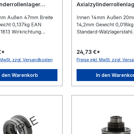
inderrollenlager
Axialzylinderrollenla
RAX714
mm Außen 47mm Breite
Innen 14mm Außen 20mm
icht 0,137kg EAN
14,2mm Gewicht 0,018kg 
1813 Wirkrichtung
Standard-Wälzlagerstahl
wirkend Material
Temperaturbereich -20 b
Wälzlagerstahl
Toleranzklasse Toleranz
€*
24,73 €*
rbereich -20 bis +120 °C
P0/PN bzw. ABEC 1 Aus
. MwSt. zzgl. Versandkosten
Preise inkl. MwSt. zzgl. Ver
lasse Toleranzklasse
mit dünnem Außenring
w. ABEC 1
Wirkrichtung einseitig wi
n den Warenkorb
In den Warenko