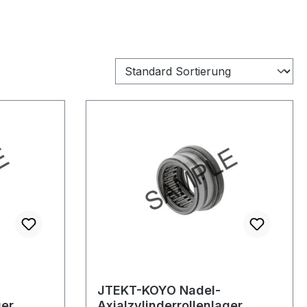
JTEKT-KOYO Nadel-
ger
Axialzylinderrollenlager