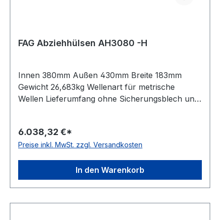
FAG Abziehhülsen AH3080 -H
Innen 380mm Außen 430mm Breite 183mm
Gewicht 26,683kg Wellenart für metrische
Wellen Lieferumfang ohne Sicherungsblech und
Nutmutter Besonderheit mit Nuten und
Bohrungen zur vereinfachten Montage und
6.038,32 €*
Demont Bauform Standardausführung Kegel
Preise inkl. MwSt. zzgl. Versandkosten
01:12
In den Warenkorb