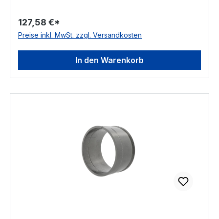
geändertes Gewinde, an die genormten Werte
angeglichen Bauform Standardausführung Kegel
127,58 €*
01:12
Preise inkl. MwSt. zzgl. Versandkosten
In den Warenkorb