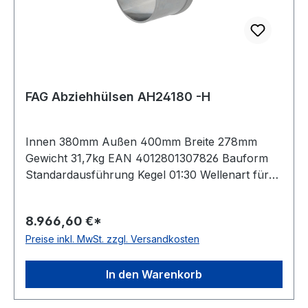
FAG Abziehhülsen AH24180 -H
Innen 380mm Außen 400mm Breite 278mm
Gewicht 31,7kg EAN 4012801307826 Bauform
Standardausführung Kegel 01:30 Wellenart für
metrische Wellen Lieferumfang ohne
Sicherungsblech und Nutmutter Besonderheit
8.966,60 €*
mit Nuten und Bohrungen zur vereinfachten
Preise inkl. MwSt. zzgl. Versandkosten
Montage und Demont
In den Warenkorb