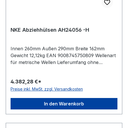
NKE Abziehhülsen AH24056 -H
Innen 260mm Außen 290mm Breite 162mm
Gewicht 12,12kg EAN 9008745750809 Wellenart
für metrische Wellen Lieferumfang ohne
Sicherungsblech und Nutmutter Besonderheit
mit Nuten und Bohrungen zur vereinfachten
4.382,28 €*
Montage und Demont Bauform
Preise inkl. MwSt. zzgl. Versandkosten
Standardausführung Kegel 01:30
In den Warenkorb