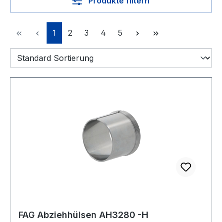
Produkte filtern
Seite
Seite
Seite
Seite
Seite
1
2
3
4
5
FAG Abziehhülsen AH3280 -H