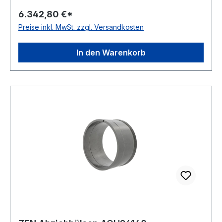
Sicherungsblech und Nutmutter Besonderheit
6.342,80 €*
mit Nuten und Bohrungen zur vereinfachten
Preise inkl. MwSt. zzgl. Versandkosten
Montage und Demont
In den Warenkorb