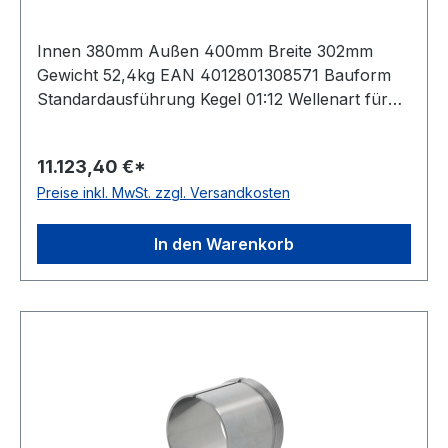
Innen 380mm Außen 400mm Breite 302mm
Gewicht 52,4kg EAN 4012801308571 Bauform
Standardausführung Kegel 01:12 Wellenart für
metrische Wellen Lieferumfang ohne
Sicherungsblech und Nutmutter Besonderheit
11.123,40 €*
mit Nuten und Bohrungen zur vereinfachten
Preise inkl. MwSt. zzgl. Versandkosten
Montage und Demont
In den Warenkorb