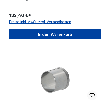
geändertes Gewinde, an die genormten Werte
angeglichen Bauform Standardausführung Kegel
132,40 €*
01:12
Preise inkl. MwSt. zzgl. Versandkosten
In den Warenkorb