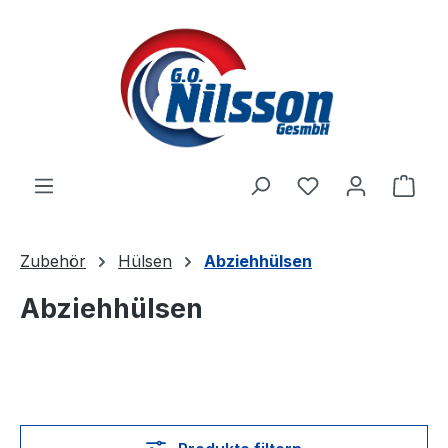
Zum Hauptinhalt springen
Ware
Zubehör
Hülsen
Abziehhülsen
Abziehhülsen