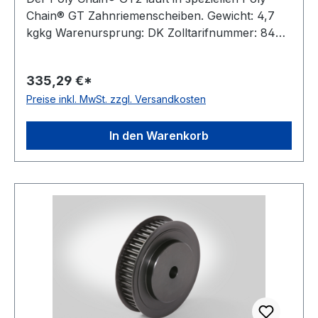
Chain® GT Zahnriemenscheiben. Gewicht: 4,7
kgkg Warenursprung: DK Zolltarifnummer: 8483
50 20 Riemenbreite: 20 mmmm Riemenbreite
Zoll: 0,78740157480315 Zähnezahl: 40
335,29 €*
Außendurchmesser Da: 175,45 mmmm
Preise inkl. MwSt. zzgl. Versandkosten
Wirkdurchmesser Dw: 178,24 mmmm Type: 2F
Material: Grauguss Taperbuchse: 2517
Hersteller: ConCar Teilung mm: 14 mmmm
In den Warenkorb