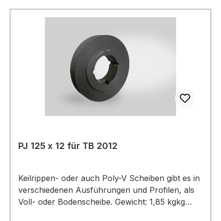
Alu. Gewicht: 1,94 kgkg Warenursprung: VRC
Zolltarifnummer: 8483 50 20 Riemenbreite: 25,4
mmmm Riemenbreite Zoll: 1 ZollZoll Zähnezahl:
23 Außendurchmesser Da: 91,61 mmmm
Wirkdurchmesser Dw: 92,98 mmmm Type: 6F
Material: Stahl Hersteller: ConCar Teilung mm:
12,7 mmmm
PJ 125 x 12 für TB 2012
Keilrippen- oder auch Poly-V Scheiben gibt es in
verschiedenen Ausführungen und Profilen, als
Voll- oder Bodenscheibe. Gewicht: 1,85 kgkg
Warenursprung: VRC Zolltarifnummer: 8483 50