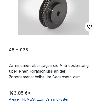
Zähnezahl: 26 Außendurchmesser Da: 78,07
mmmm Wirkdurchmesser Dw: 78,83 mmmm
Type: 8F Material: Stahl Taperbuchse: 1108
Hersteller: ConCar Teilung mm: 9,525 mmmm
45 H 075
Zahnriemen übertragen die Antriebsleistung
über einen Formschluss an der
Zahnriemenscheibe. Im Gegensatz zum
Keilriemenantrieb ist dies eine synchrone
Leistungsübertragung. Man unterscheidet
143,05 €*
zwischen Zahnriemenscheiben für
Preise inkl. MwSt. zzgl. Versandkosten
Fertigbohrung und Zahnriemenscheiben für
Taperspannbuchsen. Es gibt sie in metrischen