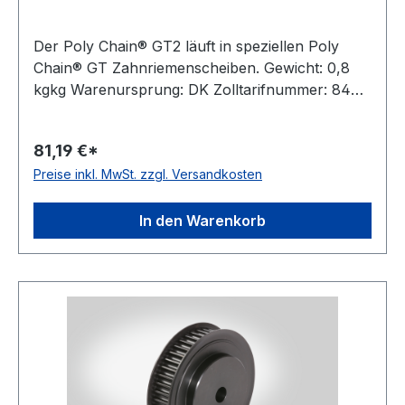
Der Poly Chain® GT2 läuft in speziellen Poly
Chain® GT Zahnriemenscheiben. Gewicht: 0,8
kgkg Warenursprung: DK Zolltarifnummer: 8483
50 20 Riemenbreite: 21 mmmm Riemenbreite Zoll:
0,826771653543307 Zähnezahl: 30
81,19 €*
Außendurchmesser Da: 74,79 mmmm
Preise inkl. MwSt. zzgl. Versandkosten
Wirkdurchmesser Dw: 76,39 mmmm Type: 3F
Material: Stahl Taperbuchse: 1210 Hersteller:
ConCar Teilung mm: 8 mmmm
In den Warenkorb