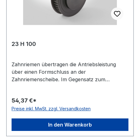
23 H 100
Zahnriemen übertragen die Antriebsleistung
über einen Formschluss an der
Zahnriemenscheibe. Im Gegensatz zum
Keilriemenantrieb ist dies eine synchrone
Leistungsübertragung. Man unterscheidet
54,37 €*
zwischen Zahnriemenscheiben für
Preise inkl. MwSt. zzgl. Versandkosten
Fertigbohrung und Zahnriemenscheiben für
Taperspannbuchsen. Es gibt sie in metrischen
und zölligen Teilungen. Je nach Profil und
In den Warenkorb
Scheibendurchmesser gibt es diese Scheibenart
in Stahl (C45), Grauguss (EN-GJL-200) oder