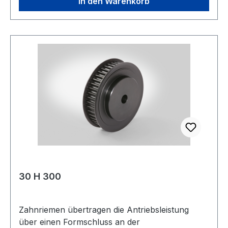
Warenursprung: VRC Zolltarifnummer: 7325 10
In den Warenkorb
00 EAN: 4059213084310 Bohrungsdurchmesser:
19 mmmm Nut: 6 x 2,8 mmmm Nutbreite: 6
mmmm Nuthöhe: 2,8 mmmm Hersteller: ConCar
Material: Grauguss Norm: DIN 6885 Teil 1
30 H 300
Zahnriemen übertragen die Antriebsleistung
über einen Formschluss an der