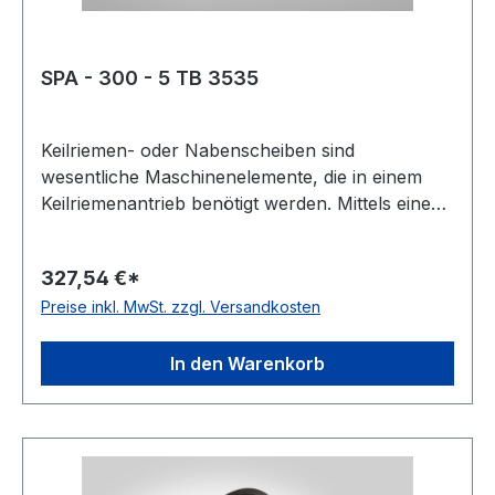
SPA - 300 - 5 TB 3535
Keilriemen- oder Nabenscheiben sind
wesentliche Maschinenelemente, die in einem
Keilriemenantrieb benötigt werden. Mittels eines
Keilriemens oder Kraftbandes werden damit zwei
Wellen miteinander verbunden. Oft wird diese
327,54 €*
Scheibenart auch Keil- oder Rillenscheibe
Preise inkl. MwSt. zzgl. Versandkosten
genannt. Der Werkstoff ist meist Grauguss,
häufig als GG-20 oder EN-GJL 200 bezeichnet.
Gewicht: 19 kgkg Warenursprung: VRC
In den Warenkorb
Zolltarifnummer: 8483 50 20 EAN:
4059213080442 Profil: SPA Taperbuchse: 3535
Wirkdurchmesser Dw: 300 mmmm Anzahl Rillen:
5 Ausführung: Bodenscheibe Type: 8
Kranzbreite: 80 mmmm Hersteller: ConCar