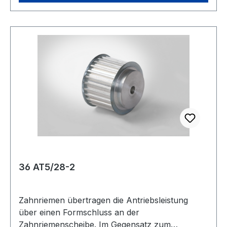
Zolltarifnummer: 8483 50 20 Profil: SPA
Ausführung: Bodenscheibe Type: 1
Wirkdurchmesser Dw: 112 mmmm Nabenlänge:
45 mmmm Nabendurchmesser: 65 mmmm max.
Bohrungsdurchmesser: 40 mmmm Kranzbreite:
35 mmmm Anzahl Rillen: 2 Hersteller: ConCar
Material: Grauguss
36 AT5/28-2
Zahnriemen übertragen die Antriebsleistung
über einen Formschluss an der
Zahnriemenscheibe. Im Gegensatz zum