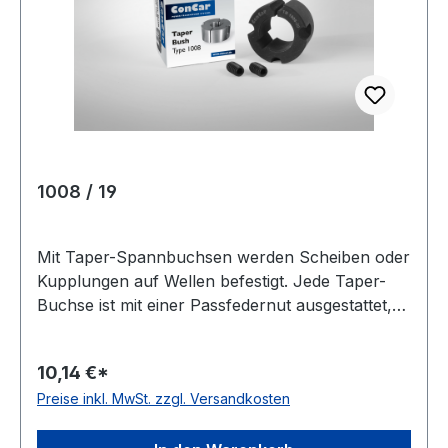
mmmm Wirkdurchmesser Dw: 66,87 mmmm
Type: 6F Material: Aluminium Hersteller: ConCar
Teilung mm: 5 mmmm
1008 / 19
Mit Taper-Spannbuchsen werden Scheiben oder
Kupplungen auf Wellen befestigt. Jede Taper-
Buchse ist mit einer Passfedernut ausgestattet,
für den Fall, dass während der
Leistungsübertragung höhere Belastungen
10,14 €*
entstehen. ConCar hat diese Buchsen mit
Preise inkl. MwSt. zzgl. Versandkosten
metrischen und zölligen Bohrungen im
Lieferprogramm. Gewicht: 0,1 kgkg