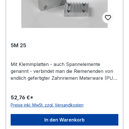
5M 25
Mit Klemmplatten - auch Spannelemente
genannt - verbindet man die Riemenenden von
endlich gefertigter Zahnriemen Meterware (PU
oder Neopren). Ihren Einsatz finden sie in
Anwendungen mit linearen Bewegungen, z. B.
52,76 €*
bei Positioniersystemen oder auch in der
Preise inkl. MwSt. zzgl. Versandkosten
Transporttechnik. Gewicht: 0,03 kgkg
Warenursprung: I Zolltarifnummer: 7604 10 90
Riemenbreite: 25 mmmm Breite: 44 mmmm
In den Warenkorb
Länge: 41,8 mmmm Hersteller: ConCar Material: