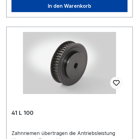
und zölligen Teilungen. Je nach Profil und
In den Warenkorb
Scheibendurchmesser gibt es diese Scheibenart
in Stahl (C45), Grauguss (EN-GJL-200) oder
Alu. Gewicht: 3 kgkg Warenursprung: VRC
Zolltarifnummer: 8483 50 20 Riemenbreite: 19,05
mmmm Riemenbreite Zoll: 0,75 ZollZoll
Zähnezahl: 45 Außendurchmesser Da: 180,54
mmmm Wirkdurchmesser Dw: 181,91 mmmm
Type: 6WF Material: Grauguss Hersteller:
ConCar Teilung mm: 12,7 mmmm
41 L 100
Zahnriemen übertragen die Antriebsleistung