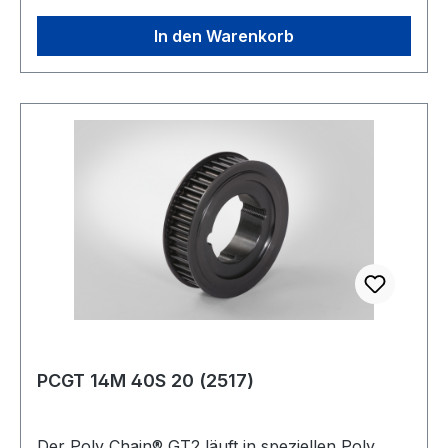
Taperspannbuchsen. Es gibt sie in metrischen
und zölligen Teilungen. Je nach Profil und
In den Warenkorb
Scheibendurchmesser gibt es diese Scheibenart
in Stahl (C45), Grauguss (EN-GJL-200) oder
Alu. Gewicht: 6,8 kgkg Warenursprung: VRC
Zolltarifnummer: 8483 50 20 Riemenbreite: 50
mmmm Riemenbreite Zoll: 1,96850393700787
Zähnezahl: 72 Außendurchmesser Da: 181,97
mmmm Wirkdurchmesser Dw: 183,34 mmmm
Type: 10WF Material: Stahl Hersteller: ConCar
Teilung mm: 8 mmmm
PCGT 14M 40S 20 (2517)
Der Poly Chain® GT2 läuft in speziellen Poly