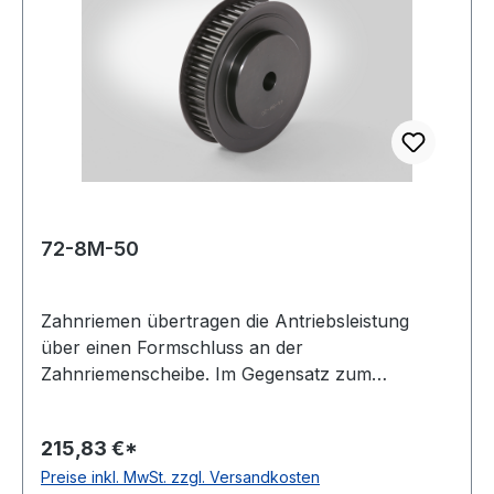
Material: Grauguss Norm: DIN 2211
72-8M-50
Zahnriemen übertragen die Antriebsleistung
über einen Formschluss an der
Zahnriemenscheibe. Im Gegensatz zum
Keilriemenantrieb ist dies eine synchrone
Leistungsübertragung. Man unterscheidet
215,83 €*
zwischen Zahnriemenscheiben für
Preise inkl. MwSt. zzgl. Versandkosten
Fertigbohrung und Zahnriemenscheiben für