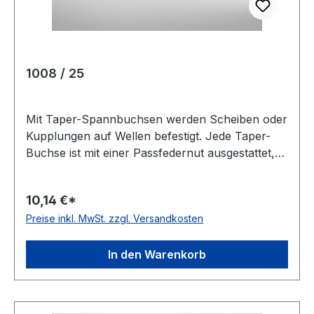
1008 / 25
Mit Taper-Spannbuchsen werden Scheiben oder
Kupplungen auf Wellen befestigt. Jede Taper-
Buchse ist mit einer Passfedernut ausgestattet,
für den Fall, dass während der
Leistungsübertragung höhere Belastungen
10,14 €*
entstehen. ConCar hat diese Buchsen mit
Preise inkl. MwSt. zzgl. Versandkosten
metrischen und zölligen Bohrungen im
Lieferprogramm. Gewicht: 0,08 kgkg
Warenursprung: VRC Zolltarifnummer: 7325 10
In den Warenkorb
00 EAN: 4059213084358
Bohrungsdurchmesser: 25 mmmm Nut: 8 x 3,3
mmmm Nutbreite: 8 mmmm Nuthöhe: 3,3