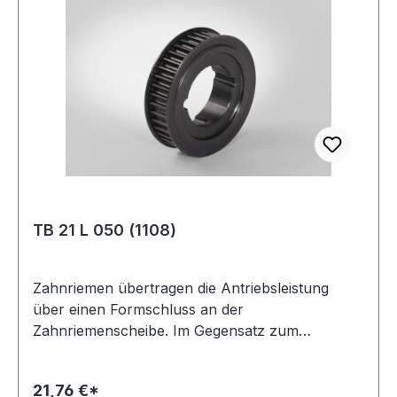
mmmm Hersteller: ConCar Material: Grauguss
Norm: DIN 6885 Teil 1
TB 21 L 050 (1108)
Zahnriemen übertragen die Antriebsleistung
über einen Formschluss an der
Zahnriemenscheibe. Im Gegensatz zum
Keilriemenantrieb ist dies eine synchrone
Leistungsübertragung. Man unterscheidet
21,76 €*
zwischen Zahnriemenscheiben für