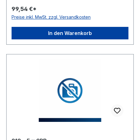
20 Ausführung: Vollscheibe Type: 5
99,54 €*
Taperbuchse: 2012 Hersteller: ConCar Material:
Preise inkl. MwSt. zzgl. Versandkosten
Grauguss Norm: DIN 7867 Gesamtbreite: 32
mmmm Rillenzahl: 12
In den Warenkorb