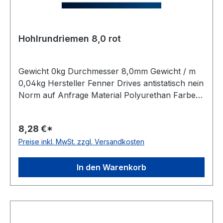
Hohlrundriemen 8,0 rot
Gewicht 0kg Durchmesser 8,0mm Gewicht / m
0,04kg Hersteller Fenner Drives antistatisch nein
Norm auf Anfrage Material Polyurethan Farbe
rot Rollenlänge 30,5 (außer Ø 2mm = 61 m)m
FDA-Zulassung nein Shorehärte 85° Shore A
8,28 €*
Preise inkl. MwSt. zzgl. Versandkosten
In den Warenkorb