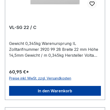
VL-SG 22 / C
Gewicht 0,345kg Warenursprung IL
Zolltarifnummer 3920 99 28 Breite 22 mm Höhe
14,5mm Gewicht / m 0,345kg Hersteller Volta
Ausführung ungezahnt antistatisch nein Material
Polyurethan Farbe braun Rollenlänge 30,5m
60,95 €*
FDA-Zulassung ja Zugstrang nein Shorehärte
Preise inkl. MwSt. zzgl. Versandkosten
80° Shore A
In den Warenkorb