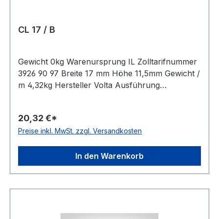
CL 17 / B
Gewicht 0kg Warenursprung IL Zolltarifnummer
3926 90 97 Breite 17 mm Höhe 11,5mm Gewicht /
m 4,32kg Hersteller Volta Ausführung
ungezahnt antistatisch nein Material Polyurethan
Farbe braun Rollenlänge 30,5m FDA-Zulassung
20,32 €*
ja Zugstrang nein Shorehärte 80° Shore A
Preise inkl. MwSt. zzgl. Versandkosten
In den Warenkorb