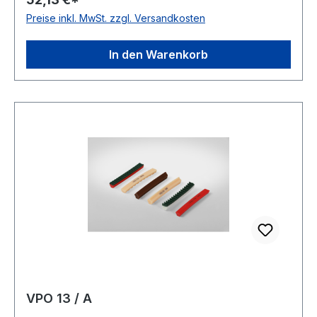
Zugstrang Polyester Shorehärte 80° Shore A
Preise inkl. MwSt. zzgl. Versandkosten
In den Warenkorb
VPO 13 / A