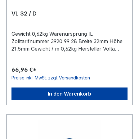
VL 32 / D
Gewicht 0,62kg Warenursprung IL
Zolltarifnummer 3920 99 28 Breite 32mm Höhe
21,5mm Gewicht / m 0,62kg Hersteller Volta
Ausführung ungezahnt antistatisch nein Material
Polyurethan Farbe braun Rollenlänge 30,5m
66,96 €*
FDA-Zulassung ja Zugstrang nein Shorehärte
Preise inkl. MwSt. zzgl. Versandkosten
80° Shore A
In den Warenkorb