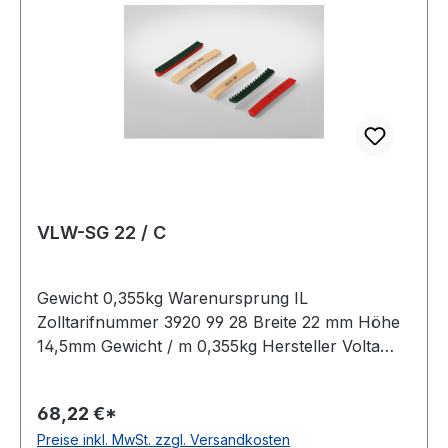
VLW-SG 22 / C
Gewicht 0,355kg Warenursprung IL
Zolltarifnummer 3920 99 28 Breite 22 mm Höhe
14,5mm Gewicht / m 0,355kg Hersteller Volta
Ausführung ungezahnt antistatisch nein Material
Polyurethan Farbe blau Rollenlänge 30,5m FDA-
68,22 €*
Zulassung ja Zugstrang Polyester Shorehärte
Preise inkl. MwSt. zzgl. Versandkosten
80° Shore A