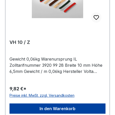
VH 10 / Z
Gewicht 0,06kg Warenursprung IL
Zolltarifnummer 3920 99 28 Breite 10 mm Höhe
6,5mm Gewicht / m 0,06kg Hersteller Volta
Ausführung ungezahnt antistatisch nein Material
Polyurethan Farbe gelb Rollenlänge 30,5m FDA-
9,82 €*
Zulassung ja Zugstrang nein Shorehärte 100°
Preise inkl. MwSt. zzgl. Versandkosten
Shore A
In den Warenkorb