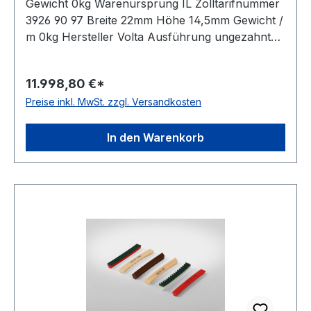
Gewicht 0kg Warenursprung IL Zolltarifnummer
3926 90 97 Breite 22mm Höhe 14,5mm Gewicht /
m 0kg Hersteller Volta Ausführung ungezahnt
antistatisch nein Material Polyurethan Farbe
beige Rollenlänge 30,5m FDA-Zulassung ja
11.998,80 €*
Zugstrang Polyester Shorehärte 88° Shore A
Preise inkl. MwSt. zzgl. Versandkosten
In den Warenkorb