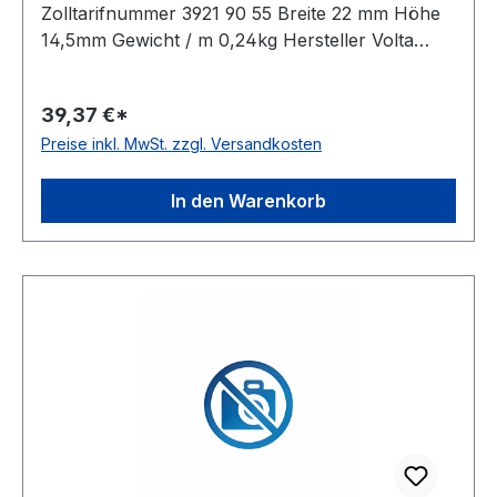
Zolltarifnummer 3921 90 55 Breite 22 mm Höhe
14,5mm Gewicht / m 0,24kg Hersteller Volta
Ausführung ungezahnt antistatisch nein Material
Polyurethan Farbe beige Rollenlänge 30,5m
39,37 €*
FDA-Zulassung ja Zugstrang Polyester
Preise inkl. MwSt. zzgl. Versandkosten
Shorehärte 95° Shore A
In den Warenkorb