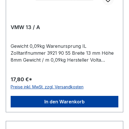
VMW 13 / A
Gewicht 0,09kg Warenursprung IL
Zolltarifnummer 3921 90 55 Breite 13 mm Höhe
8mm Gewicht / m 0,09kg Hersteller Volta
Ausführung ungezahnt antistatisch nein Material
Polyurethan Farbe beige Rollenlänge 30,5m
17,80 €*
FDA-Zulassung ja Zugstrang Polyester
Preise inkl. MwSt. zzgl. Versandkosten
Shorehärte 95° Shore A
In den Warenkorb