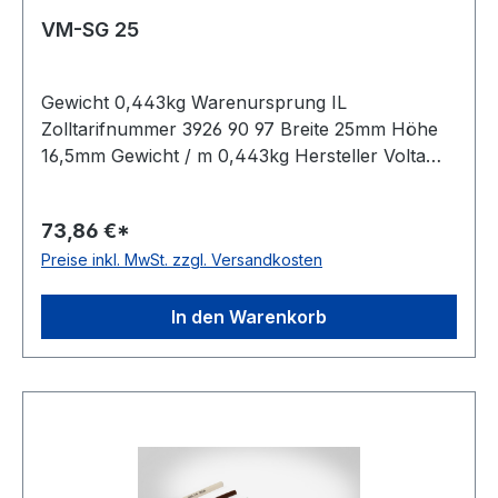
VM-SG 25
Gewicht 0,443kg Warenursprung IL
Zolltarifnummer 3926 90 97 Breite 25mm Höhe
16,5mm Gewicht / m 0,443kg Hersteller Volta
Ausführung ungezahnt antistatisch nein Material
Polyurethan Farbe rot Rollenlänge 30,5m FDA-
73,86 €*
Zulassung ja Zugstrang nein Shorehärte 90°
Preise inkl. MwSt. zzgl. Versandkosten
Shore A
In den Warenkorb