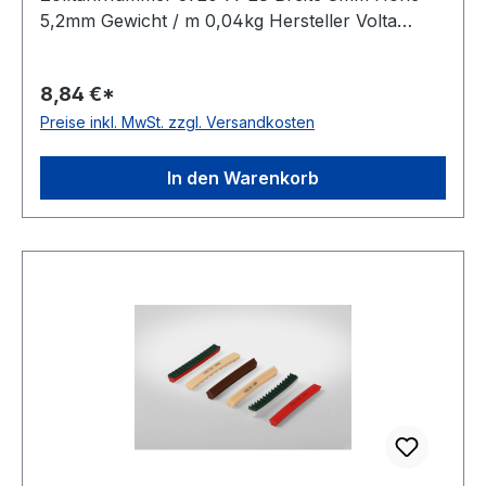
5,2mm Gewicht / m 0,04kg Hersteller Volta
Ausführung ungezahnt antistatisch nein Material
Polyurethan Farbe rot Rollenlänge 30,5m FDA-
8,84 €*
Zulassung ja Zugstrang nein Shorehärte 90°
Preise inkl. MwSt. zzgl. Versandkosten
Shore A
In den Warenkorb