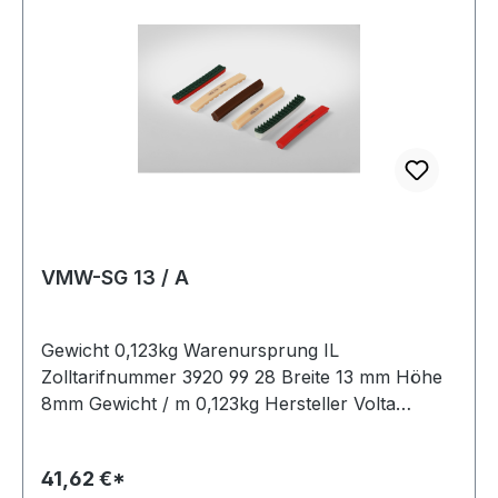
VMW-SG 13 / A
Gewicht 0,123kg Warenursprung IL
Zolltarifnummer 3920 99 28 Breite 13 mm Höhe
8mm Gewicht / m 0,123kg Hersteller Volta
Ausführung ungezahnt antistatisch nein Material
Polyurethan Farbe beige Rollenlänge 30,5m
41,62 €*
FDA-Zulassung ja Zugstrang Polyester