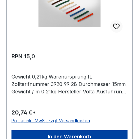
RPN 15,0
Gewicht 0,21kg Warenursprung IL
Zolltarifnummer 3920 99 28 Durchmesser 15mm
Gewicht / m 0,21kg Hersteller Volta Ausführung
rau antistatisch nein Material Polyurethan Farbe
grün Rollenlänge 30,5 (außer Ø 2mm = 61 m)m
20,74 €*
FDA-Zulassung nein Zugstrang nein Shorehärte
Preise inkl. MwSt. zzgl. Versandkosten
88° Shore A
In den Warenkorb