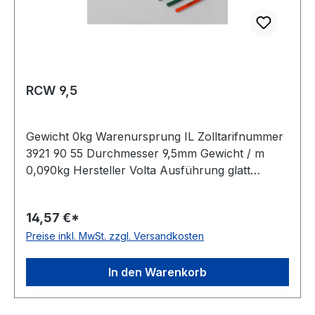
RCW 9,5
Gewicht 0kg Warenursprung IL Zolltarifnummer
3921 90 55 Durchmesser 9,5mm Gewicht / m
0,090kg Hersteller Volta Ausführung glatt
antistatisch nein Material Polyurethan Farbe
weiß Rollenlänge 30,5 (außer Ø 2mm = 61 m)m
14,57 €*
FDA-Zulassung ja Zugstrang Polyester
Preise inkl. MwSt. zzgl. Versandkosten
Shorehärte 100° Shore A
In den Warenkorb