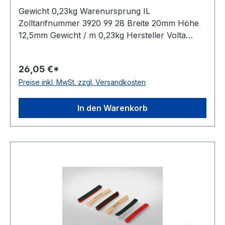
Gewicht 0,23kg Warenursprung IL
Zolltarifnummer 3920 99 28 Breite 20mm Höhe
12,5mm Gewicht / m 0,23kg Hersteller Volta
Ausführung ungezahnt antistatisch nein Material
Polyurethan Farbe braun Rollenlänge 30,5m
26,05 €*
FDA-Zulassung ja Zugstrang nein Shorehärte
Preise inkl. MwSt. zzgl. Versandkosten
80° Shore A
In den Warenkorb