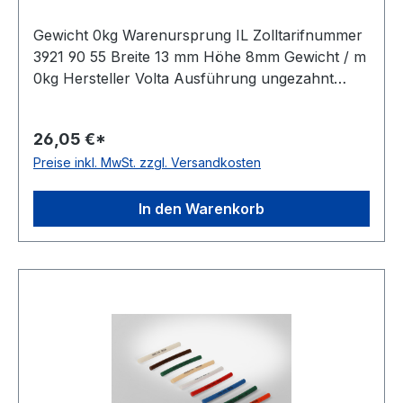
Gewicht 0kg Warenursprung IL Zolltarifnummer
3921 90 55 Breite 13 mm Höhe 8mm Gewicht / m
0kg Hersteller Volta Ausführung ungezahnt
antistatisch nein Material Polyurethan Farbe
schwarz Rollenlänge 30,5m FDA-Zulassung ja
26,05 €*
Zugstrang Polyester Shorehärte 95° Shore A
Preise inkl. MwSt. zzgl. Versandkosten
In den Warenkorb