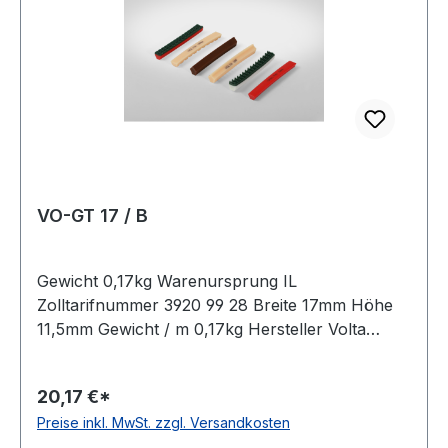
VO-GT 17 / B
Gewicht 0,17kg Warenursprung IL
Zolltarifnummer 3920 99 28 Breite 17mm Höhe
11,5mm Gewicht / m 0,17kg Hersteller Volta
Ausführung ungezahnt antistatisch nein Material
Polyurethan Farbe orange Rollenlänge 30,5m
20,17 €*
FDA-Zulassung ja Zugstrang nein Shorehärte
Preise inkl. MwSt. zzgl. Versandkosten
83° Shore A