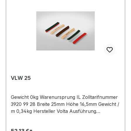
VLW 25
Gewicht 0kg Warenursprung IL Zolltarifnummer
3920 99 28 Breite 25mm Höhe 16,5mm Gewicht /
m 0,34kg Hersteller Volta Ausführung
ungezahnt antistatisch nein Material Polyurethan
Farbe blau Rollenlänge 30,5m FDA-Zulassung ja
52,13 €*