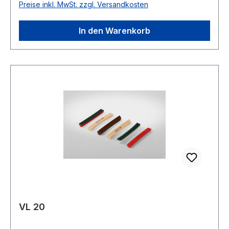
Preise inkl. MwSt. zzgl. Versandkosten
Shorehärte 95° Shore A
In den Warenkorb
VL 20