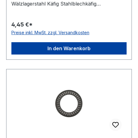
Wälzlagerstahl Käfig Stahlblechkäfig
Temperaturbereich -20 bis +120 °C
Artikelumfang nur Axial-Nadelkranz
4,45 €*
Wirkrichtung einseitig wirkend
Preise inkl. MwSt. zzgl. Versandkosten
In den Warenkorb