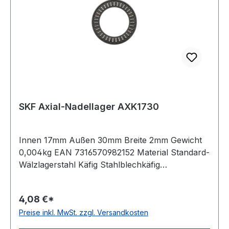
SKF Axial-Nadellager AXK1730
Innen 17mm Außen 30mm Breite 2mm Gewicht
0,004kg EAN 7316570982152 Material Standard-
Wälzlagerstahl Käfig Stahlblechkäfig
Temperaturbereich -20 bis +120 °C
Artikelumfang nur Axial-Nadelkranz
4,08 €*
Wirkrichtung einseitig wirkend
Preise inkl. MwSt. zzgl. Versandkosten