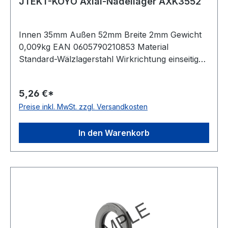
JTEKT-KOYO Axial-Nadellager AXK3552
Innen 35mm Außen 52mm Breite 2mm Gewicht
0,009kg EAN 0605790210853 Material
Standard-Wälzlagerstahl Wirkrichtung einseitig
wirkend Käfig Stahlblechkäfig Artikelumfang nur
Axial-Nadelkranz Temperaturbereich -20 bis
5,26 €*
+120 °C
Preise inkl. MwSt. zzgl. Versandkosten
In den Warenkorb