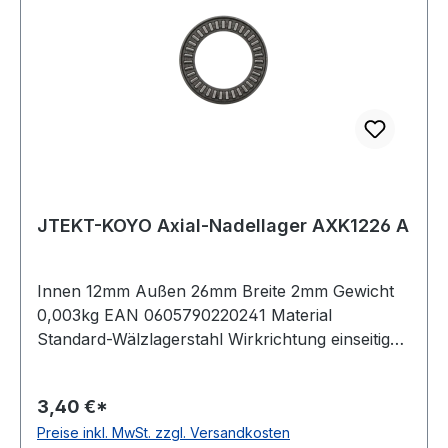
JTEKT-KOYO Axial-Nadellager AXK1226 A
Innen 12mm Außen 26mm Breite 2mm Gewicht
0,003kg EAN 0605790220241 Material
Standard-Wälzlagerstahl Wirkrichtung einseitig
wirkend Käfig Stahlblechkäfig Artikelumfang nur
Axial-Nadelkranz Temperaturbereich -20 bis
3,40 €*
+120 °C
Preise inkl. MwSt. zzgl. Versandkosten