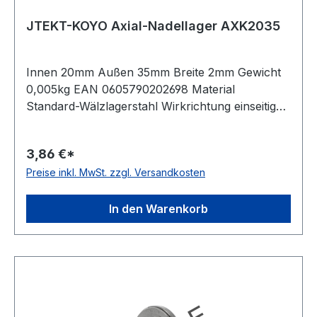
JTEKT-KOYO Axial-Nadellager AXK2035
Innen 20mm Außen 35mm Breite 2mm Gewicht
0,005kg EAN 0605790202698 Material
Standard-Wälzlagerstahl Wirkrichtung einseitig
wirkend Käfig Stahlblechkäfig Artikelumfang nur
Axial-Nadelkranz Temperaturbereich -20 bis
3,86 €*
+120 °C
Preise inkl. MwSt. zzgl. Versandkosten
In den Warenkorb