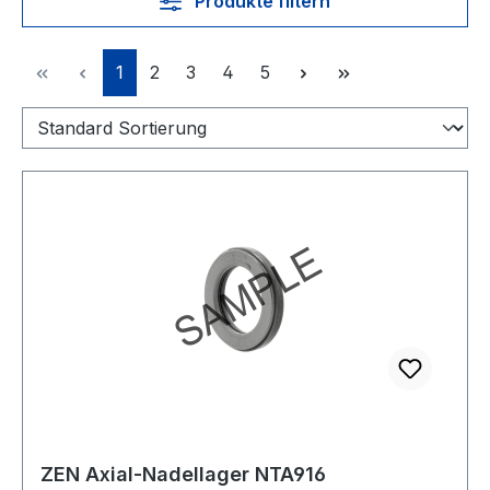
Produkte filtern
Seite
Seite
Seite
Seite
Seite
1
2
3
4
5
ZEN Axial-Nadellager NTA916