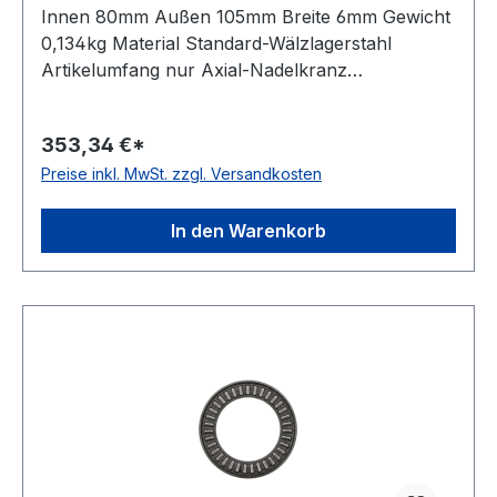
Innen 80mm Außen 105mm Breite 6mm Gewicht
0,134kg Material Standard-Wälzlagerstahl
Artikelumfang nur Axial-Nadelkranz
Wirkrichtung einseitig wirkend Käfig
Stahlblechkäfig Temperaturbereich -20 bis +120
353,34 €*
°C
Preise inkl. MwSt. zzgl. Versandkosten
In den Warenkorb