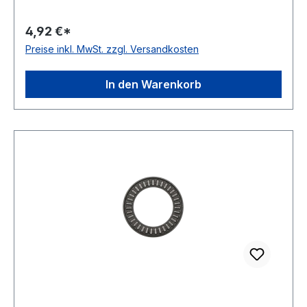
Temperaturbereich -20 bis +120 °C
Artikelumfang nur Axial-Nadelkranz
4,92 €*
Wirkrichtung einseitig wirkend
Preise inkl. MwSt. zzgl. Versandkosten
In den Warenkorb