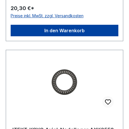
Axial-Nadelkranz Temperaturbereich -20 bis
20,30 €*
+120 °C
Preise inkl. MwSt. zzgl. Versandkosten
In den Warenkorb