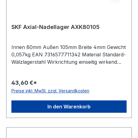
SKF Axial-Nadellager AXK80105
Innen 80mm Außen 105mm Breite 4mm Gewicht
0,057kg EAN 7316577711342 Material Standard-
Wälzlagerstahl Wirkrichtung einseitig wirkend
Käfig Stahlblechkäfig Artikelumfang nur Axial-
Nadelkranz Temperaturbereich -20 bis +120 °C
43,60 €*
Preise inkl. MwSt. zzgl. Versandkosten
In den Warenkorb