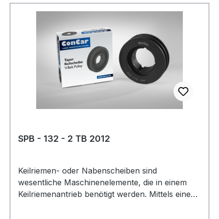
Wirkdurchmesser Dw: 300 mmmm Anzahl Rillen:
1 Ausführung: Armscheibe Type: 8 Kranzbreite:
25 mmmm Hersteller: ConCar Material: Grauguss
Norm: DIN 2211
SPB - 132 - 2 TB 2012
Keilriemen- oder Nabenscheiben sind
wesentliche Maschinenelemente, die in einem
Keilriemenantrieb benötigt werden. Mittels eines
Keilriemens oder Kraftbandes werden damit zwei
Wellen miteinander verbunden. Oft wird diese