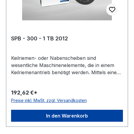
SPB - 300 - 1 TB 2012
Keilriemen- oder Nabenscheiben sind
wesentliche Maschinenelemente, die in einem
Keilriemenantrieb benötigt werden. Mittels eines
Keilriemens oder Kraftbandes werden damit zwei
Wellen miteinander verbunden. Oft wird diese
192,62 €*
Scheibenart auch Keil- oder Rillenscheibe
Preise inkl. MwSt. zzgl. Versandkosten
genannt. Der Werkstoff ist meist Grauguss,
häufig als GG-20 oder EN-GJL 200 bezeichnet.
Gewicht: 6,5 kgkg Warenursprung: VRC
In den Warenkorb
Zolltarifnummer: 8483 50 20 EAN:
4059213080961 Profil: SPB Taperbuchse: 2012