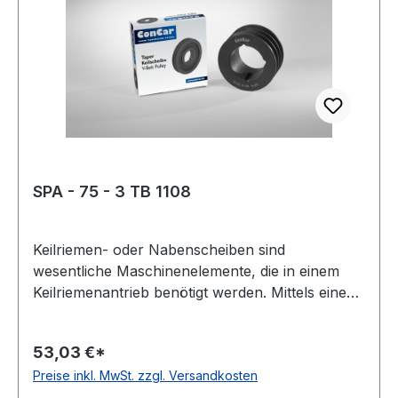
Grauguss Norm: DIN 2211
SPA - 75 - 3 TB 1108
Keilriemen- oder Nabenscheiben sind
wesentliche Maschinenelemente, die in einem
Keilriemenantrieb benötigt werden. Mittels eines
Keilriemens oder Kraftbandes werden damit zwei
Wellen miteinander verbunden. Oft wird diese
53,03 €*
Scheibenart auch Keil- oder Rillenscheibe
Preise inkl. MwSt. zzgl. Versandkosten
genannt. Der Werkstoff ist meist Grauguss,