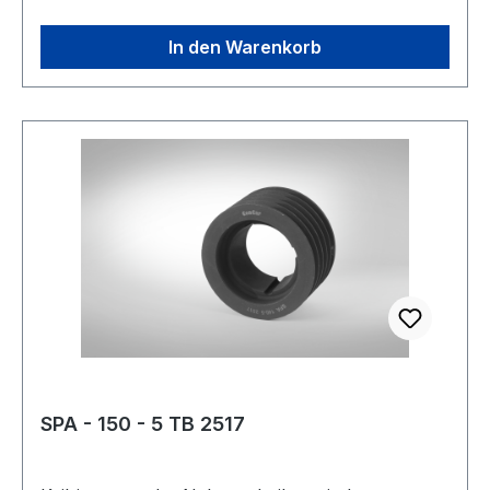
häufig als GG-20 oder EN-GJL 200 bezeichnet.
Gewicht: 98 kgkg Warenursprung: VRC
In den Warenkorb
Zolltarifnummer: 8483 50 20 EAN:
4059213084204 Profil: SPC Taperbuchse: 5050
Wirkdurchmesser Dw: 400 mmmm Anzahl
Rillen: 12 Ausführung: Bodenscheibe Type: 10
Kranzbreite: 159,5 mmmm Hersteller: ConCar
Material: Grauguss Norm: DIN 2211
SPA - 150 - 5 TB 2517