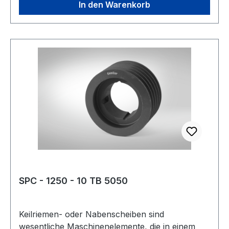
Gewicht: 50 kgkg Warenursprung: VRC
In den Warenkorb
Zolltarifnummer: 8483 50 20 EAN:
4059213082767 Profil: SPB Taperbuchse: 4040
Wirkdurchmesser Dw: 400 mmmm Anzahl
Rillen: 10 Ausführung: Armscheibe Type: 10
Kranzbreite: 250 mmmm Hersteller: ConCar
Material: Grauguss Norm: DIN 2211
SPC - 1250 - 10 TB 5050
Keilriemen- oder Nabenscheiben sind
wesentliche Maschinenelemente, die in einem