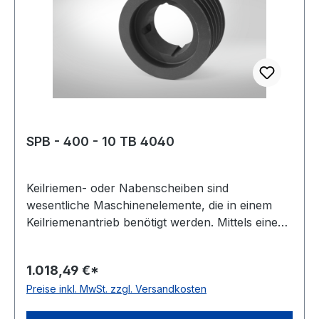
Material: Grauguss
SPB - 400 - 10 TB 4040
Keilriemen- oder Nabenscheiben sind
wesentliche Maschinenelemente, die in einem
Keilriemenantrieb benötigt werden. Mittels eines
Keilriemens oder Kraftbandes werden damit zwei
Wellen miteinander verbunden. Oft wird diese
1.018,49 €*
Scheibenart auch Keil- oder Rillenscheibe
Preise inkl. MwSt. zzgl. Versandkosten
genannt. Der Werkstoff ist meist Grauguss,
häufig als GG-20 oder EN-GJL 200 bezeichnet.