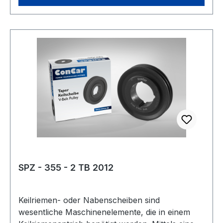
Zolltarifnummer: 8483 50 20 EAN:
4059213083412 Profil: SPC Taperbuchse: 3535
Wirkdurchmesser Dw: 400 mmmm Anzahl
Rillen: 5 Ausführung: Armscheibe Type: 10
Kranzbreite: 136 mmmm Hersteller: ConCar
Material: Grauguss Norm: DIN 2211
SPZ - 355 - 2 TB 2012
Keilriemen- oder Nabenscheiben sind
wesentliche Maschinenelemente, die in einem