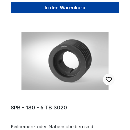
häufig als GG-20 oder EN-GJL 200 bezeichnet.
Gewicht: 0,9 kgkg Warenursprung: VRC
In den Warenkorb
Zolltarifnummer: 8483 50 20 EAN:
4059213079682 Profil: SPA Taperbuchse: 1108
Wirkdurchmesser Dw: 75 mmmm Anzahl Rillen:
3 Ausführung: Vollscheibe Type: 6 Kranzbreite:
50 mmmm Hersteller: ConCar Material:
Grauguss Norm: DIN 2211
SPB - 180 - 6 TB 3020
Keilriemen- oder Nabenscheiben sind