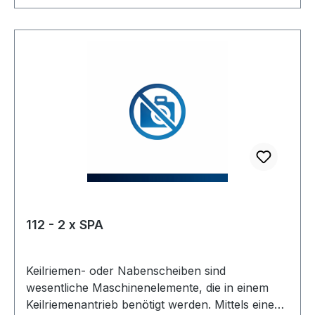
4059213082965 Profil: SPC Taperbuchse: 3535
Wirkdurchmesser Dw: 425 mmmm Anzahl Rillen:
3 Ausführung: Armscheibe Type: 7 Kranzbreite:
85 mmmm Hersteller: ConCar Material:
Grauguss Norm: DIN 2211
112 - 2 x SPA
Keilriemen- oder Nabenscheiben sind
wesentliche Maschinenelemente, die in einem
Keilriemenantrieb benötigt werden. Mittels eines