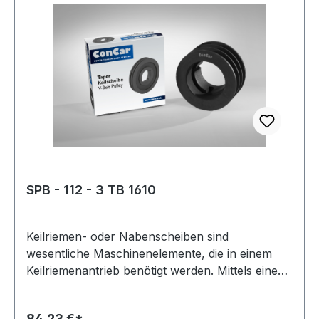
35 mmmm Nabendurchmesser: 55 mmmm max.
Bohrungsdurchmesser: 32 mmmm Kranzbreite:
28 mmmm Anzahl Rillen: 2 Hersteller: ConCar
Material: Grauguss
SPB - 112 - 3 TB 1610
Keilriemen- oder Nabenscheiben sind
wesentliche Maschinenelemente, die in einem
Keilriemenantrieb benötigt werden. Mittels eines
Keilriemens oder Kraftbandes werden damit zwei
Wellen miteinander verbunden. Oft wird diese
84,23 €*