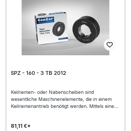
Kranzbreite: 120 mmmm Hersteller: ConCar
Material: Grauguss Norm: DIN 2211
SPZ - 160 - 3 TB 2012
Keilriemen- oder Nabenscheiben sind
wesentliche Maschinenelemente, die in einem
Keilriemenantrieb benötigt werden. Mittels eines
Keilriemens oder Kraftbandes werden damit zwei
Wellen miteinander verbunden. Oft wird diese
81,11 €*
Scheibenart auch Keil- oder Rillenscheibe