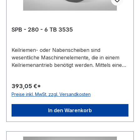
SPB - 280 - 6 TB 3535
Keilriemen- oder Nabenscheiben sind
wesentliche Maschinenelemente, die in einem
Keilriemenantrieb benötigt werden. Mittels eines
Keilriemens oder Kraftbandes werden damit zwei
Wellen miteinander verbunden. Oft wird diese
393,05 €*
Scheibenart auch Keil- oder Rillenscheibe
Preise inkl. MwSt. zzgl. Versandkosten
genannt. Der Werkstoff ist meist Grauguss,
häufig als GG-20 oder EN-GJL 200 bezeichnet.
Gewicht: 22 kgkg Warenursprung: VRC
In den Warenkorb
Zolltarifnummer: 8483 50 20 EAN:
4059213082286 Profil: SPB Taperbuchse: 3535
Wirkdurchmesser Dw: 280 mmmm Anzahl Rillen:
6 Ausführung: Bodenscheibe Type: 9