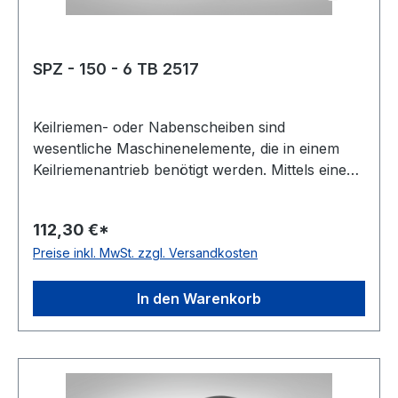
SPZ - 150 - 6 TB 2517
Keilriemen- oder Nabenscheiben sind
wesentliche Maschinenelemente, die in einem
Keilriemenantrieb benötigt werden. Mittels eines
Keilriemens oder Kraftbandes werden damit zwei
Wellen miteinander verbunden. Oft wird diese
112,30 €*
Scheibenart auch Keil- oder Rillenscheibe
Preise inkl. MwSt. zzgl. Versandkosten
genannt. Der Werkstoff ist meist Grauguss,
häufig als GG-20 oder EN-GJL 200 bezeichnet.
Gewicht: 4,5 kgkg Warenursprung: VRC
In den Warenkorb
Zolltarifnummer: 8483 50 20 EAN:
4059213078869 Profil: SPZ Taperbuchse: 2517
Wirkdurchmesser Dw: 150 mmmm Anzahl Rillen:
6 Ausführung: Vollscheibe Type: 2 Kranzbreite: