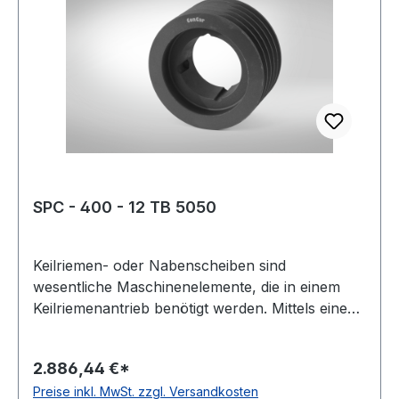
76 mmmm Hersteller: ConCar Material: Grauguss
Norm: DIN 2211
SPC - 400 - 12 TB 5050
Keilriemen- oder Nabenscheiben sind
wesentliche Maschinenelemente, die in einem
Keilriemenantrieb benötigt werden. Mittels eines
Keilriemens oder Kraftbandes werden damit zwei
Wellen miteinander verbunden. Oft wird diese
2.886,44 €*
Scheibenart auch Keil- oder Rillenscheibe
Preise inkl. MwSt. zzgl. Versandkosten
genannt. Der Werkstoff ist meist Grauguss,