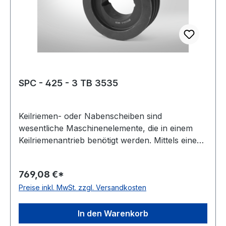
SPC - 425 - 3 TB 3535
Keilriemen- oder Nabenscheiben sind
wesentliche Maschinenelemente, die in einem
Keilriemenantrieb benötigt werden. Mittels eines
Keilriemens oder Kraftbandes werden damit zwei
Wellen miteinander verbunden. Oft wird diese
769,08 €*
Scheibenart auch Keil- oder Rillenscheibe
Preise inkl. MwSt. zzgl. Versandkosten
genannt. Der Werkstoff ist meist Grauguss,
häufig als GG-20 oder EN-GJL 200 bezeichnet.
Gewicht: 37 kgkg Warenursprung: VRC
In den Warenkorb
Zolltarifnummer: 8483 50 20 EAN: