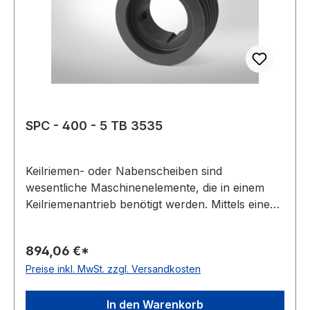
SPC - 400 - 5 TB 3535
Keilriemen- oder Nabenscheiben sind
wesentliche Maschinenelemente, die in einem
Keilriemenantrieb benötigt werden. Mittels eines
Keilriemens oder Kraftbandes werden damit zwei
Wellen miteinander verbunden. Oft wird diese
894,06 €*
Scheibenart auch Keil- oder Rillenscheibe
Preise inkl. MwSt. zzgl. Versandkosten
genannt. Der Werkstoff ist meist Grauguss,
häufig als GG-20 oder EN-GJL 200 bezeichnet.
Gewicht: 40,5 kgkg Warenursprung: VRC
In den Warenkorb