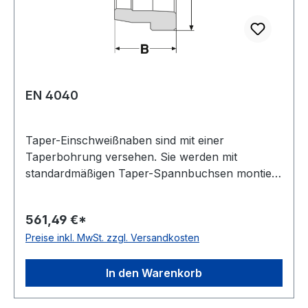
EN 4040
Taper-Einschweißnaben sind mit einer
Taperbohrung versehen. Sie werden mit
standardmäßigen Taper-Spannbuchsen montiert.
Sie kommen zum Einsatz, wenn spezielle
Vorrichtungen (z. B. Lüfterräder, etc.) auf einer
561,49 €*
Welle montiert werden müssen.
Preise inkl. MwSt. zzgl. Versandkosten
Einschweißnaben lassen sich einfach montieren,
gerade wenn man auf schwierigen
Einsatzbedingungen trifft. Mit dem Anziehen der
In den Warenkorb
Schrauben wird die Bohrung
zusammengepresst, die Einschweißnabe wird auf