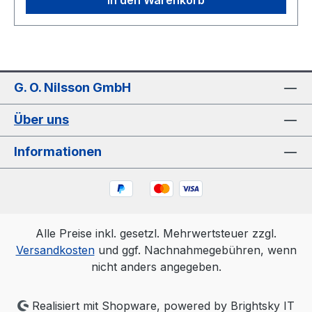
Schrauben wird die Bohrung
zusammengepresst, die Einschweißnabe wird auf
der Welle befestigt. Gewicht: 25,5 kgkg
Warenursprung: VRC Zolltarifnummer: 7325 10
00 Aussendurchmesser: 276 mmmm Breite: 127
G. O. Nilsson GmbH
mmmm Hersteller: ConCar Material: Stahl
Über uns
Informationen
Alle Preise inkl. gesetzl. Mehrwertsteuer zzgl.
Versandkosten
und ggf. Nachnahmegebühren, wenn
nicht anders angegeben.
Realisiert mit Shopware, powered by Brightsky IT