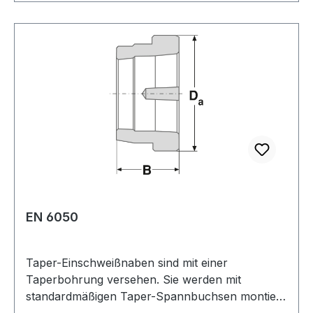
zusammengepresst, die Einschweißnabe wird auf
der Welle befestigt. Gewicht: 0,2 kgkg
Warenursprung: VRC Zolltarifnummer: 7325 10
00 Aussendurchmesser: 73 mmmm Breite: 26
mmmm Hersteller: ConCar Material: Stahl
EN 6050
Taper-Einschweißnaben sind mit einer
Taperbohrung versehen. Sie werden mit
standardmäßigen Taper-Spannbuchsen montiert.
Sie kommen zum Einsatz, wenn spezielle