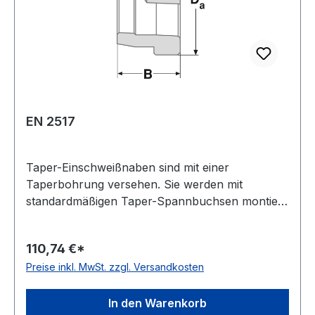
EN 2517
Taper-Einschweißnaben sind mit einer
Taperbohrung versehen. Sie werden mit
standardmäßigen Taper-Spannbuchsen montiert.
Sie kommen zum Einsatz, wenn spezielle
Vorrichtungen (z. B. Lüfterräder, etc.) auf einer
110,74 €*
Welle montiert werden müssen.
Preise inkl. MwSt. zzgl. Versandkosten
Einschweißnaben lassen sich einfach montieren,
gerade wenn man auf schwierigen
Einsatzbedingungen trifft. Mit dem Anziehen der
In den Warenkorb