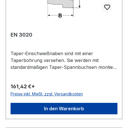
EN 3020
Taper-Einschweißnaben sind mit einer
Taperbohrung versehen. Sie werden mit
standardmäßigen Taper-Spannbuchsen montiert.
Sie kommen zum Einsatz, wenn spezielle
Vorrichtungen (z. B. Lüfterräder, etc.) auf einer
161,42 €*
Welle montiert werden müssen.
Preise inkl. MwSt. zzgl. Versandkosten
Einschweißnaben lassen sich einfach montieren,
gerade wenn man auf schwierigen
Einsatzbedingungen trifft. Mit dem Anziehen der
In den Warenkorb
Schrauben wird die Bohrung
zusammengepresst, die Einschweißnabe wird auf