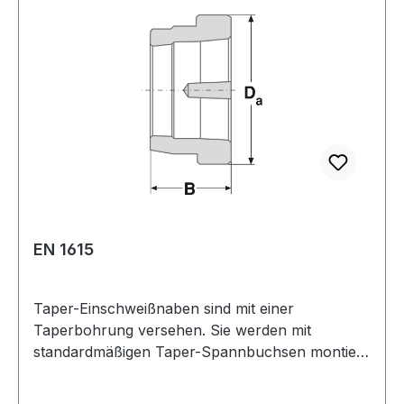
der Welle befestigt. Gewicht: 3,5 kgkg
Warenursprung: VRC Zolltarifnummer: 7325 10
00 Aussendurchmesser: 152 mmmm Breite: 51
mmmm Hersteller: ConCar Material: Stahl
EN 1615
Taper-Einschweißnaben sind mit einer
Taperbohrung versehen. Sie werden mit
standardmäßigen Taper-Spannbuchsen montiert.
Sie kommen zum Einsatz, wenn spezielle
Vorrichtungen (z. B. Lüfterräder, etc.) auf einer