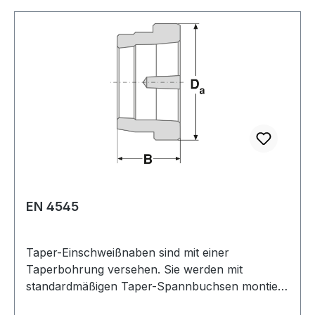
der Welle befestigt. Gewicht: 13,5 kgkg
Warenursprung: VRC Zolltarifnummer: 7325 10
00 Aussendurchmesser: 225 mmmm Breite: 102
mmmm Hersteller: ConCar Material: Stahl
EN 4545
Taper-Einschweißnaben sind mit einer
Taperbohrung versehen. Sie werden mit
standardmäßigen Taper-Spannbuchsen montiert.
Sie kommen zum Einsatz, wenn spezielle