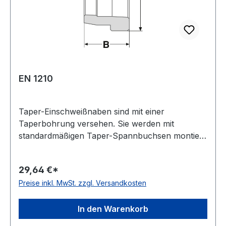
EN 1210
Taper-Einschweißnaben sind mit einer
Taperbohrung versehen. Sie werden mit
standardmäßigen Taper-Spannbuchsen montiert.
Sie kommen zum Einsatz, wenn spezielle
Vorrichtungen (z. B. Lüfterräder, etc.) auf einer
29,64 €*
Welle montiert werden müssen.
Preise inkl. MwSt. zzgl. Versandkosten
Einschweißnaben lassen sich einfach montieren,
gerade wenn man auf schwierigen
Einsatzbedingungen trifft. Mit dem Anziehen der
In den Warenkorb
Schrauben wird die Bohrung