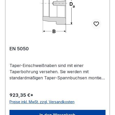
EN 5050
Taper-Einschweißnaben sind mit einer
Taperbohrung versehen. Sie werden mit
standardmäßigen Taper-Spannbuchsen montiert.
Sie kommen zum Einsatz, wenn spezielle
Vorrichtungen (z. B. Lüfterräder, etc.) auf einer
923,35 €*
Welle montiert werden müssen.
Preise inkl. MwSt. zzgl. Versandkosten
Einschweißnaben lassen sich einfach montieren,
gerade wenn man auf schwierigen
Einsatzbedingungen trifft. Mit dem Anziehen der
In den Warenkorb