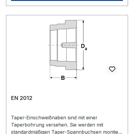
Schrauben wird die Bohrung
zusammengepresst, die Einschweißnabe wird auf
der Welle befestigt. Gewicht: 1,8 kgkg
Warenursprung: VRC Zolltarifnummer: 7325 10
00 Aussendurchmesser: 127 mmmm Breite: 45
mmmm Hersteller: ConCar Material: Stahl
EN 2012
Taper-Einschweißnaben sind mit einer
Taperbohrung versehen. Sie werden mit
standardmäßigen Taper-Spannbuchsen montiert.