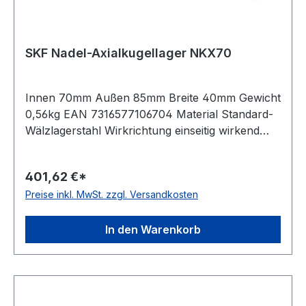
SKF Nadel-Axialkugellager NKX70
Innen 70mm Außen 85mm Breite 40mm Gewicht
0,56kg EAN 7316577106704 Material Standard-
Wälzlagerstahl Wirkrichtung einseitig wirkend
Temperaturbereich -20 bis +120 °C
Toleranzklasse Toleranzklasse P0/PN bzw.
401,62 €*
ABEC 1 Käfig Stahlblechkäfig Ausführung
Preise inkl. MwSt. zzgl. Versandkosten
zerlegbar Schmierung für Ölschmierung
In den Warenkorb