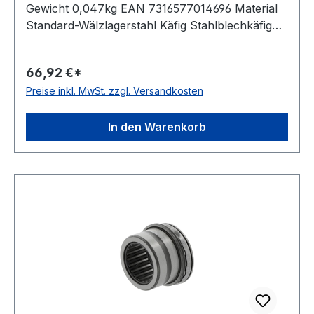
Gewicht 0,047kg EAN 7316577014696 Material
Standard-Wälzlagerstahl Käfig Stahlblechkäfig
Temperaturbereich -20 bis +120 °C
Toleranzklasse Toleranzklasse P0/PN bzw.
66,92 €*
ABEC 1 Ausführung selbsthaltend Wirkrichtung
Preise inkl. MwSt. zzgl. Versandkosten
einseitig wirkend Schmierung für Fettschmierung
In den Warenkorb