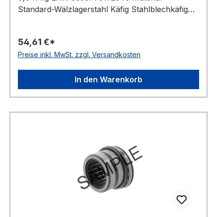
Standard-Wälzlagerstahl Käfig Stahlblechkäfig
Wirkrichtung einseitig wirkend
Temperaturbereich -20 bis +120 °C
54,61 €*
Toleranzklasse Toleranzklasse P0/PN bzw.
Preise inkl. MwSt. zzgl. Versandkosten
ABEC 1
In den Warenkorb