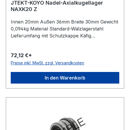
JTEKT-KOYO Nadel-Axialkugellager
NAXK20 Z
Innen 20mm Außen 36mm Breite 30mm Gewicht
0,094kg Material Standard-Wälzlagerstahl
Lieferumfang mit Schutzkappe Käfig
Stahlblechkäfig Wirkrichtung einseitig wirkend
Temperaturbereich -20 bis +120 °C
72,12 €*
Toleranzklasse Toleranzklasse P0/PN bzw.
Preise inkl. MwSt. zzgl. Versandkosten
ABEC 1
In den Warenkorb