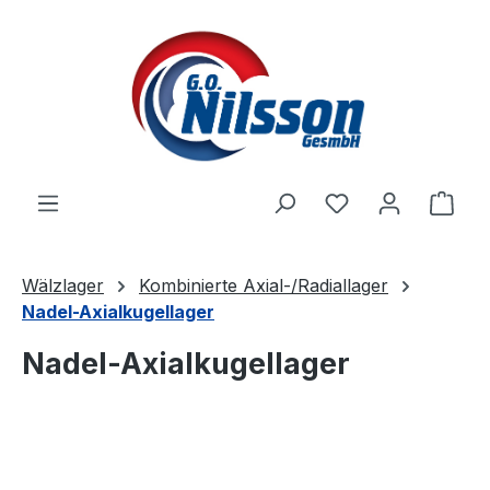
Zum Hauptinhalt springen
Ware
Wälzlager
Kombinierte Axial-/Radiallager
Nadel-Axialkugellager
Nadel-Axialkugellager