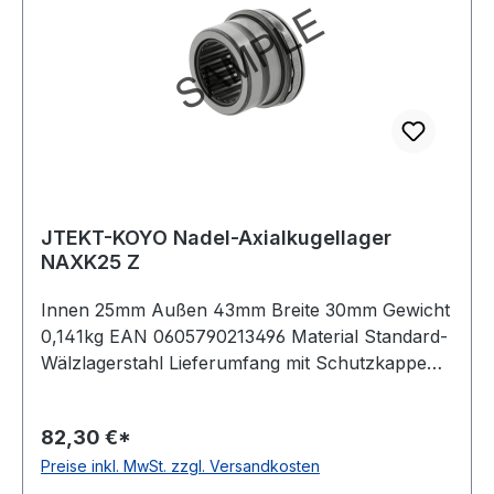
JTEKT-KOYO Nadel-Axialkugellager
NAXK25 Z
Innen 25mm Außen 43mm Breite 30mm Gewicht
0,141kg EAN 0605790213496 Material Standard-
Wälzlagerstahl Lieferumfang mit Schutzkappe
Käfig Stahlblechkäfig Wirkrichtung einseitig
wirkend Temperaturbereich -20 bis +120 °C
82,30 €*
Toleranzklasse Toleranzklasse P0/PN bzw.
Preise inkl. MwSt. zzgl. Versandkosten
ABEC 1