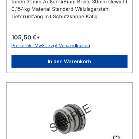
Innen 30mm Außen 48mm Breite 30mm Gewicht
0,154kg Material Standard-Wälzlagerstahl
Lieferumfang mit Schutzkappe Käfig
Stahlblechkäfig Wirkrichtung einseitig wirkend
Temperaturbereich -20 bis +120 °C
105,50 €*
Toleranzklasse Toleranzklasse P0/PN bzw.
Preise inkl. MwSt. zzgl. Versandkosten
ABEC 1
In den Warenkorb