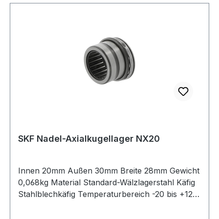
SKF Nadel-Axialkugellager NX20
Innen 20mm Außen 30mm Breite 28mm Gewicht
0,068kg Material Standard-Wälzlagerstahl Käfig
Stahlblechkäfig Temperaturbereich -20 bis +120
°C Toleranzklasse Toleranzklasse P0/PN bzw.
ABEC 1 Ausführung zerlegbar Wirkrichtung