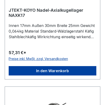
JTEKT-KOYO Nadel-Axialkugellager
NAXK17
Innen 17mm Außen 30mm Breite 25mm Gewicht
0,064kg Material Standard-Wälzlagerstahl Käfig
Stahlblechkäfig Wirkrichtung einseitig wirkend
Temperaturbereich -20 bis +120 °C
Toleranzklasse Toleranzklasse P0/PN bzw.
57,31 €*
ABEC 1
Preise inkl. MwSt. zzgl. Versandkosten
In den Warenkorb