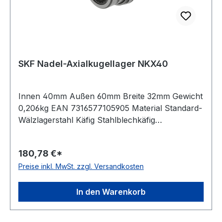
SKF Nadel-Axialkugellager NKX40
Innen 40mm Außen 60mm Breite 32mm Gewicht
0,206kg EAN 7316577105905 Material Standard-
Wälzlagerstahl Käfig Stahlblechkäfig
Temperaturbereich -20 bis +120 °C
Toleranzklasse Toleranzklasse P0/PN bzw.
180,78 €*
ABEC 1 Ausführung zerlegbar Wirkrichtung
Preise inkl. MwSt. zzgl. Versandkosten
einseitig wirkend Schmierung für Ölschmierung
In den Warenkorb