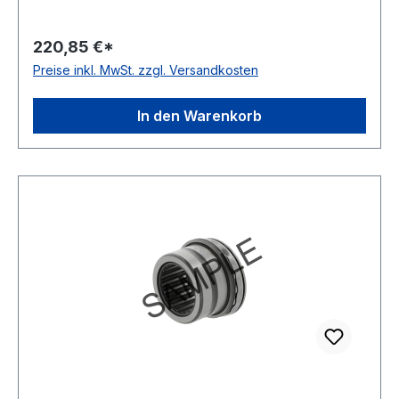
wirkend Temperaturbereich -20 bis +120 °C
Toleranzklasse Toleranzklasse P0/PN bzw.
220,85 €*
ABEC 1 Käfig Stahlblechkäfig Ausführung
Preise inkl. MwSt. zzgl. Versandkosten
selbsthaltend Schmierung für Fettschmierung
In den Warenkorb