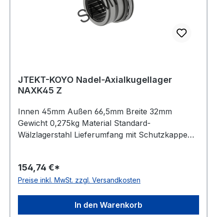
JTEKT-KOYO Nadel-Axialkugellager
NAXK45 Z
Innen 45mm Außen 66,5mm Breite 32mm
Gewicht 0,275kg Material Standard-
Wälzlagerstahl Lieferumfang mit Schutzkappe
Käfig Stahlblechkäfig Wirkrichtung einseitig
wirkend Temperaturbereich -20 bis +120 °C
154,74 €*
Toleranzklasse Toleranzklasse P0/PN bzw.
Preise inkl. MwSt. zzgl. Versandkosten
ABEC 1
In den Warenkorb