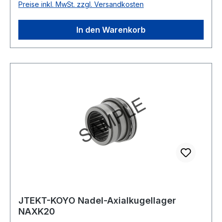
Preise inkl. MwSt. zzgl. Versandkosten
einseitig wirkend Schmierung für Fettschmierung
In den Warenkorb
JTEKT-KOYO Nadel-Axialkugellager
NAXK20