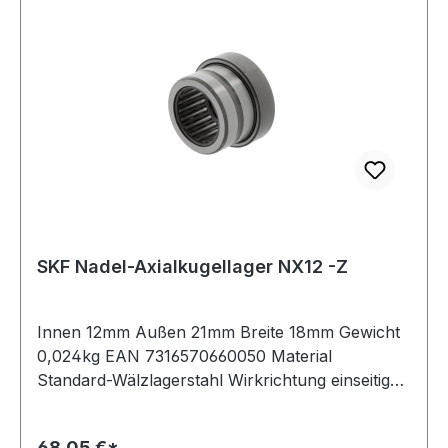
SKF Nadel-Axialkugellager NX12 -Z
Innen 12mm Außen 21mm Breite 18mm Gewicht
0,024kg EAN 7316570660050 Material
Standard-Wälzlagerstahl Wirkrichtung einseitig
wirkend Temperaturbereich -20 bis +120 °C
Toleranzklasse Toleranzklasse P0/PN bzw.
68,05 €*