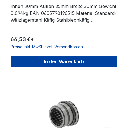
Innen 20mm Außen 35mm Breite 30mm Gewicht
0,094kg EAN 0605790196515 Material Standard-
Wälzlagerstahl Käfig Stahlblechkäfig
Wirkrichtung einseitig wirkend
Temperaturbereich -20 bis +120 °C
66,53 €*
Toleranzklasse Toleranzklasse P0/PN bzw.
Preise inkl. MwSt. zzgl. Versandkosten
ABEC 1
In den Warenkorb