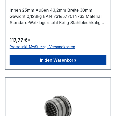
Innen 25mm Außen 43,2mm Breite 30mm
Gewicht 0,128kg EAN 7316577014733 Material
Standard-Wälzlagerstahl Käfig Stahlblechkäfig
Temperaturbereich -20 bis +120 °C
Toleranzklasse Toleranzklasse P0/PN bzw.
117,77 €*
ABEC 1 Ausführung selbsthaltend Wirkrichtung
Preise inkl. MwSt. zzgl. Versandkosten
einseitig wirkend Schmierung für Fettschmierung
In den Warenkorb