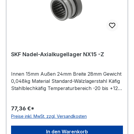
SKF Nadel-Axialkugellager NX15 -Z
Innen 15mm Außen 24mm Breite 28mm Gewicht
0,048kg Material Standard-Wälzlagerstahl Käfig
Stahlblechkäfig Temperaturbereich -20 bis +120
°C Toleranzklasse Toleranzklasse P0/PN bzw.
ABEC 1 Ausführung selbsthaltend Wirkrichtung
77,36 €*
einseitig wirkend Schmierung für Fettschmierung
Preise inkl. MwSt. zzgl. Versandkosten
In den Warenkorb