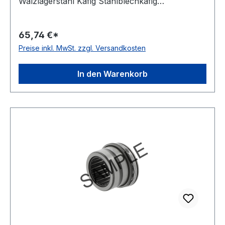
Wälzlagerstahl Käfig Stahlblechkäfig
Temperaturbereich -20 bis +120 °C
Toleranzklasse Toleranzklasse P0/PN bzw.
65,74 €*
ABEC 1 Ausführung zerlegbar Wirkrichtung
Preise inkl. MwSt. zzgl. Versandkosten
einseitig wirkend Schmierung für Ölschmierung
In den Warenkorb