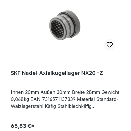
SKF Nadel-Axialkugellager NX20 -Z
Innen 20mm Außen 30mm Breite 28mm Gewicht
0,068kg EAN 7316571137339 Material Standard-
Wälzlagerstahl Käfig Stahlblechkäfig
Temperaturbereich -20 bis +120 °C
Toleranzklasse Toleranzklasse P0/PN bzw.
65,83 €*
ABEC 1 Ausführung selbsthaltend Wirkrichtung