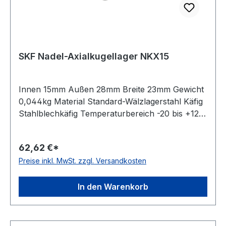
SKF Nadel-Axialkugellager NKX15
Innen 15mm Außen 28mm Breite 23mm Gewicht
0,044kg Material Standard-Wälzlagerstahl Käfig
Stahlblechkäfig Temperaturbereich -20 bis +120
°C Toleranzklasse Toleranzklasse P0/PN bzw.
ABEC 1 Ausführung zerlegbar Wirkrichtung
62,62 €*
einseitig wirkend Schmierung für Ölschmierung
Preise inkl. MwSt. zzgl. Versandkosten
In den Warenkorb