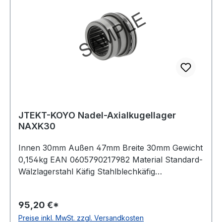
JTEKT-KOYO Nadel-Axialkugellager
NAXK30
Innen 30mm Außen 47mm Breite 30mm Gewicht
0,154kg EAN 0605790217982 Material Standard-
Wälzlagerstahl Käfig Stahlblechkäfig
Wirkrichtung einseitig wirkend
Temperaturbereich -20 bis +120 °C
95,20 €*
Toleranzklasse Toleranzklasse P0/PN bzw.
Preise inkl. MwSt. zzgl. Versandkosten
ABEC 1