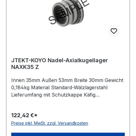
JTEKT-KOYO Nadel-Axialkugellager
NAXK35 Z
Innen 35mm Außen 53mm Breite 30mm Gewicht
0,184kg Material Standard-Wälzlagerstahl
Lieferumfang mit Schutzkappe Käfig
Stahlblechkäfig Wirkrichtung einseitig wirkend
Temperaturbereich -20 bis +120 °C
122,42 €*
Toleranzklasse Toleranzklasse P0/PN bzw.
Preise inkl. MwSt. zzgl. Versandkosten
ABEC 1