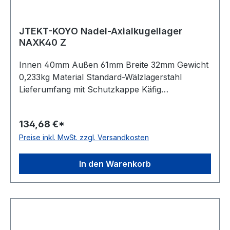
JTEKT-KOYO Nadel-Axialkugellager
NAXK40 Z
Innen 40mm Außen 61mm Breite 32mm Gewicht
0,233kg Material Standard-Wälzlagerstahl
Lieferumfang mit Schutzkappe Käfig
Stahlblechkäfig Wirkrichtung einseitig wirkend
Temperaturbereich -20 bis +120 °C
134,68 €*
Toleranzklasse Toleranzklasse P0/PN bzw.
Preise inkl. MwSt. zzgl. Versandkosten
ABEC 1
In den Warenkorb