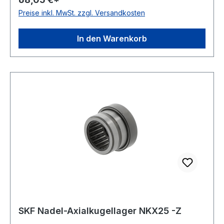
ABEC 1 Käfig Stahlblechkäfig Ausführung
Preise inkl. MwSt. zzgl. Versandkosten
selbsthaltend Schmierung für Fettschmierung
In den Warenkorb
SKF Nadel-Axialkugellager NKX25 -Z