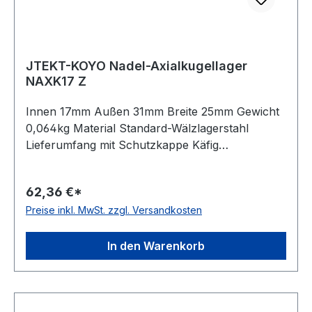
JTEKT-KOYO Nadel-Axialkugellager
NAXK17 Z
Innen 17mm Außen 31mm Breite 25mm Gewicht
0,064kg Material Standard-Wälzlagerstahl
Lieferumfang mit Schutzkappe Käfig
Stahlblechkäfig Wirkrichtung einseitig wirkend
Temperaturbereich -20 bis +120 °C
62,36 €*
Toleranzklasse Toleranzklasse P0/PN bzw.
Preise inkl. MwSt. zzgl. Versandkosten
ABEC 1
In den Warenkorb