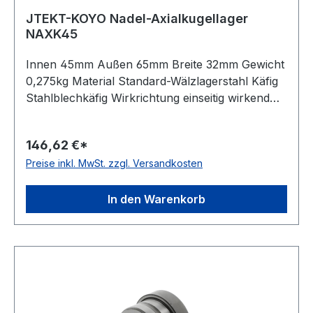
JTEKT-KOYO Nadel-Axialkugellager
NAXK45
Innen 45mm Außen 65mm Breite 32mm Gewicht
0,275kg Material Standard-Wälzlagerstahl Käfig
Stahlblechkäfig Wirkrichtung einseitig wirkend
Temperaturbereich -20 bis +120 °C
Toleranzklasse Toleranzklasse P0/PN bzw.
146,62 €*
ABEC 1
Preise inkl. MwSt. zzgl. Versandkosten
In den Warenkorb