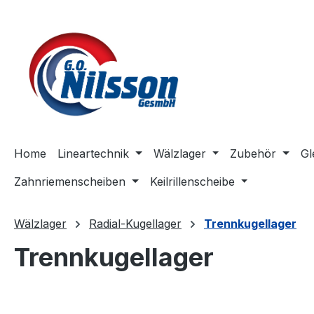
m Hauptinhalt springen
Zur Suche springen
Zur Hauptnavigation springen
Home
Lineartechnik
Wälzlager
Zubehör
Gl
Zahnriemenscheiben
Keilrillenscheibe
Wälzlager
Radial-Kugellager
Trennkugellager
Trennkugellager