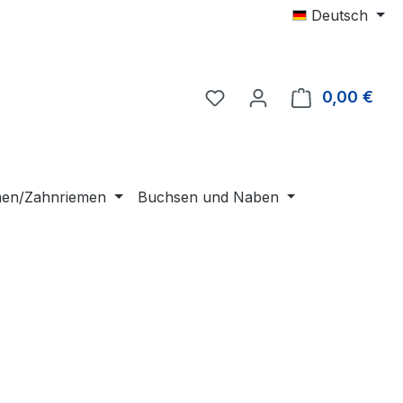
Deutsch
0,00 €
Ware
emen/Zahnriemen
Buchsen und Naben