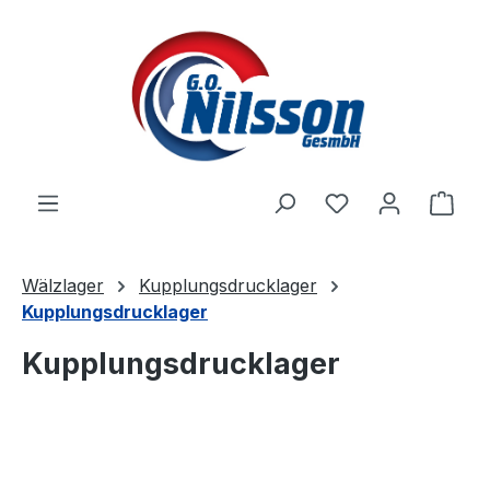
Zum Hauptinhalt springen
Ware
Wälzlager
Kupplungsdrucklager
Kupplungsdrucklager
Kupplungsdrucklager