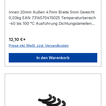
Innen 20mm Außen 47mm Breite 5mm Gewicht
0,03kg EAN 7316570415025 Temperaturbereich
-40 bis 100 °C Ausführung Dichtungslamellen
mit Filzeinlage Lieferumfang 1 Satz (2
Metallscheiben), dichtet eine Seite eines
12,10 €*
Gehäuses
Preise inkl. MwSt. zzgl. Versandkosten
In den Warenkorb