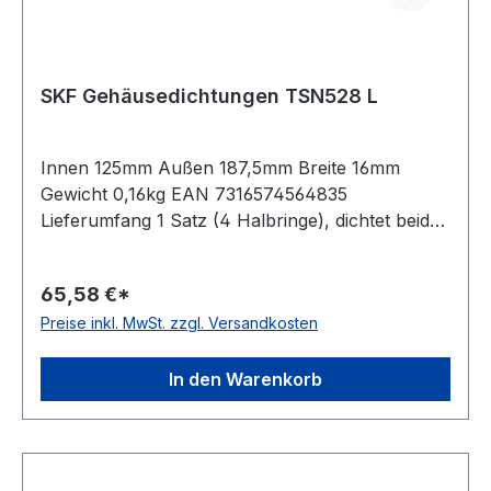
SKF Gehäusedichtungen TSN528 L
Innen 125mm Außen 187,5mm Breite 16mm
Gewicht 0,16kg EAN 7316574564835
Lieferumfang 1 Satz (4 Halbringe), dichtet beide
Seiten eines Gehäuses ab Temperaturbereich
-40 bis 100 °C Ausführung Vierlippendichtung
65,58 €*
Preise inkl. MwSt. zzgl. Versandkosten
In den Warenkorb