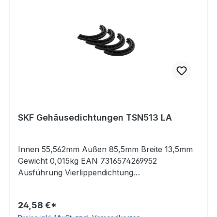
SKF Gehäusedichtungen TSN513 LA
Innen 55,562mm Außen 85,5mm Breite 13,5mm
Gewicht 0,015kg EAN 7316574269952
Ausführung Vierlippendichtung
Temperaturbereich -40 bis 100 °C Lieferumfang
1 Satz (4 Halbringe), dichtet beide Seiten eines
24,58 €*
Gehäuses ab