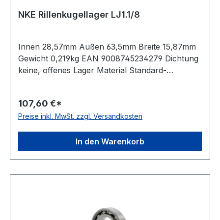
NKE Rillenkugellager LJ1.1/8
Innen 28,57mm Außen 63,5mm Breite 15,87mm
Gewicht 0,219kg EAN 9008745234279 Dichtung
keine, offenes Lager Material Standard-
Wälzlagerstahl Lagerluft normale Radiallagerluft
Käfig Stahlblechkäfig Stromisolierung keine
107,60 €*
Bohrung zylindrische Bohrung
Preise inkl. MwSt. zzgl. Versandkosten
Temperaturbereich -20 bis +150 °C Außenring
ohne Flansch/Nut Kugelreihen einreihiges Lager
Material der Wälzkörper Standard-
In den Warenkorb
Wälzlagerstahl Toleranzklasse Toleranzklasse
P0/PN bzw. ABEC 1