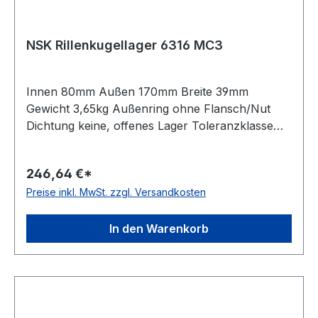
NSK Rillenkugellager 6316 MC3
Innen 80mm Außen 170mm Breite 39mm
Gewicht 3,65kg Außenring ohne Flansch/Nut
Dichtung keine, offenes Lager Toleranzklasse
Toleranzklasse P0/PN bzw. ABEC 1
Stromisolierung keine Bohrung zylindrische
246,64 €*
Bohrung Lagerluft leicht erhöhte Radiallagerluft
Preise inkl. MwSt. zzgl. Versandkosten
Käfig Messingkäfig Material Standard-
Wälzlagerstahl Temperaturbereich -20 bis +150
°C Material der Wälzkörper Standard-
In den Warenkorb
Wälzlagerstahl Kugelreihen einreihiges Lager