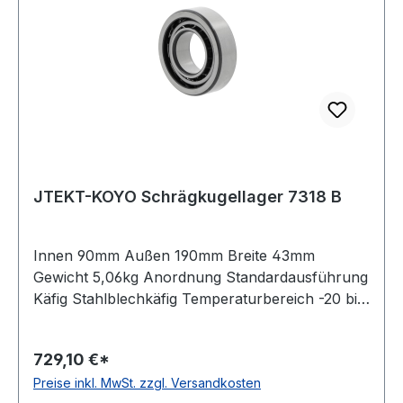
JTEKT-KOYO Schrägkugellager 7318 B
Innen 90mm Außen 190mm Breite 43mm
Gewicht 5,06kg Anordnung Standardausführung
Käfig Stahlblechkäfig Temperaturbereich -20 bis
+120 °C Kugelreihen einreihiges Lager Material
Standard-Wälzlagerstahl Druckwinkel 40 Grad
729,10 €*
Dichtung keine, offenes Lager Außenring ohne
Preise inkl. MwSt. zzgl. Versandkosten
Flansch/Nut Lagerluft normale Radiallagerluft