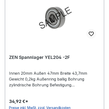
ZEN Spannlager YEL204 -2F
Innen 20mm Außen 47mm Breite 43,7mm
Gewicht 0,2kg Außenring ballig Bohrung
zylindrische Bohrung Befestigung
Exzenterspannring Innenring beidseitig
verbreiterter Innenring Toleranzklasse
34,92 €*
Toleranzklasse P0/PN bzw. ABEC 1 Material
Preise inkl. MwSt. zzgl. Versandkosten
Standard-Wälzlagerstahl Temperaturbereich -20