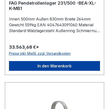
FAG Pendelrollenlager 231/500 -BEA-XL-
K-MB1
Innen 500mm Außen 830mm Breite 264mm
Gewicht 559kg EAN 4047643091060 Material
Standard-Wälzlagerstahl Außenring Schmiernut
mit Schmierbohrungen im Außenring Dichtung
keine, offenes Lager Lagerluft normale
33.563,68 €*
Radiallagerluft Käfig Doppelkammkäfig aus
Preise inkl. MwSt. zzgl. Versandkosten
Messing Temperaturbereich -30 bis +200 °C
Toleranzklasse Maßgenauigkeit PN,
Laufgenauigkeit P5 Bohrung konische Bohrung
In den Warenkorb
(1:12) Ausführung Standardausführung