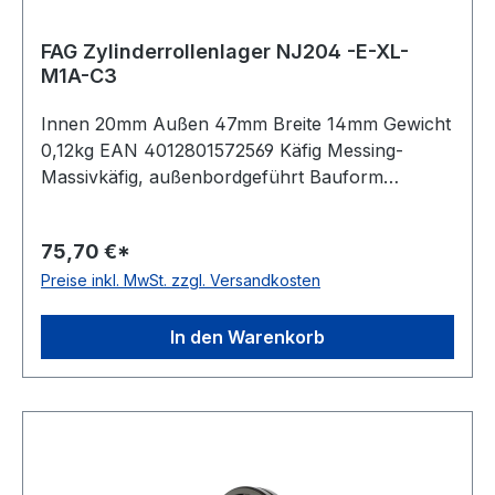
FAG Zylinderrollenlager NJ204 -E-XL-
M1A-C3
Innen 20mm Außen 47mm Breite 14mm Gewicht
0,12kg EAN 4012801572569 Käfig Messing-
Massivkäfig, außenbordgeführt Bauform
Stützlager (axialer Verschiebeweg), Innenring
einseitig hera Rollenreihen einreihiges Lager
75,70 €*
Dichtung keine, offenes Lager Lagerluft leicht
Preise inkl. MwSt. zzgl. Versandkosten
erhöhte Radiallagerluft Temperaturbereich -30
bis +150°C Toleranzklasse Toleranzklasse
P0/PN bzw. ABEC 1 Stromisolierung keine
In den Warenkorb
Bohrung zylindrische Bohrung Außenring ohne
Nut/Schmierbohrung