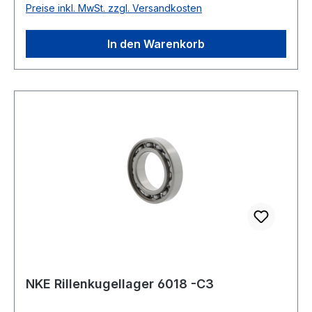
Preise inkl. MwSt. zzgl. Versandkosten
Temperaturbereich -40 bis +120 °C Anordnung
Standardausführung
In den Warenkorb
NKE Rillenkugellager 6018 -C3