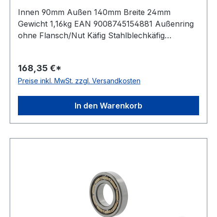
Innen 90mm Außen 140mm Breite 24mm
Gewicht 1,16kg EAN 9008745154881 Außenring
ohne Flansch/Nut Käfig Stahlblechkäfig
Lagerluft leicht erhöhte Radiallagerluft
Temperaturbereich -20 bis +150 °C Material der
168,35 €*
Wälzkörper Standard-Wälzlagerstahl
Preise inkl. MwSt. zzgl. Versandkosten
Stromisolierung keine Toleranzklasse
Toleranzklasse P0/PN bzw. ABEC 1 Material
Standard-Wälzlagerstahl Dichtung keine, offenes
In den Warenkorb
Lager Bohrung zylindrische Bohrung
Kugelreihen einreihiges Lager