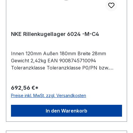
NKE Rillenkugellager 6024 -M-C4
Innen 120mm Außen 180mm Breite 28mm
Gewicht 2,42kg EAN 9008745710094
Toleranzklasse Toleranzklasse P0/PN bzw.
ABEC 1 Lagerluft stark erhöhte Radiallagerluft
Temperaturbereich -20 bis +150 °C
692,56 €*
Stromisolierung keine Material Standard-
Preise inkl. MwSt. zzgl. Versandkosten
Wälzlagerstahl Material der Wälzkörper
Standard-Wälzlagerstahl Außenring ohne
Flansch/Nut Dichtung keine, offenes Lager Käfig
In den Warenkorb
Messingkäfig Bohrung zylindrische Bohrung
Kugelreihen einreihiges Lager