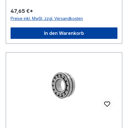
Bohrung Temperaturbereich -30 bis +120 °C
47,65 €*
Kugelreihen zweireihiges Lager Toleranzklasse
Preise inkl. MwSt. zzgl. Versandkosten
Toleranzklasse P0/PN bzw. ABEC 1 Innenring
Standardausführung Material Standard-
Wälzlagerstahl
In den Warenkorb