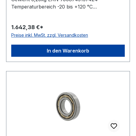
Temperaturbereich -20 bis +120 °C
Toleranzklasse Toleranzklasse P0/PN bzw.
ABEC 1 Lagerluft normale Radiallagerluft Käfig
1.642,38 €*
Stahlblechkäfig Stromisolierung keine Material
Preise inkl. MwSt. zzgl. Versandkosten
Standard-Wälzlagerstahl Material der
Wälzkörper Standard-Wälzlagerstahl Außenring
ohne Flansch/Nut Bohrung zylindrische
In den Warenkorb
Bohrung Dichtung beidseitig schleifende
Dichtung Kugelreihen einreihiges Lager