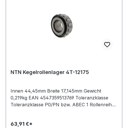
NTN Kegelrollenlager 4T-12175
Innen 44,45mm Breite 17,145mm Gewicht
0,219kg EAN 4547359513769 Toleranzklasse
Toleranzklasse P0/PN bzw. ABEC 1 Rollenreihen
einreihiges Lager Artikelumfang nur Innenring
(Cone) mit Rollensatz Material Ring(e) aus
63,91 €*
einsatzgehärtetem Stahl Käfig Stahlblechkäfig