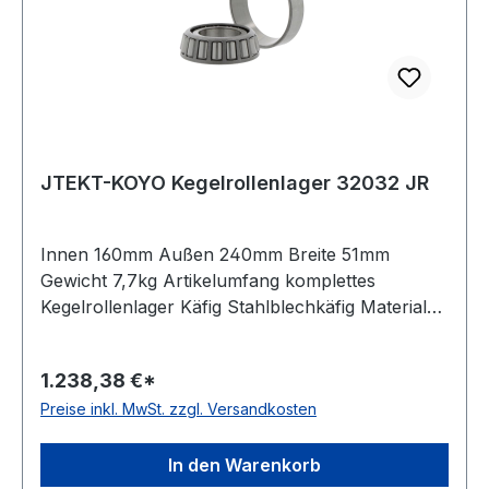
JTEKT-KOYO Kegelrollenlager 32032 JR
Innen 160mm Außen 240mm Breite 51mm
Gewicht 7,7kg Artikelumfang komplettes
Kegelrollenlager Käfig Stahlblechkäfig Material
Standard-Wälzlagerstahl Rollenreihen einreihiges
Lager Temperaturbereich -30 bis +120 °C
1.238,38 €*
Ausführung verstärkte Kapazität Anordnung
Preise inkl. MwSt. zzgl. Versandkosten
Standardausführung Toleranzklasse
Toleranzklasse P0/PN bzw. ABEC 1
In den Warenkorb