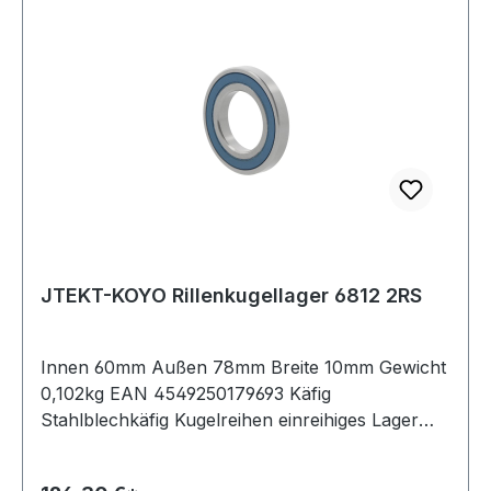
JTEKT-KOYO Rillenkugellager 6812 2RS
Innen 60mm Außen 78mm Breite 10mm Gewicht
0,102kg EAN 4549250179693 Käfig
Stahlblechkäfig Kugelreihen einreihiges Lager
Material Standard-Wälzlagerstahl Lagerluft
normale Radiallagerluft Bohrung zylindrische