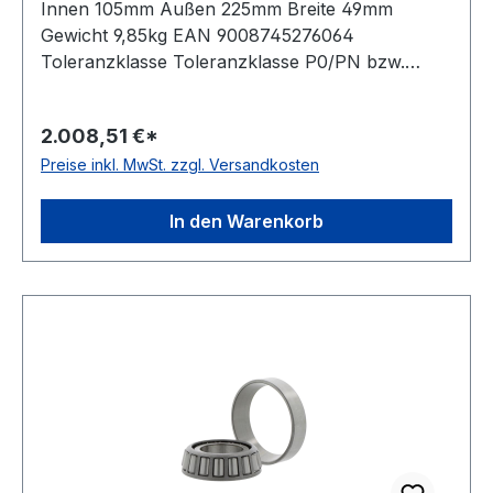
Innen 105mm Außen 225mm Breite 49mm
Gewicht 9,85kg EAN 9008745276064
Toleranzklasse Toleranzklasse P0/PN bzw.
ABEC 1 Bauform Stützlager (axialer
Verschiebeweg), Innenring einseitig hera
2.008,51 €*
Rollenreihen einreihiges Lager
Preise inkl. MwSt. zzgl. Versandkosten
In den Warenkorb