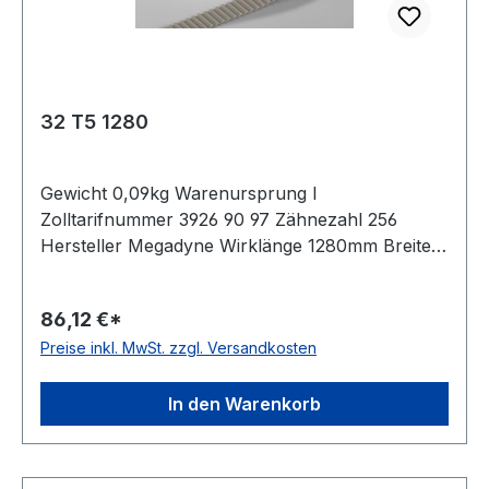
32 T5 1280
Gewicht 0,09kg Warenursprung I
Zolltarifnummer 3926 90 97 Zähnezahl 256
Hersteller Megadyne Wirklänge 1280mm Breite
32mm Hersteller ConCar Teilung 5mm Höhe
2,2mm Material Polyurethan Zugstrang Stahl
86,12 €*
Norm DIN 7721 antistatisch nein
Preise inkl. MwSt. zzgl. Versandkosten
In den Warenkorb