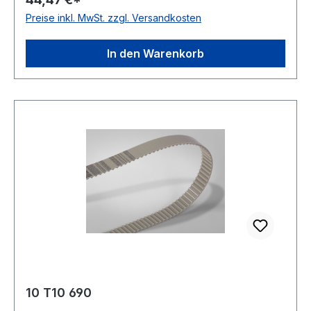
Norm DIN 7721 antistatisch nein
Preise inkl. MwSt. zzgl. Versandkosten
In den Warenkorb
10 T10 690