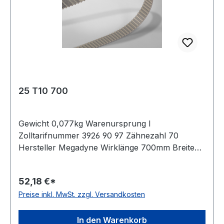
25 T10 700
Gewicht 0,077kg Warenursprung I
Zolltarifnummer 3926 90 97 Zähnezahl 70
Hersteller Megadyne Wirklänge 700mm Breite
25mm Hersteller ConCar Teilung 10mm Höhe
4,5mm Material Polyurethan Zugstrang Stahl
52,18 €*
Norm DIN 7721 antistatisch nein
Preise inkl. MwSt. zzgl. Versandkosten
In den Warenkorb