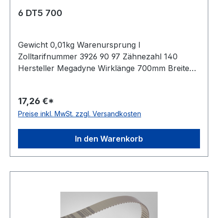
6 DT5 700
Gewicht 0,01kg Warenursprung I
Zolltarifnummer 3926 90 97 Zähnezahl 140
Hersteller Megadyne Wirklänge 700mm Breite
6mm Hersteller ConCar Teilung 5mm Höhe
3,4mm Material Polyurethan Zugstrang Stahl
17,26 €*
Norm DIN 7721 antistatisch nein
Preise inkl. MwSt. zzgl. Versandkosten
In den Warenkorb