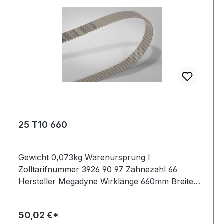
25 T10 660
Gewicht 0,073kg Warenursprung I
Zolltarifnummer 3926 90 97 Zähnezahl 66
Hersteller Megadyne Wirklänge 660mm Breite
25mm Hersteller ConCar Teilung 10mm Höhe
4,5mm Material Polyurethan Zugstrang Stahl
50,02 €*
Norm DIN 7721 antistatisch nein