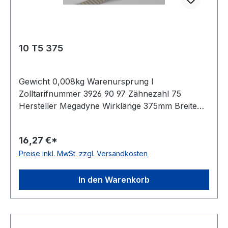
10 T5 375
Gewicht 0,008kg Warenursprung I
Zolltarifnummer 3926 90 97 Zähnezahl 75
Hersteller Megadyne Wirklänge 375mm Breite
10mm Hersteller ConCar Teilung 5mm Höhe
2,2mm Material Polyurethan Zugstrang Stahl
16,27 €*
Norm DIN 7721 antistatisch nein
Preise inkl. MwSt. zzgl. Versandkosten
In den Warenkorb