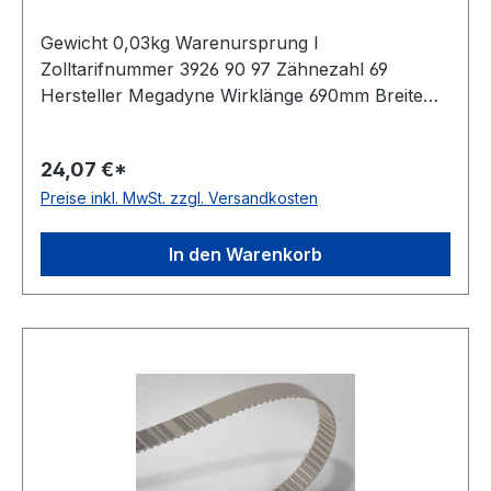
Gewicht 0,03kg Warenursprung I
Zolltarifnummer 3926 90 97 Zähnezahl 69
Hersteller Megadyne Wirklänge 690mm Breite
10mm Hersteller ConCar Teilung 10mm Höhe
4,5mm Material Polyurethan Zugstrang Stahl
24,07 €*
Norm DIN 7721 antistatisch nein
Preise inkl. MwSt. zzgl. Versandkosten
In den Warenkorb