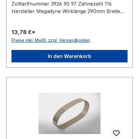
Zolltarifnummer 3926 90 97 Zähnezahl 116
Hersteller Megadyne Wirklänge 290mm Breite
8mm Hersteller ConCar Teilung 2,5mm Höhe
1,3mm Material Polyurethan Zugstrang Stahl
13,78 €*
Norm DIN 7721 antistatisch nein
Preise inkl. MwSt. zzgl. Versandkosten
In den Warenkorb