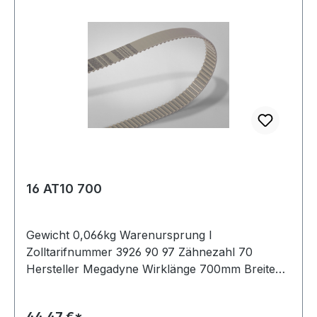
16 AT10 700
Gewicht 0,066kg Warenursprung I
Zolltarifnummer 3926 90 97 Zähnezahl 70
Hersteller Megadyne Wirklänge 700mm Breite
16mm Hersteller ConCar Teilung 10mm Höhe
4,5mm Material Polyurethan Zugstrang Stahl
44,47 €*