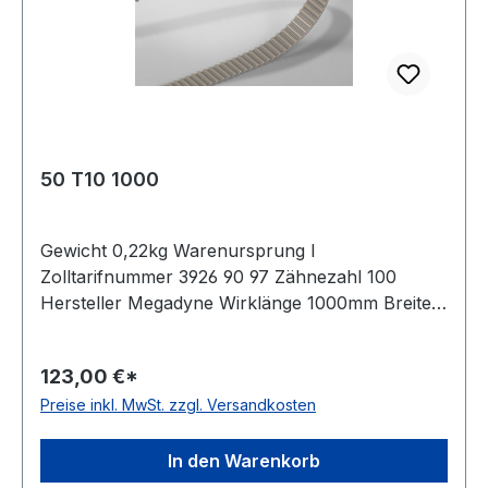
50 T10 1000
Gewicht 0,22kg Warenursprung I
Zolltarifnummer 3926 90 97 Zähnezahl 100
Hersteller Megadyne Wirklänge 1000mm Breite
50mm Hersteller ConCar Teilung 10mm Höhe
4,5mm Material Polyurethan Zugstrang Stahl
123,00 €*
Norm DIN 7721 antistatisch nein
Preise inkl. MwSt. zzgl. Versandkosten
In den Warenkorb