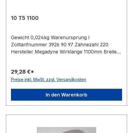
10 T5 1100
Gewicht 0,024kg Warenursprung I
Zolltarifnummer 3926 90 97 Zähnezahl 220
Hersteller Megadyne Wirklänge 1100mm Breite
10mm Hersteller ConCar Teilung 5mm Höhe
2,2mm Material Polyurethan Zugstrang Stahl
29,28 €*
Norm DIN 7721 antistatisch nein
Preise inkl. MwSt. zzgl. Versandkosten
In den Warenkorb