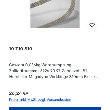
10 T10 810
Gewicht 0,036kg Warenursprung I
Zolltarifnummer 3926 90 97 Zähnezahl 81
Hersteller Megadyne Wirklänge 810mm Breite
10mm Hersteller ConCar Teilung 10mm Höhe
4,5mm Material Polyurethan Zugstrang Stahl
26,24 €*
Norm DIN 7721 antistatisch nein
Preise inkl. MwSt. zzgl. Versandkosten