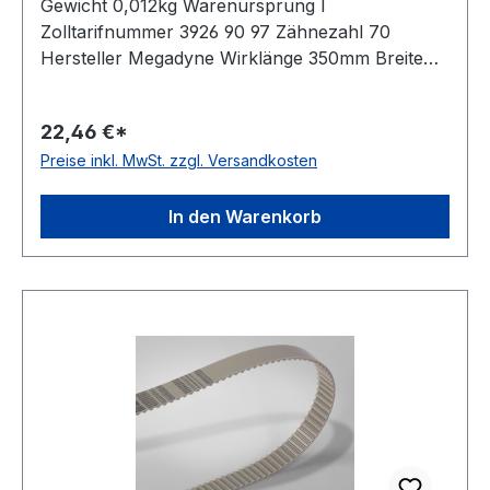
Gewicht 0,012kg Warenursprung I
Zolltarifnummer 3926 90 97 Zähnezahl 70
Hersteller Megadyne Wirklänge 350mm Breite
16mm Hersteller ConCar Teilung 5mm Höhe
2,2mm Material Polyurethan Zugstrang Stahl
22,46 €*
Norm DIN 7721 antistatisch nein
Preise inkl. MwSt. zzgl. Versandkosten
In den Warenkorb