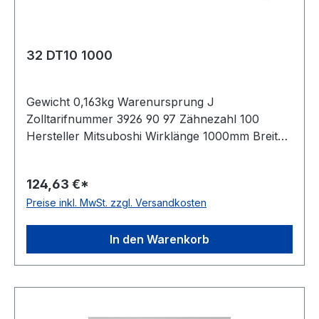
32 DT10 1000
Gewicht 0,163kg Warenursprung J
Zolltarifnummer 3926 90 97 Zähnezahl 100
Hersteller Mitsuboshi Wirklänge 1000mm Breite
32mm Hersteller ConCar Teilung 10mm Höhe
7mm Material Polyurethan Zugstrang Stahl
124,63 €*
Norm DIN 7721 antistatisch nein
Preise inkl. MwSt. zzgl. Versandkosten
In den Warenkorb