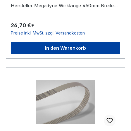
Hersteller Megadyne Wirklänge 450mm Breite
8mm Hersteller ConCar Teilung 5mm Höhe
3,4mm Material Polyurethan Zugstrang Stahl
26,70 €*
Norm DIN 7721 antistatisch nein
Preise inkl. MwSt. zzgl. Versandkosten
In den Warenkorb