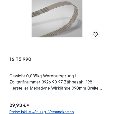
16 T5 990
Gewicht 0,035kg Warenursprung I
Zolltarifnummer 3926 90 97 Zähnezahl 198
Hersteller Megadyne Wirklänge 990mm Breite
16mm Hersteller ConCar Teilung 5mm Höhe
2,2mm Material Polyurethan Zugstrang Stahl
29,93 €*
Norm DIN 7721 antistatisch nein
Preise inkl. MwSt. zzgl. Versandkosten