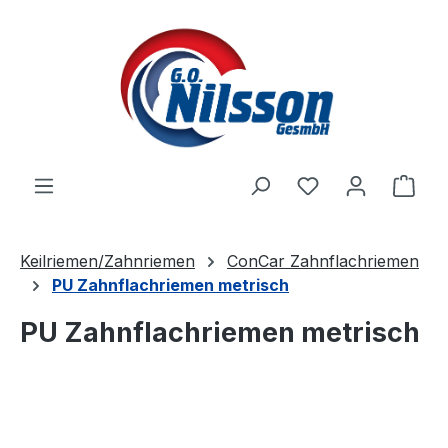
Zum Hauptinhalt springen
Ware
Keilriemen/Zahnriemen
ConCar Zahnflachriemen
PU Zahnflachriemen metrisch
PU Zahnflachriemen metrisch