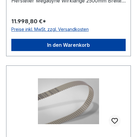
Hersteller Megadyne Wirklänge 2500mm Breite
50mm Hersteller ConCar Teilung 10mm Höhe
4,5mm Material Polyurethan Zugstrang Stahl
11.998,80 €*
Norm DIN 7721 antistatisch nein
Preise inkl. MwSt. zzgl. Versandkosten
In den Warenkorb