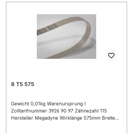
8 T5 575
Gewicht 0,01kg Warenursprung I
Zolltarifnummer 3926 90 97 Zähnezahl 115
Hersteller Megadyne Wirklänge 575mm Breite
8mm Hersteller ConCar Teilung 5mm Höhe
2,2mm Material Polyurethan Zugstrang Stahl