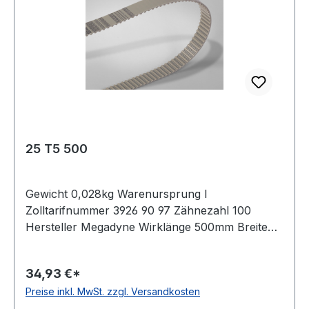
25 T5 500
Gewicht 0,028kg Warenursprung I
Zolltarifnummer 3926 90 97 Zähnezahl 100
Hersteller Megadyne Wirklänge 500mm Breite
25mm Hersteller ConCar Teilung 5mm Höhe
2,2mm Material Polyurethan Zugstrang Stahl
34,93 €*
Norm DIN 7721 antistatisch nein
Preise inkl. MwSt. zzgl. Versandkosten