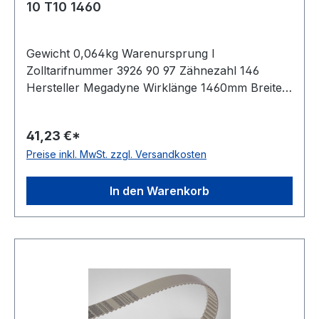
10 T10 1460
Gewicht 0,064kg Warenursprung I
Zolltarifnummer 3926 90 97 Zähnezahl 146
Hersteller Megadyne Wirklänge 1460mm Breite
10mm Hersteller ConCar Teilung 10mm Höhe
4,5mm Material Polyurethan Zugstrang Stahl
41,23 €*
Norm DIN 7721 antistatisch nein
Preise inkl. MwSt. zzgl. Versandkosten
In den Warenkorb