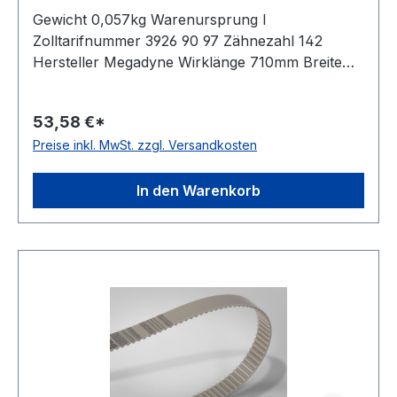
Gewicht 0,057kg Warenursprung I
Zolltarifnummer 3926 90 97 Zähnezahl 142
Hersteller Megadyne Wirklänge 710mm Breite
25mm Hersteller ConCar Teilung 5mm Höhe
2,7mm Material Polyurethan Zugstrang Stahl
53,58 €*
Norm DIN 7721 antistatisch nein
Preise inkl. MwSt. zzgl. Versandkosten
In den Warenkorb