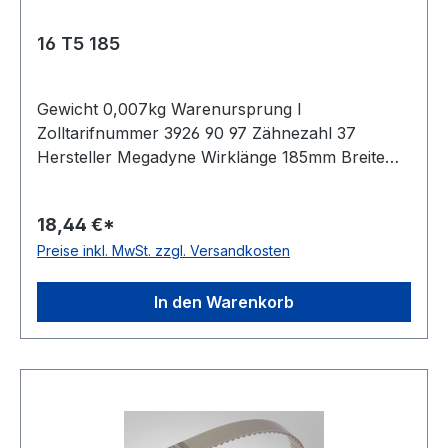
16 T5 185
Gewicht 0,007kg Warenursprung I
Zolltarifnummer 3926 90 97 Zähnezahl 37
Hersteller Megadyne Wirklänge 185mm Breite
16mm Hersteller ConCar Teilung 5mm Höhe
2,2mm Material Polyurethan Zugstrang Stahl
18,44 €*
Norm DIN 7721 antistatisch nein
Preise inkl. MwSt. zzgl. Versandkosten
In den Warenkorb