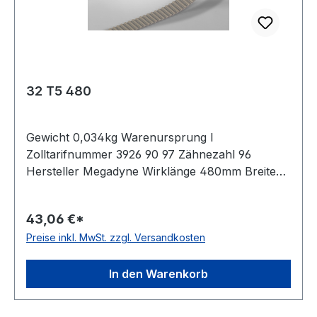
32 T5 480
Gewicht 0,034kg Warenursprung I
Zolltarifnummer 3926 90 97 Zähnezahl 96
Hersteller Megadyne Wirklänge 480mm Breite
32mm Hersteller ConCar Teilung 5mm Höhe
2,2mm Material Polyurethan Zugstrang Stahl
43,06 €*
Norm DIN 7721 antistatisch nein
Preise inkl. MwSt. zzgl. Versandkosten
In den Warenkorb