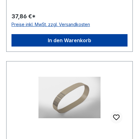
10mm Hersteller ConCar Teilung 10mm Höhe
7mm Material Polyurethan Zugstrang Stahl
37,86 €*
Norm DIN 7721 antistatisch nein
Preise inkl. MwSt. zzgl. Versandkosten
In den Warenkorb