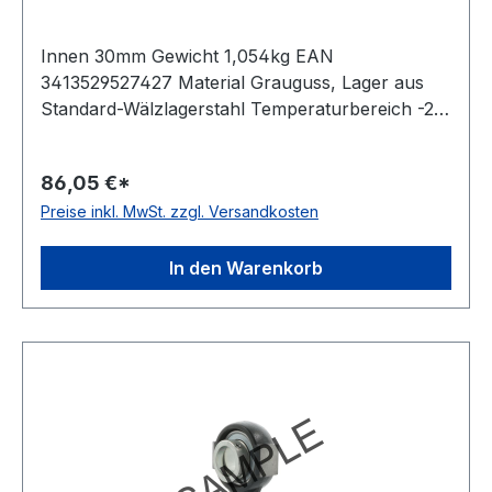
Innen 30mm Gewicht 1,054kg EAN
3413529527427 Material Grauguss, Lager aus
Standard-Wälzlagerstahl Temperaturbereich -20
bis +120 °C Ausführung für Linearbewegungen
Dichtung Dichtung mit Schleuderscheibe
86,05 €*
Befestigung Gewindestifte Farbe dunkelblau
Preise inkl. MwSt. zzgl. Versandkosten
In den Warenkorb