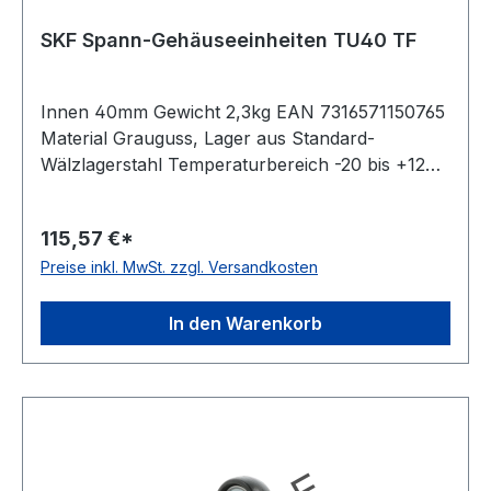
SKF Spann-Gehäuseeinheiten TU40 TF
Innen 40mm Gewicht 2,3kg EAN 7316571150765
Material Grauguss, Lager aus Standard-
Wälzlagerstahl Temperaturbereich -20 bis +120
°C Dichtung Dichtung mit Schleuderscheibe
Befestigung Gewindestifte Ausführung für
115,57 €*
Linearbewegungen Farbe dunkelblau
Preise inkl. MwSt. zzgl. Versandkosten
In den Warenkorb