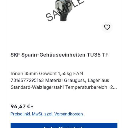
SKF Spann-Gehäuseeinheiten TU35 TF
Innen 35mm Gewicht 1,55kg EAN
7316577295163 Material Grauguss, Lager aus
Standard-Wälzlagerstahl Temperaturbereich -20
bis +120 °C Dichtung Dichtung mit
Schleuderscheibe Befestigung Gewindestifte
96,47 €*
Ausführung für Linearbewegungen Farbe
Preise inkl. MwSt. zzgl. Versandkosten
dunkelblau