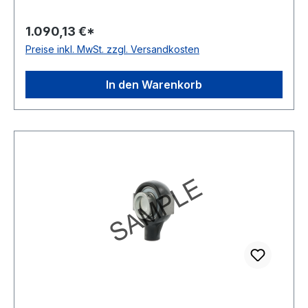
-20 bis +120 °C Ausführung für
Linearbewegungen Befestigung Gewindestifte
1.090,13 €*
Dichtung einfache Dichtung Farbe silber
Preise inkl. MwSt. zzgl. Versandkosten
In den Warenkorb