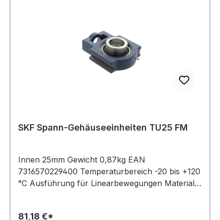
SKF Spann-Gehäuseeinheiten TU25 FM
Innen 25mm Gewicht 0,87kg EAN
7316570229400 Temperaturbereich -20 bis +120
°C Ausführung für Linearbewegungen Material
Grauguss, Lager aus Standard-Wälzlagerstahl
Befestigung Exzenterspannring Dichtung
81,18 €*
einfache Dichtung Farbe dunkelblau