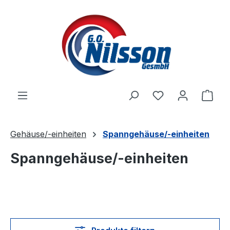
Zum Hauptinhalt springen
Ware
Gehäuse/-einheiten
Spanngehäuse/-einheiten
Spanngehäuse/-einheiten