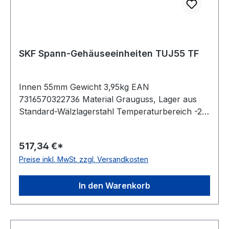
SKF Spann-Gehäuseeinheiten TUJ55 TF
Innen 55mm Gewicht 3,95kg EAN
7316570322736 Material Grauguss, Lager aus
Standard-Wälzlagerstahl Temperaturbereich -20
bis +120 °C Dichtung Dichtung mit
Schleuderscheibe Befestigung Gewindestifte
517,34 €*
Ausführung für Linearbewegungen Farbe
Preise inkl. MwSt. zzgl. Versandkosten
dunkelblau
In den Warenkorb