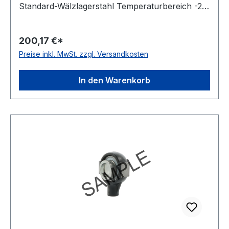
Standard-Wälzlagerstahl Temperaturbereich -20
bis +120 °C Dichtung Dichtung mit
Schleuderscheibe Befestigung Gewindestifte
200,17 €*
Ausführung für Linearbewegungen Farbe
Preise inkl. MwSt. zzgl. Versandkosten
dunkelblau
In den Warenkorb