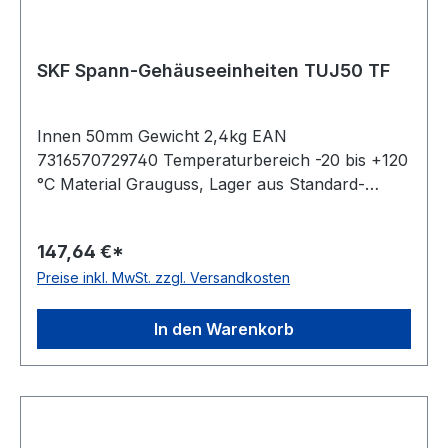
SKF Spann-Gehäuseeinheiten TUJ50 TF
Innen 50mm Gewicht 2,4kg EAN
7316570729740 Temperaturbereich -20 bis +120
°C Material Grauguss, Lager aus Standard-
Wälzlagerstahl Dichtung Dichtung mit
Schleuderscheibe Befestigung Gewindestifte
147,64 €*
Ausführung für Linearbewegungen Farbe
Preise inkl. MwSt. zzgl. Versandkosten
dunkelblau
In den Warenkorb