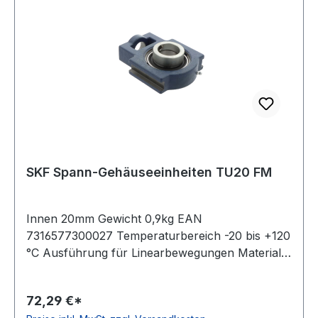
SKF Spann-Gehäuseeinheiten TU20 FM
Innen 20mm Gewicht 0,9kg EAN
7316577300027 Temperaturbereich -20 bis +120
°C Ausführung für Linearbewegungen Material
Grauguss, Lager aus Standard-Wälzlagerstahl
Befestigung Exzenterspannring Dichtung
72,29 €*
einfache Dichtung Farbe dunkelblau