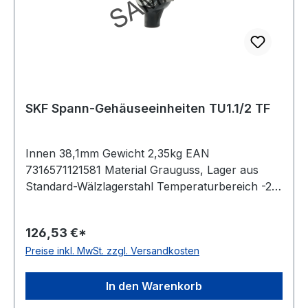
SKF Spann-Gehäuseeinheiten TU1.1/2 TF
Innen 38,1mm Gewicht 2,35kg EAN
7316571121581 Material Grauguss, Lager aus
Standard-Wälzlagerstahl Temperaturbereich -20
bis +120 °C Dichtung Dichtung mit
Schleuderscheibe Befestigung Gewindestifte
126,53 €*
Ausführung für Linearbewegungen Farbe
Preise inkl. MwSt. zzgl. Versandkosten
dunkelblau
In den Warenkorb