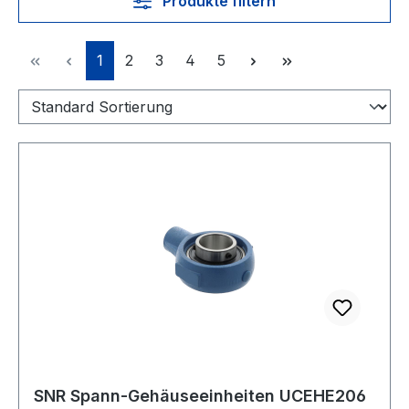
Produkte filtern
Seite
Seite
Seite
Seite
Seite
1
2
3
4
5
SNR Spann-Gehäuseeinheiten UCEHE206