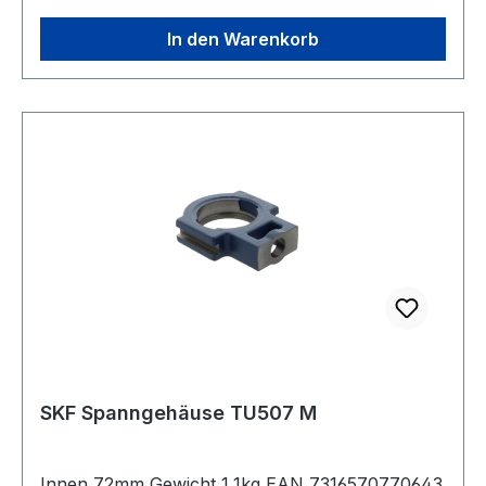
In den Warenkorb
SKF Spanngehäuse TU507 M
Innen 72mm Gewicht 1,1kg EAN 7316570770643