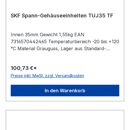
SKF Spann-Gehäuseeinheiten TUJ35 TF
Innen 35mm Gewicht 1,55kg EAN
7316570442465 Temperaturbereich -20 bis +120
°C Material Grauguss, Lager aus Standard-
Wälzlagerstahl Dichtung Dichtung mit
Schleuderscheibe Befestigung Gewindestifte
100,73 €*
Ausführung für Linearbewegungen Farbe
Preise inkl. MwSt. zzgl. Versandkosten
dunkelblau
In den Warenkorb