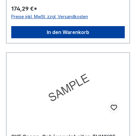
Schleuderscheibe Temperaturbereich -20 bis
174,29 €*
+120 °C Ausführung für Linearbewegungen
Preise inkl. MwSt. zzgl. Versandkosten
Befestigung Spannhülse
In den Warenkorb