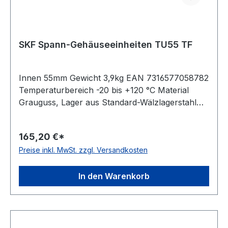
SKF Spann-Gehäuseeinheiten TU55 TF
Innen 55mm Gewicht 3,9kg EAN 7316577058782
Temperaturbereich -20 bis +120 °C Material
Grauguss, Lager aus Standard-Wälzlagerstahl
Dichtung Dichtung mit Schleuderscheibe
Befestigung Gewindestifte Ausführung für
165,20 €*
Linearbewegungen Farbe dunkelblau
Preise inkl. MwSt. zzgl. Versandkosten
In den Warenkorb