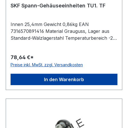
SKF Spann-Gehäuseeinheiten TU1. TF
Innen 25,4mm Gewicht 0,86kg EAN
7316570891416 Material Grauguss, Lager aus
Standard-Wälzlagerstahl Temperaturbereich -20
bis +120 °C Dichtung Dichtung mit
Schleuderscheibe Befestigung Gewindestifte
78,64 €*
Ausführung für Linearbewegungen Farbe
Preise inkl. MwSt. zzgl. Versandkosten
dunkelblau
In den Warenkorb