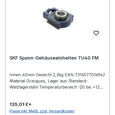
SKF Spann-Gehäuseeinheiten TU40 FM
Innen 40mm Gewicht 2,3kg EAN 7316577016942
Material Grauguss, Lager aus Standard-
Wälzlagerstahl Temperaturbereich -20 bis +120
°C Ausführung für Linearbewegungen
Befestigung Exzenterspannring Dichtung
135,01 €*
einfache Dichtung Farbe dunkelblau
Preise inkl. MwSt. zzgl. Versandkosten