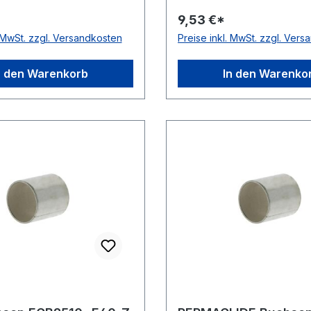
ng & Wartung
wartungsfrei, für trocke
9,53 €*
rei, für trockenlaufende
Anwendungen Temperatu
. MwSt. zzgl. Versandkosten
Preise inkl. MwSt. zzgl. Ver
gen Temperaturbereich
-200 bis +280 °C
-200 bis +280 °C
n den Warenkorb
In den Warenko