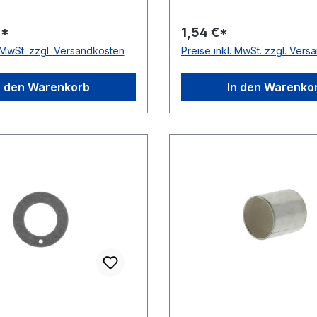
g Schmierung & Wartung
Wartung wartungsfrei, fü
rei, für trockenlaufende
trockenlaufende Anwen
€*
1,54 €*
gen Temperaturbereich
Material bleihaltig
. MwSt. zzgl. Versandkosten
Preise inkl. MwSt. zzgl. Ver
-200 bis +280 °C
Temperaturbereich -200 
°C
n den Warenkorb
In den Warenko