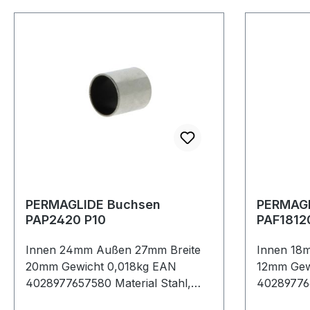
PERMAGLIDE Buchsen
PERMAGL
PAP2420 P10
Innen 24mm Außen 27mm Breite
Innen 18
20mm Gewicht 0,018kg EAN
12mm Gew
4028977657580 Material Stahl,
40289776
bleihaltig Schmierung & Wartung
Flansch Ma