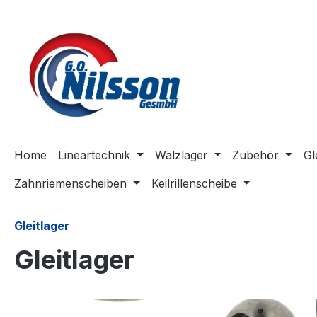
m Hauptinhalt springen
Zur Suche springen
Zur Hauptnavigation springen
Home
Lineartechnik
Wälzlager
Zubehör
Gl
Zahnriemenscheiben
Keilrillenscheibe
Gleitlager
Gleitlager