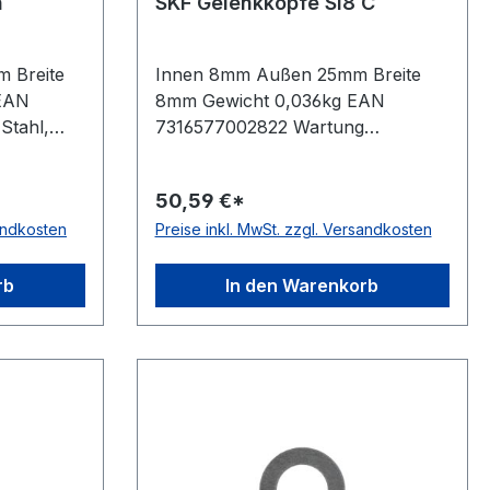
n
SKF Gelenkköpfe SI8 C
 Breite
Innen 8mm Außen 25mm Breite
EAN
8mm Gewicht 0,036kg EAN
Stahl,
7316577002822 Wartung
artung
wartungsfreie Ausführung
nlaufende
Gewindeart Innengewinde
50,59 €*
rbereich
Dichtung keine, offenes Lager
sandkosten
Preise inkl. MwSt. zzgl. Versandkosten
Gewinderichtung Rechtsgewinde
Ausführung Stahl/PTFE
Sinterbronze Schmierbohrung
rb
In den Warenkorb
ohne Schmierbohrung