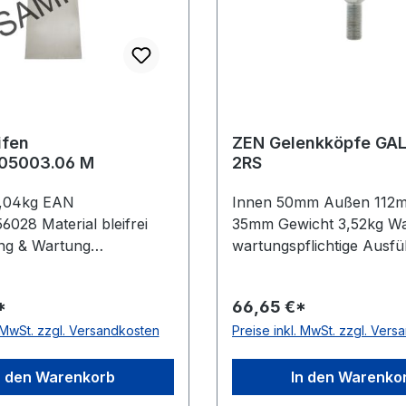
ifen
ZEN Gelenkköpfe GA
PCMS2005003.06 M
2RS
2,04kg EAN
Innen 50mm Außen 112m
028 Material bleifrei
35mm Gewicht 3,52kg W
ng & Wartung
wartungspflichtige Ausf
rm, für geschmierte
Gewindeart Außengewin
gen Temperaturbereich
Gewinderichtung Linksg
*
66,65 €*
0 °C
Dichtung beidseitig Lipp
. MwSt. zzgl. Versandkosten
Preise inkl. MwSt. zzgl. Ver
Ausführung Stahl/Stahl
Schmierbohrung mit
Schmierbohrung
n den Warenkorb
In den Warenko