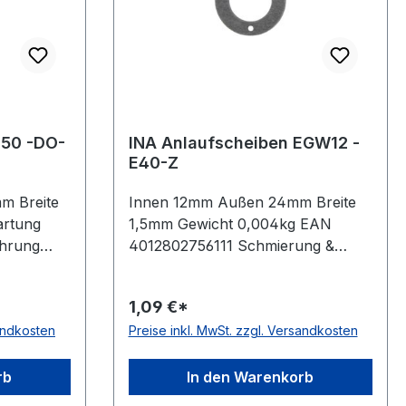
L50 -DO-
INA Anlaufscheiben EGW12 -
E40-Z
m Breite
Innen 12mm Außen 24mm Breite
artung
1,5mm Gewicht 0,004kg EAN
ührung
4012802756111 Schmierung &
de
Wartung wartungsfrei, für
ewinde
trockenlaufende Anwendungen
1,09 €*
endichtung
Material bleihaltig
sandkosten
Preise inkl. MwSt. zzgl. Versandkosten
Temperaturbereich -200 bis +280
°C
rb
In den Warenkorb