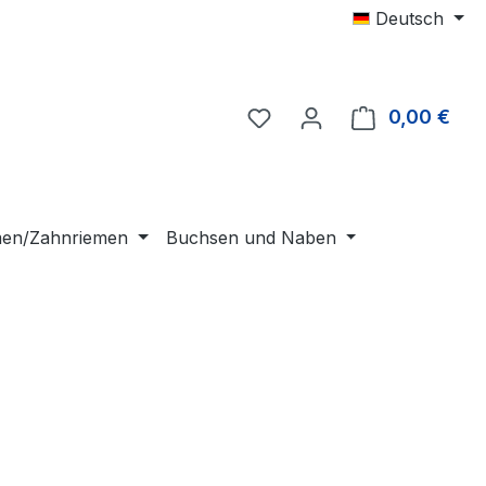
Deutsch
0,00 €
Ware
emen/Zahnriemen
Buchsen und Naben