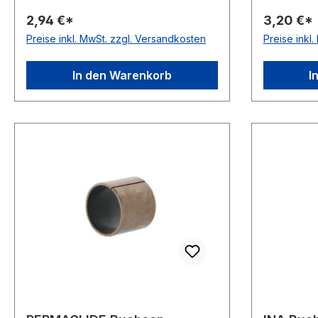
wartungsfrei, für trockenlaufende
Schmieru
2,94 €*
3,20 €*
Anwendungen Temperaturbereich
wartungsf
Preise inkl. MwSt. zzgl. Versandkosten
Preise inkl
-200 bis +280 °C
Anwendun
In den Warenkorb
I