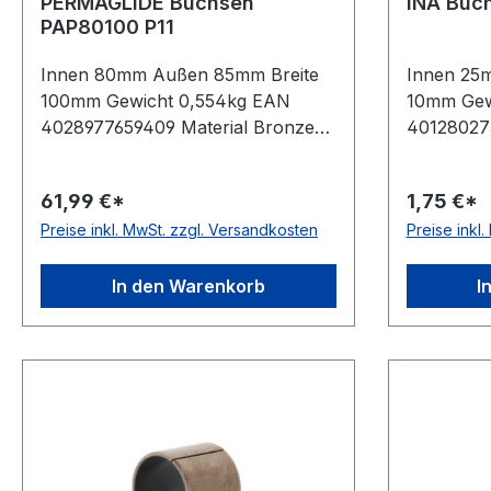
PERMAGLIDE Buchsen
INA Buc
PAP80100 P11
Innen 80mm Außen 85mm Breite
Innen 25
100mm Gewicht 0,554kg EAN
10mm Gew
4028977659409 Material Bronze
401280275
Schmierung & Wartung
Temperatu
wartungsfrei, für trockenlaufende
°C Schmi
61,99 €*
1,75 €*
Anwendungen Temperaturbereich
wartungsf
Preise inkl. MwSt. zzgl. Versandkosten
Preise inkl
-200 bis +280 °C
Anwendu
In den Warenkorb
I