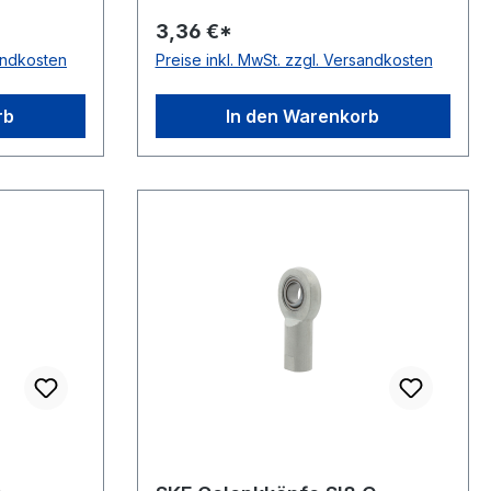
nlaufende
wartungsfrei, für trockenlaufende
3,36 €*
rbereich
Anwendungen Temperaturbereich
sandkosten
Preise inkl. MwSt. zzgl. Versandkosten
-200 bis +280 °C
rb
In den Warenkorb