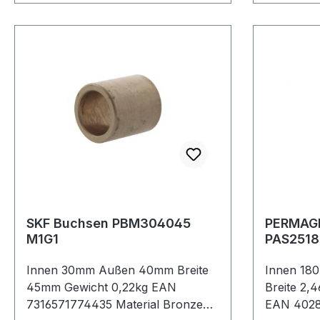
SKF Buchsen PBM304045
PERMAGL
M1G1
Innen 30mm Außen 40mm Breite
Innen 18
45mm Gewicht 0,22kg EAN
Breite 2,
7316571774435 Material Bronze
EAN 40289