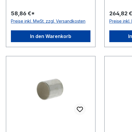
Schmierung & Wartung
bleihalti
wartungsarm, für geschmierte
wartungsf
58,86 €*
264,82 
Anwendungen Temperaturbereich
Anwendun
Preise inkl. MwSt. zzgl. Versandkosten
Preise inkl
-40 bis 110 °C
In den Warenkorb
I