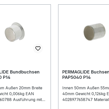
IDE Bundbuchsen
PERMAGLIDE Buchse
PAF18120 P14
PAP5040 P14
mm Außen 20mm Breite
Innen 50mm Außen 55mm
icht 0,006kg EAN
40mm Gewicht 0,126kg 
60788 Ausführung mit
4028977658747 Material 
terial Stahl, bleifrei
bleifrei Schmierung & W