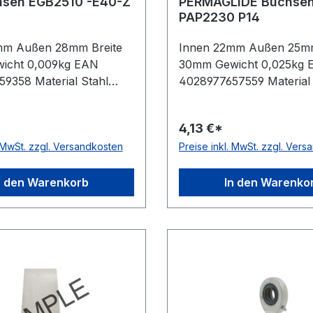
hsen EGB2510 -E40-Z
PERMAGLIDE Buchse
PAP2230 P14
mm Außen 28mm Breite
Innen 22mm Außen 25mm
icht 0,009kg EAN
30mm Gewicht 0,025kg 
9358 Material Stahl
4028977657559 Material 
rbereich -200 bis +280
bleifrei Schmierung & W
erung & Wartung
wartungsfrei, für trocke
4,13 €*
rei, für trockenlaufende
Anwendungen Temperatu
. MwSt. zzgl. Versandkosten
Preise inkl. MwSt. zzgl. Ver
ngen
-200 bis +280 °C
n den Warenkorb
In den Warenko