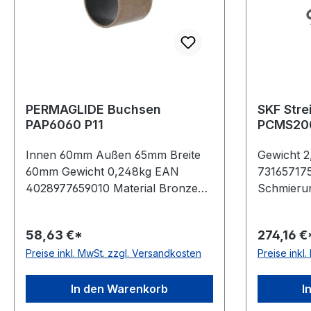
PERMAGLIDE Buchsen
SKF Stre
PAP6060 P11
Innen 60mm Außen 65mm Breite
Gewicht 
60mm Gewicht 0,248kg EAN
7316571756
4028977659010 Material Bronze
Schmieru
Schmierung & Wartung
wartungsa
wartungsfrei, für trockenlaufende
Anwendun
58,63 €*
274,16 €
Anwendungen Temperaturbereich
-40 bis 11
Preise inkl. MwSt. zzgl. Versandkosten
Preise inkl
-200 bis +280 °C
In den Warenkorb
I