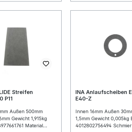
IDE Streifen
INA Anlaufscheiben 
PAS25180 P11
E40-Z
0mm Außen 500mm
Innen 16mm Außen 30mm
46mm Gewicht 1,915kg
1,5mm Gewicht 0,005kg
77661761 Material
4012802756494 Schmier