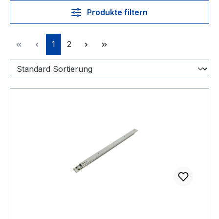
Produkte filtern
Seite
Seite
1
2