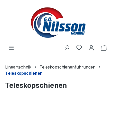
Zum Hauptinhalt springen
Ware
Lineartechnik
Teleskopschienenführungen
Teleskopschienen
Teleskopschienen