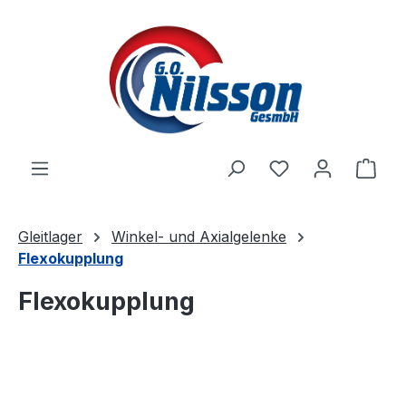
Zum Hauptinhalt springen
Ware
Gleitlager
Winkel- und Axialgelenke
Flexokupplung
Flexokupplung