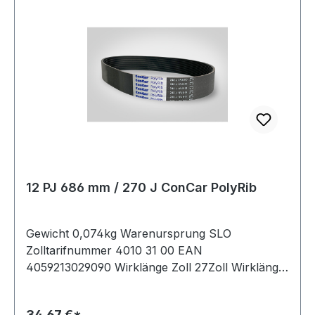
12 PJ 686 mm / 270 J ConCar PolyRib
Gewicht 0,074kg Warenursprung SLO
Zolltarifnummer 4010 31 00 EAN
4059213029090 Wirklänge Zoll 27Zoll Wirklänge
mm 686mm Rippenanzahl 12Stück Hersteller
ConCar antistatisch auf der Laufseite nach ISO
34,67 €*