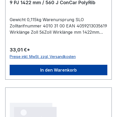
9 PJ 1422 mm / 560 J ConCar PolyRib
Gewicht 0,115kg Warenursprung SLO
Zolltarifnummer 4010 31 00 EAN 4059213035619
Wirklänge Zoll 56Zoll Wirklänge mm 1422mm
Rippenanzahl 9Stück Hersteller ConCar
antistatisch auf der Laufseite nach ISO 1813
33,01 €*
Norm DIN 7867 Material Neoprene Zugstrang
Preise inkl. MwSt. zzgl. Versandkosten
Polyester Rippenabstand 2,34mm Höhe 3,3mm
In den Warenkorb