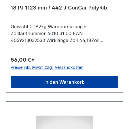
18 PJ 1123 mm / 442 J ConCar PolyRib
Gewicht 0,182kg Warenursprung F
Zolltarifnummer 4010 31 00 EAN
4059213032533 Wirklänge Zoll 44,18Zoll
Wirklänge mm 1123mm Rippenanzahl 18Stück
Hersteller ConCar antistatisch auf der Laufseite
56,00 €*
nach ISO 1813 Norm DIN 7867 Material
Preise inkl. MwSt. zzgl. Versandkosten
Neoprene Zugstrang Polyester Rippenabstand
2,34mm Höhe 3,3mm
In den Warenkorb