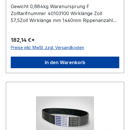
Gewicht 0,884kg Warenursprung F
Zolltarifnummer 40103100 Wirklänge Zoll
57,5Zoll Wirklänge mm 1460mm Rippenanzahl
26Stück Hersteller ConCar antistatisch auf der
Laufseite nach ISO 1813 Norm DIN 7867
182,14 €*
Material Neoprene Zugstrang Polyester
Preise inkl. MwSt. zzgl. Versandkosten
Rippenabstand 3,56mm Höhe 4,9mm
In den Warenkorb