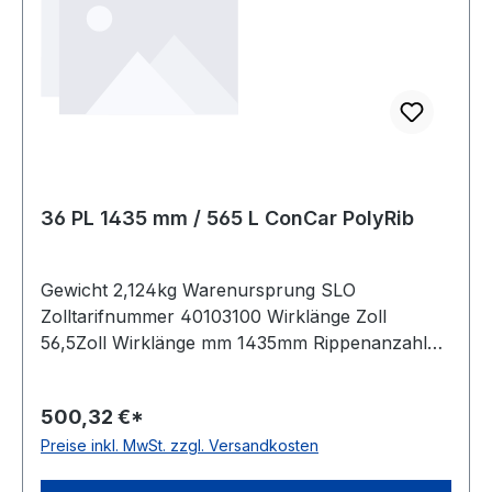
36 PL 1435 mm / 565 L ConCar PolyRib
Gewicht 2,124kg Warenursprung SLO
Zolltarifnummer 40103100 Wirklänge Zoll
56,5Zoll Wirklänge mm 1435mm Rippenanzahl
36Stück Hersteller ConCar antistatisch auf
Anfrage Norm DIN 7867 Material Neoprene
500,32 €*
Zugstrang Polyester Rippenabstand 4,7mm
Preise inkl. MwSt. zzgl. Versandkosten
Höhe 7,0mm