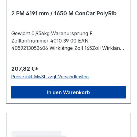
2 PM 4191 mm / 1650 M ConCar PolyRib
Gewicht 0,956kg Warenursprung F
Zolltarifnummer 4010 39 00 EAN
4059213053606 Wirklänge Zoll 165Zoll Wirklänge
mm 4191mm Rippenanzahl 2Stück Hersteller
ConCar antistatisch auf Anfrage Norm DIN 7867
207,82 €*
Material Neoprene Zugstrang Polyester
Preise inkl. MwSt. zzgl. Versandkosten
Rippenabstand 9,4mm Höhe 12,0mm
In den Warenkorb