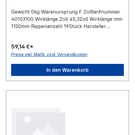
Gewicht 0kg Warenursprung F Zolltarifnummer
40103100 Wirklänge Zoll 45,3Zoll Wirklänge mm
1150mm Rippenanzahl 19Stück Hersteller
ConCar antistatisch auf der Laufseite nach ISO
1813 Norm DIN 7867 Material Neoprene
59,14 €*
Zugstrang Polyester Rippenabstand 2,34mm
Preise inkl. MwSt. zzgl. Versandkosten
Höhe 3,3mm
In den Warenkorb