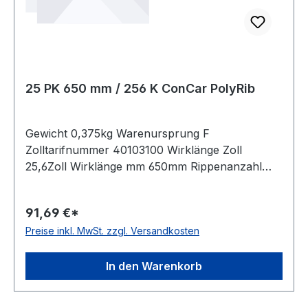
25 PK 650 mm / 256 K ConCar PolyRib
Gewicht 0,375kg Warenursprung F
Zolltarifnummer 40103100 Wirklänge Zoll
25,6Zoll Wirklänge mm 650mm Rippenanzahl
25Stück Hersteller ConCar antistatisch auf der
Laufseite nach ISO 1813 Norm DIN 7867
91,69 €*
Material Neoprene Zugstrang Polyester
Preise inkl. MwSt. zzgl. Versandkosten
Rippenabstand 3,56mm Höhe 4,9mm
In den Warenkorb