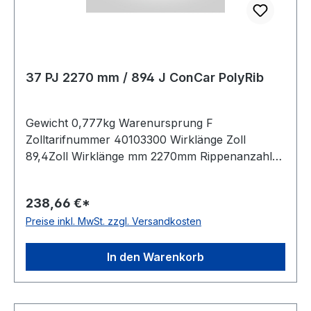
37 PJ 2270 mm / 894 J ConCar PolyRib
Gewicht 0,777kg Warenursprung F
Zolltarifnummer 40103300 Wirklänge Zoll
89,4Zoll Wirklänge mm 2270mm Rippenanzahl
37Stück Hersteller ConCar antistatisch auf der
Laufseite nach ISO 1813 Norm DIN 7867
238,66 €*
Material Neoprene Zugstrang Polyester
Preise inkl. MwSt. zzgl. Versandkosten
Rippenabstand 2,34mm Höhe 3,3mm
In den Warenkorb