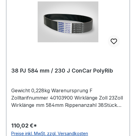
38 PJ 584 mm / 230 J ConCar PolyRib
Gewicht 0,228kg Warenursprung F
Zolltarifnummer 40103900 Wirklänge Zoll 23Zoll
Wirklänge mm 584mm Rippenanzahl 38Stück
Hersteller ConCar antistatisch auf der Laufseite
nach ISO 1813 Norm DIN 7867 Material
110,02 €*
Neoprene Zugstrang Polyester Rippenabstand
Preise inkl. MwSt. zzgl. Versandkosten
2,34mm Höhe 3,3mm