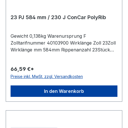
23 PJ 584 mm / 230 J ConCar PolyRib
Gewicht 0,138kg Warenursprung F
Zolltarifnummer 40103900 Wirklänge Zoll 23Zoll
Wirklänge mm 584mm Rippenanzahl 23Stück
Hersteller ConCar antistatisch auf der Laufseite
nach ISO 1813 Norm DIN 7867 Material
66,59 €*
Neoprene Zugstrang Polyester Rippenabstand
Preise inkl. MwSt. zzgl. Versandkosten
2,34mm Höhe 3,3mm
In den Warenkorb