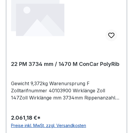
22 PM 3734 mm / 1470 M ConCar PolyRib
Gewicht 9,372kg Warenursprung F
Zolltarifnummer 40103900 Wirklänge Zoll
147Zoll Wirklänge mm 3734mm Rippenanzahl
22Stück Hersteller ConCar antistatisch auf
Anfrage Norm DIN 7867 Material Neoprene
2.061,18 €*
Zugstrang Polyester Rippenabstand 9,4mm
Preise inkl. MwSt. zzgl. Versandkosten
Höhe 12,0mm