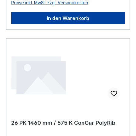
Preise inkl. MwSt. zzgl. Versandkosten
Rippenabstand 2,34mm Höhe 3,3mm
In den Warenkorb
26 PK 1460 mm / 575 K ConCar PolyRib