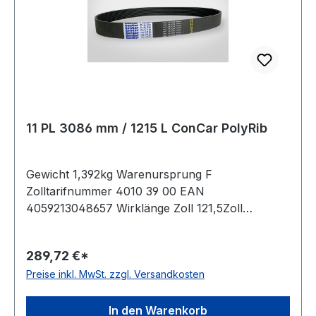
11 PL 3086 mm / 1215 L ConCar PolyRib
Gewicht 1,392kg Warenursprung F
Zolltarifnummer 4010 39 00 EAN
4059213048657 Wirklänge Zoll 121,5Zoll
Wirklänge mm 3086mm Rippenanzahl 11Stück
Hersteller ConCar antistatisch auf Anfrage Norm
289,72 €*
DIN 7867 Material Neoprene Zugstrang
Preise inkl. MwSt. zzgl. Versandkosten
Polyester Rippenabstand 4,7mm Höhe 7,0mm
In den Warenkorb