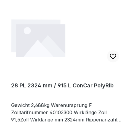
28 PL 2324 mm / 915 L ConCar PolyRib
Gewicht 2,688kg Warenursprung F
Zolltarifnummer 40103300 Wirklänge Zoll
91,5Zoll Wirklänge mm 2324mm Rippenanzahl
28Stück Hersteller ConCar antistatisch auf
Anfrage Norm DIN 7867 Material Neoprene