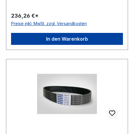
36Stück Hersteller ConCar antistatisch auf der
Laufseite nach ISO 1813 Norm DIN 7867
236,26 €*
Material Neoprene Zugstrang Polyester
Preise inkl. MwSt. zzgl. Versandkosten
Rippenabstand 3,56mm Höhe 4,9mm
In den Warenkorb