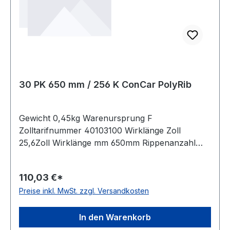
30 PK 650 mm / 256 K ConCar PolyRib
Gewicht 0,45kg Warenursprung F
Zolltarifnummer 40103100 Wirklänge Zoll
25,6Zoll Wirklänge mm 650mm Rippenanzahl
30Stück Hersteller ConCar antistatisch auf der
Laufseite nach ISO 1813 Norm DIN 7867
110,03 €*
Material Neoprene Zugstrang Polyester
Preise inkl. MwSt. zzgl. Versandkosten
Rippenabstand 3,56mm Höhe 4,9mm
In den Warenkorb