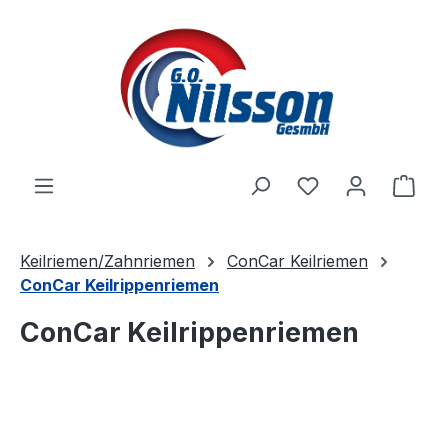
Zum Hauptinhalt springen
Ware
Keilriemen/Zahnriemen
ConCar Keilriemen
ConCar Keilrippenriemen
ConCar Keilrippenriemen