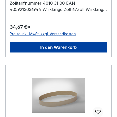
Zolltarifnummer 4010 31 00 EAN
4059213036944 Wirklänge Zoll 67Zoll Wirklänge
mm 1702mm Rippenanzahl 8Stück Hersteller
ConCar antistatisch auf der Laufseite nach ISO
34,67 €*
1813 Norm DIN 7867 Material Neoprene
Preise inkl. MwSt. zzgl. Versandkosten
Zugstrang Polyester Rippenabstand 2,34mm
Höhe 3,3mm
In den Warenkorb