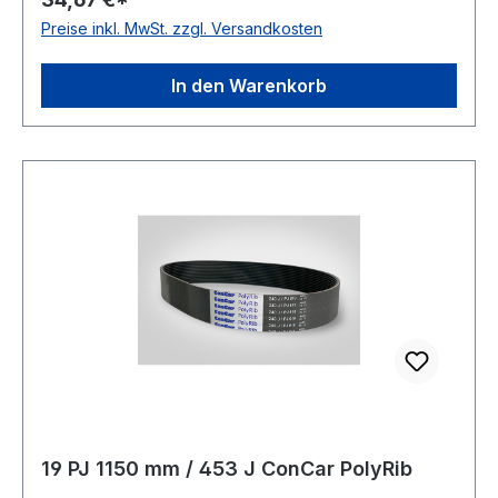
1813 Norm DIN 7867 Material Neoprene
Preise inkl. MwSt. zzgl. Versandkosten
Zugstrang Polyester Rippenabstand 2,34mm
Höhe 3,3mm
In den Warenkorb
19 PJ 1150 mm / 453 J ConCar PolyRib