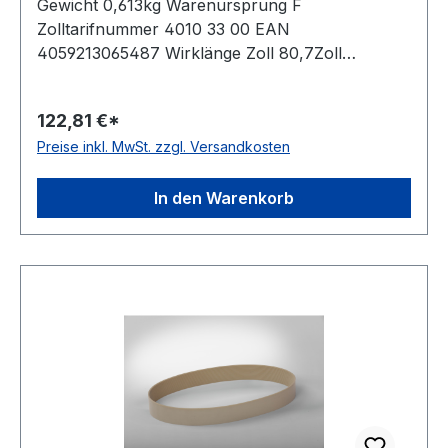
Gewicht 0,613kg Warenursprung F
Zolltarifnummer 4010 33 00 EAN
4059213065487 Wirklänge Zoll 80,7Zoll
Wirklänge mm 2050mm Rippenanzahl 13Stück
Hersteller ConCar antistatisch auf der Laufseite
122,81 €*
nach ISO 1813 Norm DIN 7867 Material
Preise inkl. MwSt. zzgl. Versandkosten
Neoprene Zugstrang Polyester Rippenabstand
3,56mm Höhe 4,9mm
In den Warenkorb