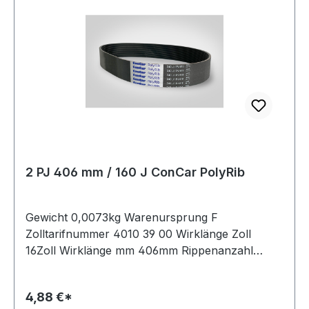
2 PJ 406 mm / 160 J ConCar PolyRib
Gewicht 0,0073kg Warenursprung F
Zolltarifnummer 4010 39 00 Wirklänge Zoll
16Zoll Wirklänge mm 406mm Rippenanzahl
2Stück Hersteller ConCar antistatisch auf der
Laufseite nach ISO 1813 Norm DIN 7867
4,88 €*
Material Neoprene Zugstrang Polyester