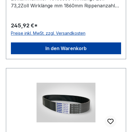
73,2Zoll Wirklänge mm 1860mm Rippenanzahl
28Stück Hersteller ConCar antistatisch auf der
Laufseite nach ISO 1813 Norm DIN 7867
245,92 €*
Material Neoprene Zugstrang Polyester
Preise inkl. MwSt. zzgl. Versandkosten
Rippenabstand 3,56mm Höhe 4,9mm
In den Warenkorb