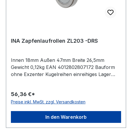
INA Zapfenlaufrollen ZL203 -DRS
Innen 18mm Außen 47mm Breite 26,5mm
Gewicht 0,12kg EAN 4012802807172 Bauform
ohne Exzenter Kugelreihen einreihiges Lager
Material Standard-Wälzlagerstahl Außenring
ballige Mantelfläche Dichtung einseitig
56,36 €*
schleifende Dichtung Temperaturbereich -20 bis
Preise inkl. MwSt. zzgl. Versandkosten
+120 °C
In den Warenkorb