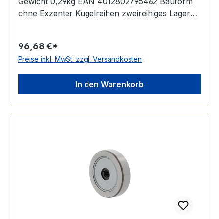
Gewicht 0,29kg EAN 4012802795462 Bauform
ohne Exzenter Kugelreihen zweireihiges Lager
Material Standard-Wälzlagerstahl Außenring
ballige Mantelfläche Temperaturbereich -20 bis
96,68 €*
+120 °C Dichtung beidseitig Lippendichtung
Preise inkl. MwSt. zzgl. Versandkosten
In den Warenkorb