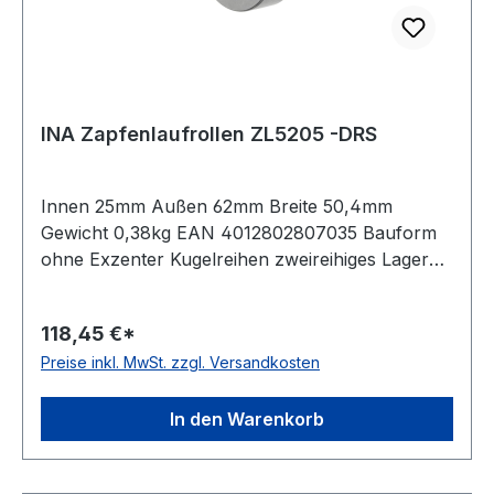
INA Zapfenlaufrollen ZL5205 -DRS
Innen 25mm Außen 62mm Breite 50,4mm
Gewicht 0,38kg EAN 4012802807035 Bauform
ohne Exzenter Kugelreihen zweireihiges Lager
Material Standard-Wälzlagerstahl Außenring
ballige Mantelfläche Dichtung einseitig
118,45 €*
schleifende Dichtung Temperaturbereich -20 bis
Preise inkl. MwSt. zzgl. Versandkosten
+120 °C
In den Warenkorb