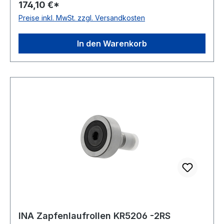
174,10 €*
schleifende Dichtung Temperaturbereich -20 bis
Preise inkl. MwSt. zzgl. Versandkosten
+120 °C
In den Warenkorb
INA Zapfenlaufrollen KR5206 -2RS