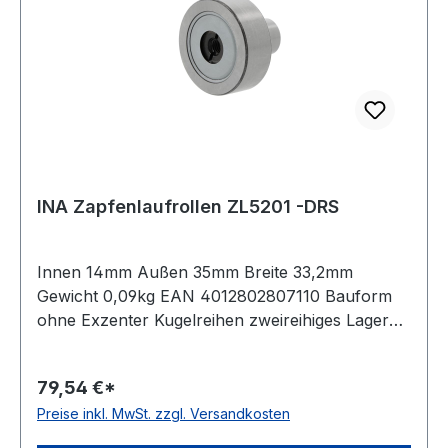
INA Zapfenlaufrollen ZL5201 -DRS
Innen 14mm Außen 35mm Breite 33,2mm
Gewicht 0,09kg EAN 4012802807110 Bauform
ohne Exzenter Kugelreihen zweireihiges Lager
Material Standard-Wälzlagerstahl Außenring
ballige Mantelfläche Dichtung einseitig
79,54 €*
schleifende Dichtung Temperaturbereich -20 bis
Preise inkl. MwSt. zzgl. Versandkosten
+120 °C