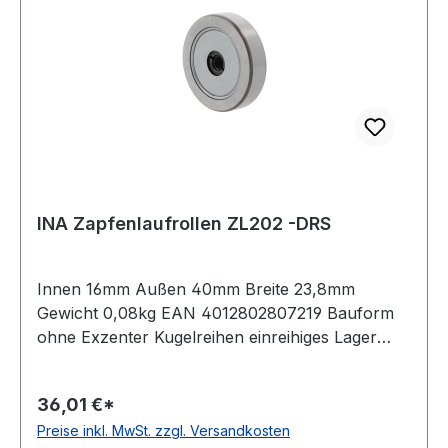
INA Zapfenlaufrollen ZL202 -DRS
Innen 16mm Außen 40mm Breite 23,8mm
Gewicht 0,08kg EAN 4012802807219 Bauform
ohne Exzenter Kugelreihen einreihiges Lager
Material Standard-Wälzlagerstahl Außenring
ballige Mantelfläche Dichtung einseitig
36,01 €*
schleifende Dichtung Temperaturbereich -20 bis
Preise inkl. MwSt. zzgl. Versandkosten
+120 °C