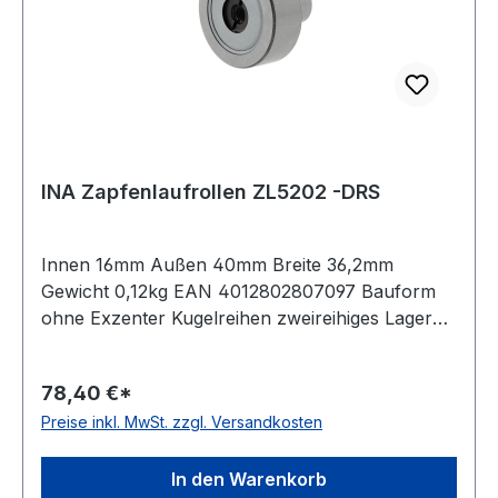
INA Zapfenlaufrollen ZL5202 -DRS
Innen 16mm Außen 40mm Breite 36,2mm
Gewicht 0,12kg EAN 4012802807097 Bauform
ohne Exzenter Kugelreihen zweireihiges Lager
Material Standard-Wälzlagerstahl Außenring
ballige Mantelfläche Dichtung einseitig
78,40 €*
schleifende Dichtung Temperaturbereich -20 bis
Preise inkl. MwSt. zzgl. Versandkosten
+120 °C
In den Warenkorb