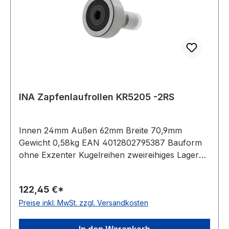
INA Zapfenlaufrollen KR5205 -2RS
Innen 24mm Außen 62mm Breite 70,9mm
Gewicht 0,58kg EAN 4012802795387 Bauform
ohne Exzenter Kugelreihen zweireihiges Lager
Material Standard-Wälzlagerstahl Außenring
ballige Mantelfläche Temperaturbereich -20 bis
122,45 €*
+120 °C Dichtung beidseitig Lippendichtung
Preise inkl. MwSt. zzgl. Versandkosten
In den Warenkorb