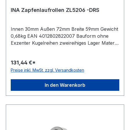
INA Zapfenlaufrollen ZL5206 -DRS
Innen 30mm Außen 72mm Breite 59mm Gewicht
0,68kg EAN 4012802822007 Bauform ohne
Exzenter Kugelreihen zweireihiges Lager Material
Standard-Wälzlagerstahl Außenring ballige
Mantelfläche Dichtung einseitig schleifende
131,44 €*
Dichtung Temperaturbereich -20 bis +120 °C
Preise inkl. MwSt. zzgl. Versandkosten
In den Warenkorb