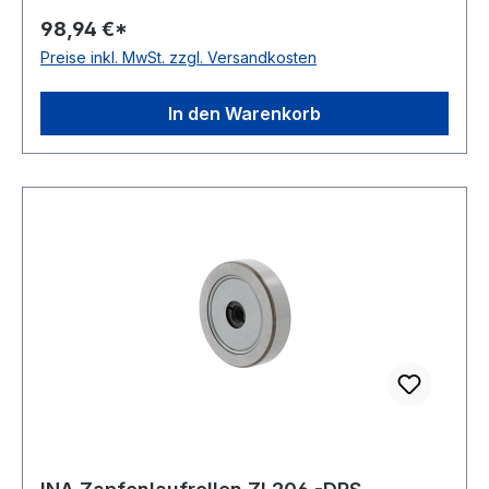
ballige Mantelfläche Dichtung einseitig
98,94 €*
schleifende Dichtung Temperaturbereich -20 bis
Preise inkl. MwSt. zzgl. Versandkosten
+120 °C
In den Warenkorb