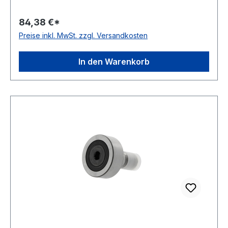
Mantelfläche Temperaturbereich -20 bis +120 °C
84,38 €*
Bauform ohne Exzenter Dichtung beidseitig
Preise inkl. MwSt. zzgl. Versandkosten
Lippendichtung
In den Warenkorb