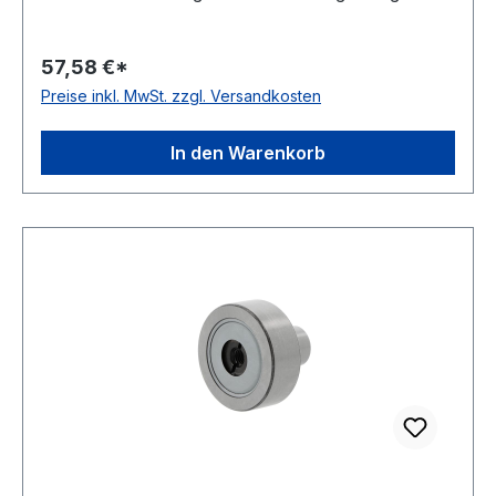
Material Standard-Wälzlagerstahl Außenring
ballige Mantelfläche Dichtung einseitig
57,58 €*
schleifende Dichtung Temperaturbereich -20 bis
Preise inkl. MwSt. zzgl. Versandkosten
+120 °C
In den Warenkorb