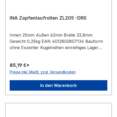
INA Zapfenlaufrollen ZL205 -DRS
Innen 25mm Außen 62mm Breite 33,8mm
Gewicht 0,25kg EAN 4012802807134 Bauform
ohne Exzenter Kugelreihen einreihiges Lager
Material Standard-Wälzlagerstahl Außenring
ballige Mantelfläche Dichtung einseitig
85,19 €*
schleifende Dichtung Temperaturbereich -20 bis
Preise inkl. MwSt. zzgl. Versandkosten
+120 °C
In den Warenkorb