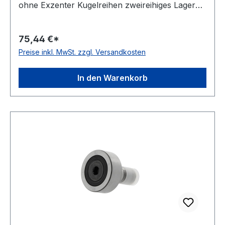
ohne Exzenter Kugelreihen zweireihiges Lager
Material Standard-Wälzlagerstahl Außenring
ballige Mantelfläche Dichtung einseitig
75,44 €*
schleifende Dichtung Temperaturbereich -20 bis
Preise inkl. MwSt. zzgl. Versandkosten
+120 °C
In den Warenkorb