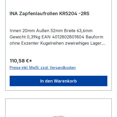
INA Zapfenlaufrollen KR5204 -2RS
Innen 20mm Außen 52mm Breite 63,6mm
Gewicht 0,39kg EAN 4012802801804 Bauform
ohne Exzenter Kugelreihen zweireihiges Lager
Material Standard-Wälzlagerstahl Außenring
ballige Mantelfläche Temperaturbereich -20 bis
110,58 €*
+120 °C Dichtung beidseitig Lippendichtung
Preise inkl. MwSt. zzgl. Versandkosten
In den Warenkorb