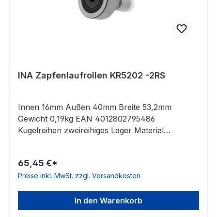
INA Zapfenlaufrollen KR5202 -2RS
Innen 16mm Außen 40mm Breite 53,2mm
Gewicht 0,19kg EAN 4012802795486
Kugelreihen zweireihiges Lager Material
Standard-Wälzlagerstahl Außenring ballige
Mantelfläche Temperaturbereich -20 bis +120 °C
65,45 €*
Bauform ohne Exzenter Dichtung beidseitig
Preise inkl. MwSt. zzgl. Versandkosten
Lippendichtung
In den Warenkorb