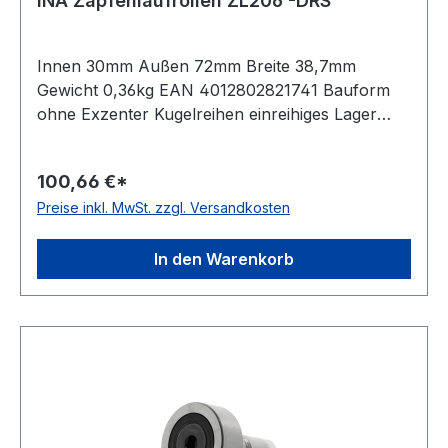
INA Zapfenlaufrollen ZL206 -DRS
Innen 30mm Außen 72mm Breite 38,7mm
Gewicht 0,36kg EAN 4012802821741 Bauform
ohne Exzenter Kugelreihen einreihiges Lager
Material Standard-Wälzlagerstahl Außenring
ballige Mantelfläche Dichtung einseitig
100,66 €*
schleifende Dichtung Temperaturbereich -20 bis
Preise inkl. MwSt. zzgl. Versandkosten
+120 °C
In den Warenkorb