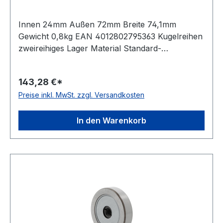
Innen 24mm Außen 72mm Breite 74,1mm
Gewicht 0,8kg EAN 4012802795363 Kugelreihen
zweireihiges Lager Material Standard-
Wälzlagerstahl Außenring ballige Mantelfläche
Temperaturbereich -20 bis +120 °C Bauform
143,28 €*
ohne Exzenter Dichtung beidseitig
Preise inkl. MwSt. zzgl. Versandkosten
Lippendichtung
In den Warenkorb