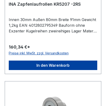
INA Zapfenlaufrollen KR5207 -2RS
Innen 30mm Außen 80mm Breite 91mm Gewicht
1,2kg EAN 4012802795349 Bauform ohne
Exzenter Kugelreihen zweireihiges Lager Material
Standard-Wälzlagerstahl Außenring ballige
Mantelfläche Temperaturbereich -20 bis +120 °C
160,34 €*
Dichtung beidseitig Lippendichtung
Preise inkl. MwSt. zzgl. Versandkosten
In den Warenkorb