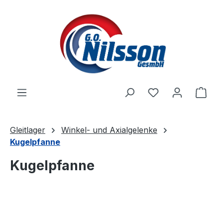
Zum Hauptinhalt springen
Ware
Gleitlager
Winkel- und Axialgelenke
Kugelpfanne
Kugelpfanne