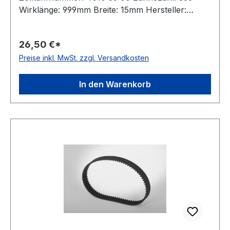
Wirklänge: 999mm Breite: 15mm Hersteller:
ConCar Teilung: 3mm Höhe: 1,9mm Material:
Neoprene Zugstrang: Glasfaser Norm: auf
26,50 €*
Anfrage antistatisch: ja Hinweis: Listenpreis =
Preise inkl. MwSt. zzgl. Versandkosten
Nettopreis
In den Warenkorb