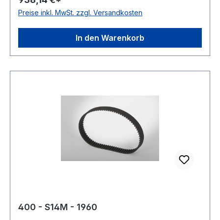
Norm: auf Anfrage antistatisch: ja
Preise inkl. MwSt. zzgl. Versandkosten
In den Warenkorb
400 - S14M - 1960