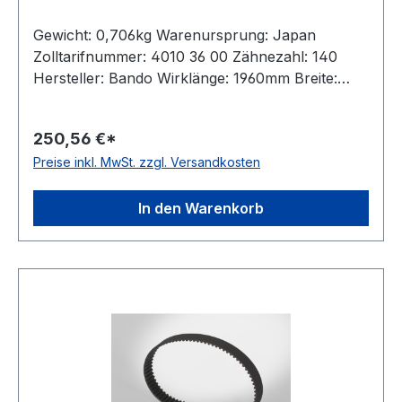
Gewicht: 0,706kg Warenursprung: Japan
Zolltarifnummer: 4010 36 00 Zähnezahl: 140
Hersteller: Bando Wirklänge: 1960mm Breite:
40mm Hersteller: ConCar Teilung: 14mm Höhe:
10,2mm Material: Neoprene Zugstrang: Glasfaser
250,56 €*
Norm: auf Anfrage antistatisch: ja
Preise inkl. MwSt. zzgl. Versandkosten
In den Warenkorb