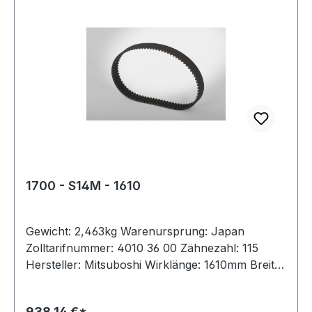
1700 - S14M - 1610
Gewicht: 2,463kg Warenursprung: Japan
Zolltarifnummer: 4010 36 00 Zähnezahl: 115
Hersteller: Mitsuboshi Wirklänge: 1610mm Breite:
170mm Hersteller: ConCar Teilung: 14mm Höhe:
10,2mm Material: Neoprene Zugstrang: Glasfaser
938,14 €*