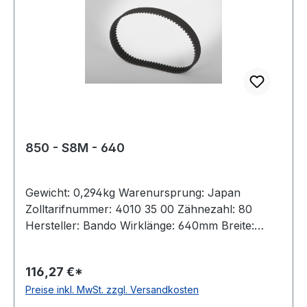
850 - S8M - 640
Gewicht: 0,294kg Warenursprung: Japan
Zolltarifnummer: 4010 35 00 Zähnezahl: 80
Hersteller: Bando Wirklänge: 640mm Breite:
85mm Hersteller: ConCar Teilung: 8mm Höhe:
5,3mm Material: Neoprene Zugstrang: Glasfaser
116,27 €*
Norm: auf Anfrage antistatisch: ja
Preise inkl. MwSt. zzgl. Versandkosten