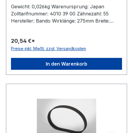
Gewicht: 0,026kg Warenursprung: Japan
Zolltarifnummer: 4010 39 00 Zähnezahl: 55
Hersteller: Bando Wirklänge: 275mm Breite:
25mm Hersteller: ConCar Teilung: 5mm Höhe:
3,4mm Material: Neoprene Zugstrang: Glasfaser
20,54 €*
Norm: auf Anfrage antistatisch: ja
Preise inkl. MwSt. zzgl. Versandkosten
In den Warenkorb