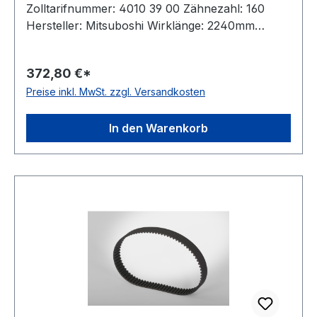
Zolltarifnummer: 4010 39 00 Zähnezahl: 160
Hersteller: Mitsuboshi Wirklänge: 2240mm
Breite: 55mm Hersteller: ConCar Teilung: 14mm
Höhe: 10,2mm Material: Neoprene Zugstrang:
372,80 €*
Glasfaser Norm: auf Anfrage antistatisch: ja
Preise inkl. MwSt. zzgl. Versandkosten
In den Warenkorb