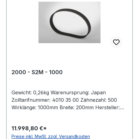
2000 - S2M - 1000
Gewicht: 0,26kg Warenursprung: Japan
Zolltarifnummer: 4010 35 00 Zähnezahl: 500
Wirklänge: 1000mm Breite: 200mm Hersteller:
Bando Teilung: 2mm Höhe: 1,36mm Material:
Neoprene Zugstrang: Glasfaser Norm: auf
11.998,80 €*
Anfrage antistatisch: ja Hinweis: Listenpreis =
Preise inkl. MwSt. zzgl. Versandkosten
Nettopreis