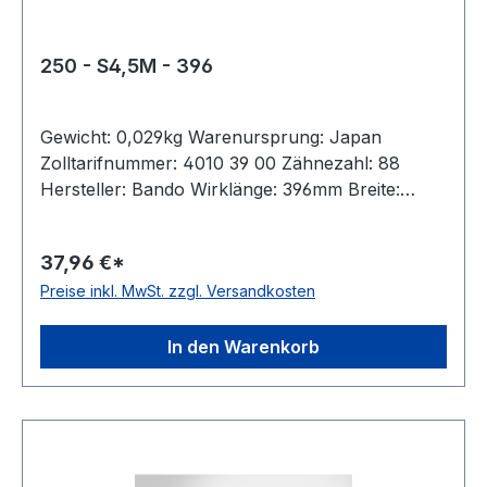
250 - S4,5M - 396
Gewicht: 0,029kg Warenursprung: Japan
Zolltarifnummer: 4010 39 00 Zähnezahl: 88
Hersteller: Bando Wirklänge: 396mm Breite:
25mm Hersteller: ConCar Teilung: 4,5mm Höhe:
2,7mm Material: Neoprene Zugstrang: Glasfaser
37,96 €*
Norm: auf Anfrage antistatisch: ja
Preise inkl. MwSt. zzgl. Versandkosten
In den Warenkorb