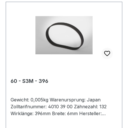
60 - S3M - 396
Gewicht: 0,005kg Warenursprung: Japan
Zolltarifnummer: 4010 39 00 Zähnezahl: 132
Wirklänge: 396mm Breite: 6mm Hersteller:
ConCar Teilung: 3mm Höhe: 1,9mm Material:
Neoprene Zugstrang: Glasfaser Norm: auf