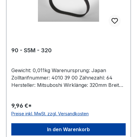
90 - S5M - 320
Gewicht: 0,011kg Warenursprung: Japan
Zolltarifnummer: 4010 39 00 Zähnezahl: 64
Hersteller: Mitsuboshi Wirklänge: 320mm Breite:
9mm Hersteller: ConCar Teilung: 5mm Höhe:
3,4mm Material: Neoprene Zugstrang: Glasfaser
9,96 €*
Norm: auf Anfrage antistatisch: ja
Preise inkl. MwSt. zzgl. Versandkosten
In den Warenkorb