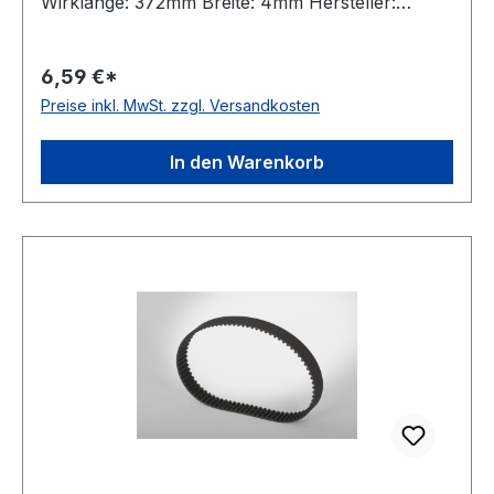
Wirklänge: 372mm Breite: 4mm Hersteller:
Bando Teilung: 2mm Höhe: 1,36mm Material:
Neoprene Zugstrang: Glasfaser Norm: auf
6,59 €*
Anfrage antistatisch: ja Hinweis: Listenpreis =
Preise inkl. MwSt. zzgl. Versandkosten
Nettopreis
In den Warenkorb