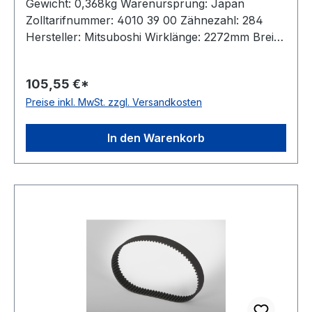
Gewicht: 0,368kg Warenursprung: Japan
Zolltarifnummer: 4010 39 00 Zähnezahl: 284
Hersteller: Mitsuboshi Wirklänge: 2272mm Breite:
30mm Hersteller: ConCar Teilung: 8mm Höhe:
5,3mm Material: Neoprene Zugstrang: Glasfaser
105,55 €*
Norm: auf Anfrage antistatisch: ja
Preise inkl. MwSt. zzgl. Versandkosten
In den Warenkorb