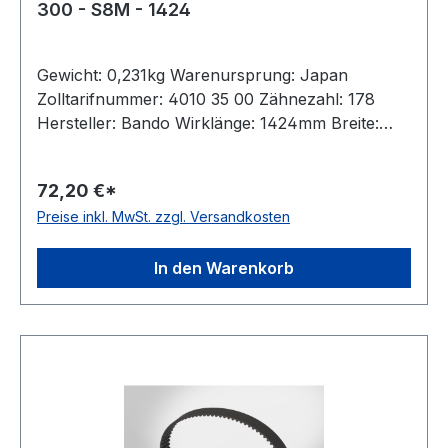
300 - S8M - 1424
Gewicht: 0,231kg Warenursprung: Japan
Zolltarifnummer: 4010 35 00 Zähnezahl: 178
Hersteller: Bando Wirklänge: 1424mm Breite:
30mm Hersteller: ConCar Teilung: 8mm Höhe:
5,3mm Material: Neoprene Zugstrang: Glasfaser
72,20 €*
Norm: auf Anfrage antistatisch: ja
Preise inkl. MwSt. zzgl. Versandkosten
In den Warenkorb