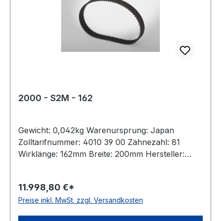
2000 - S2M - 162
Gewicht: 0,042kg Warenursprung: Japan
Zolltarifnummer: 4010 39 00 Zähnezahl: 81
Wirklänge: 162mm Breite: 200mm Hersteller:
Bando Teilung: 2mm Höhe: 1,36mm Material:
Neoprene Zugstrang: Glasfaser Norm: auf
11.998,80 €*
Anfrage antistatisch: ja Hinweis: Listenpreis =
Preise inkl. MwSt. zzgl. Versandkosten
Nettopreis