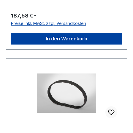
85mm Hersteller: ConCar Teilung: 8mm Höhe:
5,3mm Material: Neoprene Zugstrang: Glasfaser
187,58 €*
Norm: auf Anfrage antistatisch: ja
Preise inkl. MwSt. zzgl. Versandkosten
In den Warenkorb