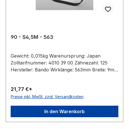
90 - S4,5M - 563
Gewicht: 0,015kg Warenursprung: Japan
Zolltarifnummer: 4010 39 00 Zähnezahl: 125
Hersteller: Bando Wirklänge: 563mm Breite: 9mm
Hersteller: ConCar Teilung: 4,5mm Höhe: 2,7mm
Material: Neoprene Zugstrang: Glasfaser Norm:
21,77 €*
auf Anfrage antistatisch: ja
Preise inkl. MwSt. zzgl. Versandkosten
In den Warenkorb