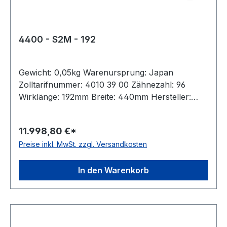
4400 - S2M - 192
Gewicht: 0,05kg Warenursprung: Japan
Zolltarifnummer: 4010 39 00 Zähnezahl: 96
Wirklänge: 192mm Breite: 440mm Hersteller:
Bando Teilung: 2mm Höhe: 1,36mm Material:
Neoprene Zugstrang: Glasfaser Norm: auf
11.998,80 €*
Anfrage antistatisch: ja Hinweis: Listenpreis =
Preise inkl. MwSt. zzgl. Versandkosten
Nettopreis
In den Warenkorb