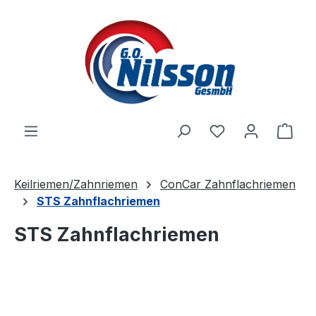
Zum Hauptinhalt springen
Ware
Keilriemen/Zahnriemen
ConCar Zahnflachriemen
STS Zahnflachriemen
STS Zahnflachriemen