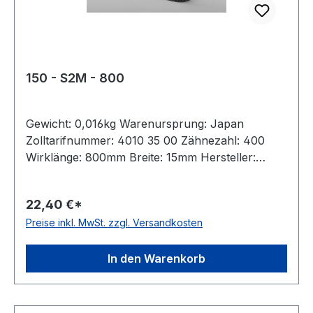
150 - S2M - 800
Gewicht: 0,016kg Warenursprung: Japan
Zolltarifnummer: 4010 35 00 Zähnezahl: 400
Wirklänge: 800mm Breite: 15mm Hersteller:
Bando Teilung: 2mm Höhe: 1,36mm Material:
Neoprene Zugstrang: Glasfaser Norm: auf
22,40 €*
Anfrage antistatisch: ja Hinweis: Listenpreis =
Preise inkl. MwSt. zzgl. Versandkosten
Nettopreis
In den Warenkorb