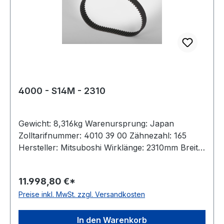
4000 - S14M - 2310
Gewicht: 8,316kg Warenursprung: Japan
Zolltarifnummer: 4010 39 00 Zähnezahl: 165
Hersteller: Mitsuboshi Wirklänge: 2310mm Breite:
400mm Hersteller: ConCar Teilung: 14mm Höhe:
10,2mm Material: Neoprene Zugstrang: Glasfaser
11.998,80 €*
Norm: auf Anfrage antistatisch: ja
Preise inkl. MwSt. zzgl. Versandkosten
In den Warenkorb