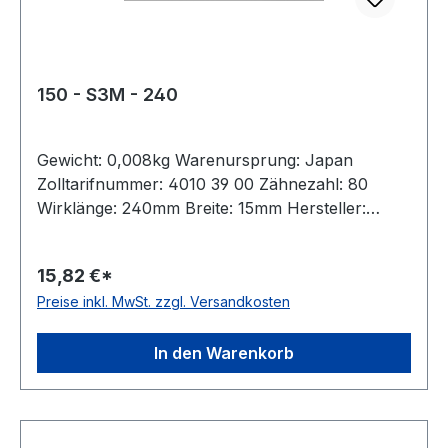
150 - S3M - 240
Gewicht: 0,008kg Warenursprung: Japan
Zolltarifnummer: 4010 39 00 Zähnezahl: 80
Wirklänge: 240mm Breite: 15mm Hersteller:
ConCar Teilung: 3mm Höhe: 1,9mm Material:
Neoprene Zugstrang: Glasfaser Norm: auf
15,82 €*
Anfrage antistatisch: ja Hinweis: Listenpreis =
Preise inkl. MwSt. zzgl. Versandkosten
Nettopreis
In den Warenkorb