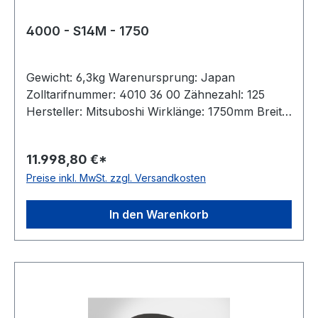
4000 - S14M - 1750
Gewicht: 6,3kg Warenursprung: Japan
Zolltarifnummer: 4010 36 00 Zähnezahl: 125
Hersteller: Mitsuboshi Wirklänge: 1750mm Breite:
400mm Hersteller: ConCar Teilung: 14mm Höhe:
10,2mm Material: Neoprene Zugstrang: Glasfaser
11.998,80 €*
Norm: auf Anfrage antistatisch: ja
Preise inkl. MwSt. zzgl. Versandkosten
In den Warenkorb