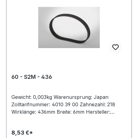
60 - S2M - 436
Gewicht: 0,003kg Warenursprung: Japan
Zolltarifnummer: 4010 39 00 Zähnezahl: 218
Wirklänge: 436mm Breite: 6mm Hersteller:
Bando Teilung: 2mm Höhe: 1,36mm Material:
Neoprene Zugstrang: Glasfaser Norm: auf
8,53 €*
Anfrage antistatisch: ja Hinweis: Listenpreis =