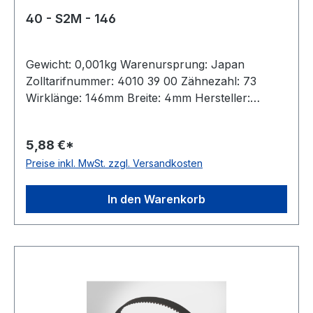
40 - S2M - 146
Gewicht: 0,001kg Warenursprung: Japan
Zolltarifnummer: 4010 39 00 Zähnezahl: 73
Wirklänge: 146mm Breite: 4mm Hersteller:
Bando Teilung: 2mm Höhe: 1,36mm Material:
Neoprene Zugstrang: Glasfaser Norm: auf
5,88 €*
Anfrage antistatisch: ja Hinweis: Listenpreis =
Preise inkl. MwSt. zzgl. Versandkosten
Nettopreis
In den Warenkorb