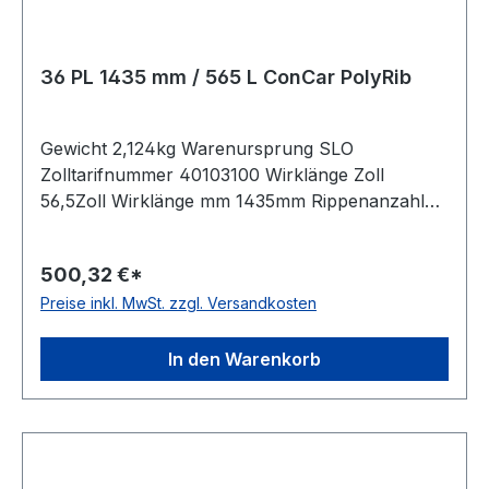
36 PL 1435 mm / 565 L ConCar PolyRib
Gewicht 2,124kg Warenursprung SLO
Zolltarifnummer 40103100 Wirklänge Zoll
56,5Zoll Wirklänge mm 1435mm Rippenanzahl
36Stück Hersteller ConCar antistatisch auf
Anfrage Norm DIN 7867 Material Neoprene
500,32 €*
Zugstrang Polyester Rippenabstand 4,7mm
Preise inkl. MwSt. zzgl. Versandkosten
Höhe 7,0mm
In den Warenkorb