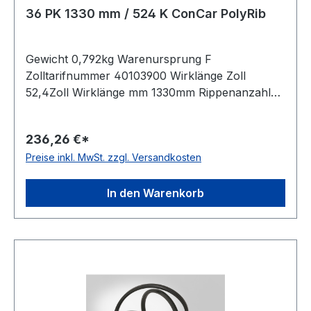
36 PK 1330 mm / 524 K ConCar PolyRib
Gewicht 0,792kg Warenursprung F
Zolltarifnummer 40103900 Wirklänge Zoll
52,4Zoll Wirklänge mm 1330mm Rippenanzahl
36Stück Hersteller ConCar antistatisch auf der
Laufseite nach ISO 1813 Norm DIN 7867
236,26 €*
Material Neoprene Zugstrang Polyester
Preise inkl. MwSt. zzgl. Versandkosten
Rippenabstand 3,56mm Höhe 4,9mm
In den Warenkorb