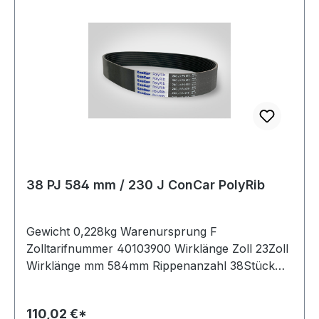
38 PJ 584 mm / 230 J ConCar PolyRib
Gewicht 0,228kg Warenursprung F
Zolltarifnummer 40103900 Wirklänge Zoll 23Zoll
Wirklänge mm 584mm Rippenanzahl 38Stück
Hersteller ConCar antistatisch auf der Laufseite
nach ISO 1813 Norm DIN 7867 Material
110,02 €*
Neoprene Zugstrang Polyester Rippenabstand