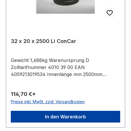
32 x 20 x 2500 Li ConCar
Gewicht 1,688kg Warenursprung D
Zolltarifnummer 4010 39 00 EAN
4059213019534 Innenlänge mm 2500mm
Innenlänge Zoll 98,5Zoll Wirklänge 2575mm
Außenlänge 2626mm Hersteller ConCar
114,70 €*
Ausführung ummantelt antistatisch ja Norm DIN
Preise inkl. MwSt. zzgl. Versandkosten
2215 Material Neoprene Zugstrang Polyester
Breite 32mm Höhe 20mm
In den Warenkorb