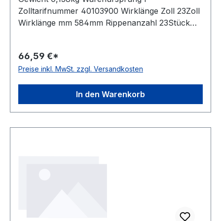
Zolltarifnummer 40103900 Wirklänge Zoll 23Zoll
Wirklänge mm 584mm Rippenanzahl 23Stück
Hersteller ConCar antistatisch auf der Laufseite
nach ISO 1813 Norm DIN 7867 Material
66,59 €*
Neoprene Zugstrang Polyester Rippenabstand
Preise inkl. MwSt. zzgl. Versandkosten
2,34mm Höhe 3,3mm
In den Warenkorb