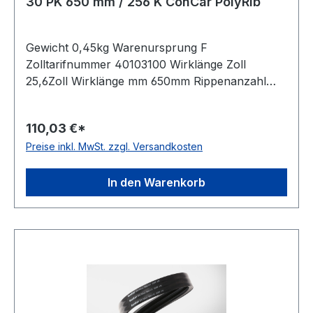
30 PK 650 mm / 256 K ConCar PolyRib
Gewicht 0,45kg Warenursprung F
Zolltarifnummer 40103100 Wirklänge Zoll
25,6Zoll Wirklänge mm 650mm Rippenanzahl
30Stück Hersteller ConCar antistatisch auf der
Laufseite nach ISO 1813 Norm DIN 7867
110,03 €*
Material Neoprene Zugstrang Polyester
Preise inkl. MwSt. zzgl. Versandkosten
Rippenabstand 3,56mm Höhe 4,9mm
In den Warenkorb