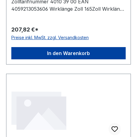
Zolltarifnummer 4010 39 00 EAN
4059213053606 Wirklänge Zoll 165Zoll Wirklänge
mm 4191mm Rippenanzahl 2Stück Hersteller
ConCar antistatisch auf Anfrage Norm DIN 7867
207,82 €*
Material Neoprene Zugstrang Polyester
Preise inkl. MwSt. zzgl. Versandkosten
Rippenabstand 9,4mm Höhe 12,0mm
In den Warenkorb