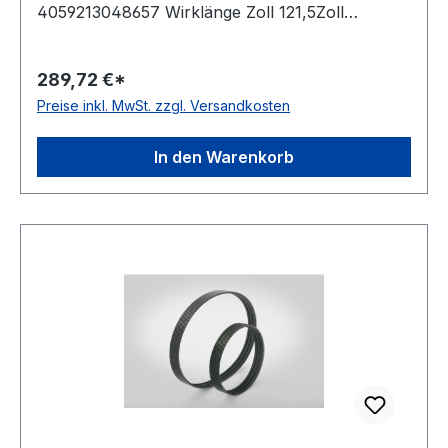
4059213048657 Wirklänge Zoll 121,5Zoll
Wirklänge mm 3086mm Rippenanzahl 11Stück
Hersteller ConCar antistatisch auf Anfrage Norm
289,72 €*
DIN 7867 Material Neoprene Zugstrang
Preise inkl. MwSt. zzgl. Versandkosten
Polyester Rippenabstand 4,7mm Höhe 7,0mm
In den Warenkorb