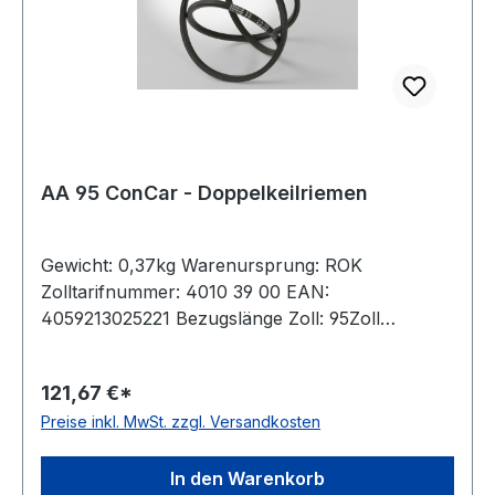
AA 95 ConCar - Doppelkeilriemen
Gewicht: 0,37kg Warenursprung: ROK
Zolltarifnummer: 4010 39 00 EAN:
4059213025221 Bezugslänge Zoll: 95Zoll
Bezugslänge mm: 2464mm Innenlänge mm:
2433mm Hersteller: ConCar Ausführung:
121,67 €*
ummantelt antistatisch: ja Norm: DIN 7722 Breite:
Preise inkl. MwSt. zzgl. Versandkosten
13mm Höhe: 10mm Material: Neoprene
Zugstrang: Polyester
In den Warenkorb