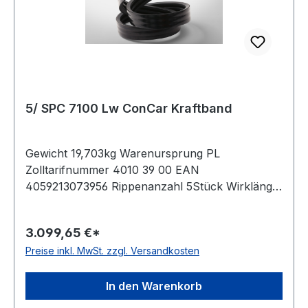
5/ SPC 7100 Lw ConCar Kraftband
Gewicht 19,703kg Warenursprung PL
Zolltarifnummer 4010 39 00 EAN
4059213073956 Rippenanzahl 5Stück Wirklänge
7100mm Zugstrang Polyester Hersteller ConCar
Ausführung ummantelt antistatisch ja Norm DIN
3.099,65 €*
7753 Material Neoprene Breite 22mm Höhe
Preise inkl. MwSt. zzgl. Versandkosten
22,6mm Rippenabstand 25,5mm
In den Warenkorb