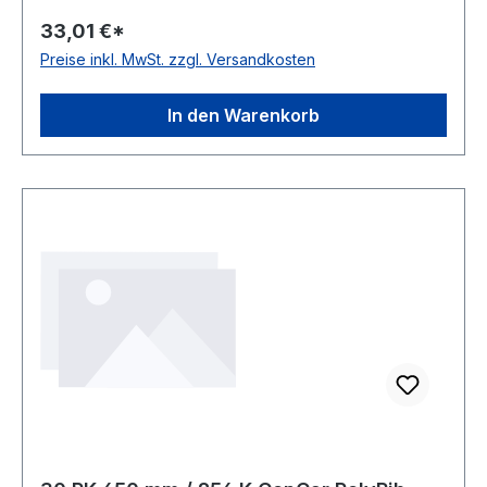
antistatisch auf der Laufseite nach ISO 1813
33,01 €*
Norm DIN 7867 Material Neoprene Zugstrang
Preise inkl. MwSt. zzgl. Versandkosten
Polyester Rippenabstand 2,34mm Höhe 3,3mm
In den Warenkorb