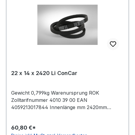
22 x 14 x 2420 Li ConCar
Gewicht 0,799kg Warenursprung ROK
Zolltarifnummer 4010 39 00 EAN
4059213017844 Innenlänge mm 2420mm
Innenlänge Zoll 95Zoll Wirklänge 2478mm
Außenlänge 2508mm Hersteller ConCar
60,80 €*
Ausführung ummantelt antistatisch ja Norm DIN