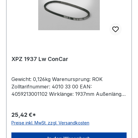
XPZ 1937 Lw ConCar
Gewicht: 0,126kg Warenursprung: ROK
Zolltarifnummer: 4010 33 00 EAN:
4059213001102 Wirklänge: 1937mm Außenlänge
mm: 1950mm Innenlänge: 1899mm Hersteller:
ConCar Ausführung: flankenoffen, formgezahnt
25,42 €*
antistatisch: ja Norm: DIN 7753 Material:
Preise inkl. MwSt. zzgl. Versandkosten
Neoprene Zugstrang: Polyester Breite: 9,7mm
Höhe: 8mm