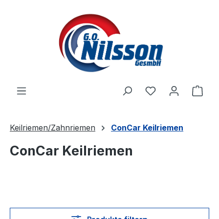
Zum Hauptinhalt springen
Ware
Keilriemen/Zahnriemen
ConCar Keilriemen
ConCar Keilriemen