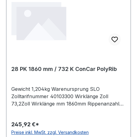
28 PK 1860 mm / 732 K ConCar PolyRib
Gewicht 1,204kg Warenursprung SLO
Zolltarifnummer 40103300 Wirklänge Zoll
73,2Zoll Wirklänge mm 1860mm Rippenanzahl
28Stück Hersteller ConCar antistatisch auf der
Laufseite nach ISO 1813 Norm DIN 7867
245,92 €*
Material Neoprene Zugstrang Polyester
Preise inkl. MwSt. zzgl. Versandkosten
Rippenabstand 3,56mm Höhe 4,9mm