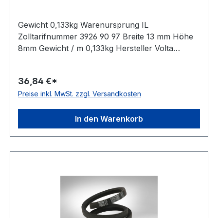
Gewicht 0,133kg Warenursprung IL
Zolltarifnummer 3926 90 97 Breite 13 mm Höhe
8mm Gewicht / m 0,133kg Hersteller Volta
Ausführung ungezahnt antistatisch nein Material
Polyurethan Farbe orange Rollenlänge 30,5m
36,84 €*
FDA-Zulassung ja Zugstrang nein Shorehärte
Preise inkl. MwSt. zzgl. Versandkosten
83° Shore A
In den Warenkorb