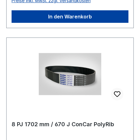
Preise inkl. MwSt. zzgl. Versandkosten
2215 Material Neoprene Zugstrang Polyester
Breite 22mm Höhe 14mm
In den Warenkorb
8 PJ 1702 mm / 670 J ConCar PolyRib