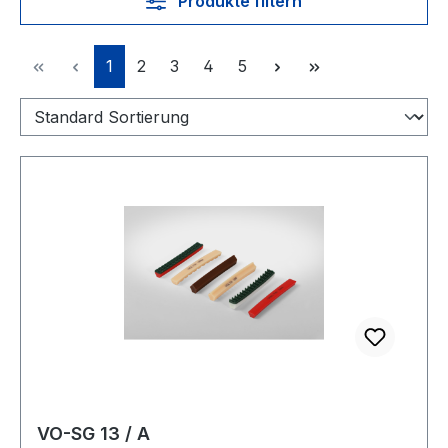
Produkte filtern
Seite
Seite
Seite
Seite
Seite
1
2
3
4
5
VO-SG 13 / A