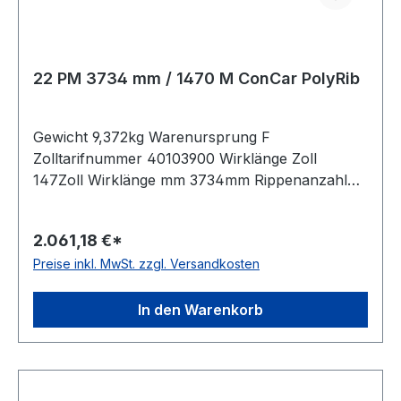
22 PM 3734 mm / 1470 M ConCar PolyRib
Gewicht 9,372kg Warenursprung F
Zolltarifnummer 40103900 Wirklänge Zoll
147Zoll Wirklänge mm 3734mm Rippenanzahl
22Stück Hersteller ConCar antistatisch auf
Anfrage Norm DIN 7867 Material Neoprene
2.061,18 €*
Zugstrang Polyester Rippenabstand 9,4mm
Preise inkl. MwSt. zzgl. Versandkosten
Höhe 12,0mm
In den Warenkorb