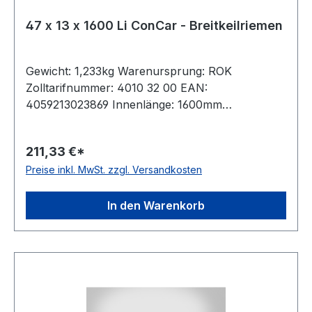
47 x 13 x 1600 Li ConCar - Breitkeilriemen
Gewicht: 1,233kg Warenursprung: ROK
Zolltarifnummer: 4010 32 00 EAN:
4059213023869 Innenlänge: 1600mm
Außenlänge: 1682mm Hersteller: ConCar
Ausführung: flankenoffen, formgezahnt
211,33 €*
antistatisch: ja Norm: DIN 7719 / ISO 1604 Breite:
Preise inkl. MwSt. zzgl. Versandkosten
47mm Höhe: 13mm Winkel: 28° Material:
Neoprene Zugstrang: Polyester
In den Warenkorb