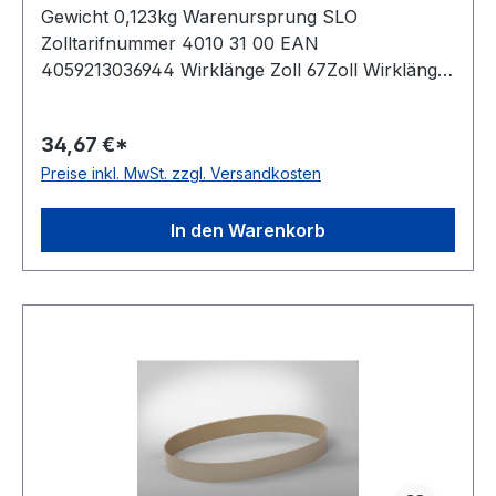
Gewicht 0,123kg Warenursprung SLO
Zolltarifnummer 4010 31 00 EAN
4059213036944 Wirklänge Zoll 67Zoll Wirklänge
mm 1702mm Rippenanzahl 8Stück Hersteller
ConCar antistatisch auf der Laufseite nach ISO
34,67 €*
1813 Norm DIN 7867 Material Neoprene
Preise inkl. MwSt. zzgl. Versandkosten
Zugstrang Polyester Rippenabstand 2,34mm
Höhe 3,3mm
In den Warenkorb