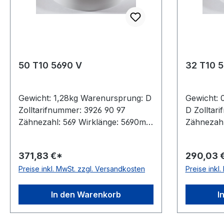
50 T10 5690 V
32 T10 
Gewicht: 1,28kg Warenursprung: D
Gewicht: 
Zolltarifnummer: 3926 90 97
D Zolltar
Zähnezahl: 569 Wirklänge: 5690mm
Zähnezahl
Breite: 50mm Hersteller: ConCar
5560mm Br
Teilung: 10mm Höhe: 4,5mm
ConCar Te
371,83 €*
290,03 
Material: Polyurethan Zugstrang:
4,5mm Mat
Preise inkl. MwSt. zzgl. Versandkosten
Preise inkl
Stahl Norm: DIN 7721 antistatisch:
Zugstrang
nein
antistatisc
In den Warenkorb
I