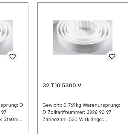
32 T10 5300 V
rsprung: D
Gewicht: 0,769kg Warenursprung:
 97
D Zolltarifnummer: 3926 90 97
e: 5160mm
Zähnezahl: 530 Wirklänge:
 ConCar
5300mm Breite: 32mm Hersteller:
5mm
ConCar Teilung: 10mm Höhe: