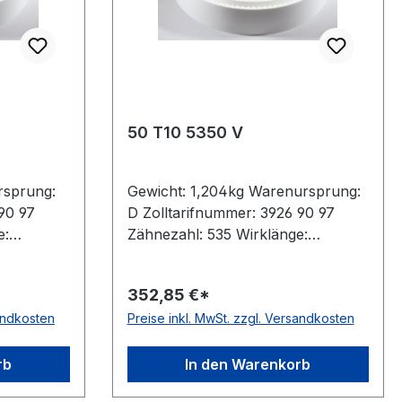
50 T10 5350 V
rsprung:
Gewicht: 1,204kg Warenursprung:
90 97
D Zolltarifnummer: 3926 90 97
e:
Zähnezahl: 535 Wirklänge:
steller:
5350mm Breite: 50mm Hersteller:
öhe:
ConCar Teilung: 10mm Höhe:
352,85 €*
than
4,5mm Material: Polyurethan
sandkosten
Preise inkl. MwSt. zzgl. Versandkosten
DIN 7721
Zugstrang: Stahl Norm: DIN 7721
antistatisch: nein
rb
In den Warenkorb