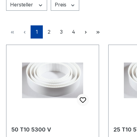
Hersteller
Preis
Seite
Seite
Seite
Seite
1
2
3
4
50 T10 5300 V
25 T10 5