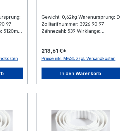
ursprung:
Gewicht: 0,62kg Warenursprung: D
90 97
Zolltarifnummer: 3926 90 97
e: 5120mm
Zähnezahl: 539 Wirklänge:
 ConCar
5390mm Breite: 25mm Hersteller:
5mm
ConCar Teilung: 10mm Höhe:
213,61 €*
gstrang:
4,5mm Material: Polyurethan
sandkosten
Preise inkl. MwSt. zzgl. Versandkosten
statisch:
Zugstrang: Stahl Norm: DIN 7721
antistatisch: nein
rb
In den Warenkorb