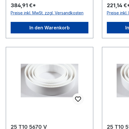
384,91 €*
221,14 €
Material: Polyurethan Zugstrang:
4,5mm Mat
Preise inkl. MwSt. zzgl. Versandkosten
Preise inkl
Stahl Norm: DIN 7721 antistatisch:
Zugstrang
nein
antistatisc
In den Warenkorb
I
25 T10 5670 V
25 T10 5