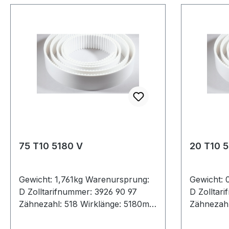
75 T10 5180 V
20 T10 
Gewicht: 1,761kg Warenursprung:
Gewicht: 
D Zolltarifnummer: 3926 90 97
D Zolltar
Zähnezahl: 518 Wirklänge: 5180mm
Zähnezahl
Breite: 75mm Hersteller: ConCar
5680mm Br
Teilung: 10mm Höhe: 4,5mm
ConCar Te