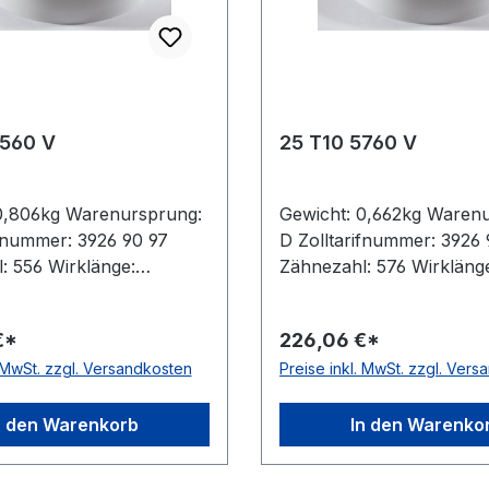
5560 V
25 T10 5760 V
0,806kg Warenursprung:
Gewicht: 0,662kg Waren
ifnummer: 3926 90 97
D Zolltarifnummer: 3926 
: 556 Wirklänge:
Zähnezahl: 576 Wirkläng
eite: 32mm Hersteller:
5760mm Breite: 25mm Her
ilung: 10mm Höhe:
ConCar Teilung: 10mm H
€*
226,06 €*
erial: Polyurethan
4,5mm Material: Polyure
. MwSt. zzgl. Versandkosten
Preise inkl. MwSt. zzgl. Ver
: Stahl Norm: DIN 7721
Zugstrang: Stahl Norm: 
h: nein
antistatisch: nein
n den Warenkorb
In den Warenko