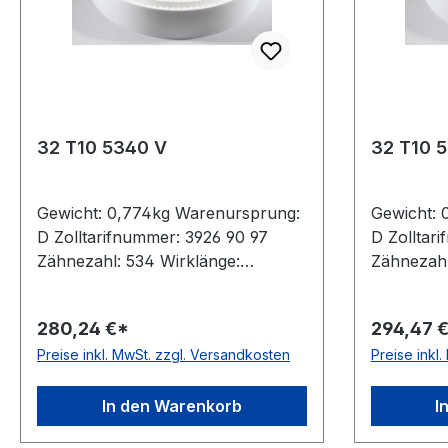
32 T10 5340 V
32 T10 
Gewicht: 0,774kg Warenursprung:
Gewicht: 
D Zolltarifnummer: 3926 90 97
D Zolltar
Zähnezahl: 534 Wirklänge:
Zähnezahl
5340mm Breite: 32mm Hersteller:
5660mm Br
ConCar Teilung: 10mm Höhe:
ConCar Te
280,24 €*
294,47 
4,5mm Material: Polyurethan
4,5mm Mat
Preise inkl. MwSt. zzgl. Versandkosten
Preise inkl
Zugstrang: Stahl Norm: DIN 7721
Zugstrang
antistatisch: nein
antistatisc
In den Warenkorb
I