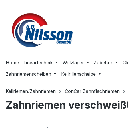
m Hauptinhalt springen
Zur Suche springen
Zur Hauptnavigation springen
Home
Lineartechnik
Wälzlager
Zubehör
Gl
Zahnriemenscheiben
Keilrillenscheibe
Keilriemen/Zahnriemen
ConCar Zahnflachriemen
Zahnriemen verschweißt 