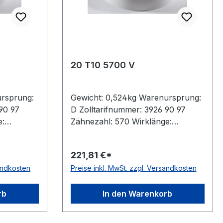
20 T10 5700 V
ursprung:
Gewicht: 0,524kg Warenursprung:
90 97
D Zolltarifnummer: 3926 90 97
e:
Zähnezahl: 570 Wirklänge:
steller:
5700mm Breite: 20mm Hersteller:
öhe:
ConCar Teilung: 10mm Höhe:
221,81 €*
than
4,5mm Material: Polyurethan
sandkosten
Preise inkl. MwSt. zzgl. Versandkosten
DIN 7721
Zugstrang: Stahl Norm: DIN 7721
antistatisch: nein
rb
In den Warenkorb