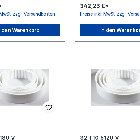
*
342,23 €*
erial: Polyurethan
Material: Polyurethan Zu
. MwSt. zzgl. Versandkosten
Preise inkl. MwSt. zzgl. Ver
: Stahl Norm: DIN 7721
Stahl Norm: DIN 7721 anti
h: nein
nein
n den Warenkorb
In den Warenko
180 V
32 T10 5120 V