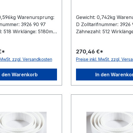
0,596kg Warenursprung:
Gewicht: 0,742kg Waren
ifnummer: 3926 90 97
D Zolltarifnummer: 3926 
: 518 Wirklänge: 5180mm
Zähnezahl: 512 Wirkläng
5mm Hersteller: ConCar
Breite: 32mm Hersteller:
 10mm Höhe: 4,5mm
Teilung: 10mm Höhe: 4,
€*
270,46 €*
 Polyurethan Zugstrang:
Material: Polyurethan Zu
. MwSt. zzgl. Versandkosten
Preise inkl. MwSt. zzgl. Ver
: DIN 7721 antistatisch:
Stahl Norm: DIN 7721 anti
nein
n den Warenkorb
In den Warenko