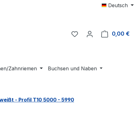
Deutsch
0,00 €
Ware
emen/Zahnriemen
Buchsen und Naben
eißt - Profil T10 5000 - 5990