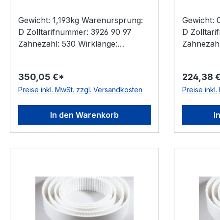
Gewicht: 1,193kg Warenursprung:
Gewicht: 
D Zolltarifnummer: 3926 90 97
D Zolltar
Zähnezahl: 530 Wirklänge:
Zähnezahl
5300mm Breite: 50mm Hersteller:
Breite: 2
ConCar Teilung: 10mm Höhe:
Teilung:
350,05 €*
224,38 
4,5mm Material: Polyurethan
Material:
Preise inkl. MwSt. zzgl. Versandkosten
Preise inkl
Zugstrang: Stahl Norm: DIN 7721
Stahl Norm
antistatisch: nein
nein
In den Warenkorb
I