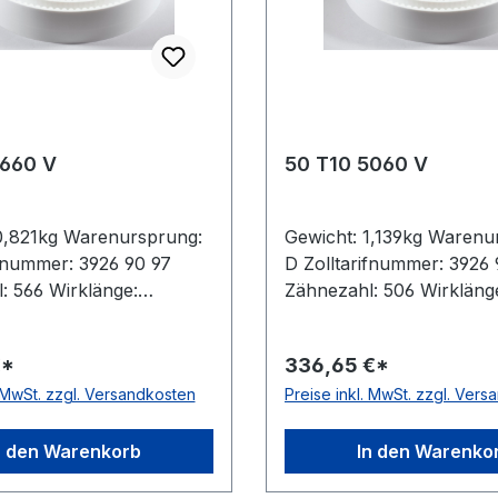
5660 V
50 T10 5060 V
0,821kg Warenursprung:
Gewicht: 1,139kg Warenu
ifnummer: 3926 90 97
D Zolltarifnummer: 3926 
: 566 Wirklänge:
Zähnezahl: 506 Wirkläng
eite: 32mm Hersteller:
5060mm Breite: 50mm Her
ilung: 10mm Höhe:
ConCar Teilung: 10mm H
€*
336,65 €*
erial: Polyurethan
4,5mm Material: Polyure
. MwSt. zzgl. Versandkosten
Preise inkl. MwSt. zzgl. Ver
: Stahl Norm: DIN 7721
Zugstrang: Stahl Norm: 
h: nein
antistatisch: nein
n den Warenkorb
In den Warenko