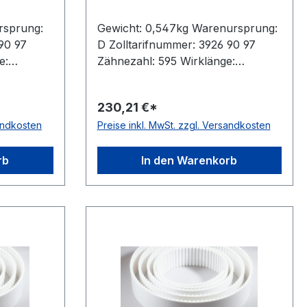
rsprung:
Gewicht: 0,547kg Warenursprung:
90 97
D Zolltarifnummer: 3926 90 97
e:
Zähnezahl: 595 Wirklänge:
steller:
5950mm Breite: 20mm Hersteller:
öhe:
ConCar Teilung: 10mm Höhe:
230,21 €*
than
4,5mm Material: Polyurethan
sandkosten
Preise inkl. MwSt. zzgl. Versandkosten
DIN 7721
Zugstrang: Stahl Norm: DIN 7721
antistatisch: nein
rb
In den Warenkorb