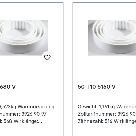
5680 V
50 T10 5160 V
0,523kg Warenursprung:
Gewicht: 1,161kg Warenu
ifnummer: 3926 90 97
Zolltarifnummer: 3926 90
: 568 Wirklänge:
Zähnezahl: 516 Wirkläng
eite: 20mm Hersteller:
Breite: 50mm Hersteller:
ilung: 10mm Höhe:
Teilung: 10mm Höhe: 4,