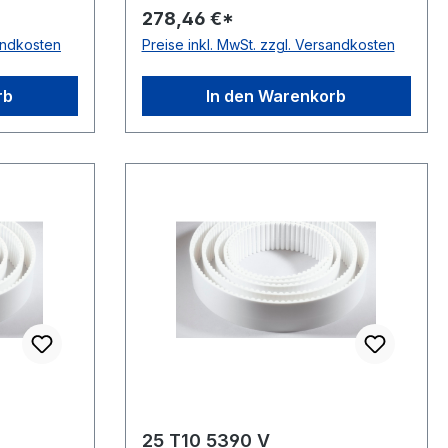
278,46 €*
gstrang:
4,5mm Material: Polyurethan
sandkosten
Preise inkl. MwSt. zzgl. Versandkosten
statisch:
Zugstrang: Stahl Norm: DIN 7721
antistatisch: nein
rb
In den Warenkorb
25 T10 5390 V