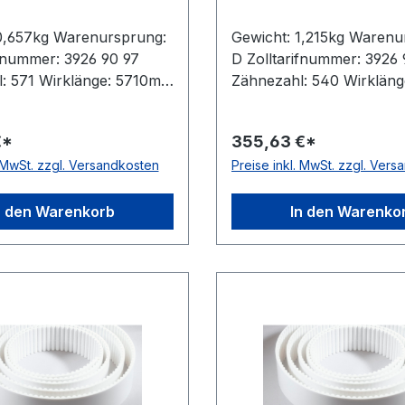
0,657kg Warenursprung:
Gewicht: 1,215kg Warenu
ifnummer: 3926 90 97
D Zolltarifnummer: 3926 
: 571 Wirklänge: 5710mm
Zähnezahl: 540 Wirkläng
5mm Hersteller: ConCar
5400mm Breite: 50mm Her
 10mm Höhe: 4,5mm
ConCar Teilung: 10mm H
€*
355,63 €*
 Polyurethan Zugstrang:
4,5mm Material: Polyure
. MwSt. zzgl. Versandkosten
Preise inkl. MwSt. zzgl. Ver
: DIN 7721 antistatisch:
Zugstrang: Stahl Norm: 
antistatisch: nein
n den Warenkorb
In den Warenko