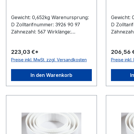
Gewicht: 0,652kg Warenursprung:
Gewicht: 
D Zolltarifnummer: 3926 90 97
D Zolltar
Zähnezahl: 567 Wirklänge:
Zähnezahl
5670mm Breite: 25mm Hersteller:
Breite: 2
ConCar Teilung: 10mm Höhe:
Teilung:
223,03 €*
206,56 
4,5mm Material: Polyurethan
Material:
Preise inkl. MwSt. zzgl. Versandkosten
Preise inkl
Zugstrang: Stahl Norm: DIN 7721
Stahl Norm
antistatisch: nein
nein
In den Warenkorb
I