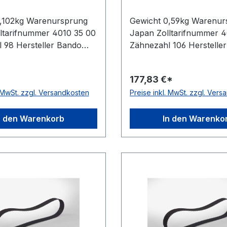
0,102kg Warenursprung
Gewicht 0,59kg Warenur
ltarifnummer 4010 35 00
Japan Zolltarifnummer 4
 98 Hersteller Bando
Zähnezahl 106 Herstelle
 Zoll 49Zoll Wirklänge
Wirklänge Zoll 53Zoll Wi
6mm Breite mm
mm 1346,2mm Breite m
177,83 €*
Hersteller Bando
101,600mm Hersteller B
. MwSt. zzgl. Versandkosten
Preise inkl. MwSt. zzgl. Ver
12,7mm Höhe 4,3mm
Teilung 12,7mm Höhe 4
Neoprene Zugstrang
Material Neoprene Zugst
 Norm DIN 5296
Glasfaser Norm DIN 529
n den Warenkorb
In den Warenko
h ja
antistatisch ja