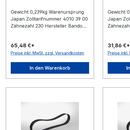
Gewicht 0,239kg Warenursprung
Gewicht 
Japan Zolltarifnummer 4010 39 00
Japan Zol
Zähnezahl 230 Hersteller Bando
Zähnezahl
Wirklänge Zoll 115Zoll Wirklänge
Wirklänge
mm 2921mm Breite mm 19,050mm
mm 1244,
65,48 €*
31,86 €*
Hersteller Bando Teilung 12,7mm
19,050mm 
Preise inkl. MwSt. zzgl. Versandkosten
Preise inkl
Höhe 4,3mm Material Neoprene
Teilung 
Zugstrang Glasfaser Norm DIN
Material 
5296 antistatisch ja
Glasfaser
In den Warenkorb
I
antistatisc