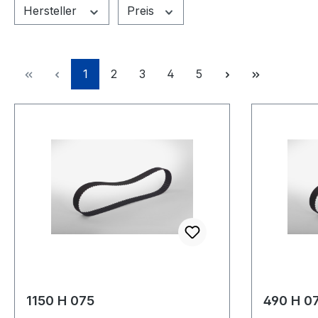
Hersteller
Preis
Seite
Seite
Seite
Seite
Seite
1
2
3
4
5
1150 H 075
490 H 0