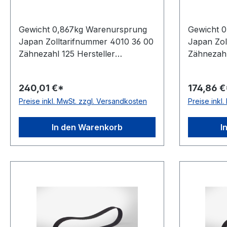
Gewicht 0,867kg Warenursprung
Gewicht 
Japan Zolltarifnummer 4010 36 00
Japan Zol
Zähnezahl 125 Hersteller
Zähnezahl
Mitsuboshi Wirklänge Zoll 62,5Zoll
Wirklänge
Wirklänge mm 1587,5mm Breite
mm 1955,
240,01 €*
174,86 €
mm 127,000mm Hersteller
76,200mm 
Preise inkl. MwSt. zzgl. Versandkosten
Preise inkl
Mitsuboshi Teilung 12,7mm Höhe
Teilung 
4,3mm Material Neoprene
Material 
Zugstrang Glasfaser Norm DIN
Glasfaser
In den Warenkorb
I
5296 antistatisch ja
antistatisc