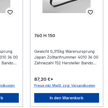
760 H 150
sprung
Gewicht 0,315kg Warenursprung
010 36 00
Japan Zolltarifnummer 4010 36 00
r Bando
Zähnezahl 152 Hersteller Bando
rklänge
Wirklänge Zoll 76Zoll Wirklänge
50,800mm
mm 1930,4mm Breite mm
87,20 €*
g 12,7mm
38,100mm Hersteller Bando
sandkosten
Preise inkl. MwSt. zzgl. Versandkosten
eoprene
Teilung 12,7mm Höhe 4,3mm
rm DIN
Material Neoprene Zugstrang
Glasfaser Norm DIN 5296
rb
In den Warenkorb
antistatisch ja