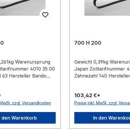
00
700 H 200
0,261kg Warenursprung
Gewicht 0,39kg Warenur
ltarifnummer 4010 35 00
Japan Zolltarifnummer 4
 63 Hersteller Bando
Zähnezahl 140 Herstelle
Zoll 31,5Zoll Wirklänge
Wirklänge Zoll 70Zoll Wi
mm Breite mm 76,200mm
mm 1778mm Breite mm 
*
103,42 €*
r Bando Teilung 12,7mm
Hersteller Bando Teilun
. MwSt. zzgl. Versandkosten
Preise inkl. MwSt. zzgl. Ver
mm Material Neoprene
Höhe 4,3mm Material N
 Glasfaser Norm DIN
Zugstrang Glasfaser No
tatisch ja
5296 antistatisch ja
n den Warenkorb
In den Warenko