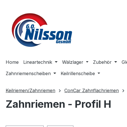
m Hauptinhalt springen
Zur Suche springen
Zur Hauptnavigation springen
Home
Lineartechnik
Wälzlager
Zubehör
Gl
Zahnriemenscheiben
Keilrillenscheibe
Keilriemen/Zahnriemen
ConCar Zahnflachriemen
Zahnriemen - Profil H