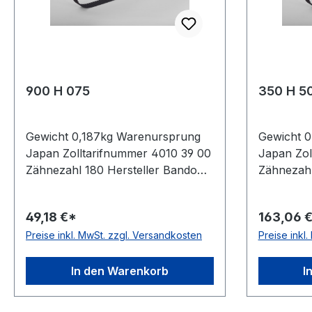
900 H 075
350 H 5
Gewicht 0,187kg Warenursprung
Gewicht 
Japan Zolltarifnummer 4010 39 00
Japan Zol
Zähnezahl 180 Hersteller Bando
Zähnezahl
Wirklänge Zoll 90Zoll Wirklänge
Wirklänge
mm 2286mm Breite mm 19,050mm
mm 889mm
49,18 €*
163,06 
Hersteller Bando Teilung 12,7mm
Herstelle
Preise inkl. MwSt. zzgl. Versandkosten
Preise inkl
Höhe 4,3mm Material Neoprene
Höhe 4,3
Zugstrang Glasfaser Norm DIN
Zugstrang
5296 antistatisch ja
5296 antis
In den Warenkorb
I