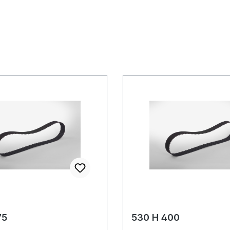
75
530 H 400