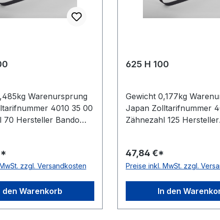
00
625 H 100
0,485kg Warenursprung
Gewicht 0,177kg Warenu
ltarifnummer 4010 35 00
Japan Zolltarifnummer 4
 70 Hersteller Bando
Zähnezahl 125 Hersteller
 Zoll 35Zoll Wirklänge
Mitsuboshi Wirklänge Zoll
 Breite mm 127,000mm
Wirklänge mm 1587,5mm 
€*
47,84 €*
r Bando Teilung 12,7mm
mm 25,400mm Herstelle
. MwSt. zzgl. Versandkosten
Preise inkl. MwSt. zzgl. Ver
mm Material Neoprene
Mitsuboshi Teilung 12,
 Glasfaser Norm DIN
4,3mm Material Neopren
tatisch ja
Zugstrang Glasfaser No
n den Warenkorb
In den Warenko
5296 antistatisch ja