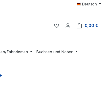
Deutsch
0,00 €
Ware
emen/Zahnriemen
Buchsen und Naben
 H