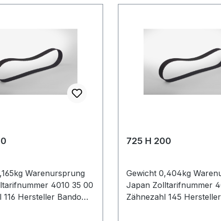
00
725 H 200
,165kg Warenursprung
Gewicht 0,404kg Waren
ltarifnummer 4010 35 00
Japan Zolltarifnummer 4
 116 Hersteller Bando
Zähnezahl 145 Herstelle
 Zoll 58Zoll Wirklänge
Wirklänge Zoll 72,5Zoll 
2mm Breite mm
mm 1841,5mm Breite mm