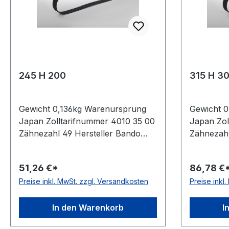
245 H 200
315 H 3
Gewicht 0,136kg Warenursprung
Gewicht 
Japan Zolltarifnummer 4010 35 00
Japan Zol
Zähnezahl 49 Hersteller Bando
Zähnezahl
Wirklänge Zoll 24,5Zoll Wirklänge
Wirklänge 
mm 622,3mm Breite mm
mm 800,1
51,26 €*
86,78 €
50,800mm Hersteller Bando
Herstelle
Preise inkl. MwSt. zzgl. Versandkosten
Preise inkl
Teilung 12,7mm Höhe 4,3mm
Höhe 4,3
Material Neoprene Zugstrang
Zugstrang
Glasfaser Norm DIN 5296
5296 antis
In den Warenkorb
I
antistatisch ja