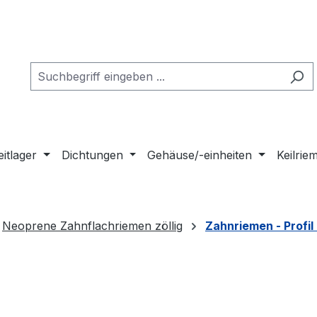
eitlager
Dichtungen
Gehäuse/-einheiten
Keilri
Neoprene Zahnflachriemen zöllig
Zahnriemen - Profil