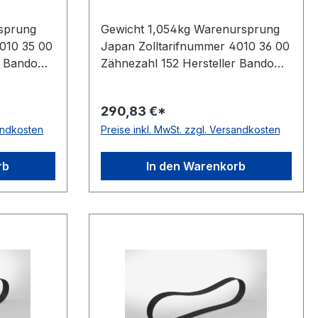
sprung
Gewicht 1,054kg Warenursprung
010 35 00
Japan Zolltarifnummer 4010 36 00
r Bando
Zähnezahl 152 Hersteller Bando
rklänge
Wirklänge Zoll 76Zoll Wirklänge
m
mm 1930,4mm Breite mm
290,83 €*
ando
127,000mm Hersteller Bando
sandkosten
Preise inkl. MwSt. zzgl. Versandkosten
,3mm
Teilung 12,7mm Höhe 4,3mm
rang
Material Neoprene Zugstrang
6
Glasfaser Norm DIN 5296
rb
In den Warenkorb
antistatisch ja