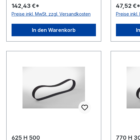
142,43 €*
47,52 €
Hersteller Bando Teilung 12,7mm
25,400mm
Preise inkl. MwSt. zzgl. Versandkosten
Preise inkl
Höhe 4,3mm Material Neoprene
Teilung 
Zugstrang Glasfaser Norm DIN
Material 
5296 antistatisch ja
Glasfaser
In den Warenkorb
I
antistatisc
625 H 500
770 H 3