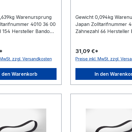
0,639kg Warenursprung
Gewicht 0,094kg Waren
ltarifnummer 4010 36 00
Japan Zolltarifnummer 4
 154 Hersteller Bando
Zähnezahl 66 Hersteller
 Zoll 77Zoll Wirklänge
Wirklänge Zoll 33Zoll Wi
8mm Breite mm
mm 838,2mm Breite mm
*
31,09 €*
Hersteller Bando
25,400mm Hersteller Ba
. MwSt. zzgl. Versandkosten
Preise inkl. MwSt. zzgl. Ver
12,7mm Höhe 4,3mm
Teilung 12,7mm Höhe 4
Neoprene Zugstrang
Material Neoprene Zugst
 Norm DIN 5296
Glasfaser Norm DIN 529
n den Warenkorb
In den Warenko
h ja
antistatisch ja