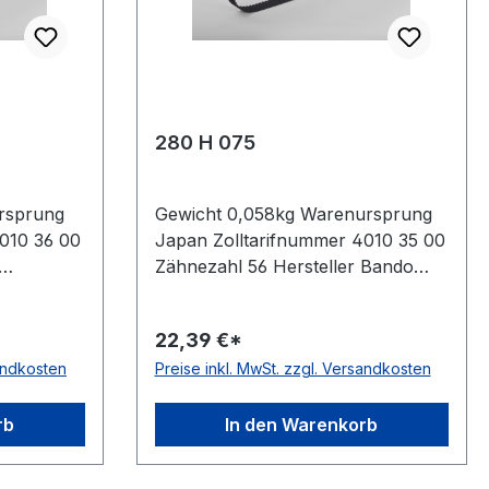
280 H 075
rsprung
Gewicht 0,058kg Warenursprung
010 36 00
Japan Zolltarifnummer 4010 35 00
Zähnezahl 56 Hersteller Bando
 62,5Zoll
Wirklänge Zoll 28Zoll Wirklänge
Breite
mm 711,2mm Breite mm 19,050mm
22,39 €*
r
Hersteller Bando Teilung 12,7mm
sandkosten
Preise inkl. MwSt. zzgl. Versandkosten
7mm Höhe
Höhe 4,3mm Material Neoprene
e
Zugstrang Glasfaser Norm DIN
rm DIN
5296 antistatisch ja
rb
In den Warenkorb