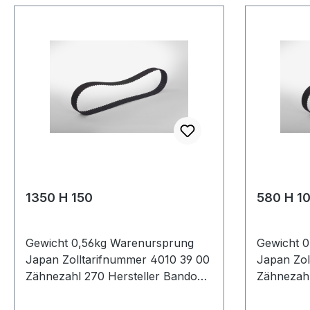
1350 H 150
580 H 1
Gewicht 0,56kg Warenursprung
Gewicht 0
Japan Zolltarifnummer 4010 39 00
Japan Zol
Zähnezahl 270 Hersteller Bando
Zähnezahl
Wirklänge Zoll 135Zoll Wirklänge
Wirklänge
mm 3429mm Breite mm 38,100mm
mm 1473,