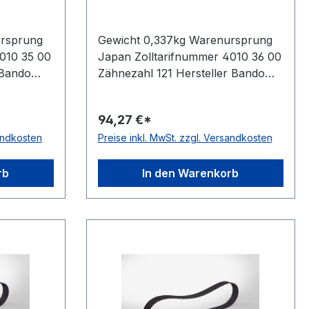
ursprung
Gewicht 0,337kg Warenursprung
010 35 00
Japan Zolltarifnummer 4010 36 00
 Bando
Zähnezahl 121 Hersteller Bando
rklänge
Wirklänge Zoll 60,5Zoll Wirklänge
mm 1536,7mm Breite mm
94,27 €*
ndo
50,800mm Hersteller Bando
sandkosten
Preise inkl. MwSt. zzgl. Versandkosten
,3mm
Teilung 12,7mm Höhe 4,3mm
rang
Material Neoprene Zugstrang
6
Glasfaser Norm DIN 5296
rb
In den Warenkorb
antistatisch ja