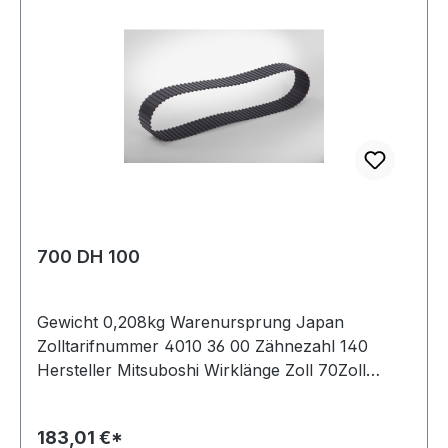
700 DH 100
Gewicht 0,208kg Warenursprung Japan
Zolltarifnummer 4010 36 00 Zähnezahl 140
Hersteller Mitsuboshi Wirklänge Zoll 70Zoll
Wirklänge mm 1778mm Breite mm 25,400mm
Hersteller Bando Teilung 12,7mm Höhe 5,94mm
183,01 €*
Material Neoprene Zugstrang Glasfaser Norm