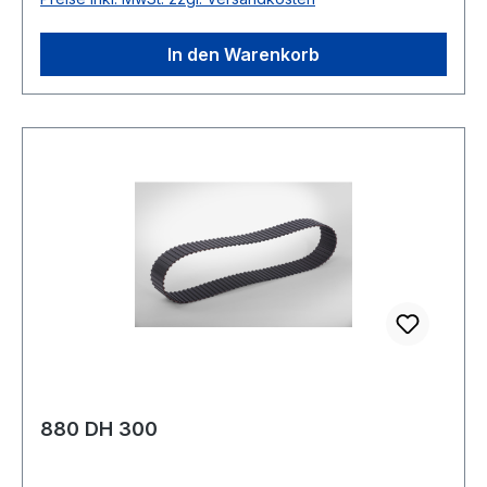
DIN 5296 antistatisch ja
In den Warenkorb
880 DH 300