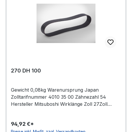
270 DH 100
Gewicht 0,08kg Warenursprung Japan
Zolltarifnummer 4010 35 00 Zähnezahl 54
Hersteller Mitsuboshi Wirklänge Zoll 27Zoll
Wirklänge mm 685,8mm Breite mm 25,400mm
Hersteller Bando Teilung 12,7mm Höhe 5,94mm
94,92 €*
Material Neoprene Zugstrang Glasfaser Norm
Preise inkl. MwSt. zzgl. Versandkosten