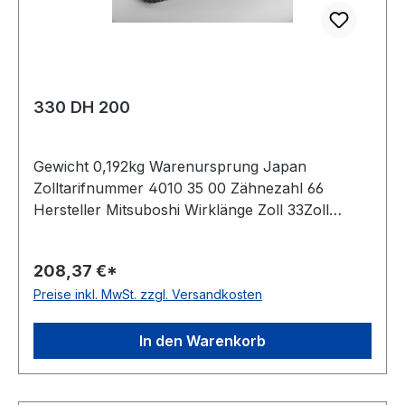
330 DH 200
Gewicht 0,192kg Warenursprung Japan
Zolltarifnummer 4010 35 00 Zähnezahl 66
Hersteller Mitsuboshi Wirklänge Zoll 33Zoll
Wirklänge mm 838,2mm Breite mm 50,800mm
Hersteller Bando Teilung 12,7mm Höhe 5,94mm
208,37 €*
Material Neoprene Zugstrang Glasfaser Norm
Preise inkl. MwSt. zzgl. Versandkosten
DIN 5296 antistatisch ja
In den Warenkorb