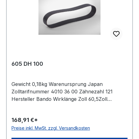
605 DH 100
Gewicht 0,18kg Warenursprung Japan
Zolltarifnummer 4010 36 00 Zähnezahl 121
Hersteller Bando Wirklänge Zoll 60,5Zoll
Wirklänge mm 1536,7mm Breite mm 25,400mm
Hersteller Bando Teilung 12,7mm Höhe 5,94mm
168,91 €*
Material Neoprene Zugstrang Glasfaser Norm
Preise inkl. MwSt. zzgl. Versandkosten
DIN 5296 antistatisch ja