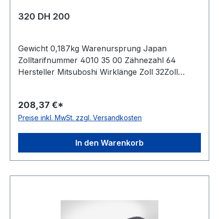
320 DH 200
Gewicht 0,187kg Warenursprung Japan
Zolltarifnummer 4010 35 00 Zähnezahl 64
Hersteller Mitsuboshi Wirklänge Zoll 32Zoll
Wirklänge mm 812,8mm Breite mm 50,800mm
Hersteller Bando Teilung 12,7mm Höhe 5,94mm
208,37 €*
Material Neoprene Zugstrang Glasfaser Norm
Preise inkl. MwSt. zzgl. Versandkosten
DIN 5296 antistatisch ja
In den Warenkorb