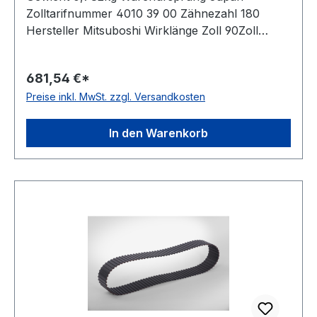
Zolltarifnummer 4010 39 00 Zähnezahl 180
Hersteller Mitsuboshi Wirklänge Zoll 90Zoll
Wirklänge mm 2286mm Breite mm 76,200mm
Hersteller Bando Teilung 12,7mm Höhe 5,94mm
681,54 €*
Material Neoprene Zugstrang Glasfaser Norm
Preise inkl. MwSt. zzgl. Versandkosten
DIN 5296 antistatisch ja
In den Warenkorb