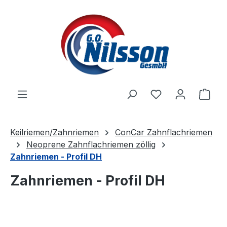
Zum Hauptinhalt springen
Ware
Keilriemen/Zahnriemen
ConCar Zahnflachriemen
Neoprene Zahnflachriemen zöllig
Zahnriemen - Profil DH
Zahnriemen - Profil DH