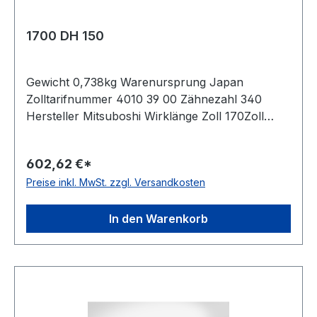
1700 DH 150
Gewicht 0,738kg Warenursprung Japan
Zolltarifnummer 4010 39 00 Zähnezahl 340
Hersteller Mitsuboshi Wirklänge Zoll 170Zoll
Wirklänge mm 4318mm Breite mm 38,100mm
Hersteller Bando Teilung 12,7mm Höhe 5,94mm
602,62 €*
Material Neoprene Zugstrang Glasfaser Norm
Preise inkl. MwSt. zzgl. Versandkosten
DIN 5296 antistatisch ja
In den Warenkorb