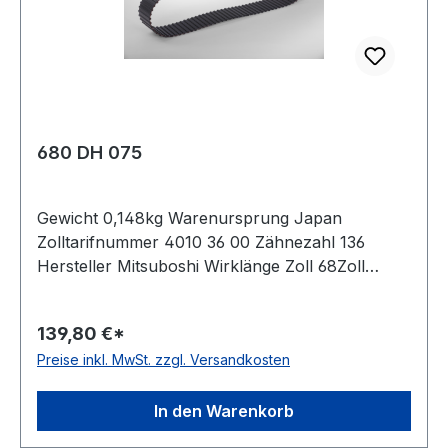
680 DH 075
Gewicht 0,148kg Warenursprung Japan
Zolltarifnummer 4010 36 00 Zähnezahl 136
Hersteller Mitsuboshi Wirklänge Zoll 68Zoll
Wirklänge mm 1727,2mm Breite mm 19,050mm
Hersteller Bando Teilung 12,7mm Höhe 5,94mm
139,80 €*
Material Neoprene Zugstrang Glasfaser Norm
Preise inkl. MwSt. zzgl. Versandkosten
DIN 5296 antistatisch ja
In den Warenkorb