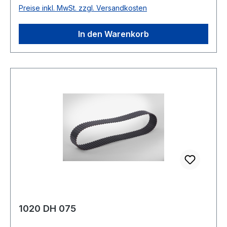
Preise inkl. MwSt. zzgl. Versandkosten
DIN 5296 antistatisch ja
In den Warenkorb
1020 DH 075