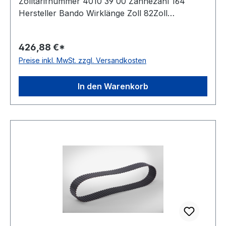
Zolltarifnummer 4010 39 00 Zähnezahl 164
Hersteller Bando Wirklänge Zoll 82Zoll
Wirklänge mm 2082,8mm Breite mm 50,800mm
Hersteller Bando Teilung 12,7mm Höhe 5,94mm
426,88 €*
Material Neoprene Zugstrang Glasfaser Norm
Preise inkl. MwSt. zzgl. Versandkosten
DIN 5296 antistatisch ja
In den Warenkorb