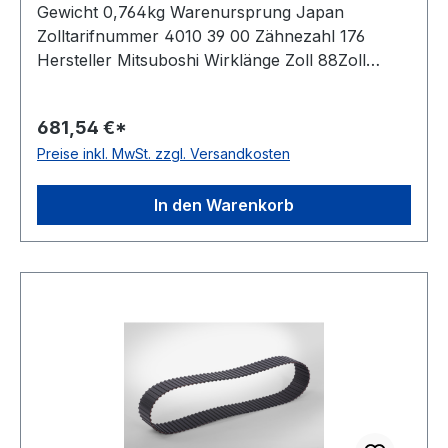
Gewicht 0,764kg Warenursprung Japan
Zolltarifnummer 4010 39 00 Zähnezahl 176
Hersteller Mitsuboshi Wirklänge Zoll 88Zoll
Wirklänge mm 2235,2mm Breite mm 76,200mm
Hersteller Bando Teilung 12,7mm Höhe 5,94mm
681,54 €*
Material Neoprene Zugstrang Glasfaser Norm
Preise inkl. MwSt. zzgl. Versandkosten
DIN 5296 antistatisch ja
In den Warenkorb