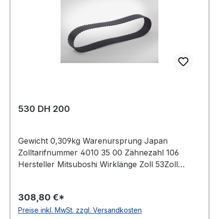
530 DH 200
Gewicht 0,309kg Warenursprung Japan
Zolltarifnummer 4010 35 00 Zähnezahl 106
Hersteller Mitsuboshi Wirklänge Zoll 53Zoll
Wirklänge mm 1346,2mm Breite mm 50,800mm
Hersteller Bando Teilung 12,7mm Höhe 5,94mm
308,80 €*
Material Neoprene Zugstrang Glasfaser Norm
Preise inkl. MwSt. zzgl. Versandkosten
DIN 5296 antistatisch ja