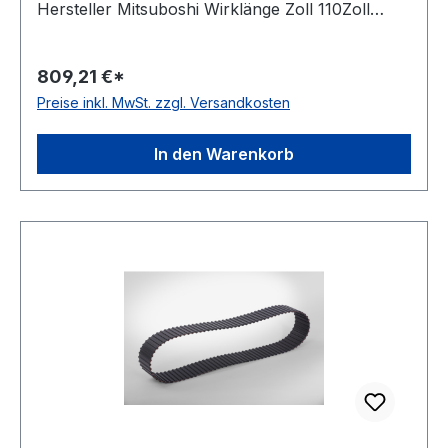
Hersteller Mitsuboshi Wirklänge Zoll 110Zoll
Wirklänge mm 2794mm Breite mm 76,200mm
Hersteller Bando Teilung 12,7mm Höhe 5,94mm
809,21 €*
Material Neoprene Zugstrang Glasfaser Norm
Preise inkl. MwSt. zzgl. Versandkosten
DIN 5296 antistatisch ja
In den Warenkorb