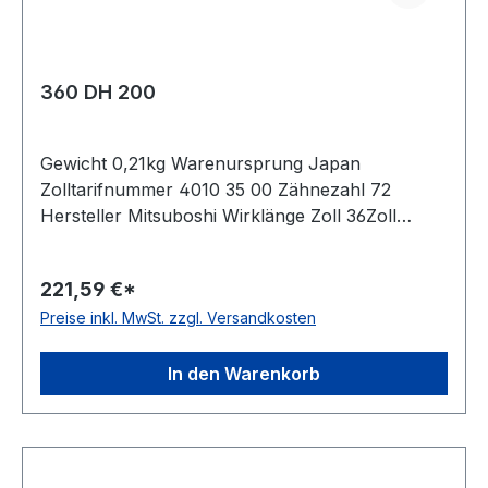
360 DH 200
Gewicht 0,21kg Warenursprung Japan
Zolltarifnummer 4010 35 00 Zähnezahl 72
Hersteller Mitsuboshi Wirklänge Zoll 36Zoll
Wirklänge mm 914,4mm Breite mm 50,800mm
Hersteller Bando Teilung 12,7mm Höhe 5,94mm
221,59 €*
Material Neoprene Zugstrang Glasfaser Norm
Preise inkl. MwSt. zzgl. Versandkosten
DIN 5296 antistatisch ja
In den Warenkorb