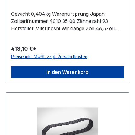
Gewicht 0,404kg Warenursprung Japan
Zolltarifnummer 4010 35 00 Zähnezahl 93
Hersteller Mitsuboshi Wirklänge Zoll 46,5Zoll
Wirklänge mm 1181,1mm Breite mm 76,200mm
Hersteller Bando Teilung 12,7mm Höhe 5,94mm
413,10 €*
Material Neoprene Zugstrang Glasfaser Norm
Preise inkl. MwSt. zzgl. Versandkosten
DIN 5296 antistatisch ja
In den Warenkorb