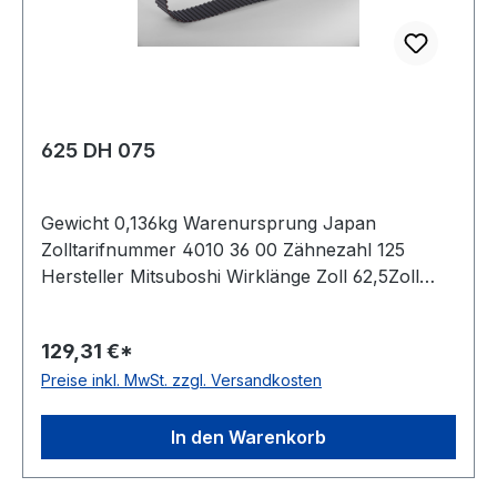
625 DH 075
Gewicht 0,136kg Warenursprung Japan
Zolltarifnummer 4010 36 00 Zähnezahl 125
Hersteller Mitsuboshi Wirklänge Zoll 62,5Zoll
Wirklänge mm 1587,5mm Breite mm 19,050mm
Hersteller Bando Teilung 12,7mm Höhe 5,94mm
129,31 €*
Material Neoprene Zugstrang Glasfaser Norm
Preise inkl. MwSt. zzgl. Versandkosten
DIN 5296 antistatisch ja
In den Warenkorb