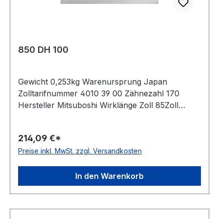
850 DH 100
Gewicht 0,253kg Warenursprung Japan
Zolltarifnummer 4010 39 00 Zähnezahl 170
Hersteller Mitsuboshi Wirklänge Zoll 85Zoll
Wirklänge mm 2159mm Breite mm 25,400mm
Hersteller Bando Teilung 12,7mm Höhe 5,94mm
214,09 €*
Material Neoprene Zugstrang Glasfaser Norm
Preise inkl. MwSt. zzgl. Versandkosten
DIN 5296 antistatisch ja
In den Warenkorb