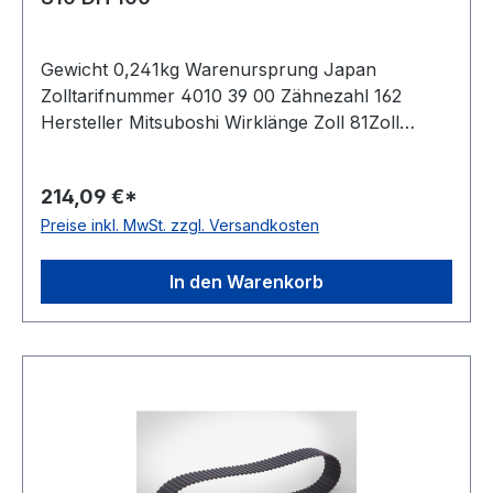
Gewicht 0,241kg Warenursprung Japan
Zolltarifnummer 4010 39 00 Zähnezahl 162
Hersteller Mitsuboshi Wirklänge Zoll 81Zoll
Wirklänge mm 2057,4mm Breite mm 25,400mm
Hersteller Bando Teilung 12,7mm Höhe 5,94mm
214,09 €*
Material Neoprene Zugstrang Glasfaser Norm
Preise inkl. MwSt. zzgl. Versandkosten
DIN 5296 antistatisch ja
In den Warenkorb