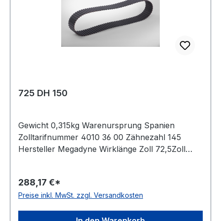
725 DH 150
Gewicht 0,315kg Warenursprung Spanien
Zolltarifnummer 4010 36 00 Zähnezahl 145
Hersteller Megadyne Wirklänge Zoll 72,5Zoll
Wirklänge mm 1841,5mm Breite mm 38,100mm
Hersteller Bando Teilung 12,7mm Höhe 5,94mm
288,17 €*
Material Neoprene Zugstrang Glasfaser Norm
Preise inkl. MwSt. zzgl. Versandkosten
DIN 5296 antistatisch ja
In den Warenkorb