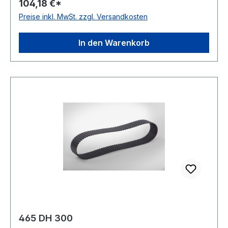
104,18 €*
Material Neoprene Zugstrang Glasfaser Norm
Preise inkl. MwSt. zzgl. Versandkosten
DIN 5296 antistatisch ja
In den Warenkorb
465 DH 300