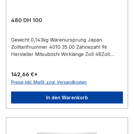
480 DH 100
Gewicht 0,143kg Warenursprung Japan
Zolltarifnummer 4010 35 00 Zähnezahl 96
Hersteller Mitsuboshi Wirklänge Zoll 48Zoll
Wirklänge mm 1219,2mm Breite mm 25,400mm
Hersteller Bando Teilung 12,7mm Höhe 5,94mm
142,66 €*
Material Neoprene Zugstrang Glasfaser Norm
Preise inkl. MwSt. zzgl. Versandkosten
DIN 5296 antistatisch ja
In den Warenkorb