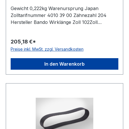
Gewicht 0,222kg Warenursprung Japan
Zolltarifnummer 4010 39 00 Zähnezahl 204
Hersteller Bando Wirklänge Zoll 102Zoll
Wirklänge mm 2590,8mm Breite mm 19,050mm
Hersteller Bando Teilung 12,7mm Höhe 5,94mm
205,18 €*
Material Neoprene Zugstrang Glasfaser Norm
Preise inkl. MwSt. zzgl. Versandkosten
DIN 5296 antistatisch ja
In den Warenkorb