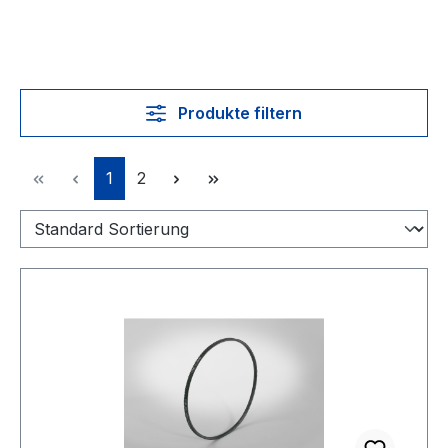
Produkte filtern
Seite
Seite
1
2