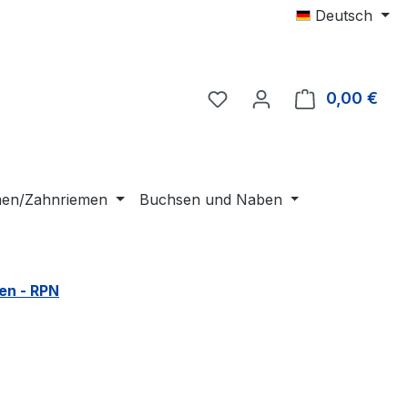
Deutsch
0,00 €
Ware
emen/Zahnriemen
Buchsen und Naben
en - RPN