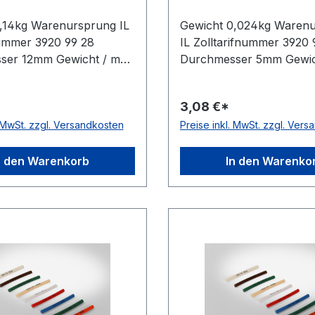
,14kg Warenursprung IL
Gewicht 0,024kg Waren
nummer 3920 99 28
IL Zolltarifnummer 3920 
ser 12mm Gewicht / m
Durchmesser 5mm Gewic
steller Volta
0,024kg Hersteller Volta
g rau antistatisch nein
Ausführung rau antistati
3,08 €*
Polyurethan Farbe grün
Material Polyurethan Fa
. MwSt. zzgl. Versandkosten
Preise inkl. MwSt. zzgl. Ver
ge 30,5 (außer Ø 2mm =
Rollenlänge 30,5 (außer
A-Zulassung nein
61 m)m FDA-Zulassung n
 nein Shorehärte 88°
Zugstrang nein Shorehär
n den Warenkorb
In den Warenko
Shore A