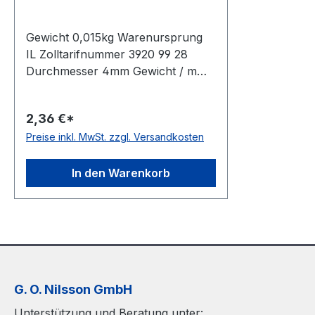
Gewicht 0,015kg Warenursprung
IL Zolltarifnummer 3920 99 28
Durchmesser 4mm Gewicht / m
0,015kg Hersteller Volta
Ausführung rau antistatisch nein
2,36 €*
Material Polyurethan Farbe grün
Preise inkl. MwSt. zzgl. Versandkosten
Rollenlänge 30,5 (außer Ø 2mm =
61 m)m FDA-Zulassung nein
Zugstrang nein Shorehärte 88°
In den Warenkorb
Shore A
G. O. Nilsson GmbH
Unterstützung und Beratung unter: