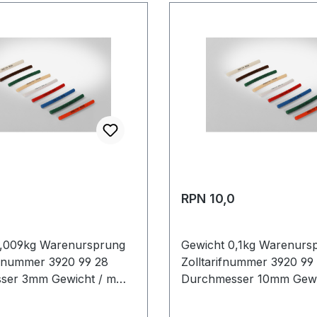
RPN 10,0
0,009kg Warenursprung
Gewicht 0,1kg Warenursp
rifnummer 3920 99 28
Zolltarifnummer 3920 99
ser 3mm Gewicht / m
Durchmesser 10mm Gewi
rsteller Volta
0,1kg Hersteller Volta A
g rau antistatisch nein
rau antistatisch nein Mate