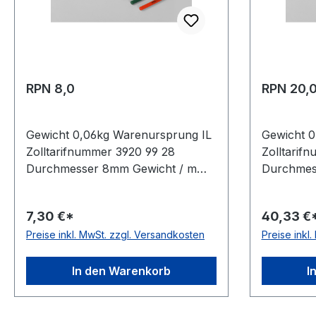
RPN 8,0
RPN 20,
Gewicht 0,06kg Warenursprung IL
Gewicht 0
Zolltarifnummer 3920 99 28
Zolltarif
Durchmesser 8mm Gewicht / m
Durchmes
0,06kg Hersteller Volta
0,38kg Her
Ausführung rau antistatisch nein
Ausführun
7,30 €*
40,33 €
Material Polyurethan Farbe grün
Material 
Preise inkl. MwSt. zzgl. Versandkosten
Preise inkl
Rollenlänge 30,5 (außer Ø 2mm =
Rollenlän
61 m)m FDA-Zulassung nein
61 m)m FD
Zugstrang nein Shorehärte 88°
Zugstrang
In den Warenkorb
I
Shore A
Shore A