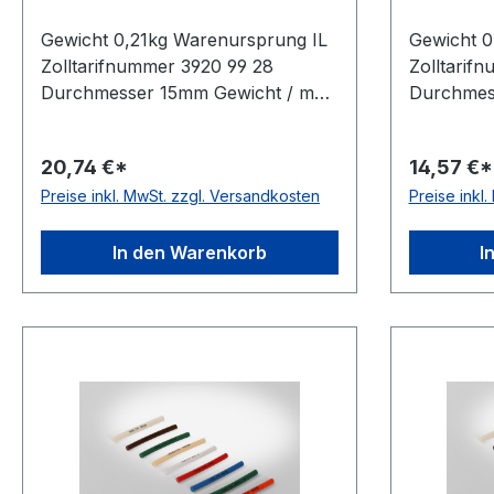
Gewicht 0,21kg Warenursprung IL
Gewicht 0
Zolltarifnummer 3920 99 28
Zolltarif
Durchmesser 15mm Gewicht / m
Durchmes
0,21kg Hersteller Volta Ausführung
0,14kg Her
rau antistatisch nein Material
Ausführun
20,74 €*
14,57 €*
Polyurethan Farbe grün
Material 
Preise inkl. MwSt. zzgl. Versandkosten
Preise inkl
Rollenlänge 30,5 (außer Ø 2mm =
Rollenlän
61 m)m FDA-Zulassung nein
61 m)m FD
Zugstrang nein Shorehärte 88°
Zugstrang
In den Warenkorb
I
Shore A
Shore A