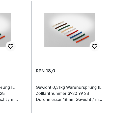
RPN 18,0
rung IL
Gewicht 0,31kg Warenursprung IL
 28
Zolltarifnummer 3920 99 28
cht / m
Durchmesser 18mm Gewicht / m
usführung
0,31kg Hersteller Volta Ausführung
rial
rau antistatisch nein Material