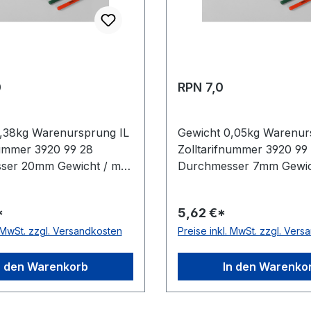
0
RPN 7,0
,38kg Warenursprung IL
Gewicht 0,05kg Warenur
nummer 3920 99 28
Zolltarifnummer 3920 99
ser 20mm Gewicht / m
Durchmesser 7mm Gewic
steller Volta
0,05kg Hersteller Volta
g rau antistatisch nein
Ausführung rau antistati
*
5,62 €*
Polyurethan Farbe grün
Material Polyurethan Fa
. MwSt. zzgl. Versandkosten
Preise inkl. MwSt. zzgl. Ver
ge 30,5 (außer Ø 2mm =
Rollenlänge 30,5 (außer
A-Zulassung nein
61 m)m FDA-Zulassung n
 nein Shorehärte 88°
Zugstrang nein Shorehär
n den Warenkorb
In den Warenko
Shore A