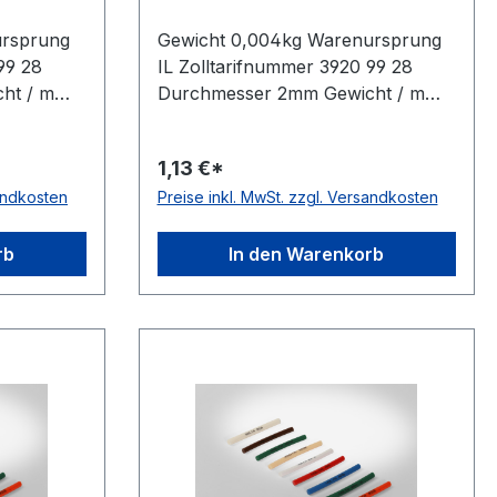
ursprung
Gewicht 0,004kg Warenursprung
99 28
IL Zolltarifnummer 3920 99 28
ht / m
Durchmesser 2mm Gewicht / m
0,004kg Hersteller Volta
sch nein
Ausführung rau antistatisch nein
1,13 €*
rbe grün
Material Polyurethan Farbe grün
sandkosten
Preise inkl. MwSt. zzgl. Versandkosten
 Ø 2mm =
Rollenlänge 30,5 (außer Ø 2mm =
ein
61 m)m FDA-Zulassung nein
te 88°
Zugstrang nein Shorehärte 88°
rb
In den Warenkorb
Shore A