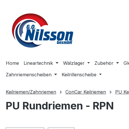
m Hauptinhalt springen
Zur Suche springen
Zur Hauptnavigation springen
Home
Lineartechnik
Wälzlager
Zubehör
Gl
Zahnriemenscheiben
Keilrillenscheibe
Keilriemen/Zahnriemen
ConCar Keilriemen
PU Ke
PU Rundriemen - RPN