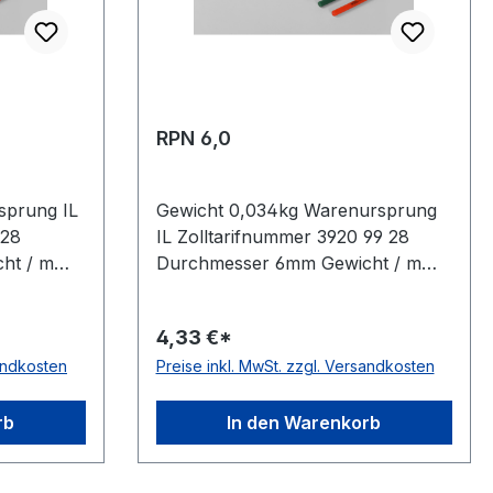
RPN 6,0
sprung IL
Gewicht 0,034kg Warenursprung
 28
IL Zolltarifnummer 3920 99 28
ht / m
Durchmesser 6mm Gewicht / m
0,034kg Hersteller Volta
sch nein
Ausführung rau antistatisch nein
4,33 €*
rbe grün
Material Polyurethan Farbe grün
sandkosten
Preise inkl. MwSt. zzgl. Versandkosten
 Ø 2mm =
Rollenlänge 30,5 (außer Ø 2mm =
ein
61 m)m FDA-Zulassung nein
te 88°
Zugstrang nein Shorehärte 88°
rb
In den Warenkorb
Shore A