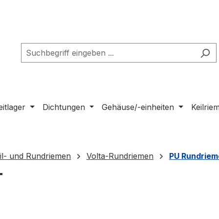
eitlager
Dichtungen
Gehäuse/-einheiten
Keilri
il- und Rundriemen
Volta-Rundriemen
PU Rundriem
T