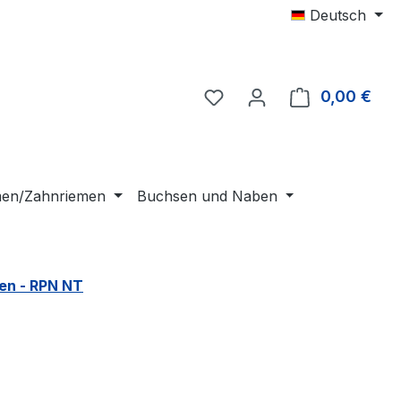
Deutsch
0,00 €
Ware
emen/Zahnriemen
Buchsen und Naben
en - RPN NT