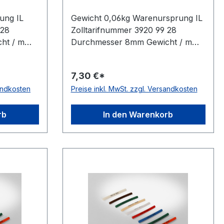
ung IL
Gewicht 0,06kg Warenursprung IL
 28
Zolltarifnummer 3920 99 28
ht / m
Durchmesser 8mm Gewicht / m
0,06kg Hersteller Volta
isch nein
Ausführung glatt antistatisch nein
7,30 €*
rbe grün
Material Polyurethan Farbe grün
sandkosten
Preise inkl. MwSt. zzgl. Versandkosten
 Ø 2mm =
Rollenlänge 30,5 (außer Ø 2mm =
a
61 m)m FDA-Zulassung ja
te 88°
Zugstrang nein Shorehärte 88°
rb
In den Warenkorb
Shore A