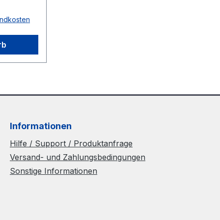
rbe grün
sandkosten
 Ø 2mm =
a
te 88°
rb
Informationen
Hilfe / Support / Produktanfrage
Versand- und Zahlungsbedingungen
Sonstige Informationen