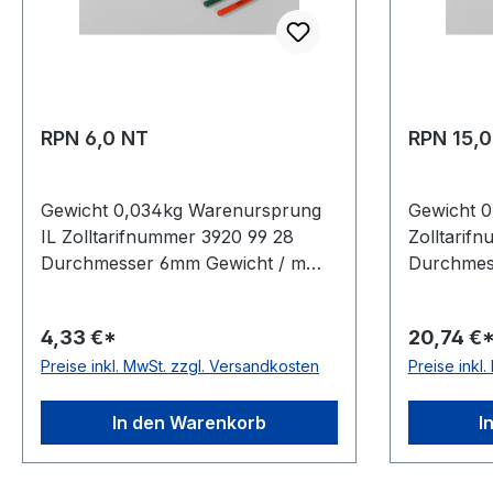
RPN 6,0 NT
RPN 15,0
Gewicht 0,034kg Warenursprung
Gewicht 0
IL Zolltarifnummer 3920 99 28
Zolltarif
Durchmesser 6mm Gewicht / m
Durchmes
0,034kg Hersteller Volta
0,21kg He
Ausführung glatt antistatisch nein
glatt antis
4,33 €*
20,74 €
Material Polyurethan Farbe grün
Polyureth
Preise inkl. MwSt. zzgl. Versandkosten
Preise inkl
Rollenlänge 30,5 (außer Ø 2mm =
Rollenlän
61 m)m FDA-Zulassung ja
61 m)m FD
Zugstrang nein Shorehärte 88°
Zugstrang
In den Warenkorb
I
Shore A
Shore A