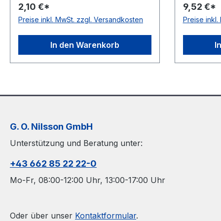
2,10 €*
9,52 €*
Material Polyurethan Farbe grün
Material 
Preise inkl. MwSt. zzgl. Versandkosten
Preise inkl
Rollenlänge 30,5 (außer Ø 2mm =
Rollenlän
61 m)m FDA-Zulassung ja
61 m)m FD
Zugstrang nein Shorehärte 88°
Zugstrang
In den Warenkorb
I
Shore A
Shore A
G. O. Nilsson GmbH
Unterstützung und Beratung unter:
+43 662 85 22 22-0
Mo-Fr, 08:00-12:00 Uhr, 13:00-17:00 Uhr
Oder über unser
Kontaktformular
.