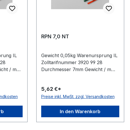
RPN 7,0 NT
rung IL
Gewicht 0,05kg Warenursprung IL
 28
Zolltarifnummer 3920 99 28
cht / m
Durchmesser 7mm Gewicht / m
usführung
0,05kg Hersteller Volta
erial
Ausführung glatt antistatisch nein
5,62 €*
Material Polyurethan Farbe grün
sandkosten
Preise inkl. MwSt. zzgl. Versandkosten
 Ø 2mm =
Rollenlänge 30,5 (außer Ø 2mm =
a
61 m)m FDA-Zulassung ja
te 88°
Zugstrang nein Shorehärte 88°
rb
In den Warenkorb
Shore A