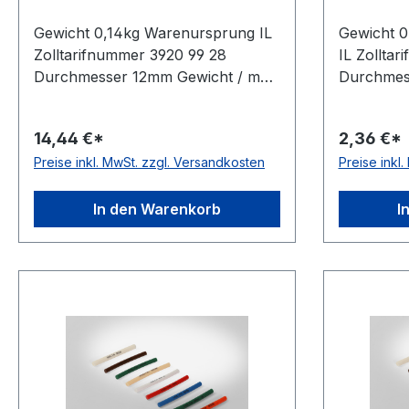
Gewicht 0,14kg Warenursprung IL
Gewicht 
Zolltarifnummer 3920 99 28
IL Zollta
Durchmesser 12mm Gewicht / m
Durchmes
0,14kg Hersteller Volta
0,015kg He
Ausführung glatt antistatisch nein
Ausführung
14,44 €*
2,36 €*
Material Polyurethan Farbe grün
Material 
Preise inkl. MwSt. zzgl. Versandkosten
Preise inkl
Rollenlänge 30,5 (außer Ø 2mm =
Rollenlän
61 m)m FDA-Zulassung ja
61 m)m FD
Zugstrang nein Shorehärte 88°
Zugstrang
In den Warenkorb
I
Shore A
Shore A