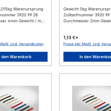
0,015kg Warenursprung
Gewicht 0kg Warenurspr
rifnummer 3920 99 28
Zolltarifnummer 3920 99
ser 4mm Gewicht / m
Durchmesser 2mm Gewic
rsteller Volta
0,004kg Hersteller Volta
 glatt antistatisch nein
Ausführung glatt antistat
1,13 €*
Polyurethan Farbe grün
Material Polyurethan Fa
. MwSt. zzgl. Versandkosten
Preise inkl. MwSt. zzgl. Ver
ge 30,5 (außer Ø 2mm =
Rollenlänge 30,5 (außer
A-Zulassung ja
61 m)m FDA-Zulassung j
 nein Shorehärte 88°
Zugstrang nein Shorehär
n den Warenkorb
In den Warenko
Shore A