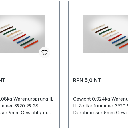
NT
RPN 5,0 NT
,08kg Warenursprung IL
Gewicht 0,024kg Waren
nummer 3920 99 28
IL Zolltarifnummer 3920 
ser 9mm Gewicht / m
Durchmesser 5mm Gewic
steller Volta
0,024kg Hersteller Volta
 glatt antistatisch nein
Ausführung glatt antistat