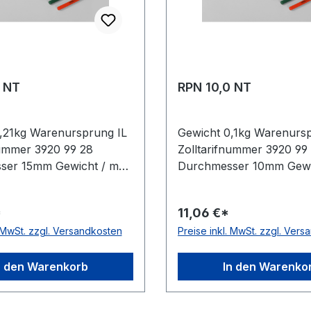
 NT
RPN 10,0 NT
,21kg Warenursprung IL
Gewicht 0,1kg Warenursp
nummer 3920 99 28
Zolltarifnummer 3920 99
ser 15mm Gewicht / m
Durchmesser 10mm Gewi
rsteller Volta Ausführung
0,1kg Hersteller Volta A
tatisch nein Material
glatt antistatisch nein Mat
*
11,06 €*
an Farbe grün
Polyurethan Farbe grün
. MwSt. zzgl. Versandkosten
Preise inkl. MwSt. zzgl. Ver
ge 30,5 (außer Ø 2mm =
Rollenlänge 30,5 (außer
A-Zulassung ja
61 m)m FDA-Zulassung j
 nein Shorehärte 88°
Zugstrang nein Shorehär
n den Warenkorb
In den Warenko
Shore A