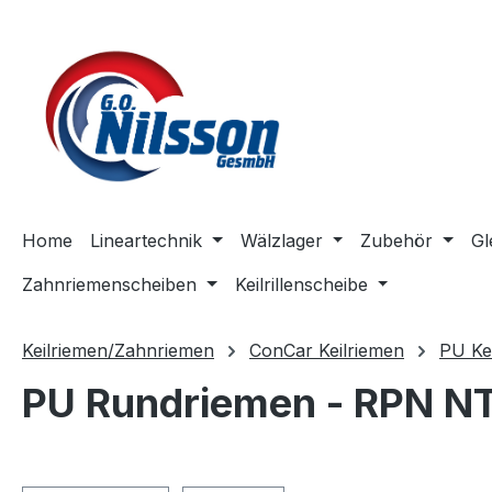
m Hauptinhalt springen
Zur Suche springen
Zur Hauptnavigation springen
Home
Lineartechnik
Wälzlager
Zubehör
Gl
Zahnriemenscheiben
Keilrillenscheibe
Keilriemen/Zahnriemen
ConCar Keilriemen
PU Ke
PU Rundriemen - RPN N