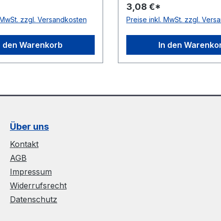
3,08 €*
Polyurethan Farbe grün
Material Polyurethan Fa
. MwSt. zzgl. Versandkosten
Preise inkl. MwSt. zzgl. Ver
ge 30,5 (außer Ø 2mm =
Rollenlänge 30,5 (außer
A-Zulassung ja
61 m)m FDA-Zulassung j
 nein Shorehärte 88°
Zugstrang nein Shorehär
n den Warenkorb
In den Warenko
Shore A
Über uns
Kontakt
AGB
Impressum
Widerrufsrecht
Datenschutz