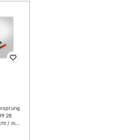
ursprung
99 28
ht / m
isch nein