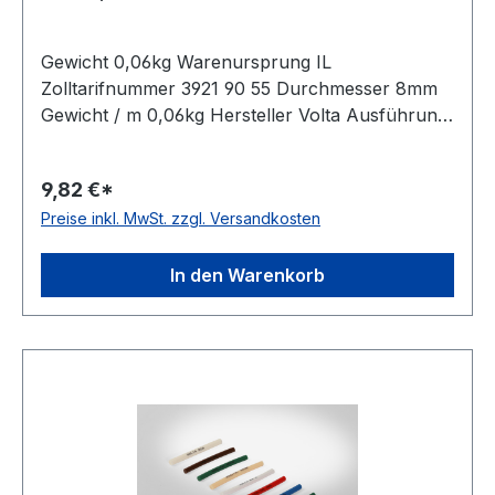
Gewicht 0,06kg Warenursprung IL
Zolltarifnummer 3921 90 55 Durchmesser 8mm
Gewicht / m 0,06kg Hersteller Volta Ausführung
glatt antistatisch nein Material Polyurethan Farbe
orange Rollenlänge 30,5 (außer Ø 2mm = 61
9,82 €*
m)m FDA-Zulassung ja Zugstrang Polyester
Preise inkl. MwSt. zzgl. Versandkosten
Shorehärte 83° Shore A
In den Warenkorb