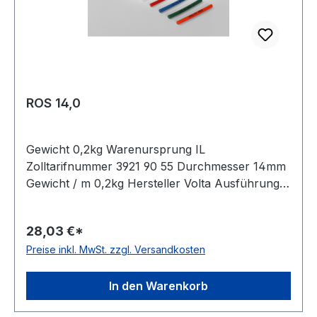
ROS 14,0
Gewicht 0,2kg Warenursprung IL
Zolltarifnummer 3921 90 55 Durchmesser 14mm
Gewicht / m 0,2kg Hersteller Volta Ausführung
glatt antistatisch nein Material Polyurethan Farbe
orange Rollenlänge 30,5 (außer Ø 2mm = 61
28,03 €*
m)m FDA-Zulassung ja Zugstrang Polyester
Preise inkl. MwSt. zzgl. Versandkosten
Shorehärte 83° Shore A
In den Warenkorb