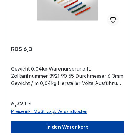
ROS 6,3
Gewicht 0,04kg Warenursprung IL
Zolltarifnummer 3921 90 55 Durchmesser 6,3mm
Gewicht / m 0,04kg Hersteller Volta Ausführung
glatt antistatisch nein Material Polyurethan Farbe
orange Rollenlänge 30,5 (außer Ø 2mm = 61
6,72 €*
m)m FDA-Zulassung ja Zugstrang Polyester
Preise inkl. MwSt. zzgl. Versandkosten
Shorehärte 83° Shore A
In den Warenkorb