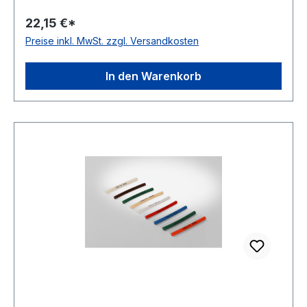
Polyurethan Farbe orange Rollenlänge 30,5
22,15 €*
(außer Ø 2mm = 61 m)m FDA-Zulassung ja
Preise inkl. MwSt. zzgl. Versandkosten
Zugstrang Polyester Shorehärte 83° Shore A
In den Warenkorb