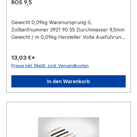
ROS 9,5
Gewicht 0,09kg Warenursprung IL
Zolltarifnummer 3921 90 55 Durchmesser 9,5mm
Gewicht / m 0,09kg Hersteller Volta Ausführung
glatt antistatisch nein Material Polyurethan Farbe
orange Rollenlänge 30,5 (außer Ø 2mm = 61
13,03 €*
m)m FDA-Zulassung ja Zugstrang Polyester
Preise inkl. MwSt. zzgl. Versandkosten
Shorehärte 83° Shore A
In den Warenkorb