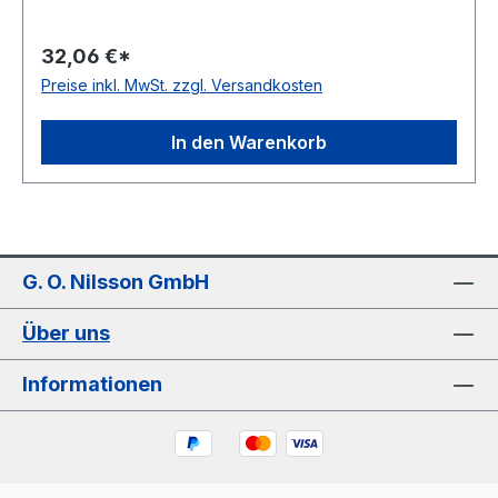
glatt antistatisch nein Material Polyurethan Farbe
orange Rollenlänge 30,5 (außer Ø 2mm = 61
32,06 €*
m)m FDA-Zulassung ja Zugstrang Polyester
Preise inkl. MwSt. zzgl. Versandkosten
Shorehärte 83° Shore A
In den Warenkorb
G. O. Nilsson GmbH
Über uns
Informationen