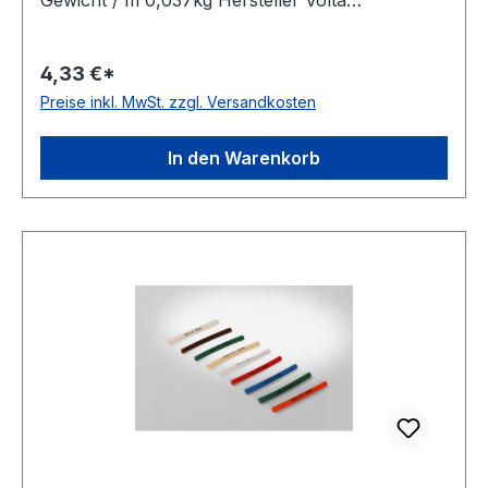
Ausführung glatt antistatisch nein Material
Polyurethan Farbe transparent Rollenlänge 30,5
4,33 €*
(außer Ø 2mm = 61 m)m FDA-Zulassung ja
Preise inkl. MwSt. zzgl. Versandkosten
Zugstrang nein Shorehärte 80° Shore A
In den Warenkorb