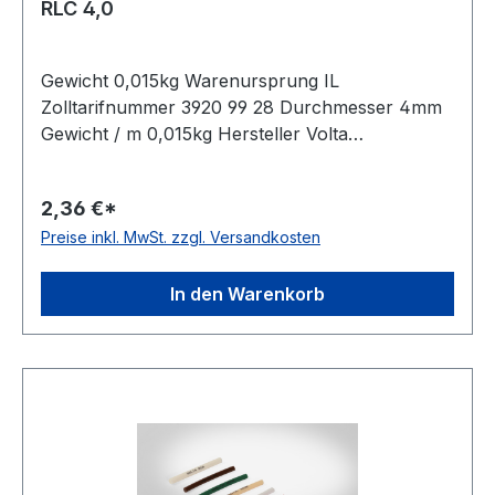
RLC 4,0
Gewicht 0,015kg Warenursprung IL
Zolltarifnummer 3920 99 28 Durchmesser 4mm
Gewicht / m 0,015kg Hersteller Volta
Ausführung glatt antistatisch nein Material
Polyurethan Farbe transparent Rollenlänge 30,5
2,36 €*
(außer Ø 2mm = 61 m)m FDA-Zulassung ja
Preise inkl. MwSt. zzgl. Versandkosten
Zugstrang nein Shorehärte 80° Shore A
In den Warenkorb