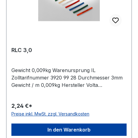
RLC 3,0
Gewicht 0,009kg Warenursprung IL
Zolltarifnummer 3920 99 28 Durchmesser 3mm
Gewicht / m 0,009kg Hersteller Volta
Ausführung glatt antistatisch nein Material
Polyurethan Farbe transparent Rollenlänge 30,5
2,24 €*
(außer Ø 2mm = 61 m)m FDA-Zulassung ja
Preise inkl. MwSt. zzgl. Versandkosten
Zugstrang nein Shorehärte 80° Shore A
In den Warenkorb