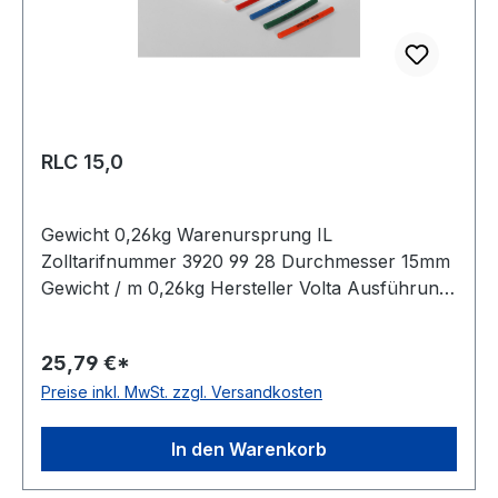
RLC 15,0
Gewicht 0,26kg Warenursprung IL
Zolltarifnummer 3920 99 28 Durchmesser 15mm
Gewicht / m 0,26kg Hersteller Volta Ausführung
glatt antistatisch nein Material Polyurethan Farbe
transparent Rollenlänge 30,5 (außer Ø 2mm = 61
25,79 €*
m)m FDA-Zulassung ja Zugstrang nein
Preise inkl. MwSt. zzgl. Versandkosten
Shorehärte 80° Shore A
In den Warenkorb