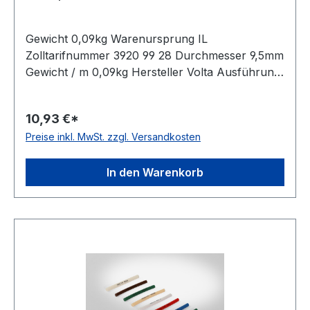
Gewicht 0,09kg Warenursprung IL
Zolltarifnummer 3920 99 28 Durchmesser 9,5mm
Gewicht / m 0,09kg Hersteller Volta Ausführung
glatt antistatisch nein Material Polyurethan Farbe
transparent Rollenlänge 30,5 (außer Ø 2mm = 61
10,93 €*
m)m FDA-Zulassung ja Zugstrang nein
Preise inkl. MwSt. zzgl. Versandkosten
Shorehärte 80° Shore A
In den Warenkorb