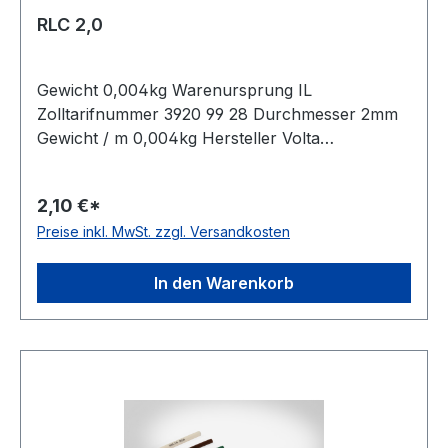
RLC 2,0
Gewicht 0,004kg Warenursprung IL
Zolltarifnummer 3920 99 28 Durchmesser 2mm
Gewicht / m 0,004kg Hersteller Volta
Ausführung glatt antistatisch nein Material
Polyurethan Farbe transparent Rollenlänge 30,5
2,10 €*
(außer Ø 2mm = 61 m)m FDA-Zulassung ja
Preise inkl. MwSt. zzgl. Versandkosten
Zugstrang nein Shorehärte 80° Shore A
In den Warenkorb