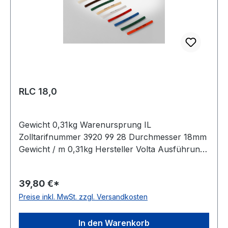
RLC 18,0
Gewicht 0,31kg Warenursprung IL
Zolltarifnummer 3920 99 28 Durchmesser 18mm
Gewicht / m 0,31kg Hersteller Volta Ausführung
glatt antistatisch nein Material Polyurethan Farbe
transparent Rollenlänge 30,5 (außer Ø 2mm = 61
39,80 €*
m)m FDA-Zulassung ja Zugstrang nein
Preise inkl. MwSt. zzgl. Versandkosten
Shorehärte 80° Shore A
In den Warenkorb