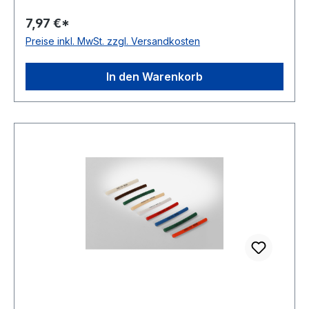
transparent Rollenlänge 30,5 (außer Ø 2mm = 61
7,97 €*
m)m FDA-Zulassung ja Zugstrang nein
Preise inkl. MwSt. zzgl. Versandkosten
Shorehärte 80° Shore A
In den Warenkorb