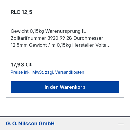
RLC 12,5
Gewicht 0,15kg Warenursprung IL
Zolltarifnummer 3920 99 28 Durchmesser
12,5mm Gewicht / m 0,15kg Hersteller Volta
Ausführung glatt antistatisch nein Material
Polyurethan Farbe transparent Rollenlänge 30,5
17,93 €*
(außer Ø 2mm = 61 m)m FDA-Zulassung ja
Preise inkl. MwSt. zzgl. Versandkosten
Zugstrang nein Shorehärte 80° Shore A
In den Warenkorb
G. O. Nilsson GmbH