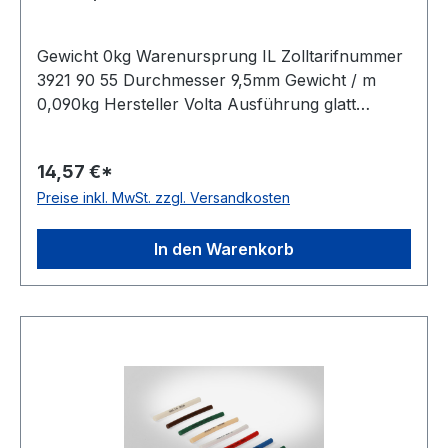
Gewicht 0kg Warenursprung IL Zolltarifnummer
3921 90 55 Durchmesser 9,5mm Gewicht / m
0,090kg Hersteller Volta Ausführung glatt
antistatisch nein Material Polyurethan Farbe
weiß Rollenlänge 30,5 (außer Ø 2mm = 61 m)m
14,57 €*
FDA-Zulassung ja Zugstrang Polyester
Preise inkl. MwSt. zzgl. Versandkosten
Shorehärte 100° Shore A
In den Warenkorb