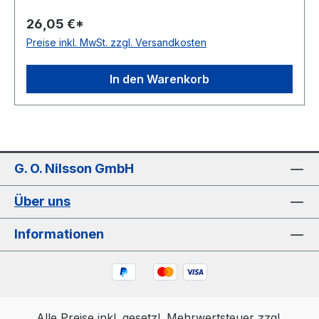
weiß Rollenlänge 30,5 (außer Ø 2mm = 61 m)m
26,05 €*
FDA-Zulassung ja Zugstrang Polyester
Preise inkl. MwSt. zzgl. Versandkosten
Shorehärte 100° Shore A
In den Warenkorb
G. O. Nilsson GmbH
Über uns
Informationen
Alle Preise inkl. gesetzl. Mehrwertsteuer zzgl.