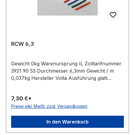
RCW 6,3
Gewicht 0kg Warenursprung IL Zolltarifnummer
3921 90 55 Durchmesser 6,3mm Gewicht / m
0,037kg Hersteller Volta Ausführung glatt
antistatisch nein Material Polyurethan Farbe
weiß Rollenlänge 30,5 (außer Ø 2mm = 61 m)m
7,30 €*
FDA-Zulassung ja Zugstrang Polyester
Preise inkl. MwSt. zzgl. Versandkosten
Shorehärte 100° Shore A
In den Warenkorb