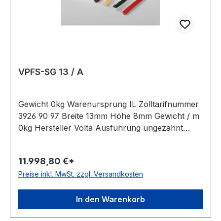
VPFS-SG 13 / A
Gewicht 0kg Warenursprung IL Zolltarifnummer
3926 90 97 Breite 13mm Höhe 8mm Gewicht / m
0kg Hersteller Volta Ausführung ungezahnt
antistatisch nein Material Polyurethan Farbe
beige Rollenlänge 30,5m FDA-Zulassung ja
11.998,80 €*
Zugstrang Polyester Shorehärte 88° Shore A
Preise inkl. MwSt. zzgl. Versandkosten
In den Warenkorb