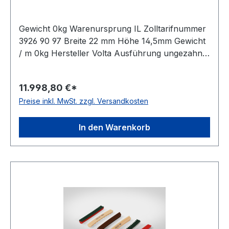
Gewicht 0kg Warenursprung IL Zolltarifnummer
3926 90 97 Breite 22 mm Höhe 14,5mm Gewicht
/ m 0kg Hersteller Volta Ausführung ungezahnt
antistatisch nein Material Polyurethan Farbe
beige Rollenlänge 30,5m FDA-Zulassung ja
11.998,80 €*
Zugstrang Polyester Shorehärte 88° Shore A
Preise inkl. MwSt. zzgl. Versandkosten
In den Warenkorb