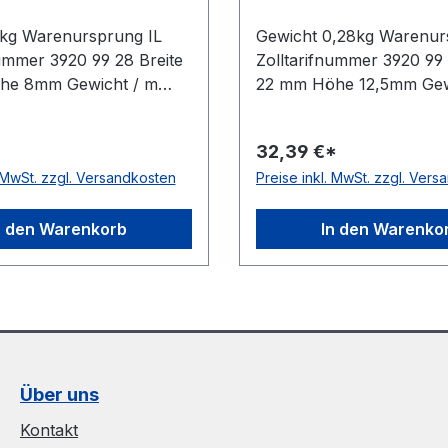
kg Warenursprung IL
Gewicht 0,28kg Warenur
nummer 3920 99 28 Breite
Zolltarifnummer 3920 99 
he 8mm Gewicht / m
22 mm Höhe 12,5mm Gew
rsteller Volta Ausführung
0,28kg Hersteller Volta
antistatisch nein
Ausführung ungezahnt an
32,39 €*
Polyurethan Farbe orange
nein Material Polyuretha
. MwSt. zzgl. Versandkosten
Preise inkl. MwSt. zzgl. Ver
ge 30,5m FDA-Zulassung
orange Rollenlänge 30,
ang nein Shorehärte 83°
Zulassung ja Zugstrang n
Shorehärte 83° Shore A
n den Warenkorb
In den Warenko
Über uns
Kontakt