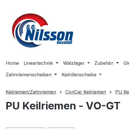
m Hauptinhalt springen
Zur Suche springen
Zur Hauptnavigation springen
Home
Lineartechnik
Wälzlager
Zubehör
Gl
Zahnriemenscheiben
Keilrillenscheibe
Keilriemen/Zahnriemen
ConCar Keilriemen
PU Ke
PU Keilriemen - VO-GT