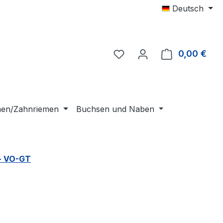
Deutsch
0,00 €
Ware
emen/Zahnriemen
Buchsen und Naben
 - VO-GT