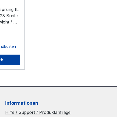
sprung IL
28 Breite
icht / m
tistatisch
n Farbe
sandkosten
5m FDA-
ein
rb
Informationen
Hilfe / Support / Produktanfrage