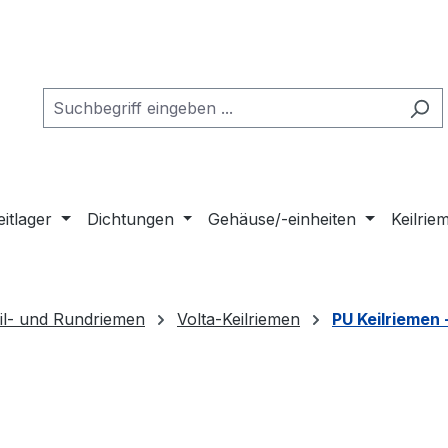
eitlager
Dichtungen
Gehäuse/-einheiten
Keilri
il- und Rundriemen
Volta-Keilriemen
PU Keilriemen