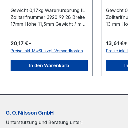
Gewicht 0,17kg Warenursprung IL
Gewicht 0
Zolltarifnummer 3920 99 28 Breite
Zolltarif
17mm Höhe 11,5mm Gewicht / m
13 mm Hö
0,17kg Hersteller Volta Ausführung
0,13kg He
ungezahnt antistatisch nein
ungezahnt 
20,17 €*
13,61 €*
Material Polyurethan Farbe orange
Material 
Preise inkl. MwSt. zzgl. Versandkosten
Preise inkl
Rollenlänge 30,5m FDA-Zulassung
Rollenlän
ja Zugstrang nein Shorehärte 83°
ja Zugstr
Shore A
Shore A
In den Warenkorb
I
G. O. Nilsson GmbH
Unterstützung und Beratung unter: