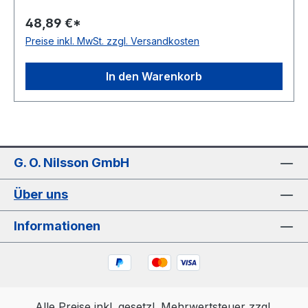
Polyurethan Farbe blau Rollenlänge 30,5m FDA-
48,89 €*
Zulassung ja Zugstrang Polyester Shorehärte
Preise inkl. MwSt. zzgl. Versandkosten
80° Shore A
In den Warenkorb
G. O. Nilsson GmbH
Über uns
Informationen
Alle Preise inkl. gesetzl. Mehrwertsteuer zzgl.