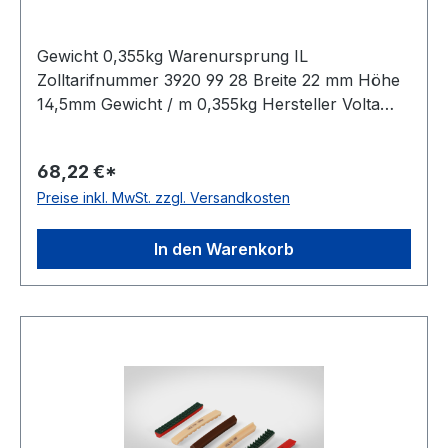
Gewicht 0,355kg Warenursprung IL
Zolltarifnummer 3920 99 28 Breite 22 mm Höhe
14,5mm Gewicht / m 0,355kg Hersteller Volta
Ausführung ungezahnt antistatisch nein Material
Polyurethan Farbe blau Rollenlänge 30,5m FDA-
68,22 €*
Zulassung ja Zugstrang Polyester Shorehärte
Preise inkl. MwSt. zzgl. Versandkosten
80° Shore A
In den Warenkorb