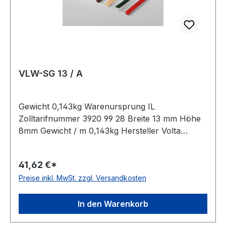
VLW-SG 13 / A
Gewicht 0,143kg Warenursprung IL
Zolltarifnummer 3920 99 28 Breite 13 mm Höhe
8mm Gewicht / m 0,143kg Hersteller Volta
Ausführung ungezahnt antistatisch nein Material
Polyurethan Farbe blau Rollenlänge 30,5m FDA-
41,62 €*
Zulassung ja Zugstrang Polyester Shorehärte
Preise inkl. MwSt. zzgl. Versandkosten
80° Shore A
In den Warenkorb