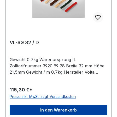
VL-SG 32 / D
Gewicht 0,7kg Warenursprung IL
Zolltarifnummer 3920 99 28 Breite 32 mm Höhe
21,5mm Gewicht / m 0,7kg Hersteller Volta
Ausführung ungezahnt antistatisch nein Material
Polyurethan Farbe braun Rollenlänge 30,5m
115,30 €*
FDA-Zulassung ja Zugstrang nein Shorehärte
Preise inkl. MwSt. zzgl. Versandkosten
80° Shore A
In den Warenkorb