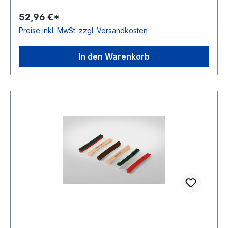
Polyurethan Farbe braun Rollenlänge 30,5m
52,96 €*
FDA-Zulassung ja Zugstrang nein Shorehärte
Preise inkl. MwSt. zzgl. Versandkosten
80° Shore A
In den Warenkorb