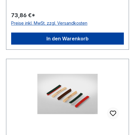
Ausführung ungezahnt antistatisch nein Material
Polyurethan Farbe braun Rollenlänge 30,5m
73,86 €*
FDA-Zulassung ja Zugstrang nein Shorehärte
Preise inkl. MwSt. zzgl. Versandkosten
80° Shore A
In den Warenkorb