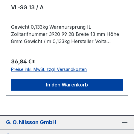
VL-SG 13 / A
Gewicht 0,133kg Warenursprung IL
Zolltarifnummer 3920 99 28 Breite 13 mm Höhe
8mm Gewicht / m 0,133kg Hersteller Volta
Ausführung ungezahnt antistatisch nein Material
Polyurethan Farbe braun Rollenlänge 30,5m
36,84 €*
FDA-Zulassung ja Zugstrang nein Shorehärte
Preise inkl. MwSt. zzgl. Versandkosten
80° Shore A
In den Warenkorb
G. O. Nilsson GmbH