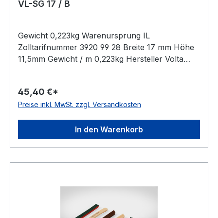
VL-SG 17 / B
Gewicht 0,223kg Warenursprung IL
Zolltarifnummer 3920 99 28 Breite 17 mm Höhe
11,5mm Gewicht / m 0,223kg Hersteller Volta
Ausführung ungezahnt antistatisch nein Material
Polyurethan Farbe braun Rollenlänge 30,5m
45,40 €*
FDA-Zulassung ja Zugstrang nein Shorehärte
Preise inkl. MwSt. zzgl. Versandkosten
80° Shore A
In den Warenkorb