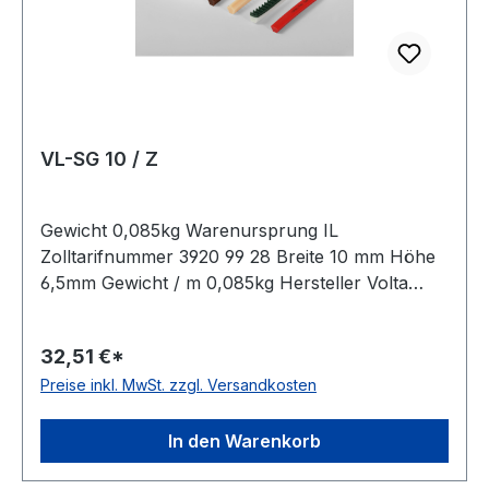
VL-SG 10 / Z
Gewicht 0,085kg Warenursprung IL
Zolltarifnummer 3920 99 28 Breite 10 mm Höhe
6,5mm Gewicht / m 0,085kg Hersteller Volta
Ausführung ungezahnt antistatisch nein Material
Polyurethan Farbe braun Rollenlänge 30,5m
32,51 €*
FDA-Zulassung ja Zugstrang nein Shorehärte
Preise inkl. MwSt. zzgl. Versandkosten
80° Shore A
In den Warenkorb