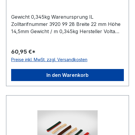
Gewicht 0,345kg Warenursprung IL
Zolltarifnummer 3920 99 28 Breite 22 mm Höhe
14,5mm Gewicht / m 0,345kg Hersteller Volta
Ausführung ungezahnt antistatisch nein Material
Polyurethan Farbe braun Rollenlänge 30,5m
60,95 €*
FDA-Zulassung ja Zugstrang nein Shorehärte
Preise inkl. MwSt. zzgl. Versandkosten
80° Shore A
In den Warenkorb