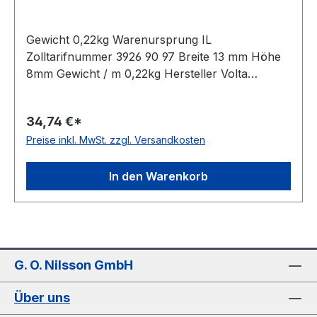
Gewicht 0,22kg Warenursprung IL
Zolltarifnummer 3926 90 97 Breite 13 mm Höhe
8mm Gewicht / m 0,22kg Hersteller Volta
Ausführung ungezahnt antistatisch nein Material
Polyurethan Farbe rot Rollenlänge 30,5m FDA-
34,74 €*
Zulassung ja Zugstrang nein Shorehärte 90°
Preise inkl. MwSt. zzgl. Versandkosten
Shore A
In den Warenkorb
G. O. Nilsson GmbH
Über uns