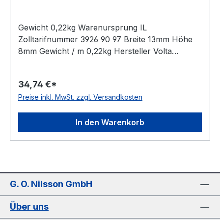
Gewicht 0,22kg Warenursprung IL
Zolltarifnummer 3926 90 97 Breite 13mm Höhe
8mm Gewicht / m 0,22kg Hersteller Volta
Ausführung ungezahnt antistatisch nein Material
Polyurethan Farbe braun Rollenlänge 30,5m
34,74 €*
FDA-Zulassung ja Zugstrang nein Shorehärte
Preise inkl. MwSt. zzgl. Versandkosten
80° Shore A
In den Warenkorb
G. O. Nilsson GmbH
Über uns