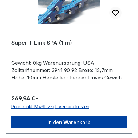
Super-T Link SPA (1 m)
Gewicht: 0kg Warenursprung: USA
Zolltarifnummer: 3941 90 92 Breite: 12,7mm
Höhe: 10mm Hersteller : Fenner Drives Gewicht /
m: 0,235kg Hersteller: Fenner Drives
Ausführung: mit Metallnieten antistatisch: nein
269,94 €*
Material: Polyurethan mit Gewebeeinlagen
Preise inkl. MwSt. zzgl. Versandkosten
Farbe: blau Rollenlänge: 1m Hinweis: Aufpreis
für Anschnitte: 10%
In den Warenkorb