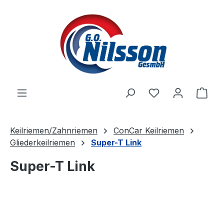
Zum Hauptinhalt springen
Ware
Keilriemen/Zahnriemen
ConCar Keilriemen
Gliederkeilriemen
Super-T Link
Super-T Link