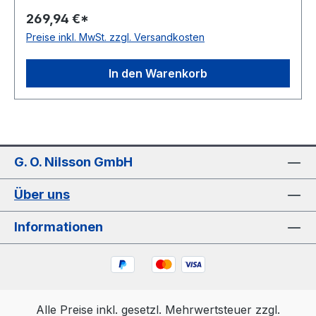
Ausführung: mit Metallnieten antistatisch: nein
269,94 €*
Material: Polyurethan mit Gewebeeinlagen
Preise inkl. MwSt. zzgl. Versandkosten
Farbe: blau Rollenlänge: 20m Hinweis: Aufpreis
für Anschnitte: 10%
In den Warenkorb
G. O. Nilsson GmbH
Über uns
Informationen
Alle Preise inkl. gesetzl. Mehrwertsteuer zzgl.