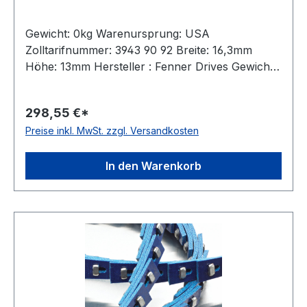
Gewicht: 0kg Warenursprung: USA
Zolltarifnummer: 3943 90 92 Breite: 16,3mm
Höhe: 13mm Hersteller : Fenner Drives Gewicht /
m: 0,295kg Hersteller: Fenner Drives
Ausführung: mit Metallnieten antistatisch: nein
298,55 €*
Material: Polyurethan mit Gewebeeinlagen
Preise inkl. MwSt. zzgl. Versandkosten
Farbe: blau Rollenlänge: 1m Hinweis: Aufpreis
für Anschnitte: 10%
In den Warenkorb