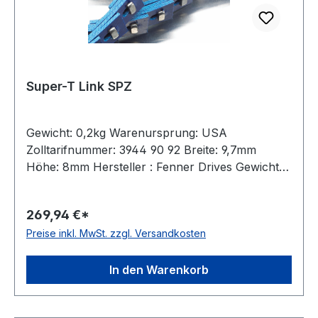
Super-T Link SPZ
Gewicht: 0,2kg Warenursprung: USA
Zolltarifnummer: 3944 90 92 Breite: 9,7mm
Höhe: 8mm Hersteller : Fenner Drives Gewicht /
m: 0,2kg Hersteller: Fenner Drives Ausführung:
mit Metallnieten antistatisch: nein Material:
269,94 €*
Polyurethan mit Gewebeeinlagen Farbe: blau
Preise inkl. MwSt. zzgl. Versandkosten
Rollenlänge: 20m Hinweis: Aufpreis für
Anschnitte: 10%
In den Warenkorb