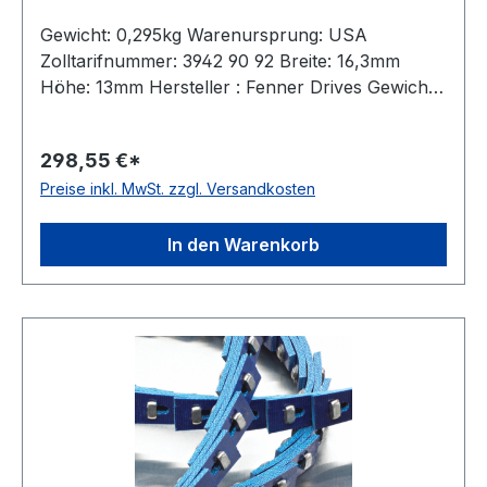
Gewicht: 0,295kg Warenursprung: USA
Zolltarifnummer: 3942 90 92 Breite: 16,3mm
Höhe: 13mm Hersteller : Fenner Drives Gewicht /
m: 0,295kg Hersteller: Fenner Drives
Ausführung: mit Metallnieten antistatisch: nein
298,55 €*
Material: Polyurethan mit Gewebeeinlagen
Preise inkl. MwSt. zzgl. Versandkosten
Farbe: blau Rollenlänge: 20m Hinweis: Aufpreis
für Anschnitte: 10%
In den Warenkorb