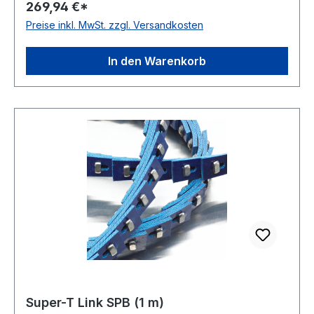
269,94 €*
Polyurethan mit Gewebeeinlagen Farbe: blau
Preise inkl. MwSt. zzgl. Versandkosten
Rollenlänge: 1m Hinweis: Aufpreis für
Anschnitte: 10%
In den Warenkorb
Super-T Link SPB (1 m)