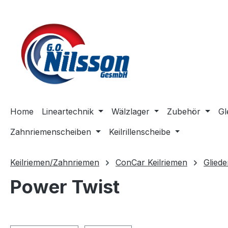
m Hauptinhalt springen
Zur Suche springen
Zur Hauptnavigation springen
Home
Lineartechnik
Wälzlager
Zubehör
Gl
Zahnriemenscheiben
Keilrillenscheibe
Keilriemen/Zahnriemen
ConCar Keilriemen
Gliede
Power Twist