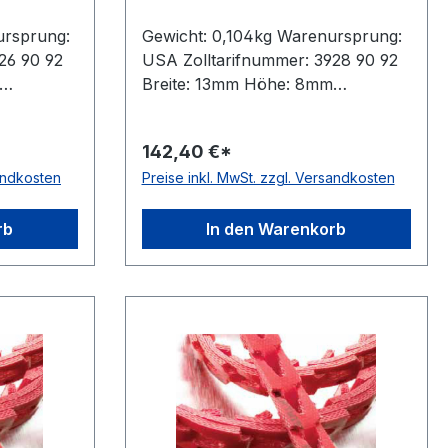
ursprung:
Gewicht: 0,104kg Warenursprung:
26 90 92
USA Zolltarifnummer: 3928 90 92
Breite: 13mm Höhe: 8mm
es Gewicht
Hersteller : Fenner Drives Gewicht
 Fenner
/ m: 0,104kg Hersteller: Fenner
142,40 €*
e
Drives Ausführung: ohne
sandkosten
Preise inkl. MwSt. zzgl. Versandkosten
 nein
Metallnieten antistatisch: nein
Material: Polyurethan mit
ot
Gewebeeinlagen Farbe: rot
rb
In den Warenkorb
2
Rollenlänge: 30, 10 bzw. 2
(Kurzlänge)m