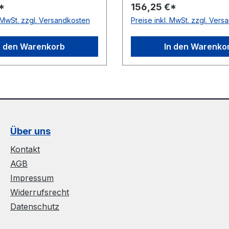
*
156,25 €*
sführung: ohne
Drives Ausführung: ohn
. MwSt. zzgl. Versandkosten
Preise inkl. MwSt. zzgl. Ver
en antistatisch: nein
Metallnieten antistatisch:
Polyurethan mit
Material: Polyurethan mit
lagen Farbe: rot
Gewebeeinlagen Farbe: r
n den Warenkorb
In den Warenko
e: 30, 10 bzw. 2
Rollenlänge: 30, 10 bzw. 
e)m
(Kurzlänge)m
Über uns
Kontakt
AGB
Impressum
Widerrufsrecht
Datenschutz