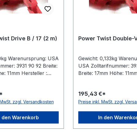
ist Drive B / 17 (2 m)
Power Twist Double-
 0kg Warenursprung: USA
Gewicht: 0,133kg Warenu
ummer: 3931 90 92 Breite:
USA Zolltarifnummer: 39
: 11mm Hersteller :
Breite: 17mm Höhe: 11m
ives Gewicht / m:
Hersteller : Fenner Driv
rsteller: Fenner Drives
/ m: 0,133kg Hersteller: 
*
195,43 €*
g: ohne Metallnieten
Drives Ausführung: ohn
. MwSt. zzgl. Versandkosten
Preise inkl. MwSt. zzgl. Ver
h: nein Material:
Metallnieten antistatisch:
an mit Gewebeeinlagen
Material: Polyurethan mit
 Rollenlänge: 30, 10 bzw.
Gewebeeinlagen Farbe: r
n den Warenkorb
In den Warenko
nge)m
Rollenlänge: 30, 10 bzw. 
(Kurzlänge)m