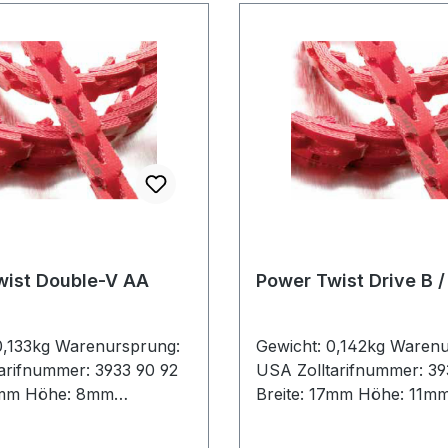
wist Double-V AA
Power Twist Drive B /
0,133kg Warenursprung:
Gewicht: 0,142kg Waren
arifnummer: 3933 90 92
USA Zolltarifnummer: 39
13mm Höhe: 8mm
Breite: 17mm Höhe: 11m
 : Fenner Drives Gewicht
Hersteller : Fenner Driv
kg Hersteller: Fenner
/ m: 0,142kg Hersteller: 