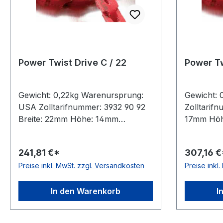
Power Twist Drive C / 22
Power Tw
Gewicht: 0,22kg Warenursprung:
Gewicht:
USA Zolltarifnummer: 3932 90 92
Zolltarifn
Breite: 22mm Höhe: 14mm
17mm Höhe
Hersteller : Fenner Drives Gewicht
Fenner Dr
/ m: 0,22kg Hersteller: Fenner
0,142kg He
241,81 €*
307,16 €
Drives Ausführung: ohne
Ausführun
Preise inkl. MwSt. zzgl. Versandkosten
Preise inkl
Metallnieten antistatisch: nein
antistatisc
Material: Polyurethan mit
Polyureth
Gewebeeinlagen Farbe: rot
Farbe: rot
In den Warenkorb
I
Rollenlänge: 30, 10 bzw. 2
2 (Kurzlä
(Kurzlänge)m