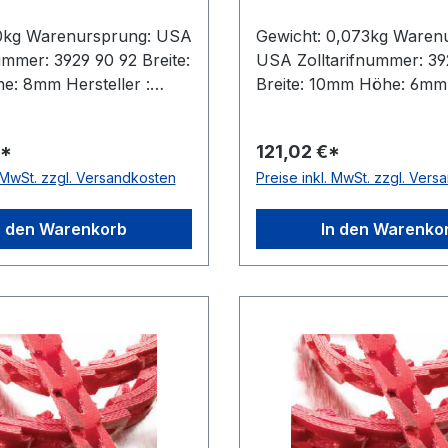
 0kg Warenursprung: USA
Gewicht: 0,073kg Waren
ummer: 3929 90 92 Breite:
USA Zolltarifnummer: 39
: 8mm Hersteller :
Breite: 10mm Höhe: 6mm
ives Gewicht / m:
Hersteller : Fenner Driv
ersteller: Fenner Drives
/ m: 0,073kg Hersteller:
€*
121,02 €*
g: ohne Metallnieten
Drives Ausführung: ohn
. MwSt. zzgl. Versandkosten
Preise inkl. MwSt. zzgl. Ver
h: nein Material:
Metallnieten antistatisch:
an mit Gewebeeinlagen
Material: Polyurethan mit
 Rollenlänge: 30, 10 bzw.
Gewebeeinlagen Farbe: r
n den Warenkorb
In den Warenko
nge)m
Rollenlänge: 30, 10 bzw. 
(Kurzlänge)m