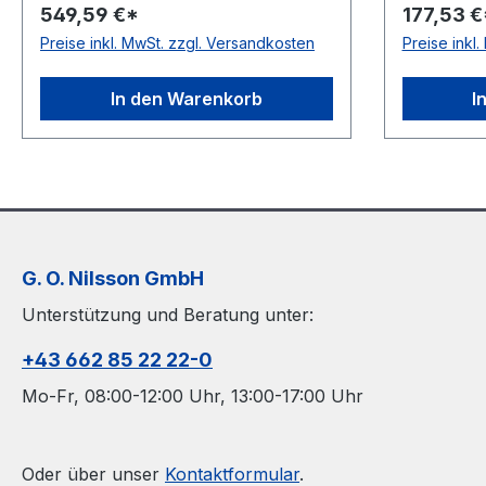
549,59 €*
177,53 €
Drives Ausführung: ohne
Drives Au
Preise inkl. MwSt. zzgl. Versandkosten
Preise inkl
Metallnieten antistatisch: nein
Metallniet
Material: Polyurethan mit
Material: 
Gewebeeinlagen Farbe: rot
Gewebeein
In den Warenkorb
I
Rollenlänge: 30, 10 bzw. 2
Rollenläng
(Kurzlänge)m
(Kurzläng
G. O. Nilsson GmbH
Unterstützung und Beratung unter:
+43 662 85 22 22-0
Mo-Fr, 08:00-12:00 Uhr, 13:00-17:00 Uhr
Oder über unser
Kontaktformular
.