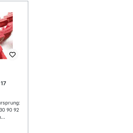
 17
ursprung:
30 90 92
m
es Gewicht
Fenner