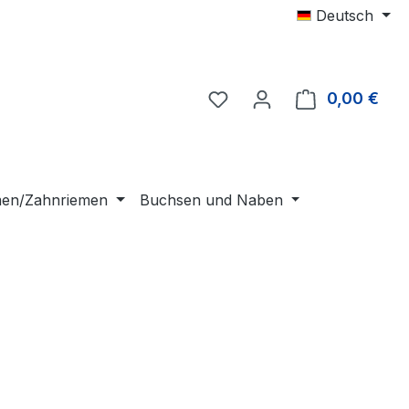
Deutsch
0,00 €
Ware
emen/Zahnriemen
Buchsen und Naben