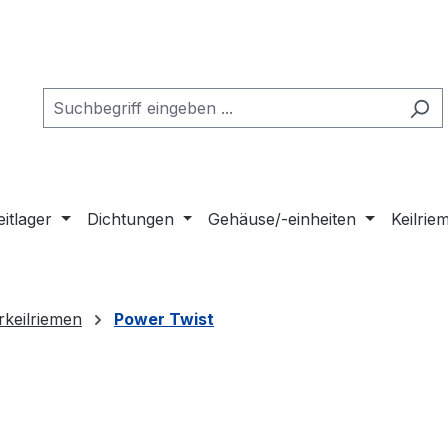
eitlager
Dichtungen
Gehäuse/-einheiten
Keilri
rkeilriemen
Power Twist