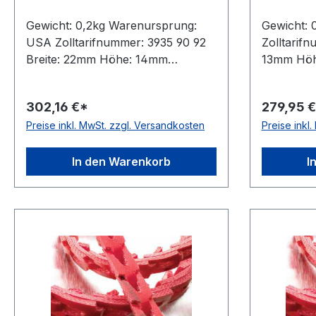
Gewicht: 0,2kg Warenursprung:
Gewicht:
USA Zolltarifnummer: 3935 90 92
Zolltarifn
Breite: 22mm Höhe: 14mm
13mm Höhe
Hersteller : Fenner Drives Gewicht
Fenner Dr
/ m: 0,2kg Hersteller: Fenner
0,104kg H
302,16 €*
279,95 
Drives Ausführung: ohne
Ausführun
Preise inkl. MwSt. zzgl. Versandkosten
Preise inkl
Metallnieten antistatisch: nein
antistatisc
Material: Polyurethan mit
Polyureth
Gewebeeinlagen Farbe: rot
Farbe: rot
In den Warenkorb
I
Rollenlänge: 30, 10 bzw. 2
2 (Kurzlä
(Kurzlänge)m