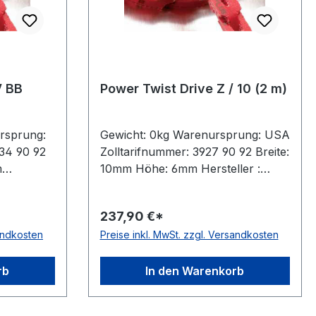
V BB
Power Twist Drive Z / 10 (2 m)
rsprung:
Gewicht: 0kg Warenursprung: USA
34 90 92
Zolltarifnummer: 3927 90 92 Breite:
m
10mm Höhe: 6mm Hersteller :
es Gewicht
Fenner Drives Gewicht / m:
Fenner
0,073kg Hersteller: Fenner Drives
237,90 €*
e
Ausführung: ohne Metallnieten
sandkosten
Preise inkl. MwSt. zzgl. Versandkosten
 nein
antistatisch: nein Material:
Polyurethan mit Gewebeeinlagen
ot
Farbe: rot Rollenlänge: 30, 10 bzw.
rb
In den Warenkorb
2
2 (Kurzlänge)m