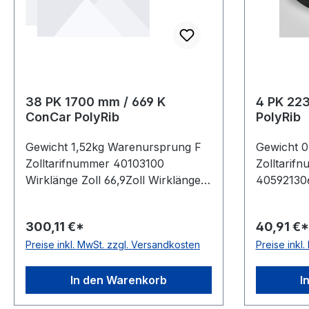
38 PK 1700 mm / 669 K
4 PK 22
ConCar PolyRib
PolyRib
Gewicht 1,52kg Warenursprung F
Gewicht 
Zolltarifnummer 40103100
Zolltarif
Wirklänge Zoll 66,9Zoll Wirklänge
405921306
mm 1700mm Rippenanzahl
88Zoll W
38Stück Hersteller ConCar
Rippenanz
300,11 €*
40,91 €*
antistatisch auf der Laufseite nach
ConCar ant
Preise inkl. MwSt. zzgl. Versandkosten
Preise inkl
ISO 1813 Norm DIN 7867 Material
Laufseite
Neoprene Zugstrang Polyester
7867 Mate
Rippenabstand 3,56mm Höhe
Polyester
In den Warenkorb
I
4,9mm
Höhe 4,