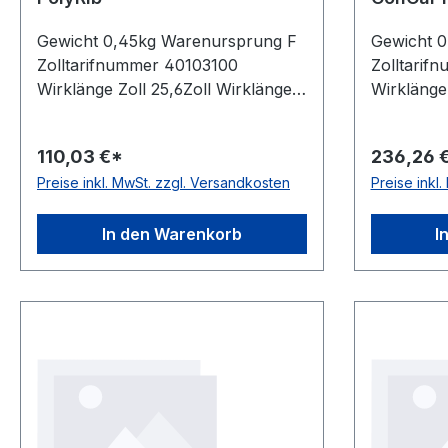
Gewicht 0,45kg Warenursprung F
Gewicht 
Zolltarifnummer 40103100
Zolltarif
Wirklänge Zoll 25,6Zoll Wirklänge
Wirklänge
mm 650mm Rippenanzahl 30Stück
mm 1330m
Hersteller ConCar antistatisch auf
36Stück H
110,03 €*
236,26 
der Laufseite nach ISO 1813 Norm
antistatis
Preise inkl. MwSt. zzgl. Versandkosten
Preise inkl
DIN 7867 Material Neoprene
ISO 1813 
Zugstrang Polyester
Neoprene 
Rippenabstand 3,56mm Höhe
Rippenab
In den Warenkorb
I
4,9mm
4,9mm