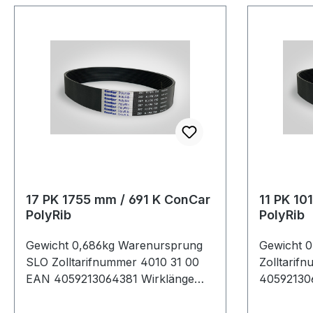
17 PK 1755 mm / 691 K ConCar
11 PK 10
PolyRib
PolyRib
Gewicht 0,686kg Warenursprung
Gewicht 
SLO Zolltarifnummer 4010 31 00
Zolltarif
EAN 4059213064381 Wirklänge
405921306
Zoll 69,1Zoll Wirklänge mm 1755mm
40Zoll W
Rippenanzahl 17Stück Hersteller
Rippenanz