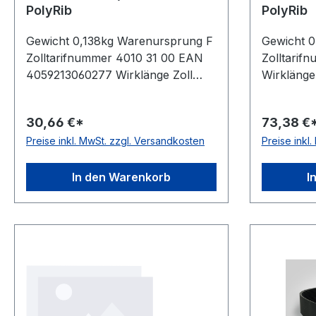
PolyRib
PolyRib
Gewicht 0,138kg Warenursprung F
Gewicht 
Zolltarifnummer 4010 31 00 EAN
Zolltarif
4059213060277 Wirklänge Zoll
Wirklänge
39,4Zoll Wirklänge mm 1000mm
mm 1387m
Rippenanzahl 6Stück Hersteller
Hersteller
30,66 €*
73,38 €
ConCar antistatisch auf der
der Laufs
Preise inkl. MwSt. zzgl. Versandkosten
Preise inkl
Laufseite nach ISO 1813 Norm DIN
DIN 7867 
7867 Material Neoprene Zugstrang
Zugstrang
Polyester Rippenabstand 3,56mm
Rippenab
In den Warenkorb
I
Höhe 4,9mm
4,9mm