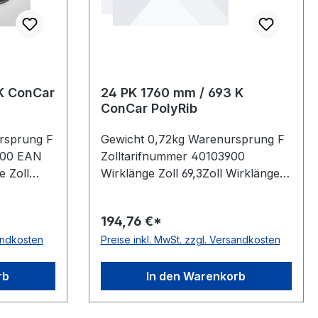
 K ConCar
24 PK 1760 mm / 693 K
ConCar PolyRib
rsprung F
Gewicht 0,72kg Warenursprung F
1 00 EAN
Zolltarifnummer 40103900
 Zoll
Wirklänge Zoll 69,3Zoll Wirklänge
1700mm
mm 1760mm Rippenanzahl
rsteller
24Stück Hersteller ConCar
194,76 €*
er
antistatisch auf der Laufseite nach
sandkosten
Preise inkl. MwSt. zzgl. Versandkosten
 Norm DIN
ISO 1813 Norm DIN 7867 Material
 Zugstrang
Neoprene Zugstrang Polyester
d 3,56mm
Rippenabstand 3,56mm Höhe
rb
In den Warenkorb
4,9mm