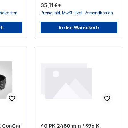
35,11 €*
seite nach
ConCar antistatisch auf der
sandkosten
Preise inkl. MwSt. zzgl. Versandkosten
 Material
Laufseite nach ISO 1813 Norm DIN
yester
7867 Material Neoprene Zugstrang
Höhe
Polyester Rippenabstand 3,56mm
rb
In den Warenkorb
Höhe 4,9mm
K ConCar
40 PK 2480 mm / 976 K