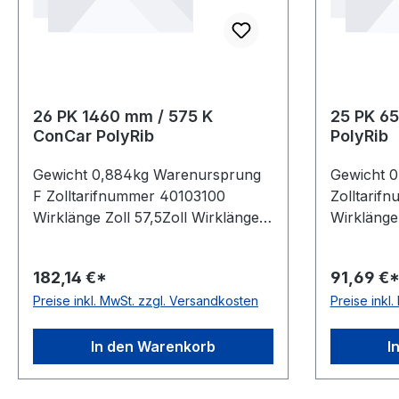
26 PK 1460 mm / 575 K
25 PK 6
ConCar PolyRib
PolyRib
Gewicht 0,884kg Warenursprung
Gewicht 
F Zolltarifnummer 40103100
Zolltarif
Wirklänge Zoll 57,5Zoll Wirklänge
Wirklänge 
mm 1460mm Rippenanzahl
mm 650mm
26Stück Hersteller ConCar
Hersteller
182,14 €*
91,69 €
antistatisch auf der Laufseite nach
der Laufs
Preise inkl. MwSt. zzgl. Versandkosten
Preise inkl
ISO 1813 Norm DIN 7867 Material
DIN 7867 
Neoprene Zugstrang Polyester
Zugstrang
Rippenabstand 3,56mm Höhe
Rippenab
In den Warenkorb
I
4,9mm
4,9mm