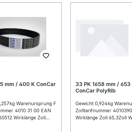
15 mm / 400 K ConCar
33 PK 1658 mm / 653
ConCar PolyRib
0,257kg Warenursprung F
Gewicht 0,924kg Warenu
nummer 4010 31 00 EAN
Zolltarifnummer 401039
0512 Wirklänge Zoll
Wirklänge Zoll 65,3Zoll 
irklänge mm 1015mm
mm 1658mm Rippenanza
ahl 11Stück Hersteller
33Stück Hersteller ConC