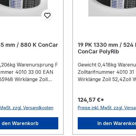
35 mm / 880 K ConCar
19 PK 1330 mm / 524 
ConCar PolyRib
0,206kg Warenursprung F
Gewicht 0,418kg Warenu
nummer 4010 33 00 EAN
Zolltarifnummer 4010 31
5968 Wirklänge Zoll
Wirklänge Zoll 52,4Zoll 
irklänge mm 2235mm
mm 1330mm Rippenanza
ahl 4Stück Hersteller
19Stück Hersteller ConC
124,57 €*
istatisch auf der
antistatisch auf der Lauf
. MwSt. zzgl. Versandkosten
Preise inkl. MwSt. zzgl. Ver
 nach ISO 1813 Norm DIN
ISO 1813 Norm DIN 7867
rial Neoprene Zugstrang
Neoprene Zugstrang Pol
 Rippenabstand 3,56mm
Rippenabstand 3,56mm 
n den Warenkorb
In den Warenko
9mm
4,9mm