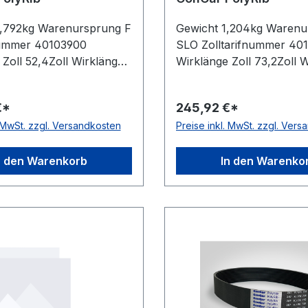
0,792kg Warenursprung F
Gewicht 1,204kg Warenu
nummer 40103900
SLO Zolltarifnummer 40
 Zoll 52,4Zoll Wirklänge
Wirklänge Zoll 73,2Zoll 
m Rippenanzahl
mm 1860mm Rippenanza
ersteller ConCar
28Stück Hersteller ConC
€*
245,92 €*
ch auf der Laufseite nach
antistatisch auf der Lauf
. MwSt. zzgl. Versandkosten
Preise inkl. MwSt. zzgl. Ver
Norm DIN 7867 Material
ISO 1813 Norm DIN 7867
Zugstrang Polyester
Neoprene Zugstrang Pol
stand 3,56mm Höhe
Rippenabstand 3,56mm 
n den Warenkorb
In den Warenko
4,9mm