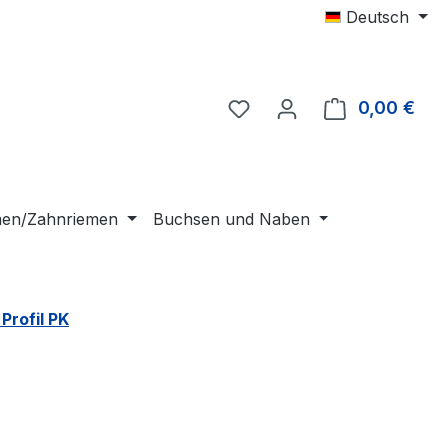
Deutsch
0,00 €
Ware
emen/Zahnriemen
Buchsen und Naben
Profil PK