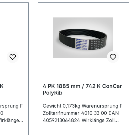
 K
4 PK 1885 mm / 742 K ConCar
PolyRib
rsprung F
Gewicht 0,173kg Warenursprung F
00
Zolltarifnummer 4010 33 00 EAN
Wirklänge
4059213064824 Wirklänge Zoll
hl
74,2Zoll Wirklänge mm 1885mm
ar
Rippenanzahl 4Stück Hersteller