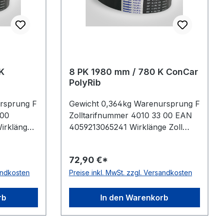
K
8 PK 1980 mm / 780 K ConCar
PolyRib
rsprung F
Gewicht 0,364kg Warenursprung F
 00
Zolltarifnummer 4010 33 00 EAN
Wirklänge
4059213065241 Wirklänge Zoll
hl
78Zoll Wirklänge mm 1980mm
ar
Rippenanzahl 8Stück Hersteller
72,90 €*
seite nach
ConCar antistatisch auf der
sandkosten
Preise inkl. MwSt. zzgl. Versandkosten
 Material
Laufseite nach ISO 1813 Norm DIN
yester
7867 Material Neoprene Zugstrang
Höhe
Polyester Rippenabstand 3,56mm
rb
In den Warenkorb
Höhe 4,9mm