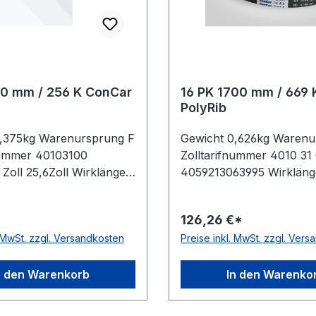
50 mm / 256 K ConCar
16 PK 1700 mm / 669
PolyRib
0,375kg Warenursprung F
Gewicht 0,626kg Warenu
nummer 40103100
Zolltarifnummer 4010 3
Zoll 25,6Zoll Wirklänge
4059213063995 Wirklänge
 Rippenanzahl 25Stück
66,9Zoll Wirklänge mm 
 ConCar antistatisch auf
Rippenanzahl 16Stück He
*
126,26 €*
eite nach ISO 1813 Norm
ConCar antistatisch auf d
. MwSt. zzgl. Versandkosten
Preise inkl. MwSt. zzgl. Ver
Material Neoprene
Laufseite nach ISO 1813
 Polyester
7867 Material Neoprene
stand 3,56mm Höhe
Polyester Rippenabstan
n den Warenkorb
In den Warenko
Höhe 4,9mm