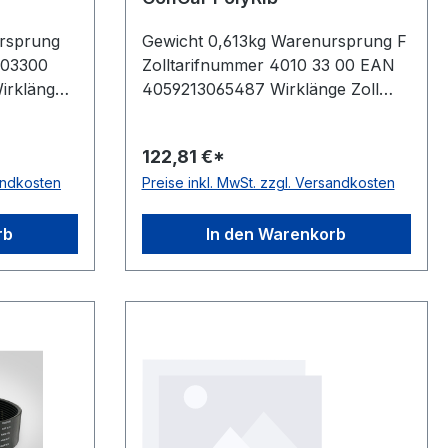
rsprung
Gewicht 0,613kg Warenursprung F
103300
Zolltarifnummer 4010 33 00 EAN
Wirklänge
4059213065487 Wirklänge Zoll
hl
80,7Zoll Wirklänge mm 2050mm
ar
Rippenanzahl 13Stück Hersteller
122,81 €*
seite nach
ConCar antistatisch auf der
sandkosten
Preise inkl. MwSt. zzgl. Versandkosten
 Material
Laufseite nach ISO 1813 Norm DIN
yester
7867 Material Neoprene Zugstrang
Höhe
Polyester Rippenabstand 3,56mm
rb
In den Warenkorb
Höhe 4,9mm