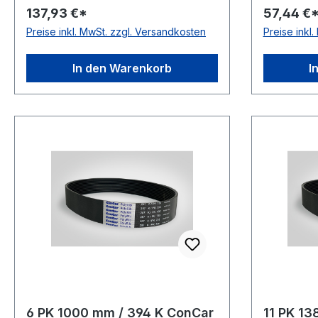
137,93 €*
57,44 €
ConCar antistatisch auf der
ConCar ant
Preise inkl. MwSt. zzgl. Versandkosten
Preise inkl
Laufseite nach ISO 1813 Norm DIN
Laufseite
7867 Material Neoprene Zugstrang
7867 Mate
Polyester Rippenabstand 3,56mm
Polyester
In den Warenkorb
I
Höhe 4,9mm
Höhe 4,
6 PK 1000 mm / 394 K ConCar
11 PK 13