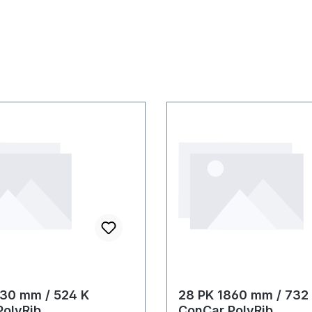
330 mm / 524 K
28 PK 1860 mm / 732
PolyRib
ConCar PolyRib