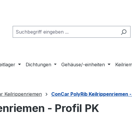
eitlager
Dichtungen
Gehäuse/-einheiten
Keilri
r Keilrippenriemen
ConCar PolyRib Keilrippenriemen - 
nriemen - Profil PK