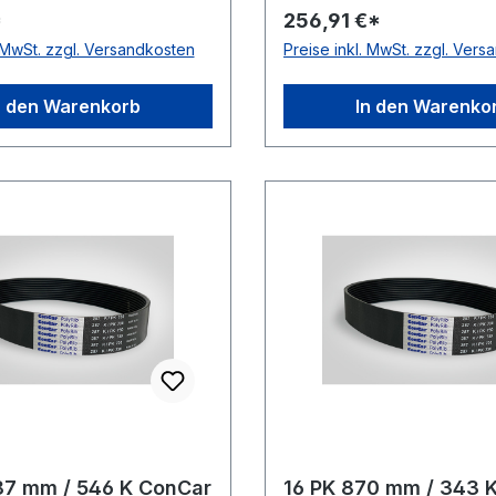
*
256,91 €*
istatisch auf der
antistatisch auf der Lauf
. MwSt. zzgl. Versandkosten
Preise inkl. MwSt. zzgl. Ver
 nach ISO 1813 Norm DIN
ISO 1813 Norm DIN 7867
rial Neoprene Zugstrang
Neoprene Zugstrang Pol
 Rippenabstand 3,56mm
Rippenabstand 3,56mm 
n den Warenkorb
In den Warenko
9mm
4,9mm
87 mm / 546 K ConCar
16 PK 870 mm / 343 