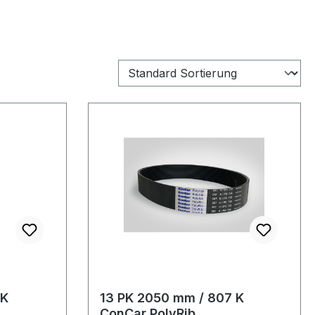
 K
13 PK 2050 mm / 807 K
ConCar PolyRib