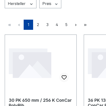
Hersteller
Preis
Seite
Seite
Seite
Seite
Seite
1
2
3
4
5
30 PK 650 mm / 256 K ConCar
36 PK 1
PolyRib
ConCar 