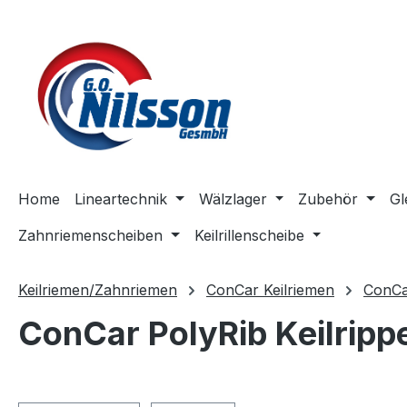
m Hauptinhalt springen
Zur Suche springen
Zur Hauptnavigation springen
Home
Lineartechnik
Wälzlager
Zubehör
Gl
Zahnriemenscheiben
Keilrillenscheibe
Keilriemen/Zahnriemen
ConCar Keilriemen
ConCa
ConCar PolyRib Keilrippe