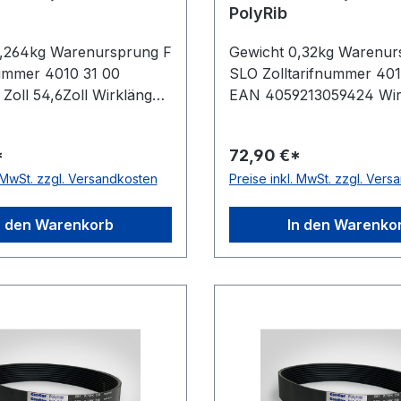
PolyRib
0,264kg Warenursprung F
Gewicht 0,32kg Warenur
nummer 4010 31 00
SLO Zolltarifnummer 401
 Zoll 54,6Zoll Wirklänge
EAN 4059213059424 Wir
m Rippenanzahl 11Stück
Zoll 34,3Zoll Wirklänge 
 ConCar antistatisch auf
870mm Rippenanzahl 16
*
72,90 €*
eite nach ISO 1813 Norm
Hersteller ConCar antista
. MwSt. zzgl. Versandkosten
Preise inkl. MwSt. zzgl. Ver
Material Neoprene
der Laufseite nach ISO 
 Polyester
DIN 7867 Material Neop
stand 3,56mm Höhe
Zugstrang Polyester
n den Warenkorb
In den Warenko
Rippenabstand 3,56mm 
4,9mm