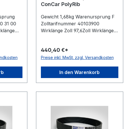
ConCar PolyRib
sprung
Gewicht 1,68kg Warenursprung F
0 31 00
Zolltarifnummer 40103900
klänge
Wirklänge Zoll 97,6Zoll Wirklänge
mm
mm 2480mm Rippenanzahl
Stück
40Stück Hersteller ConCar
440,40 €*
tisch auf
antistatisch auf der Laufseite nach
sandkosten
Preise inkl. MwSt. zzgl. Versandkosten
1813 Norm
ISO 1813 Norm DIN 7867 Material
rene
Neoprene Zugstrang Polyester
Rippenabstand 3,56mm Höhe
rb
In den Warenkorb
Höhe
4,9mm