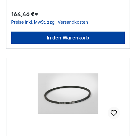
mm 7122mm Innenlänge 7040mm Hersteller
ConCar Ausführung ummantelt antistatisch ja
164,46 €*
Norm DIN 7753 Material Neoprene Zugstrang
Preise inkl. MwSt. zzgl. Versandkosten
Polyester Breite 16,3mm Höhe 13mm
In den Warenkorb