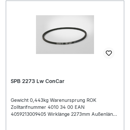
SPB 2273 Lw ConCar
Gewicht 0,443kg Warenursprung ROK
Zolltarifnummer 4010 34 00 EAN
4059213009405 Wirklänge 2273mm Außenlänge
mm 2295mm Innenlänge 2213mm Hersteller
ConCar Ausführung ummantelt antistatisch ja