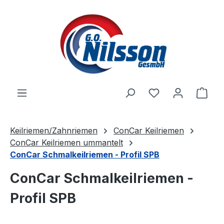
Zum Hauptinhalt springen
Ware
Keilriemen/Zahnriemen
ConCar Keilriemen
ConCar Keilriemen ummantelt
ConCar Schmalkeilriemen - Profil SPB
ConCar Schmalkeilriemen -
Profil SPB