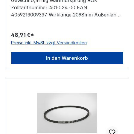
Gewicht 0,411kg Warenursprung ROK
Zolltarifnummer 4010 34 00 EAN
4059213009337 Wirklänge 2098mm Außenlänge
mm 2120mm Innenlänge 2038mm Hersteller
ConCar Ausführung ummantelt antistatisch ja
48,91 €*
Norm DIN 7753 Material Neoprene Zugstrang
Preise inkl. MwSt. zzgl. Versandkosten
Polyester Breite 16,3mm Höhe 13mm
In den Warenkorb