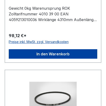
Gewicht 0kg Warenursprung ROK
Zolltarifnummer 4010 39 00 EAN
4059213010036 Wirklänge 4310mm Außenlänge
mm 4332mm Innenlänge 4250mm Hersteller
ConCar Ausführung ummantelt antistatisch ja
98,12 €*
Norm DIN 7753 Material Neoprene Zugstrang
Preise inkl. MwSt. zzgl. Versandkosten
Polyester Breite 16,3mm Höhe 13mm
In den Warenkorb