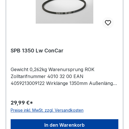
SPB 1350 Lw ConCar
Gewicht 0,262kg Warenursprung ROK
Zolltarifnummer 4010 32 00 EAN
4059213009122 Wirklänge 1350mm Außenlänge
mm 1372mm Innenlänge 1290mm Hersteller
ConCar Ausführung ummantelt antistatisch ja
29,99 €*
Norm DIN 7753 Material Neoprene Zugstrang
Preise inkl. MwSt. zzgl. Versandkosten
Polyester Breite 16,3mm Höhe 13mm
In den Warenkorb