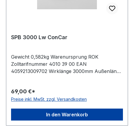
SPB 3000 Lw ConCar
Gewicht 0,582kg Warenursprung ROK
Zolltarifnummer 4010 39 00 EAN
4059213009702 Wirklänge 3000mm Außenlänge
mm 3022mm Innenlänge 2940mm Hersteller
ConCar Ausführung ummantelt antistatisch ja
69,00 €*
Norm DIN 7753 Material Neoprene Zugstrang
Preise inkl. MwSt. zzgl. Versandkosten
Polyester Breite 16,3mm Höhe 13mm
In den Warenkorb