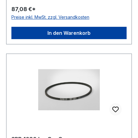
ConCar Ausführung ummantelt antistatisch ja
87,08 €*
Norm DIN 7753 Material Neoprene Zugstrang
Preise inkl. MwSt. zzgl. Versandkosten
Polyester Breite 16,3mm Höhe 13mm
In den Warenkorb