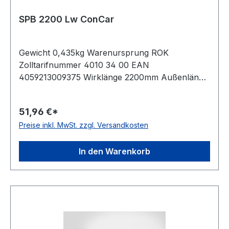
SPB 2200 Lw ConCar
Gewicht 0,435kg Warenursprung ROK
Zolltarifnummer 4010 34 00 EAN
4059213009375 Wirklänge 2200mm Außenlänge
mm 2222mm Innenlänge 2140mm Hersteller
ConCar Ausführung ummantelt antistatisch ja
51,96 €*
Norm DIN 7753 Material Neoprene Zugstrang
Preise inkl. MwSt. zzgl. Versandkosten
Polyester Breite 16,3mm Höhe 13mm
In den Warenkorb