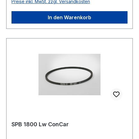
Preise inkl. MwSt. zzgl. Versandkosten
Polyester Breite 16,3mm Höhe 13mm
In den Warenkorb
SPB 1800 Lw ConCar