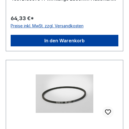
mm 2822mm Innenlänge 2740mm Hersteller
ConCar Ausführung ummantelt antistatisch ja
64,33 €*
Norm DIN 7753 Material Neoprene Zugstrang
Preise inkl. MwSt. zzgl. Versandkosten
Polyester Breite 16,3mm Höhe 13mm
In den Warenkorb