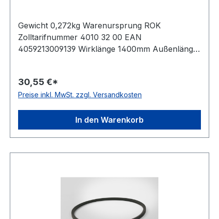
Gewicht 0,272kg Warenursprung ROK
Zolltarifnummer 4010 32 00 EAN
4059213009139 Wirklänge 1400mm Außenlänge
mm 1422mm Innenlänge 1340mm Hersteller
ConCar Ausführung ummantelt antistatisch ja
30,55 €*
Norm DIN 7753 Material Neoprene Zugstrang
Preise inkl. MwSt. zzgl. Versandkosten
Polyester Breite 16,3mm Höhe 13mm
In den Warenkorb