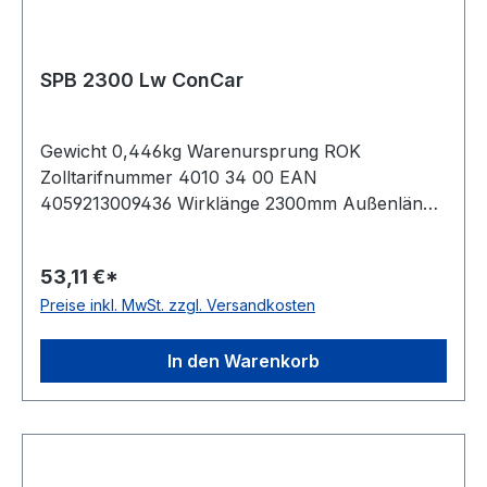
SPB 2300 Lw ConCar
Gewicht 0,446kg Warenursprung ROK
Zolltarifnummer 4010 34 00 EAN
4059213009436 Wirklänge 2300mm Außenlänge
mm 2322mm Innenlänge 2240mm Hersteller
ConCar Ausführung ummantelt antistatisch ja
53,11 €*
Norm DIN 7753 Material Neoprene Zugstrang
Preise inkl. MwSt. zzgl. Versandkosten
Polyester Breite 16,3mm Höhe 13mm
In den Warenkorb