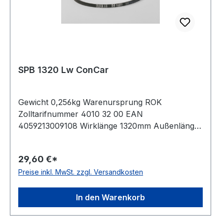
SPB 1320 Lw ConCar
Gewicht 0,256kg Warenursprung ROK
Zolltarifnummer 4010 32 00 EAN
4059213009108 Wirklänge 1320mm Außenlänge
mm 1342mm Innenlänge 1260mm Hersteller
ConCar Ausführung ummantelt antistatisch ja
29,60 €*
Norm DIN 7753 Material Neoprene Zugstrang
Preise inkl. MwSt. zzgl. Versandkosten
Polyester Breite 16,3mm Höhe 13mm
In den Warenkorb