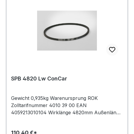
SPB 4820 Lw ConCar
Gewicht 0,935kg Warenursprung ROK
Zolltarifnummer 4010 39 00 EAN
4059213010104 Wirklänge 4820mm Außenlänge
mm 4842mm Innenlänge 7460mm Hersteller
ConCar Ausführung ummantelt antistatisch ja
110,40 €*
Norm DIN 7753 Material Neoprene Zugstrang