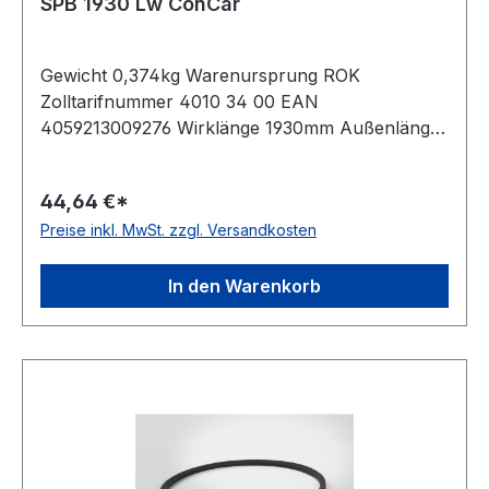
SPB 1930 Lw ConCar
Gewicht 0,374kg Warenursprung ROK
Zolltarifnummer 4010 34 00 EAN
4059213009276 Wirklänge 1930mm Außenlänge
mm 1952mm Innenlänge 1870mm Hersteller
ConCar Ausführung ummantelt antistatisch ja
44,64 €*
Norm DIN 7753 Material Neoprene Zugstrang
Preise inkl. MwSt. zzgl. Versandkosten
Polyester Breite 16,3mm Höhe 13mm
In den Warenkorb