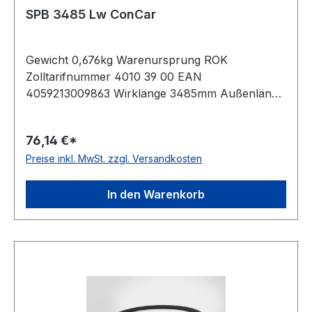
SPB 3485 Lw ConCar
Gewicht 0,676kg Warenursprung ROK
Zolltarifnummer 4010 39 00 EAN
4059213009863 Wirklänge 3485mm Außenlänge
mm 3507mm Innenlänge 3425mm Hersteller
ConCar Ausführung ummantelt antistatisch ja
76,14 €*
Norm DIN 7753 Material Neoprene Zugstrang
Preise inkl. MwSt. zzgl. Versandkosten
Polyester Breite 16,3mm Höhe 13mm
In den Warenkorb