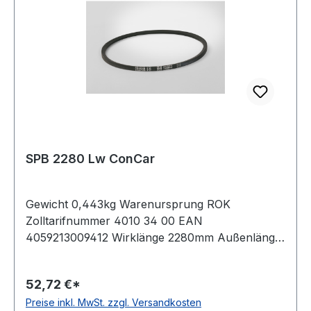
SPB 2280 Lw ConCar
Gewicht 0,443kg Warenursprung ROK
Zolltarifnummer 4010 34 00 EAN
4059213009412 Wirklänge 2280mm Außenlänge
mm 2302mm Innenlänge 2220mm Hersteller
ConCar Ausführung ummantelt antistatisch ja
52,72 €*
Norm DIN 7753 Material Neoprene Zugstrang
Preise inkl. MwSt. zzgl. Versandkosten
Polyester Breite 16,3mm Höhe 13mm