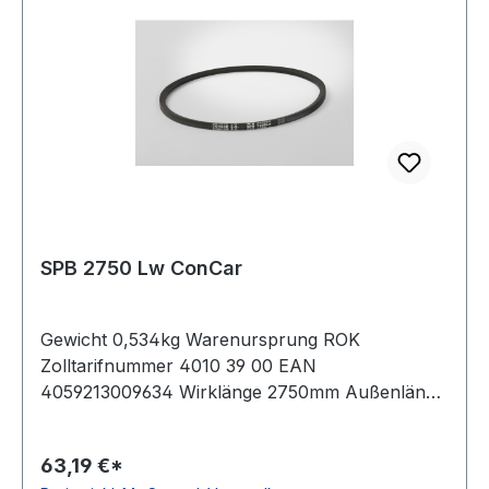
SPB 2750 Lw ConCar
Gewicht 0,534kg Warenursprung ROK
Zolltarifnummer 4010 39 00 EAN
4059213009634 Wirklänge 2750mm Außenlänge
mm 2772mm Innenlänge 2690mm Hersteller
ConCar Ausführung ummantelt antistatisch ja
63,19 €*
Norm DIN 7753 Material Neoprene Zugstrang