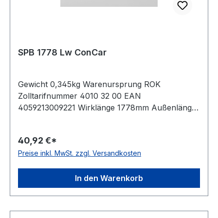
SPB 1778 Lw ConCar
Gewicht 0,345kg Warenursprung ROK
Zolltarifnummer 4010 32 00 EAN
4059213009221 Wirklänge 1778mm Außenlänge
mm 1800mm Innenlänge 1718mm Hersteller
ConCar Ausführung ummantelt antistatisch ja
40,92 €*
Norm DIN 7753 Material Neoprene Zugstrang
Preise inkl. MwSt. zzgl. Versandkosten
Polyester Breite 16,3mm Höhe 13mm
In den Warenkorb