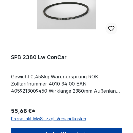
SPB 2380 Lw ConCar
Gewicht 0,458kg Warenursprung ROK
Zolltarifnummer 4010 34 00 EAN
4059213009450 Wirklänge 2380mm Außenlänge
mm 2402mm Innenlänge 2320mm Hersteller
ConCar Ausführung ummantelt antistatisch ja
55,68 €*
Norm DIN 7753 Material Neoprene Zugstrang
Preise inkl. MwSt. zzgl. Versandkosten
Polyester Breite 16,3mm Höhe 13mm