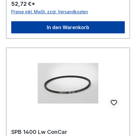
52,72 €*
Norm DIN 7753 Material Neoprene Zugstrang
Preise inkl. MwSt. zzgl. Versandkosten
Polyester Breite 16,3mm Höhe 13mm
In den Warenkorb
SPB 1400 Lw ConCar