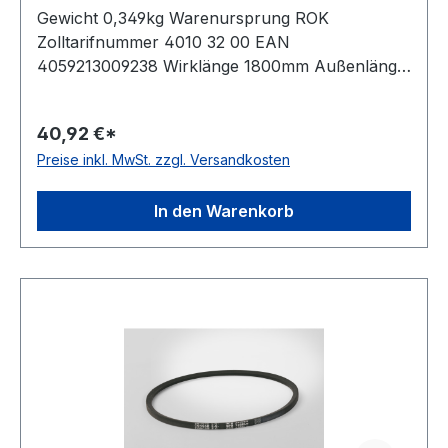
Gewicht 0,349kg Warenursprung ROK
Zolltarifnummer 4010 32 00 EAN
4059213009238 Wirklänge 1800mm Außenlänge
mm 1822mm Innenlänge 1740mm Hersteller
ConCar Ausführung ummantelt antistatisch ja
40,92 €*
Norm DIN 7753 Material Neoprene Zugstrang
Preise inkl. MwSt. zzgl. Versandkosten
Polyester Breite 16,3mm Höhe 13mm
In den Warenkorb