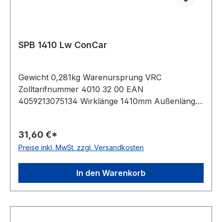
SPB 1410 Lw ConCar
Gewicht 0,281kg Warenursprung VRC
Zolltarifnummer 4010 32 00 EAN
4059213075134 Wirklänge 1410mm Außenlänge
mm 1432mm Innenlänge 1350mm Hersteller
ConCar Ausführung ummantelt antistatisch ja
31,60 €*
Norm DIN 7753 Material Neoprene Zugstrang
Preise inkl. MwSt. zzgl. Versandkosten
Polyester Breite 16,3mm Höhe 13mm
In den Warenkorb