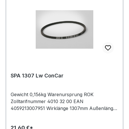
SPA 1307 Lw ConCar
Gewicht 0,156kg Warenursprung ROK
Zolltarifnummer 4010 32 00 EAN
4059213007951 Wirklänge 1307mm Außenlänge
mm 1325mm Innenlänge 1262mm Hersteller
ConCar Ausführung ummantelt antistatisch ja
21,60 €*
Norm DIN 7753 Material Neoprene Zugstrang