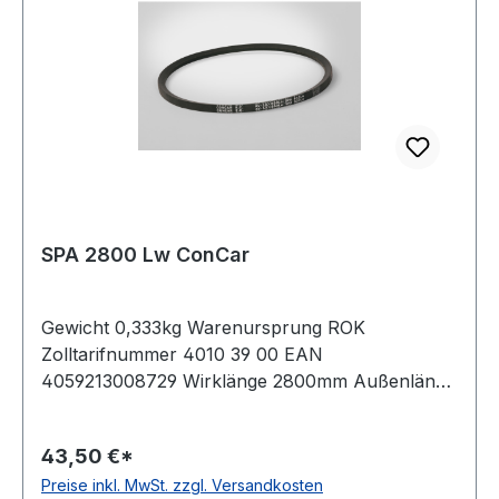
SPA 2800 Lw ConCar
Gewicht 0,333kg Warenursprung ROK
Zolltarifnummer 4010 39 00 EAN
4059213008729 Wirklänge 2800mm Außenlänge
mm 2818mm Innenlänge 2755mm Hersteller
ConCar Ausführung ummantelt antistatisch ja
43,50 €*
Norm DIN 7753 Material Neoprene Zugstrang
Preise inkl. MwSt. zzgl. Versandkosten
Polyester Breite 12,7mm Höhe 10mm