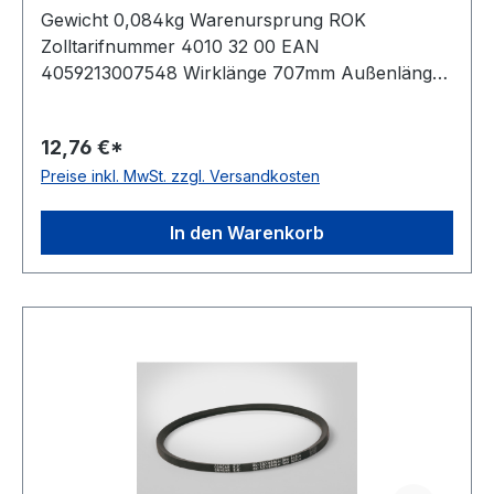
Gewicht 0,084kg Warenursprung ROK
Zolltarifnummer 4010 32 00 EAN
4059213007548 Wirklänge 707mm Außenlänge
mm 725mm Innenlänge 662mm Hersteller
ConCar Ausführung ummantelt antistatisch ja
12,76 €*
Norm DIN 7753 Material Neoprene Zugstrang
Preise inkl. MwSt. zzgl. Versandkosten
Polyester Breite 12,7mm Höhe 10mm
In den Warenkorb