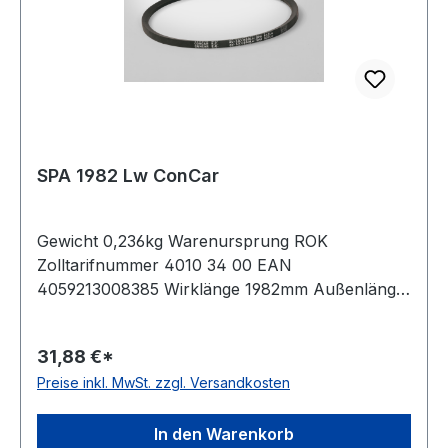
SPA 1982 Lw ConCar
Gewicht 0,236kg Warenursprung ROK
Zolltarifnummer 4010 34 00 EAN
4059213008385 Wirklänge 1982mm Außenlänge
mm 2000mm Innenlänge 1937mm Hersteller
ConCar Ausführung ummantelt antistatisch ja
31,88 €*
Norm DIN 7753 Material Neoprene Zugstrang
Preise inkl. MwSt. zzgl. Versandkosten
Polyester Breite 12,7mm Höhe 10mm
In den Warenkorb