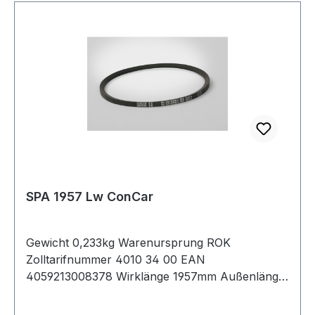
SPA 1957 Lw ConCar
Gewicht 0,233kg Warenursprung ROK
Zolltarifnummer 4010 34 00 EAN
4059213008378 Wirklänge 1957mm Außenlänge
mm 1975mm Innenlänge 1912mm Hersteller
ConCar Ausführung ummantelt antistatisch ja