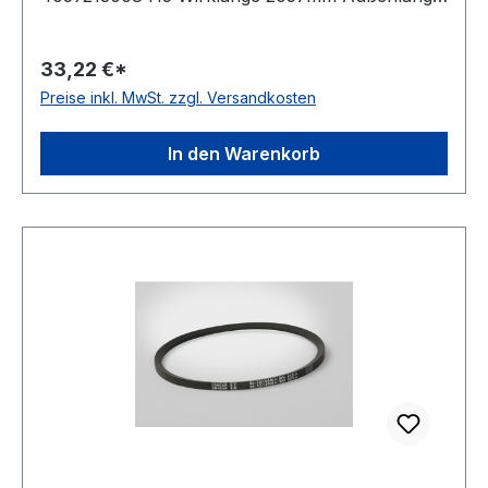
mm 2075mm Innenlänge 2012mm Hersteller
ConCar Ausführung ummantelt antistatisch ja
33,22 €*
Norm DIN 7753 Material Neoprene Zugstrang
Preise inkl. MwSt. zzgl. Versandkosten
Polyester Breite 12,7mm Höhe 10mm
In den Warenkorb