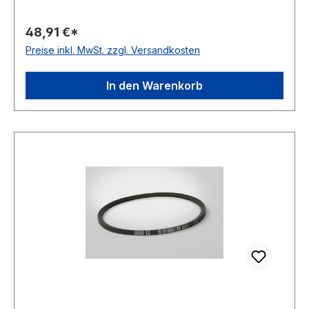
mm 3050mm Innenlänge 2987mm Hersteller
ConCar Ausführung ummantelt antistatisch ja
48,91 €*
Norm DIN 7753 Material Neoprene Zugstrang
Preise inkl. MwSt. zzgl. Versandkosten
Polyester Breite 12,7mm Höhe 10mm
In den Warenkorb