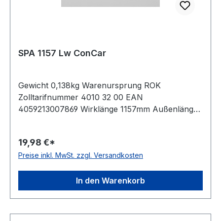
SPA 1157 Lw ConCar
Gewicht 0,138kg Warenursprung ROK
Zolltarifnummer 4010 32 00 EAN
4059213007869 Wirklänge 1157mm Außenlänge
mm 1175mm Innenlänge 1112mm Hersteller
ConCar Ausführung ummantelt antistatisch ja
19,98 €*
Norm DIN 7753 Material Neoprene Zugstrang
Preise inkl. MwSt. zzgl. Versandkosten
Polyester Breite 12,7mm Höhe 10mm
In den Warenkorb