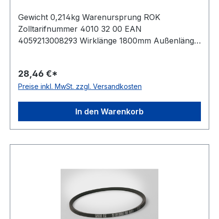
Gewicht 0,214kg Warenursprung ROK
Zolltarifnummer 4010 32 00 EAN
4059213008293 Wirklänge 1800mm Außenlänge
mm 1818mm Innenlänge 1755mm Hersteller
ConCar Ausführung ummantelt antistatisch ja
28,46 €*
Norm DIN 7753 Material Neoprene Zugstrang
Preise inkl. MwSt. zzgl. Versandkosten
Polyester Breite 12,7mm Höhe 10mm
In den Warenkorb