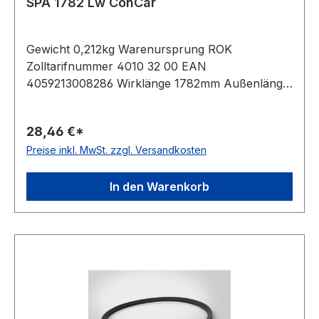
SPA 1782 Lw ConCar
Gewicht 0,212kg Warenursprung ROK
Zolltarifnummer 4010 32 00 EAN
4059213008286 Wirklänge 1782mm Außenlänge
mm 1800mm Innenlänge 1737mm Hersteller
ConCar Ausführung ummantelt antistatisch ja
28,46 €*
Norm DIN 7753 Material Neoprene Zugstrang
Preise inkl. MwSt. zzgl. Versandkosten
Polyester Breite 12,7mm Höhe 10mm
In den Warenkorb