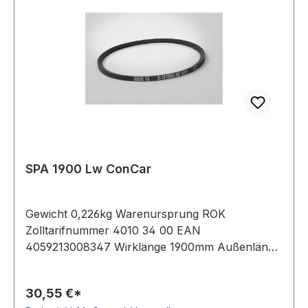
SPA 1900 Lw ConCar
Gewicht 0,226kg Warenursprung ROK
Zolltarifnummer 4010 34 00 EAN
4059213008347 Wirklänge 1900mm Außenlänge
mm 1918mm Innenlänge 1855mm Hersteller
ConCar Ausführung ummantelt antistatisch ja
30,55 €*
Norm DIN 7753 Material Neoprene Zugstrang