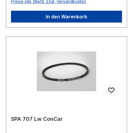
Preise inkl. MwSt. zzgl. Versandkosten
Polyester Breite 12,7mm Höhe 10mm
In den Warenkorb
SPA 707 Lw ConCar