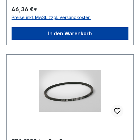
ConCar Ausführung ummantelt antistatisch ja
46,36 €*
Norm DIN 7753 Material Neoprene Zugstrang
Preise inkl. MwSt. zzgl. Versandkosten
Polyester Breite 12,7mm Höhe 10mm
In den Warenkorb