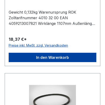
Gewicht 0,132kg Warenursprung ROK
Zolltarifnummer 4010 32 00 EAN
4059213007821 Wirklänge 1107mm Außenlänge
mm 1125mm Innenlänge 1062mm Hersteller
ConCar Ausführung ummantelt antistatisch ja
18,37 €*
Norm DIN 7753 Material Neoprene Zugstrang
Preise inkl. MwSt. zzgl. Versandkosten
Polyester Breite 12,7mm Höhe 10mm
In den Warenkorb