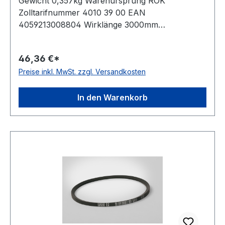
Gewicht 0,357kg Warenursprung ROK
Zolltarifnummer 4010 39 00 EAN
4059213008804 Wirklänge 3000mm
Außenlänge mm 3018mm Innenlänge 2955mm
Hersteller ConCar Ausführung ummantelt
46,36 €*
antistatisch ja Norm DIN 7753 Material
Preise inkl. MwSt. zzgl. Versandkosten
Neoprene Zugstrang Polyester Breite 12,7mm
Höhe 10mm
In den Warenkorb