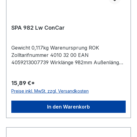
SPA 982 Lw ConCar
Gewicht 0,117kg Warenursprung ROK
Zolltarifnummer 4010 32 00 EAN
4059213007739 Wirklänge 982mm Außenlänge
mm 1000mm Innenlänge 937mm Hersteller
ConCar Ausführung ummantelt antistatisch ja
15,89 €*
Norm DIN 7753 Material Neoprene Zugstrang
Preise inkl. MwSt. zzgl. Versandkosten
Polyester Breite 12,7mm Höhe 10mm
In den Warenkorb