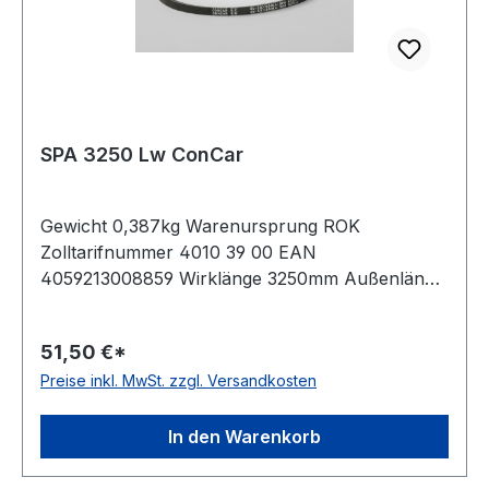
SPA 3250 Lw ConCar
Gewicht 0,387kg Warenursprung ROK
Zolltarifnummer 4010 39 00 EAN
4059213008859 Wirklänge 3250mm Außenlänge
mm 3268mm Innenlänge 3205mm Hersteller
ConCar Ausführung ummantelt antistatisch ja
51,50 €*
Norm DIN 7753 Material Neoprene Zugstrang
Preise inkl. MwSt. zzgl. Versandkosten
Polyester Breite 12,7mm Höhe 10mm
In den Warenkorb