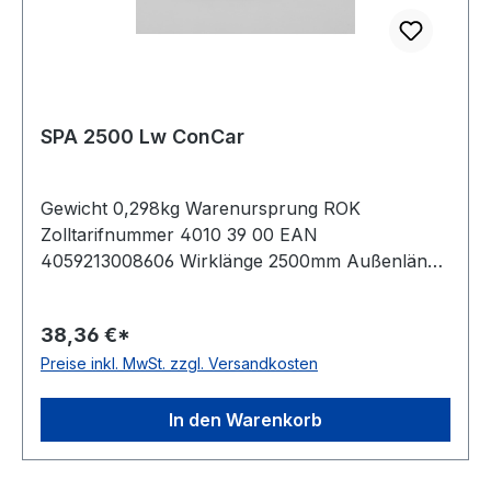
SPA 2500 Lw ConCar
Gewicht 0,298kg Warenursprung ROK
Zolltarifnummer 4010 39 00 EAN
4059213008606 Wirklänge 2500mm Außenlänge
mm 2518mm Innenlänge 2455mm Hersteller
ConCar Ausführung ummantelt antistatisch ja
38,36 €*
Norm DIN 7753 Material Neoprene Zugstrang
Preise inkl. MwSt. zzgl. Versandkosten
Polyester Breite 12,7mm Höhe 10mm
In den Warenkorb