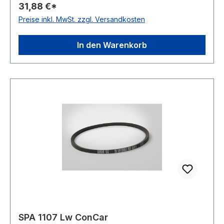
31,88 €*
Norm DIN 7753 Material Neoprene Zugstrang
Preise inkl. MwSt. zzgl. Versandkosten
Polyester Breite 12,7mm Höhe 10mm
In den Warenkorb
SPA 1107 Lw ConCar