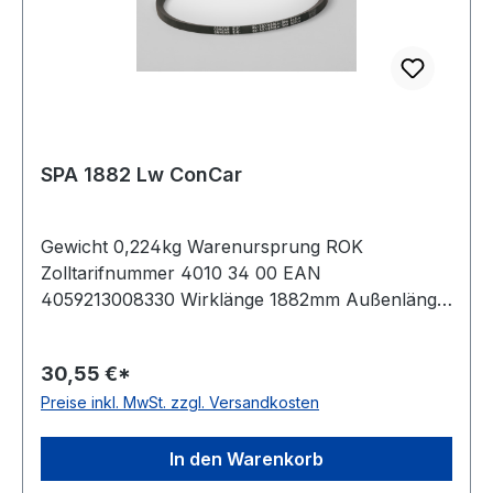
SPA 1882 Lw ConCar
Gewicht 0,224kg Warenursprung ROK
Zolltarifnummer 4010 34 00 EAN
4059213008330 Wirklänge 1882mm Außenlänge
mm 1900mm Innenlänge 1837mm Hersteller
ConCar Ausführung ummantelt antistatisch ja
30,55 €*
Norm DIN 7753 Material Neoprene Zugstrang
Preise inkl. MwSt. zzgl. Versandkosten
Polyester Breite 12,7mm Höhe 10mm
In den Warenkorb