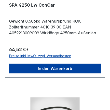
SPA 4250 Lw ConCar
Gewicht 0,506kg Warenursprung ROK
Zolltarifnummer 4010 39 00 EAN
4059213009009 Wirklänge 4250mm Außenlänge
mm 4268mm Innenlänge 4205mm Hersteller
ConCar Ausführung ummantelt antistatisch ja
64,52 €*
Norm DIN 7753 Material Neoprene Zugstrang
Preise inkl. MwSt. zzgl. Versandkosten
Polyester Breite 12,7mm Höhe 10mm
In den Warenkorb