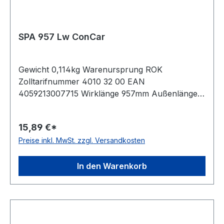
SPA 957 Lw ConCar
Gewicht 0,114kg Warenursprung ROK
Zolltarifnummer 4010 32 00 EAN
4059213007715 Wirklänge 957mm Außenlänge
mm 975mm Innenlänge 912mm Hersteller
ConCar Ausführung ummantelt antistatisch ja
15,89 €*
Norm DIN 7753 Material Neoprene Zugstrang
Preise inkl. MwSt. zzgl. Versandkosten
Polyester Breite 12,7mm Höhe 10mm
In den Warenkorb