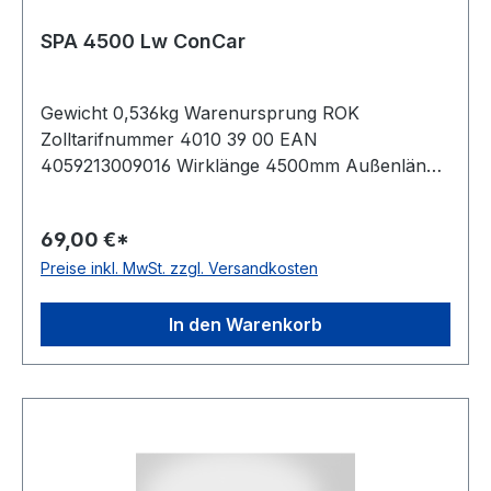
SPA 4500 Lw ConCar
Gewicht 0,536kg Warenursprung ROK
Zolltarifnummer 4010 39 00 EAN
4059213009016 Wirklänge 4500mm Außenlänge
mm 4518mm Innenlänge 4455mm Hersteller
ConCar Ausführung ummantelt antistatisch ja
69,00 €*
Norm DIN 7753 Material Neoprene Zugstrang
Preise inkl. MwSt. zzgl. Versandkosten
Polyester Breite 12,7mm Höhe 10mm
In den Warenkorb