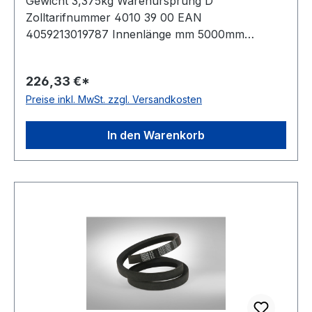
Gewicht 3,375kg Warenursprung D
Zolltarifnummer 4010 39 00 EAN
4059213019787 Innenlänge mm 5000mm
Innenlänge Zoll 197Zoll Wirklänge 5075mm
Außenlänge 5126mm Hersteller ConCar
226,33 €*
Ausführung ummantelt antistatisch ja Norm DIN
Preise inkl. MwSt. zzgl. Versandkosten
2215 Material Neoprene Zugstrang Polyester
Breite 32mm Höhe 20mm
In den Warenkorb