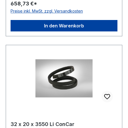
658,73 €*
Ausführung ummantelt antistatisch ja Norm DIN
Preise inkl. MwSt. zzgl. Versandkosten
2215 Material Neoprene Zugstrang Polyester
Breite 32mm Höhe 20mm
In den Warenkorb
32 x 20 x 3550 Li ConCar