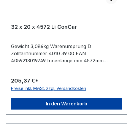
32 x 20 x 4572 Li ConCar
Gewicht 3,086kg Warenursprung D
Zolltarifnummer 4010 39 00 EAN
4059213019749 Innenlänge mm 4572mm
Innenlänge Zoll 180Zoll Wirklänge 4647mm
Außenlänge 4698mm Hersteller ConCar
205,37 €*
Ausführung ummantelt antistatisch ja Norm DIN
Preise inkl. MwSt. zzgl. Versandkosten
2215 Material Neoprene Zugstrang Polyester
Breite 32mm Höhe 20mm
In den Warenkorb