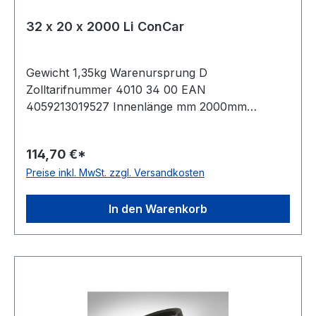
32 x 20 x 2000 Li ConCar
Gewicht 1,35kg Warenursprung D
Zolltarifnummer 4010 34 00 EAN
4059213019527 Innenlänge mm 2000mm
Innenlänge Zoll 79Zoll Wirklänge 2075mm
Außenlänge 2126mm Hersteller ConCar
114,70 €*
Ausführung ummantelt antistatisch ja Norm DIN
Preise inkl. MwSt. zzgl. Versandkosten
2215 Material Neoprene Zugstrang Polyester
Breite 32mm Höhe 20mm
In den Warenkorb