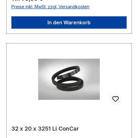
Preise inkl. MwSt. zzgl. Versandkosten
2215 Material Neoprene Zugstrang Polyester
Breite 32mm Höhe 20mm
In den Warenkorb
32 x 20 x 3251 Li ConCar