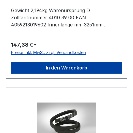
Gewicht 2,194kg Warenursprung D
Zolltarifnummer 4010 39 00 EAN
4059213019602 Innenlänge mm 3251mm
Innenlänge Zoll 128Zoll Wirklänge 3326mm
Außenlänge 3377mm Hersteller ConCar
147,38 €*
Ausführung ummantelt antistatisch ja Norm DIN
Preise inkl. MwSt. zzgl. Versandkosten
2215 Material Neoprene Zugstrang Polyester
Breite 32mm Höhe 20mm
In den Warenkorb