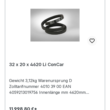
32 x 20 x 4620 Li ConCar
Gewicht 3,12kg Warenursprung D
Zolltarifnummer 4010 39 00 EAN
4059213019756 Innenlänge mm 4620mm
Innenlänge Zoll 182Zoll Wirklänge 4695mm
Außenlänge 4746mm Hersteller ConCar
11.998,80 €*
Ausführung ummantelt antistatisch ja Norm DIN