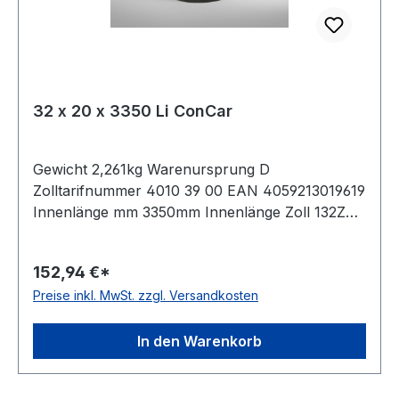
32 x 20 x 3350 Li ConCar
Gewicht 2,261kg Warenursprung D
Zolltarifnummer 4010 39 00 EAN 4059213019619
Innenlänge mm 3350mm Innenlänge Zoll 132Zoll
Wirklänge 3425mm Außenlänge 3476mm
Hersteller ConCar Ausführung ummantelt
152,94 €*
antistatisch ja Norm DIN 2215 Material Neoprene
Preise inkl. MwSt. zzgl. Versandkosten
Zugstrang Polyester Breite 32mm Höhe 20mm
In den Warenkorb