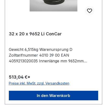
32 x 20 x 9652 Li ConCar
Gewicht 6,515kg Warenursprung D
Zolltarifnummer 4010 39 00 EAN
4059213020035 Innenlänge mm 9652mm
Innenlänge Zoll 380Zoll Wirklänge 9727mm
Außenlänge 9778mm Hersteller ConCar
513,04 €*
Ausführung ummantelt antistatisch ja Norm DIN
Preise inkl. MwSt. zzgl. Versandkosten
2215 Material Neoprene Zugstrang Polyester
Breite 32mm Höhe 20mm
In den Warenkorb