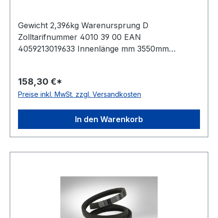
Gewicht 2,396kg Warenursprung D
Zolltarifnummer 4010 39 00 EAN
4059213019633 Innenlänge mm 3550mm
Innenlänge Zoll 140Zoll Wirklänge 3625mm
Außenlänge 3676mm Hersteller ConCar
158,30 €*
Ausführung ummantelt antistatisch ja Norm DIN
Preise inkl. MwSt. zzgl. Versandkosten
2215 Material Neoprene Zugstrang Polyester
Breite 32mm Höhe 20mm
In den Warenkorb