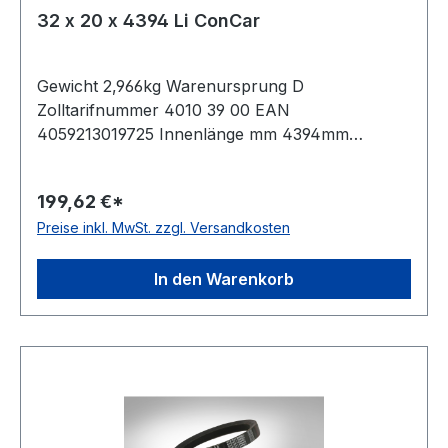
32 x 20 x 4394 Li ConCar
Gewicht 2,966kg Warenursprung D
Zolltarifnummer 4010 39 00 EAN
4059213019725 Innenlänge mm 4394mm
Innenlänge Zoll 173Zoll Wirklänge 4469mm
Außenlänge 4520mm Hersteller ConCar
199,62 €*
Ausführung ummantelt antistatisch ja Norm DIN
Preise inkl. MwSt. zzgl. Versandkosten
2215 Material Neoprene Zugstrang Polyester
Breite 32mm Höhe 20mm
In den Warenkorb