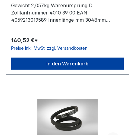
Gewicht 2,057kg Warenursprung D
Zolltarifnummer 4010 39 00 EAN
4059213019589 Innenlänge mm 3048mm
Innenlänge Zoll 120Zoll Wirklänge 3123mm
Außenlänge 3174mm Hersteller ConCar
140,52 €*
Ausführung ummantelt antistatisch ja Norm DIN
Preise inkl. MwSt. zzgl. Versandkosten
2215 Material Neoprene Zugstrang Polyester
Breite 32mm Höhe 20mm
In den Warenkorb