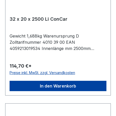
32 x 20 x 2500 Li ConCar
Gewicht 1,688kg Warenursprung D
Zolltarifnummer 4010 39 00 EAN
4059213019534 Innenlänge mm 2500mm
Innenlänge Zoll 98,5Zoll Wirklänge 2575mm
Außenlänge 2626mm Hersteller ConCar
114,70 €*
Ausführung ummantelt antistatisch ja Norm DIN
Preise inkl. MwSt. zzgl. Versandkosten
2215 Material Neoprene Zugstrang Polyester
Breite 32mm Höhe 20mm
In den Warenkorb