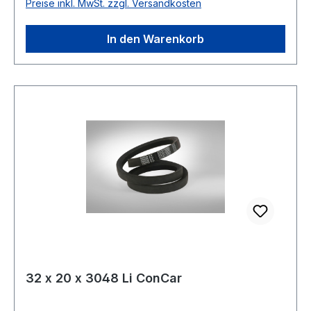
Preise inkl. MwSt. zzgl. Versandkosten
2215 Material Neoprene Zugstrang Polyester
Breite 32mm Höhe 20mm
In den Warenkorb
32 x 20 x 3048 Li ConCar