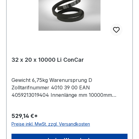
32 x 20 x 10000 Li ConCar
Gewicht 6,75kg Warenursprung D
Zolltarifnummer 4010 39 00 EAN
4059213019404 Innenlänge mm 10000mm
Innenlänge Zoll 394Zoll Wirklänge 10075mm
Außenlänge 10126mm Hersteller ConCar
529,14 €*
Ausführung ummantelt antistatisch ja Norm DIN
Preise inkl. MwSt. zzgl. Versandkosten
2215 Material Neoprene Zugstrang Polyester
Breite 32mm Höhe 20mm