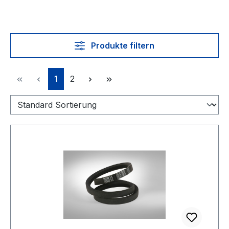
Produkte filtern
Seite
Seite
1
2