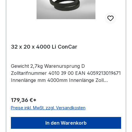
32 x 20 x 4000 Li ConCar
Gewicht 2,7kg Warenursprung D
Zolltarifnummer 4010 39 00 EAN 4059213019671
Innenlänge mm 4000mm Innenlänge Zoll
157,5Zoll Wirklänge 4075mm Außenlänge
4126mm Hersteller ConCar Ausführung
179,36 €*
ummantelt antistatisch ja Norm DIN 2215
Preise inkl. MwSt. zzgl. Versandkosten
Material Neoprene Zugstrang Polyester Breite
32mm Höhe 20mm
In den Warenkorb