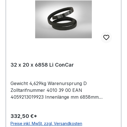
32 x 20 x 6858 Li ConCar
Gewicht 4,629kg Warenursprung D
Zolltarifnummer 4010 39 00 EAN
4059213019923 Innenlänge mm 6858mm
Innenlänge Zoll 270Zoll Wirklänge 6933mm
Außenlänge 6984mm Hersteller ConCar
332,50 €*
Ausführung ummantelt antistatisch ja Norm DIN
Preise inkl. MwSt. zzgl. Versandkosten
2215 Material Neoprene Zugstrang Polyester