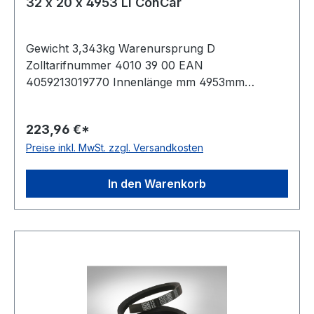
32 x 20 x 4953 Li ConCar
Gewicht 3,343kg Warenursprung D
Zolltarifnummer 4010 39 00 EAN
4059213019770 Innenlänge mm 4953mm
Innenlänge Zoll 195Zoll Wirklänge 5028mm
Außenlänge 5079mm Hersteller ConCar
223,96 €*
Ausführung ummantelt antistatisch ja Norm DIN
Preise inkl. MwSt. zzgl. Versandkosten
2215 Material Neoprene Zugstrang Polyester
Breite 32mm Höhe 20mm
In den Warenkorb