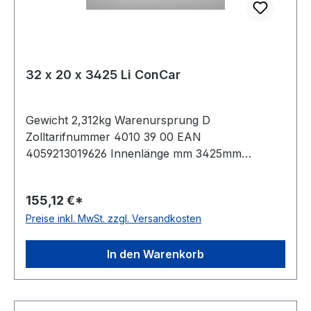
32 x 20 x 3425 Li ConCar
Gewicht 2,312kg Warenursprung D
Zolltarifnummer 4010 39 00 EAN
4059213019626 Innenlänge mm 3425mm
Innenlänge Zoll 135Zoll Wirklänge 3500mm
Außenlänge 3551mm Hersteller ConCar
155,12 €*
Ausführung ummantelt antistatisch ja Norm DIN
Preise inkl. MwSt. zzgl. Versandkosten
2215 Material Neoprene Zugstrang Polyester
Breite 32mm Höhe 20mm
In den Warenkorb