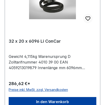
32 x 20 x 6096 Li ConCar
Gewicht 4,115kg Warenursprung D
Zolltarifnummer 4010 39 00 EAN
4059213019879 Innenlänge mm 6096mm
Innenlänge Zoll 240Zoll Wirklänge 6171mm
Außenlänge 6222mm Hersteller ConCar
286,62 €*
Ausführung ummantelt antistatisch ja Norm DIN
Preise inkl. MwSt. zzgl. Versandkosten
2215 Material Neoprene Zugstrang Polyester
Breite 32mm Höhe 20mm
In den Warenkorb