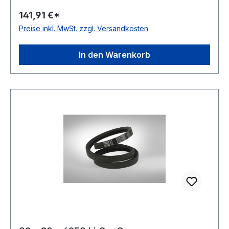
Außenlänge 3276mm Hersteller ConCar
141,91 €*
Ausführung ummantelt antistatisch ja Norm DIN
Preise inkl. MwSt. zzgl. Versandkosten
2215 Material Neoprene Zugstrang Polyester
Breite 32mm Höhe 20mm
In den Warenkorb