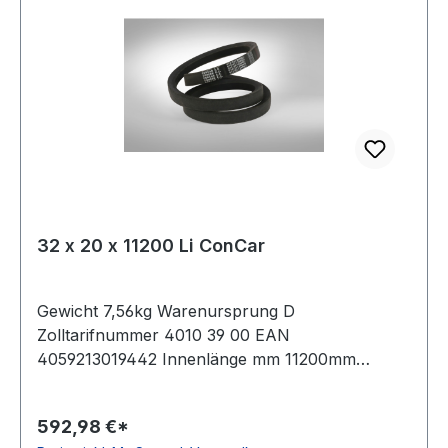
32 x 20 x 11200 Li ConCar
Gewicht 7,56kg Warenursprung D
Zolltarifnummer 4010 39 00 EAN
4059213019442 Innenlänge mm 11200mm
Innenlänge Zoll 441Zoll Wirklänge 11275mm
Außenlänge 11326mm Hersteller ConCar
592,98 €*
Ausführung ummantelt antistatisch ja Norm DIN