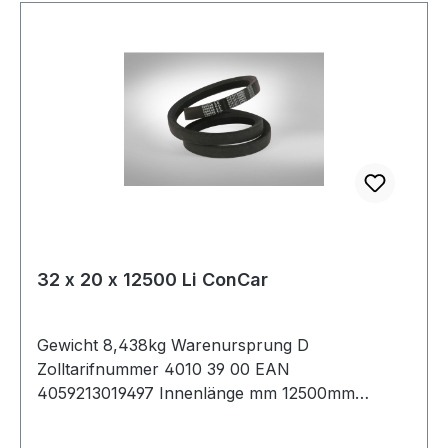
32 x 20 x 12500 Li ConCar
Gewicht 8,438kg Warenursprung D
Zolltarifnummer 4010 39 00 EAN
4059213019497 Innenlänge mm 12500mm
Innenlänge Zoll 492Zoll Wirklänge 12575mm
Außenlänge 12626mm Hersteller ConCar