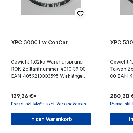
XPC 3000 Lw ConCar
XPC 530
Gewicht 1,02kg Warenursprung
Gewicht 
ROK Zolltarifnummer 4010 39 00
Taiwan Zo
EAN 4059213003595 Wirklänge
00 EAN 4
3000mm Außenlänge mm 3030mm
5300mm 
Innenlänge 2917mm Hersteller
Innenläng
129,26 €*
280,20 
ConCar Ausführung flankenoffen,
ConCar Au
Preise inkl. MwSt. zzgl. Versandkosten
Preise inkl
formgezahnt antistatisch ja Norm
formgezah
DIN 7753 Material Neoprene
DIN 7753 
Zugstrang Polyester Breite 22mm
Zugstrang
In den Warenkorb
I
Höhe 18mm
Höhe 18