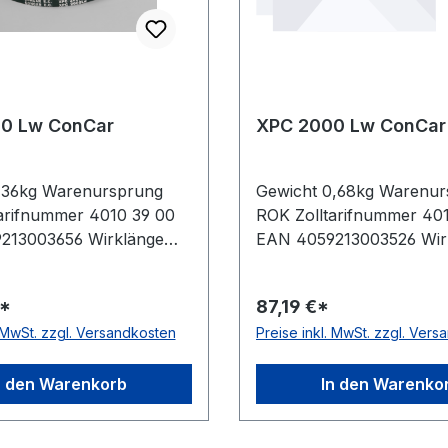
0 Lw ConCar
XPC 2000 Lw ConCar
,36kg Warenursprung
Gewicht 0,68kg Warenur
arifnummer 4010 39 00
ROK Zolltarifnummer 40
213003656 Wirklänge
EAN 4059213003526 Wir
Außenlänge mm
2000mm Außenlänge m
nnenlänge 3917mm
Innenlänge 1917mm Herst
€*
87,19 €*
r ConCar Ausführung
ConCar Ausführung flan
. MwSt. zzgl. Versandkosten
Preise inkl. MwSt. zzgl. Ver
fen, formgezahnt
formgezahnt antistatisch
sch ja Norm DIN 7753
DIN 7753 Material Neoprene
Neoprene Zugstrang
Zugstrang Polyester Bre
n den Warenkorb
In den Warenko
r Breite 22mm Höhe 18mm
Höhe 18mm