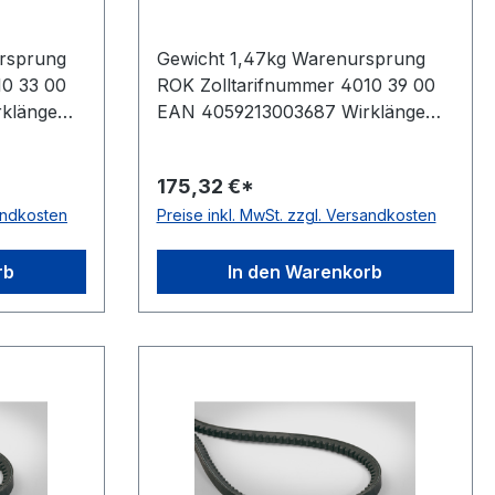
rsprung
Gewicht 1,47kg Warenursprung
10 33 00
ROK Zolltarifnummer 4010 39 00
klänge
EAN 4059213003687 Wirklänge
m 2270mm
4310mm Außenlänge mm 4340mm
eller
Innenlänge 4227mm Hersteller
175,32 €*
kenoffen,
ConCar Ausführung flankenoffen,
sandkosten
Preise inkl. MwSt. zzgl. Versandkosten
 ja Norm
formgezahnt antistatisch ja Norm
rene
DIN 7753 Material Neoprene
ite 22mm
Zugstrang Polyester Breite 22mm
rb
In den Warenkorb
Höhe 18mm