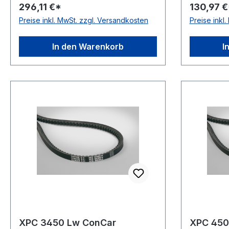
296,11 €*
130,97 €
ConCar Ausführung flankenoffen,
ConCar Au
Preise inkl. MwSt. zzgl. Versandkosten
Preise inkl
formgezahnt antistatisch ja Norm
formgezah
DIN 7753 Material Neoprene
DIN 7753 
Zugstrang Polyester Breite 22mm
Zugstrang
In den Warenkorb
I
Höhe 18mm
Höhe 18
XPC 3450 Lw ConCar
XPC 450