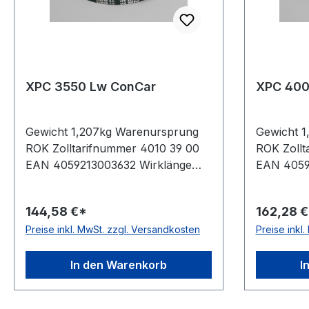
XPC 3550 Lw ConCar
XPC 400
Gewicht 1,207kg Warenursprung
Gewicht 1
ROK Zolltarifnummer 4010 39 00
ROK Zollt
EAN 4059213003632 Wirklänge
EAN 4059
3550mm Außenlänge mm 3580mm
4000mm 
Innenlänge 3467mm Hersteller
4030mm I
144,58 €*
162,28 
ConCar Ausführung flankenoffen,
Herstelle
Preise inkl. MwSt. zzgl. Versandkosten
Preise inkl
formgezahnt antistatisch ja Norm
flankenof
DIN 7753 Material Neoprene
antistati
Zugstrang Polyester Breite 22mm
Material 
In den Warenkorb
I
Höhe 18mm
Polyeste