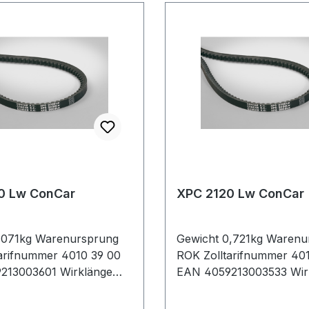
0 Lw ConCar
XPC 2120 Lw ConCar
,071kg Warenursprung
Gewicht 0,721kg Warenu
arifnummer 4010 39 00
ROK Zolltarifnummer 40
213003601 Wirklänge
EAN 4059213003533 Wir
Außenlänge mm 3180mm
2120mm Außenlänge m
e 3067mm Hersteller
Innenlänge 2037mm Hers