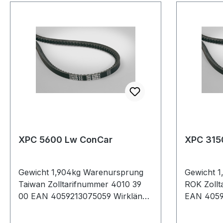
XPC 5600 Lw ConCar
XPC 315
Gewicht 1,904kg Warenursprung
Gewicht 1
Taiwan Zolltarifnummer 4010 39
ROK Zollt
00 EAN 4059213075059 Wirklänge
EAN 4059
5600mm Außenlänge mm 5630mm
3150mm 
Innenlänge 5517mm Hersteller
Innenläng