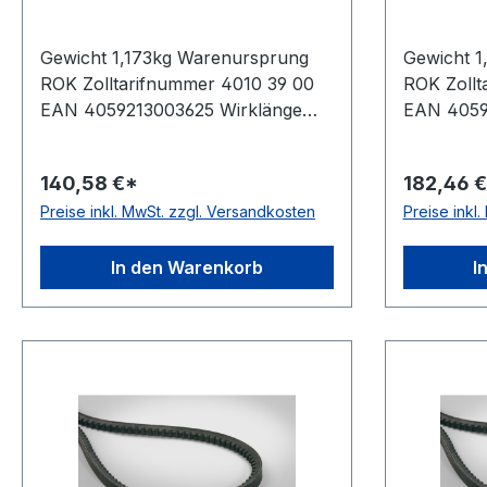
Gewicht 1,173kg Warenursprung
Gewicht 1
ROK Zolltarifnummer 4010 39 00
ROK Zollt
EAN 4059213003625 Wirklänge
EAN 4059
3450mm Außenlänge mm
4500mm 
3480mm Innenlänge 3367mm
4530mm I
140,58 €*
182,46 
Hersteller ConCar Ausführung
Herstelle
Preise inkl. MwSt. zzgl. Versandkosten
Preise inkl
flankenoffen, formgezahnt
flankenof
antistatisch ja Norm DIN 7753
antistati
Material Neoprene Zugstrang
Material 
In den Warenkorb
I
Polyester Breite 22mm Höhe 18mm
Polyeste