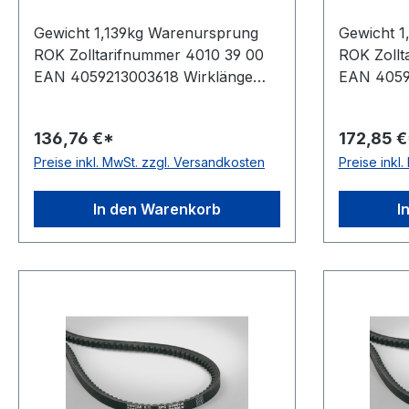
Gewicht 1,139kg Warenursprung
Gewicht 
ROK Zolltarifnummer 4010 39 00
ROK Zollt
EAN 4059213003618 Wirklänge
EAN 4059
3350mm Außenlänge mm 3380mm
4250mm 
Innenlänge 3267mm Hersteller
4280mm I
136,76 €*
172,85 €
ConCar Ausführung flankenoffen,
Herstelle
Preise inkl. MwSt. zzgl. Versandkosten
Preise inkl
formgezahnt antistatisch ja Norm
flankenof
DIN 7753 Material Neoprene
antistati
Zugstrang Polyester Breite 22mm
Material 
In den Warenkorb
I
Höhe 18mm
Polyeste