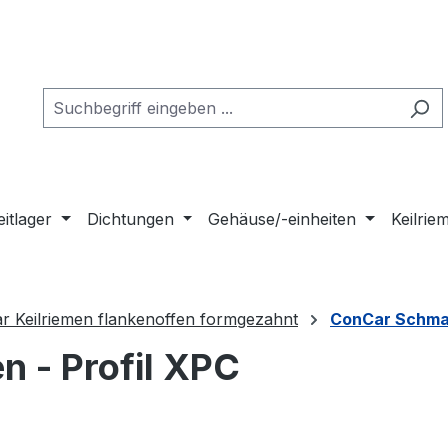
eitlager
Dichtungen
Gehäuse/-einheiten
Keilri
r Keilriemen flankenoffen formgezahnt
ConCar Schmalk
 - Profil XPC