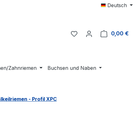
Deutsch
0,00 €
Ware
emen/Zahnriemen
Buchsen und Naben
eilriemen - Profil XPC