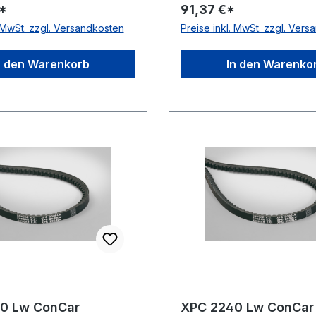
*
91,37 €*
sführung flankenoffen,
ConCar Ausführung flan
. MwSt. zzgl. Versandkosten
Preise inkl. MwSt. zzgl. Ver
nt antistatisch ja Norm
formgezahnt antistatisch
Material Neoprene
DIN 7753 Material Neoprene
 Polyester Breite 22mm
Zugstrang Polyester Bre
n den Warenkorb
In den Warenko
mm
Höhe 18mm
0 Lw ConCar
XPC 2240 Lw ConCar