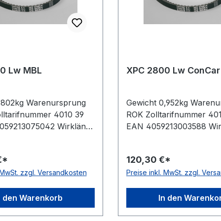
0 Lw MBL
XPC 2800 Lw ConCar
1,802kg Warenursprung
Gewicht 0,952kg Warenu
lltarifnummer 4010 39
ROK Zolltarifnummer 40
059213075042 Wirklänge
EAN 4059213003588 Wir
Außenlänge mm 5330mm
2800mm Außenlänge m
e 5217mm Hersteller
Innenlänge 2717mm Herst
€*
120,30 €*
sführung flankenoffen,
ConCar Ausführung flan
. MwSt. zzgl. Versandkosten
Preise inkl. MwSt. zzgl. Ver
nt antistatisch ja Norm
formgezahnt antistatisch
Material Neoprene
DIN 7753 Material Neop
 Polyester Breite 22mm
Zugstrang Polyester Bre
n den Warenkorb
In den Warenko
mm
Höhe 18mm