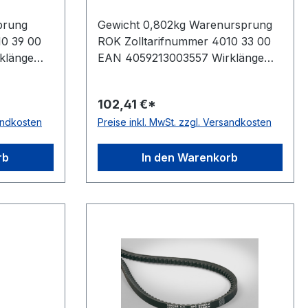
prung
Gewicht 0,802kg Warenursprung
10 39 00
ROK Zolltarifnummer 4010 33 00
klänge
EAN 4059213003557 Wirklänge
m 5030mm
2360mm Außenlänge mm 2390mm
eller
Innenlänge 2277mm Hersteller
102,41 €*
kenoffen,
ConCar Ausführung flankenoffen,
sandkosten
Preise inkl. MwSt. zzgl. Versandkosten
 ja Norm
formgezahnt antistatisch ja Norm
rene
DIN 7753 Material Neoprene
ite 22mm
Zugstrang Polyester Breite 22mm
rb
In den Warenkorb
Höhe 18mm