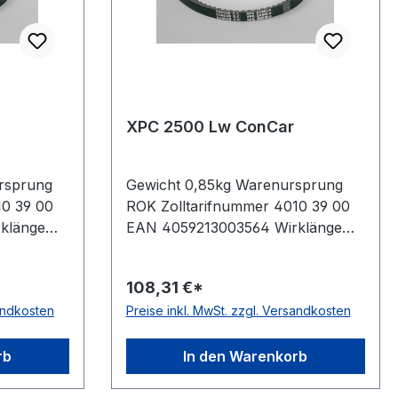
XPC 2500 Lw ConCar
rsprung
Gewicht 0,85kg Warenursprung
10 39 00
ROK Zolltarifnummer 4010 39 00
klänge
EAN 4059213003564 Wirklänge
m 2830mm
2500mm Außenlänge mm 2530mm
eller
Innenlänge 2417mm Hersteller
108,31 €*
kenoffen,
ConCar Ausführung flankenoffen,
sandkosten
Preise inkl. MwSt. zzgl. Versandkosten
 ja Norm
formgezahnt antistatisch ja Norm
rene
DIN 7753 Material Neoprene
ite 22mm
Zugstrang Polyester Breite 22mm
rb
In den Warenkorb
Höhe 18mm