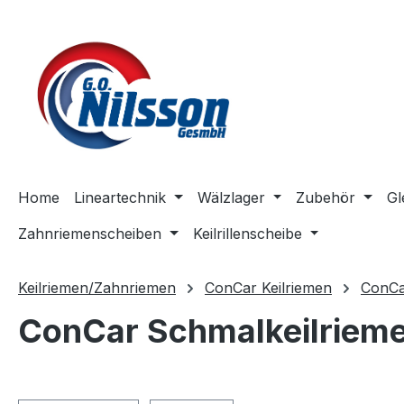
m Hauptinhalt springen
Zur Suche springen
Zur Hauptnavigation springen
Home
Lineartechnik
Wälzlager
Zubehör
Gl
Zahnriemenscheiben
Keilrillenscheibe
Keilriemen/Zahnriemen
ConCar Keilriemen
ConCa
ConCar Schmalkeilriemen