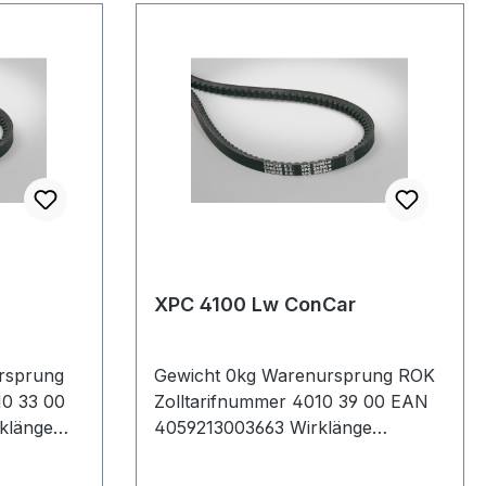
XPC 4100 Lw ConCar
rsprung
Gewicht 0kg Warenursprung ROK
10 33 00
Zolltarifnummer 4010 39 00 EAN
klänge
4059213003663 Wirklänge
m 2150mm
4100mm Außenlänge mm 4130mm
teller
Innenlänge 4017mm Hersteller