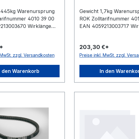
1,445kg Warenursprung
Gewicht 1,7kg Warenurs
arifnummer 4010 39 00
ROK Zolltarifnummer 40
213003670 Wirklänge
EAN 4059213003717 Wir
Außenlänge mm
5000mm Außenlänge m
nnenlänge 4167mm
Innenlänge 4917mm Herst
*
203,30 €*
r ConCar Ausführung
ConCar Ausführung flan
. MwSt. zzgl. Versandkosten
Preise inkl. MwSt. zzgl. Ver
fen, formgezahnt
formgezahnt antistatisch
sch ja Norm DIN 7753
DIN 7753 Material Neop
Neoprene Zugstrang
Zugstrang Polyester Bre
n den Warenkorb
In den Warenko
r Breite 22mm Höhe 18mm
Höhe 18mm