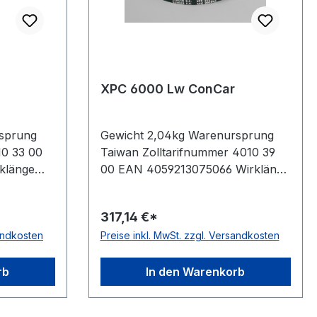
XPC 6000 Lw ConCar
sprung
Gewicht 2,04kg Warenursprung
10 33 00
Taiwan Zolltarifnummer 4010 39
klänge
00 EAN 4059213075066 Wirklänge
m 2030mm
6000mm Außenlänge mm 6030mm
eller
Innenlänge 5917mm Hersteller
317,14 €*
kenoffen,
ConCar Ausführung flankenoffen,
sandkosten
Preise inkl. MwSt. zzgl. Versandkosten
 ja Norm
formgezahnt antistatisch ja Norm
DIN 7753 Material Neoprene
ite 22mm
Zugstrang Polyester Breite 22mm
rb
In den Warenkorb
Höhe 18mm