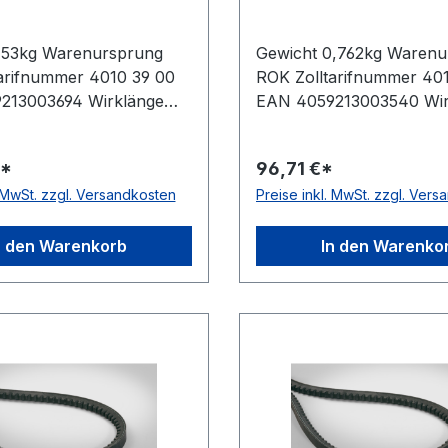
,53kg Warenursprung
Gewicht 0,762kg Warenu
arifnummer 4010 39 00
ROK Zolltarifnummer 40
213003694 Wirklänge
EAN 4059213003540 Wir
Außenlänge mm
2240mm Außenlänge m
nnenlänge 4417mm
Innenlänge 2157mm Herst
€*
96,71 €*
r ConCar Ausführung
ConCar Ausführung flan
. MwSt. zzgl. Versandkosten
Preise inkl. MwSt. zzgl. Ver
fen, formgezahnt
formgezahnt antistatisch
sch ja Norm DIN 7753
DIN 7753 Material Neop
Neoprene Zugstrang
Zugstrang Polyester Bre
n den Warenkorb
In den Warenko
r Breite 22mm Höhe 18mm
Höhe 18mm