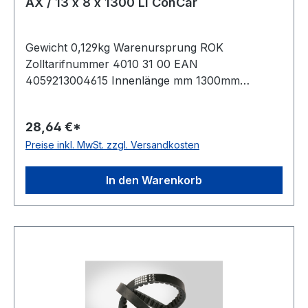
AX / 13 x 8 x 1300 Li ConCar
Gewicht 0,129kg Warenursprung ROK
Zolltarifnummer 4010 31 00 EAN
4059213004615 Innenlänge mm 1300mm
Innenlänge Zoll 51Zoll Wirklänge 1330mm
Außenlänge 1350mm Hersteller ConCar
28,64 €*
Ausführung flankenoffen, formgezahnt
Preise inkl. MwSt. zzgl. Versandkosten
antistatisch ja Norm DIN 2226 Material Neoprene
Zugstrang Polyester Breite 13mm Höhe 8mm
In den Warenkorb