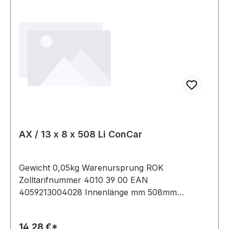
AX / 13 x 8 x 508 Li ConCar
Gewicht 0,05kg Warenursprung ROK
Zolltarifnummer 4010 39 00 EAN
4059213004028 Innenlänge mm 508mm
Innenlänge Zoll 20Zoll Wirklänge 538mm
Außenlänge 558mm Hersteller ConCar
14,28 €*
Ausführung flankenoffen, formgezahnt