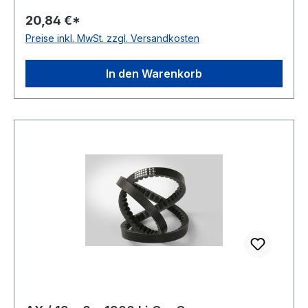
Außenlänge 990mm Hersteller ConCar
20,84 €*
Ausführung flankenoffen, formgezahnt
Preise inkl. MwSt. zzgl. Versandkosten
antistatisch ja Norm DIN 2215 Material Neoprene
Zugstrang Polyester Breite 13mm Höhe 8mm
In den Warenkorb