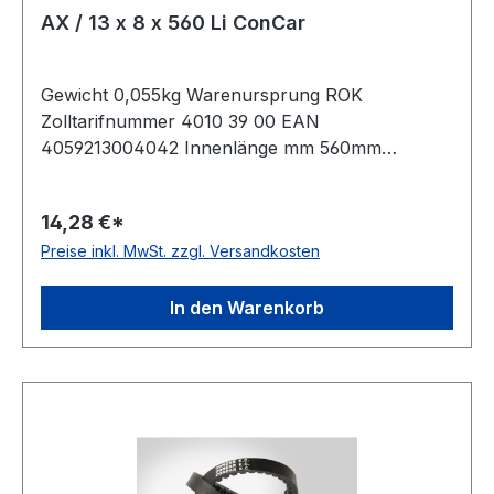
AX / 13 x 8 x 560 Li ConCar
Gewicht 0,055kg Warenursprung ROK
Zolltarifnummer 4010 39 00 EAN
4059213004042 Innenlänge mm 560mm
Innenlänge Zoll 22Zoll Wirklänge 590mm
Außenlänge 610mm Hersteller ConCar
14,28 €*
Ausführung flankenoffen, formgezahnt
Preise inkl. MwSt. zzgl. Versandkosten
antistatisch ja Norm DIN 2215 Material Neoprene
Zugstrang Polyester Breite 13mm Höhe 8mm
In den Warenkorb