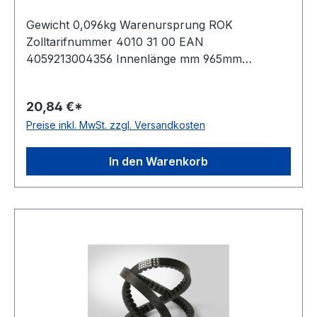
Gewicht 0,096kg Warenursprung ROK
Zolltarifnummer 4010 31 00 EAN
4059213004356 Innenlänge mm 965mm
Innenlänge Zoll 38Zoll Wirklänge 995mm
Außenlänge 1015mm Hersteller ConCar
20,84 €*
Ausführung flankenoffen, formgezahnt
Preise inkl. MwSt. zzgl. Versandkosten
antistatisch ja Norm DIN 2215 Material Neoprene
Zugstrang Polyester Breite 13mm Höhe 8mm
In den Warenkorb