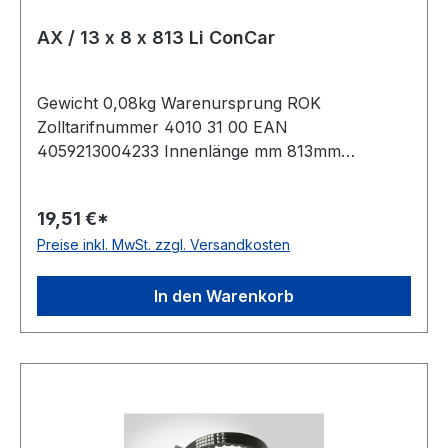
AX / 13 x 8 x 813 Li ConCar
Gewicht 0,08kg Warenursprung ROK
Zolltarifnummer 4010 31 00 EAN
4059213004233 Innenlänge mm 813mm
Innenlänge Zoll 32Zoll Wirklänge 843mm
Außenlänge 863mm Hersteller ConCar
19,51 €*
Ausführung flankenoffen, formgezahnt
Preise inkl. MwSt. zzgl. Versandkosten
antistatisch ja Norm DIN 2215 Material Neoprene
Zugstrang Polyester Breite 13mm Höhe 8mm
In den Warenkorb