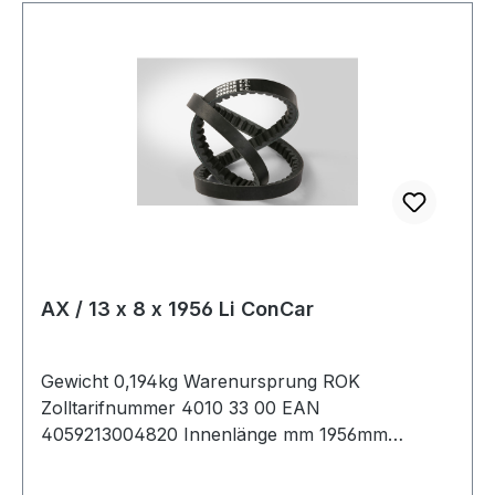
AX / 13 x 8 x 1956 Li ConCar
Gewicht 0,194kg Warenursprung ROK
Zolltarifnummer 4010 33 00 EAN
4059213004820 Innenlänge mm 1956mm
Innenlänge Zoll 77Zoll Wirklänge 1986mm
Außenlänge 2006mm Hersteller ConCar