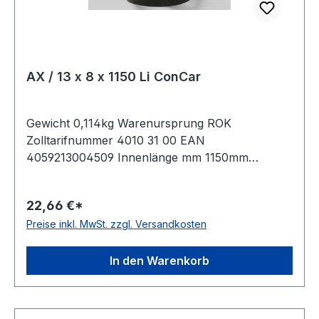
AX / 13 x 8 x 1150 Li ConCar
Gewicht 0,114kg Warenursprung ROK
Zolltarifnummer 4010 31 00 EAN
4059213004509 Innenlänge mm 1150mm
Innenlänge Zoll 45,5Zoll Wirklänge 1180mm
Außenlänge 1200mm Hersteller ConCar
22,66 €*
Ausführung flankenoffen, formgezahnt
Preise inkl. MwSt. zzgl. Versandkosten
antistatisch ja Norm DIN 2215 Material Neoprene
Zugstrang Polyester Breite 13mm Höhe 8mm
In den Warenkorb