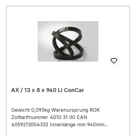
AX / 13 x 8 x 940 Li ConCar
Gewicht 0,093kg Warenursprung ROK
Zolltarifnummer 4010 31 00 EAN
4059213004332 Innenlänge mm 940mm
Innenlänge Zoll 37Zoll Wirklänge 970mm