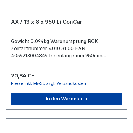
AX / 13 x 8 x 950 Li ConCar
Gewicht 0,094kg Warenursprung ROK
Zolltarifnummer 4010 31 00 EAN
4059213004349 Innenlänge mm 950mm
Innenlänge Zoll 37,5Zoll Wirklänge 980mm
Außenlänge 1000mm Hersteller ConCar
20,84 €*
Ausführung flankenoffen, formgezahnt
Preise inkl. MwSt. zzgl. Versandkosten
antistatisch ja Norm DIN 2215 Material Neoprene
Zugstrang Polyester Breite 13mm Höhe 8mm
In den Warenkorb