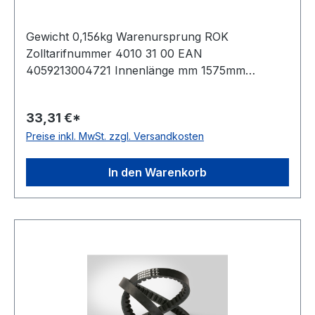
Gewicht 0,156kg Warenursprung ROK
Zolltarifnummer 4010 31 00 EAN
4059213004721 Innenlänge mm 1575mm
Innenlänge Zoll 62Zoll Wirklänge 1605mm
Außenlänge 1625mm Hersteller ConCar
33,31 €*
Ausführung flankenoffen, formgezahnt
Preise inkl. MwSt. zzgl. Versandkosten
antistatisch ja Norm DIN 2237 Material
Neoprene Zugstrang Polyester Breite 13mm
Höhe 8mm
In den Warenkorb