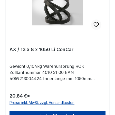
AX / 13 x 8 x 1050 Li ConCar
Gewicht 0,104kg Warenursprung ROK
Zolltarifnummer 4010 31 00 EAN
4059213004424 Innenlänge mm 1050mm
Innenlänge Zoll 41,5Zoll Wirklänge 1080mm
Außenlänge 1100mm Hersteller ConCar
20,84 €*
Ausführung flankenoffen, formgezahnt
Preise inkl. MwSt. zzgl. Versandkosten
antistatisch ja Norm DIN 2215 Material Neoprene
Zugstrang Polyester Breite 13mm Höhe 8mm