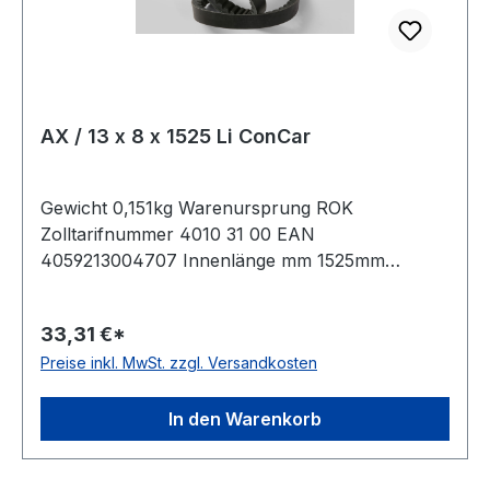
AX / 13 x 8 x 1525 Li ConCar
Gewicht 0,151kg Warenursprung ROK
Zolltarifnummer 4010 31 00 EAN
4059213004707 Innenlänge mm 1525mm
Innenlänge Zoll 60Zoll Wirklänge 1555mm
Außenlänge 1575mm Hersteller ConCar
33,31 €*
Ausführung flankenoffen, formgezahnt
Preise inkl. MwSt. zzgl. Versandkosten
antistatisch ja Norm DIN 2235 Material Neoprene
Zugstrang Polyester Breite 13mm Höhe 8mm
In den Warenkorb