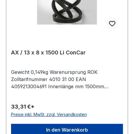
AX / 13 x 8 x 1500 Li ConCar
Gewicht 0,149kg Warenursprung ROK
Zolltarifnummer 4010 31 00 EAN
4059213004691 Innenlänge mm 1500mm
Innenlänge Zoll 59Zoll Wirklänge 1530mm
Außenlänge 1550mm Hersteller ConCar
33,31 €*
Ausführung flankenoffen, formgezahnt
Preise inkl. MwSt. zzgl. Versandkosten
antistatisch ja Norm DIN 2234 Material
Neoprene Zugstrang Polyester Breite 13mm
Höhe 8mm
In den Warenkorb