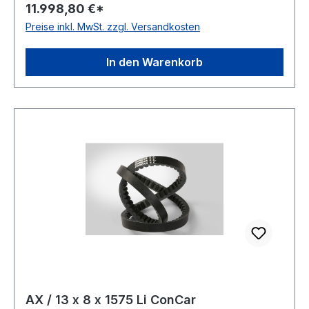
11.998,80 €*
Ausführung flankenoffen, formgezahnt
Preise inkl. MwSt. zzgl. Versandkosten
antistatisch ja Norm DIN 2245 Material
Neoprene Zugstrang Polyester Breite 13mm
Höhe 8mm
In den Warenkorb
AX / 13 x 8 x 1575 Li ConCar