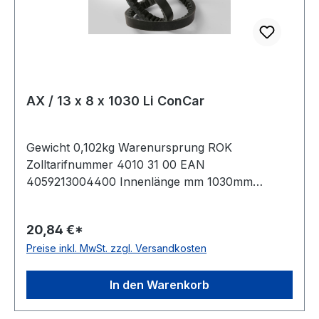
AX / 13 x 8 x 1030 Li ConCar
Gewicht 0,102kg Warenursprung ROK
Zolltarifnummer 4010 31 00 EAN
4059213004400 Innenlänge mm 1030mm
Innenlänge Zoll 40,5Zoll Wirklänge 1060mm
Außenlänge 1080mm Hersteller ConCar
20,84 €*
Ausführung flankenoffen, formgezahnt
Preise inkl. MwSt. zzgl. Versandkosten
antistatisch ja Norm DIN 2215 Material Neoprene
Zugstrang Polyester Breite 13mm Höhe 8mm
In den Warenkorb