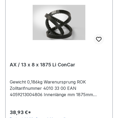
AX / 13 x 8 x 1875 Li ConCar
Gewicht 0,186kg Warenursprung ROK
Zolltarifnummer 4010 33 00 EAN
4059213004806 Innenlänge mm 1875mm
Innenlänge Zoll 74Zoll Wirklänge 1905mm
Außenlänge 1925mm Hersteller ConCar
38,93 €*
Ausführung flankenoffen, formgezahnt