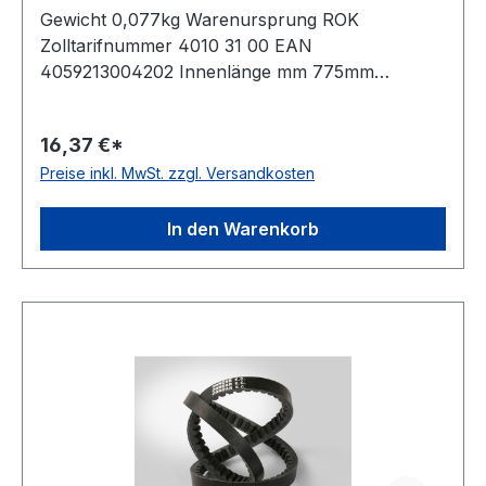
Gewicht 0,077kg Warenursprung ROK
Zolltarifnummer 4010 31 00 EAN
4059213004202 Innenlänge mm 775mm
Innenlänge Zoll 30,5Zoll Wirklänge 805mm
Außenlänge 825mm Hersteller ConCar
16,37 €*
Ausführung flankenoffen, formgezahnt
Preise inkl. MwSt. zzgl. Versandkosten
antistatisch ja Norm DIN 2215 Material Neoprene
Zugstrang Polyester Breite 13mm Höhe 8mm
In den Warenkorb