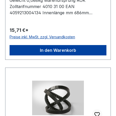
Gewicht 0,068kg Warenursprung ROK
Zolltarifnummer 4010 31 00 EAN
4059213004134 Innenlänge mm 686mm
Innenlänge Zoll 27Zoll Wirklänge 716mm
Außenlänge 736mm Hersteller ConCar
15,71 €*
Ausführung flankenoffen, formgezahnt
Preise inkl. MwSt. zzgl. Versandkosten
antistatisch ja Norm DIN 2215 Material Neoprene
Zugstrang Polyester Breite 13mm Höhe 8mm
In den Warenkorb