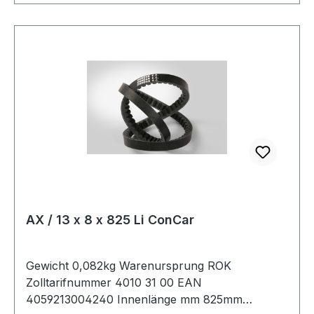
AX / 13 x 8 x 825 Li ConCar
Gewicht 0,082kg Warenursprung ROK
Zolltarifnummer 4010 31 00 EAN
4059213004240 Innenlänge mm 825mm