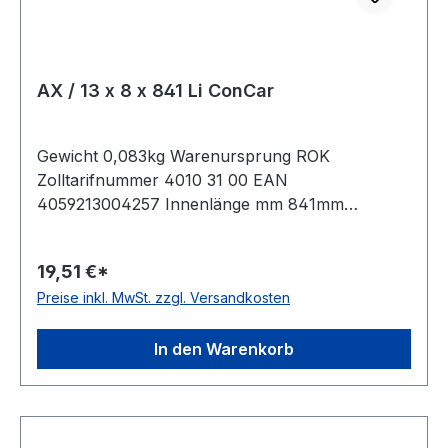
AX / 13 x 8 x 841 Li ConCar
Gewicht 0,083kg Warenursprung ROK
Zolltarifnummer 4010 31 00 EAN
4059213004257 Innenlänge mm 841mm
Innenlänge Zoll 33Zoll Wirklänge 871mm
Außenlänge 891mm Hersteller ConCar
19,51 €*
Ausführung flankenoffen, formgezahnt
Preise inkl. MwSt. zzgl. Versandkosten
antistatisch ja Norm DIN 2215 Material Neoprene
Zugstrang Polyester Breite 13mm Höhe 8mm
In den Warenkorb