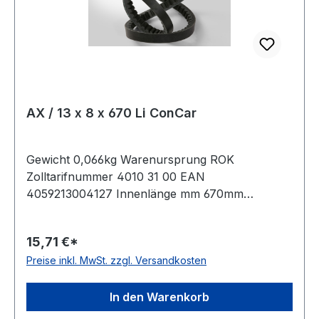
AX / 13 x 8 x 670 Li ConCar
Gewicht 0,066kg Warenursprung ROK
Zolltarifnummer 4010 31 00 EAN
4059213004127 Innenlänge mm 670mm
Innenlänge Zoll 26,5Zoll Wirklänge 700mm
Außenlänge 720mm Hersteller ConCar
15,71 €*
Ausführung flankenoffen, formgezahnt
Preise inkl. MwSt. zzgl. Versandkosten
antistatisch ja Norm DIN 2215 Material Neoprene
Zugstrang Polyester Breite 13mm Höhe 8mm
In den Warenkorb