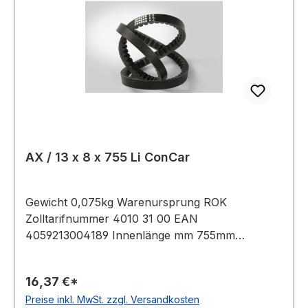
AX / 13 x 8 x 755 Li ConCar
Gewicht 0,075kg Warenursprung ROK
Zolltarifnummer 4010 31 00 EAN
4059213004189 Innenlänge mm 755mm
Innenlänge Zoll 29,75Zoll Wirklänge 785mm
Außenlänge 805mm Hersteller ConCar
16,37 €*
Ausführung flankenoffen, formgezahnt
Preise inkl. MwSt. zzgl. Versandkosten
antistatisch ja Norm DIN 2215 Material Neoprene