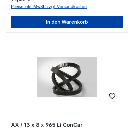
Preise inkl. MwSt. zzgl. Versandkosten
antistatisch ja Norm DIN 2215 Material Neoprene
Zugstrang Polyester Breite 13mm Höhe 8mm
In den Warenkorb
AX / 13 x 8 x 965 Li ConCar