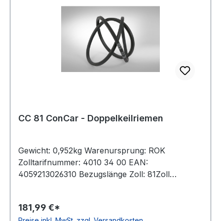
CC 81 ConCar - Doppelkeilriemen
Gewicht: 0,952kg Warenursprung: ROK
Zolltarifnummer: 4010 34 00 EAN:
4059213026310 Bezugslänge Zoll: 81Zoll
Bezugslänge mm: 2164mm Innenlänge mm:
2111mm Hersteller: ConCar Ausführung:
181,99 €*
ummantelt antistatisch: ja Norm: DIN 7722
Preise inkl. MwSt. zzgl. Versandkosten