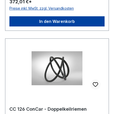
372,01 €*
ummantelt antistatisch: ja Norm: DIN 7722
Preise inkl. MwSt. zzgl. Versandkosten
Breite: 22mm Höhe: 17mm Material: Neoprene
Zugstrang: Polyester
In den Warenkorb
CC 126 ConCar - Doppelkeilriemen