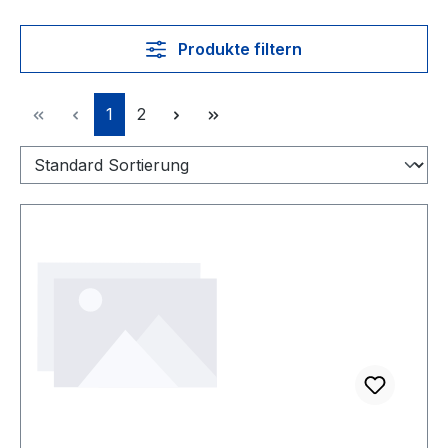
Produkte filtern
Seite
Seite
1
2