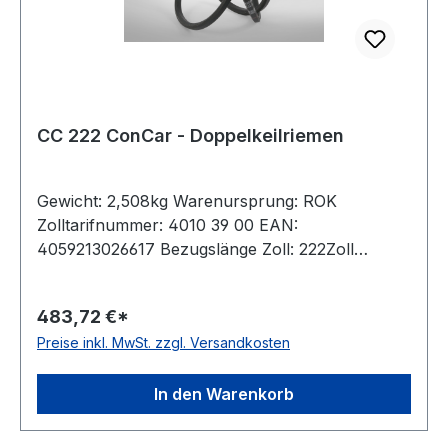
CC 222 ConCar - Doppelkeilriemen
Gewicht: 2,508kg Warenursprung: ROK
Zolltarifnummer: 4010 39 00 EAN:
4059213026617 Bezugslänge Zoll: 222Zoll
Bezugslänge mm: 5700mm Innenlänge mm:
5647mm Hersteller: ConCar Ausführung:
483,72 €*
ummantelt antistatisch: ja Norm: DIN 7722
Preise inkl. MwSt. zzgl. Versandkosten
Breite: 22mm Höhe: 17mm Material: Neoprene
Zugstrang: Polyester
In den Warenkorb