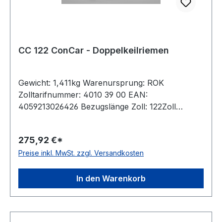
CC 122 ConCar - Doppelkeilriemen
Gewicht: 1,411kg Warenursprung: ROK
Zolltarifnummer: 4010 39 00 EAN:
4059213026426 Bezugslänge Zoll: 122Zoll
Bezugslänge mm: 3206mm Innenlänge mm:
3153mm Hersteller: ConCar Ausführung:
275,92 €*
ummantelt antistatisch: ja Norm: DIN 7722
Preise inkl. MwSt. zzgl. Versandkosten
Breite: 22mm Höhe: 17mm Material: Neoprene
Zugstrang: Polyester
In den Warenkorb