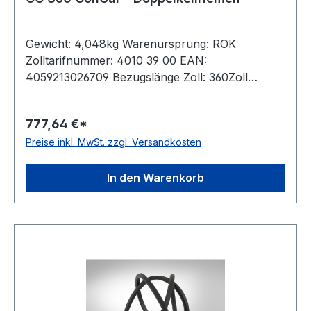
Gewicht: 4,048kg Warenursprung: ROK
Zolltarifnummer: 4010 39 00 EAN:
4059213026709 Bezugslänge Zoll: 360Zoll
Bezugslänge mm: 9200mm Innenlänge mm:
9147mm Hersteller: ConCar Ausführung:
777,64 €*
ummantelt antistatisch: ja Norm: DIN 7722
Preise inkl. MwSt. zzgl. Versandkosten
Breite: 22mm Höhe: 17mm Material: Neoprene
Zugstrang: Polyester
In den Warenkorb