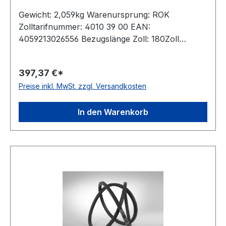
Gewicht: 2,059kg Warenursprung: ROK
Zolltarifnummer: 4010 39 00 EAN:
4059213026556 Bezugslänge Zoll: 180Zoll
Bezugslänge mm: 4679mm Innenlänge mm:
4626mm Hersteller: ConCar Ausführung:
397,37 €*
ummantelt antistatisch: ja Norm: DIN 7722
Preise inkl. MwSt. zzgl. Versandkosten
Breite: 22mm Höhe: 17mm Material: Neoprene
Zugstrang: Polyester
In den Warenkorb