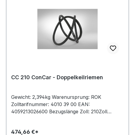
CC 210 ConCar - Doppelkeilriemen
Gewicht: 2,394kg Warenursprung: ROK
Zolltarifnummer: 4010 39 00 EAN:
4059213026600 Bezugslänge Zoll: 210Zoll
Bezugslänge mm: 5441mm Innenlänge mm:
5388mm Hersteller: ConCar Ausführung:
474,66 €*
ummantelt antistatisch: ja Norm: DIN 7722