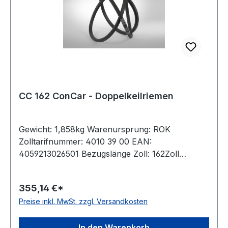
CC 162 ConCar - Doppelkeilriemen
Gewicht: 1,858kg Warenursprung: ROK
Zolltarifnummer: 4010 39 00 EAN:
4059213026501 Bezugslänge Zoll: 162Zoll
Bezugslänge mm: 4222mm Innenlänge mm:
4169mm Hersteller: ConCar Ausführung:
355,14 €*
ummantelt antistatisch: ja Norm: DIN 7722
Preise inkl. MwSt. zzgl. Versandkosten
Breite: 22mm Höhe: 17mm Material: Neoprene
Zugstrang: Polyester
In den Warenkorb