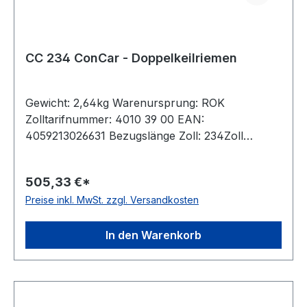
CC 234 ConCar - Doppelkeilriemen
Gewicht: 2,64kg Warenursprung: ROK
Zolltarifnummer: 4010 39 00 EAN:
4059213026631 Bezugslänge Zoll: 234Zoll
Bezugslänge mm: 6000mm Innenlänge mm:
5947mm Hersteller: ConCar Ausführung:
505,33 €*
ummantelt antistatisch: ja Norm: DIN 7722
Preise inkl. MwSt. zzgl. Versandkosten
Breite: 22mm Höhe: 17mm Material: Neoprene
Zugstrang: Polyester
In den Warenkorb