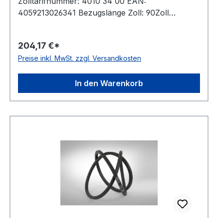
Zolltarifnummer: 4010 34 00 EAN:
4059213026341 Bezugslänge Zoll: 90Zoll
Bezugslänge mm: 2393mm Innenlänge mm:
2340mm Hersteller: ConCar Ausführung:
204,17 €*
ummantelt antistatisch: ja Norm: DIN 7722
Preise inkl. MwSt. zzgl. Versandkosten
Breite: 22mm Höhe: 17mm Material: Neoprene
Zugstrang: Polyester
In den Warenkorb