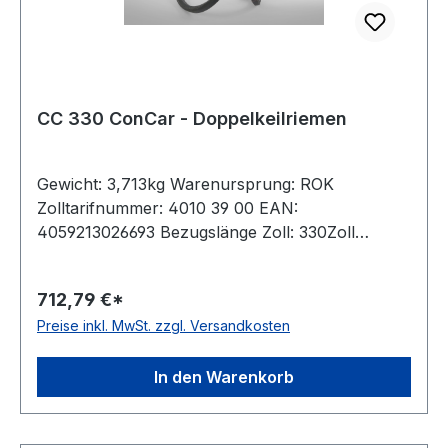
CC 330 ConCar - Doppelkeilriemen
Gewicht: 3,713kg Warenursprung: ROK
Zolltarifnummer: 4010 39 00 EAN:
4059213026693 Bezugslänge Zoll: 330Zoll
Bezugslänge mm: 8438mm Innenlänge mm:
8385mm Hersteller: ConCar Ausführung:
712,79 €*
ummantelt antistatisch: ja Norm: DIN 7722
Preise inkl. MwSt. zzgl. Versandkosten
Breite: 22mm Höhe: 17mm Material: Neoprene
Zugstrang: Polyester
In den Warenkorb