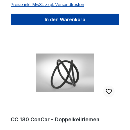
Preise inkl. MwSt. zzgl. Versandkosten
Breite: 22mm Höhe: 17mm Material: Neoprene
Zugstrang: Polyester
In den Warenkorb
CC 180 ConCar - Doppelkeilriemen