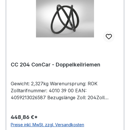
CC 204 ConCar - Doppelkeilriemen
Gewicht: 2,327kg Warenursprung: ROK
Zolltarifnummer: 4010 39 00 EAN:
4059213026587 Bezugslänge Zoll: 204Zoll
Bezugslänge mm: 5289mm Innenlänge mm:
5236mm Hersteller: ConCar Ausführung:
448,86 €*
ummantelt antistatisch: ja Norm: DIN 7722
Preise inkl. MwSt. zzgl. Versandkosten
Breite: 22mm Höhe: 17mm Material: Neoprene