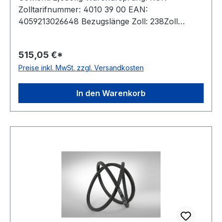
Zolltarifnummer: 4010 39 00 EAN:
4059213026648 Bezugslänge Zoll: 238Zoll
Bezugslänge mm: 6104mm Innenlänge mm:
6051mm Hersteller: ConCar Ausführung:
515,05 €*
ummantelt antistatisch: ja Norm: DIN 7722
Preise inkl. MwSt. zzgl. Versandkosten
Breite: 22mm Höhe: 17mm Material: Neoprene
Zugstrang: Polyester
In den Warenkorb