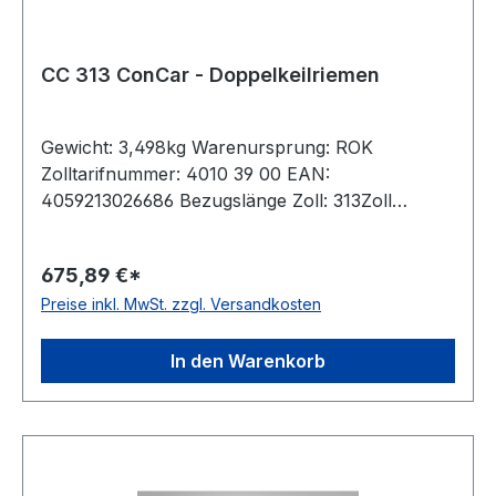
CC 313 ConCar - Doppelkeilriemen
Gewicht: 3,498kg Warenursprung: ROK
Zolltarifnummer: 4010 39 00 EAN:
4059213026686 Bezugslänge Zoll: 313Zoll
Bezugslänge mm: 7950mm Innenlänge mm:
7897mm Hersteller: ConCar Ausführung:
675,89 €*
ummantelt antistatisch: ja Norm: DIN 7722
Preise inkl. MwSt. zzgl. Versandkosten
Breite: 22mm Höhe: 17mm Material: Neoprene
Zugstrang: Polyester
In den Warenkorb