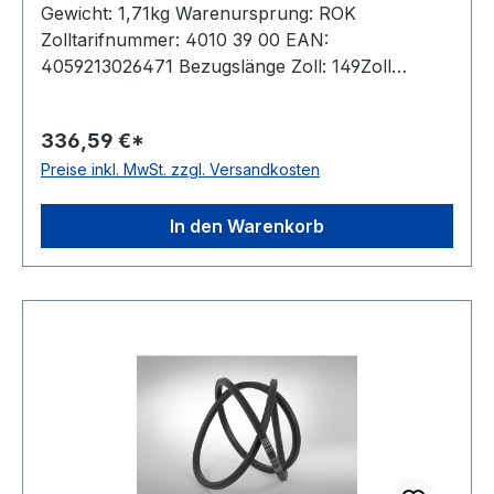
Gewicht: 1,71kg Warenursprung: ROK
Zolltarifnummer: 4010 39 00 EAN:
4059213026471 Bezugslänge Zoll: 149Zoll
Bezugslänge mm: 3886mm Innenlänge mm:
3833mm Hersteller: ConCar Ausführung:
336,59 €*
ummantelt antistatisch: ja Norm: DIN 7722
Preise inkl. MwSt. zzgl. Versandkosten
Breite: 22mm Höhe: 17mm Material: Neoprene
Zugstrang: Polyester
In den Warenkorb