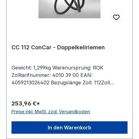
CC 112 ConCar - Doppelkeilriemen
Gewicht: 1,299kg Warenursprung: ROK
Zolltarifnummer: 4010 39 00 EAN:
4059213026402 Bezugslänge Zoll: 112Zoll
Bezugslänge mm: 2952mm Innenlänge mm:
2899mm Hersteller: ConCar Ausführung:
253,96 €*
ummantelt antistatisch: ja Norm: DIN 7722
Preise inkl. MwSt. zzgl. Versandkosten
Breite: 22mm Höhe: 17mm Material: Neoprene
Zugstrang: Polyester
In den Warenkorb