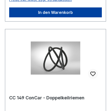
Breite: 22mm Höhe: 17mm Material: Neoprene
Zugstrang: Polyester
In den Warenkorb
CC 149 ConCar - Doppelkeilriemen