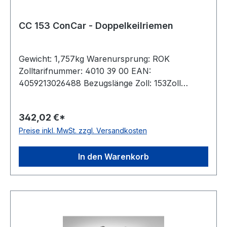
CC 153 ConCar - Doppelkeilriemen
Gewicht: 1,757kg Warenursprung: ROK
Zolltarifnummer: 4010 39 00 EAN:
4059213026488 Bezugslänge Zoll: 153Zoll
Bezugslänge mm: 3993mm Innenlänge mm:
3940mm Hersteller: ConCar Ausführung:
342,02 €*
ummantelt antistatisch: ja Norm: DIN 7722
Preise inkl. MwSt. zzgl. Versandkosten
Breite: 22mm Höhe: 17mm Material: Neoprene
Zugstrang: Polyester
In den Warenkorb