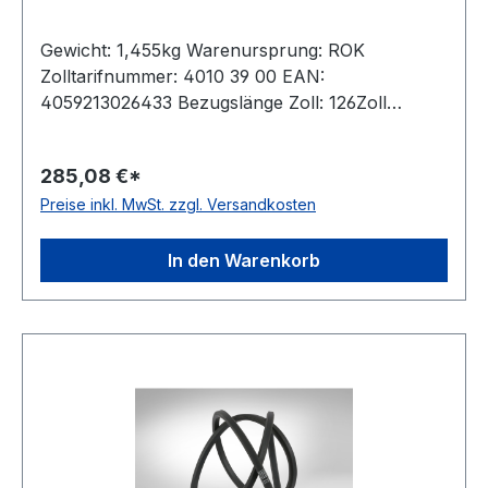
Gewicht: 1,455kg Warenursprung: ROK
Zolltarifnummer: 4010 39 00 EAN:
4059213026433 Bezugslänge Zoll: 126Zoll
Bezugslänge mm: 3307mm Innenlänge mm:
3254mm Hersteller: ConCar Ausführung:
285,08 €*
ummantelt antistatisch: ja Norm: DIN 7722
Preise inkl. MwSt. zzgl. Versandkosten
Breite: 22mm Höhe: 17mm Material: Neoprene
Zugstrang: Polyester
In den Warenkorb