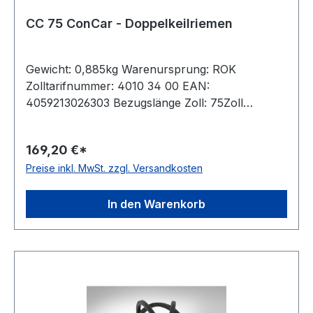
CC 75 ConCar - Doppelkeilriemen
Gewicht: 0,885kg Warenursprung: ROK
Zolltarifnummer: 4010 34 00 EAN:
4059213026303 Bezugslänge Zoll: 75Zoll
Bezugslänge mm: 2012mm Innenlänge mm:
1959mm Hersteller: ConCar Ausführung:
169,20 €*
ummantelt antistatisch: ja Norm: DIN 7722
Preise inkl. MwSt. zzgl. Versandkosten
Breite: 22mm Höhe: 17mm Material: Neoprene
Zugstrang: Polyester
In den Warenkorb