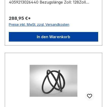
4059213026440 Bezugslänge Zoll: 128Zoll
Bezugslänge mm: 3358mm Innenlänge mm:
3305mm Hersteller: ConCar Ausführung:
288,95 €*
ummantelt antistatisch: ja Norm: DIN 7722
Preise inkl. MwSt. zzgl. Versandkosten
Breite: 22mm Höhe: 17mm Material: Neoprene
Zugstrang: Polyester
In den Warenkorb