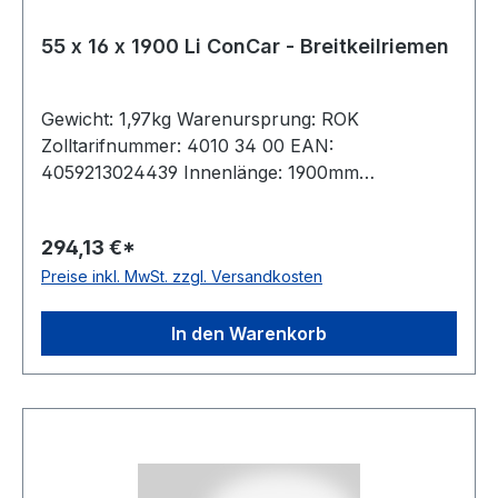
55 x 16 x 1900 Li ConCar - Breitkeilriemen
Gewicht: 1,97kg Warenursprung: ROK
Zolltarifnummer: 4010 34 00 EAN:
4059213024439 Innenlänge: 1900mm
Außenlänge: 2001mm Hersteller: ConCar
Ausführung: flankenoffen, formgezahnt
294,13 €*
antistatisch: ja Norm: DIN 7719 / ISO 1604 Breite:
Preise inkl. MwSt. zzgl. Versandkosten
55mm Höhe: 16mm Winkel: 28° Material:
Neoprene Zugstrang: Polyester
In den Warenkorb