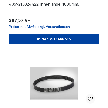
4059213024422 Innenlänge: 1800mm
Außenlänge: 1901mm Hersteller: ConCar
Ausführung: flankenoffen, formgezahnt
287,57 €*
antistatisch: ja Norm: DIN 7719 / ISO 1604 Breite:
Preise inkl. MwSt. zzgl. Versandkosten
55mm Höhe: 16mm Winkel: 28° Material:
Neoprene Zugstrang: Polyester
In den Warenkorb