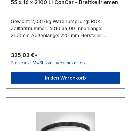
55 x 16 x 2100 Li ConCar - Breitkeilriemen
Gewicht: 2,0317kg Warenursprung: ROK
Zolltarifnummer: 4010 34 00 Innenlänge:
2100mm Außenlänge: 2201mm Hersteller:
ConCar Ausführung: flankenoffen, formgezahnt
antistatisch: ja Norm: DIN 7719 / ISO 1604 Breite:
325,02 €*
55mm Höhe: 16mm Winkel: 28° Material:
Preise inkl. MwSt. zzgl. Versandkosten
Neoprene Zugstrang: Polyester
In den Warenkorb