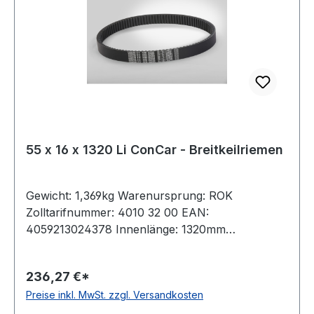
55 x 16 x 1320 Li ConCar - Breitkeilriemen
Gewicht: 1,369kg Warenursprung: ROK
Zolltarifnummer: 4010 32 00 EAN:
4059213024378 Innenlänge: 1320mm
Außenlänge: 1421mm Hersteller: ConCar
Ausführung: flankenoffen, formgezahnt
236,27 €*
antistatisch: ja Norm: DIN 7719 / ISO 1604 Breite:
Preise inkl. MwSt. zzgl. Versandkosten
55mm Höhe: 16mm Winkel: 28° Material:
Neoprene Zugstrang: Polyester