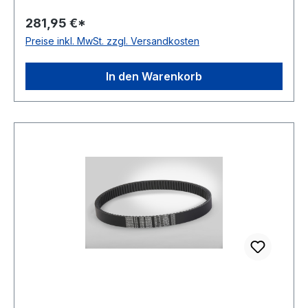
Ausführung: flankenoffen, formgezahnt
281,95 €*
antistatisch: ja Norm: DIN 7719 / ISO 1604 Breite:
Preise inkl. MwSt. zzgl. Versandkosten
55mm Höhe: 16mm Winkel: 28° Material:
Neoprene Zugstrang: Polyester
In den Warenkorb