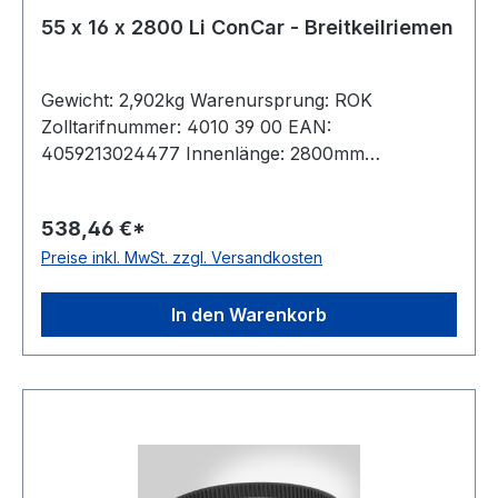
55 x 16 x 2800 Li ConCar - Breitkeilriemen
Gewicht: 2,902kg Warenursprung: ROK
Zolltarifnummer: 4010 39 00 EAN:
4059213024477 Innenlänge: 2800mm
Außenlänge: 2901mm Hersteller: ConCar
Ausführung: flankenoffen, formgezahnt
538,46 €*
antistatisch: ja Norm: DIN 7719 / ISO 1604 Breite:
Preise inkl. MwSt. zzgl. Versandkosten
55mm Höhe: 16mm Winkel: 28° Material:
Neoprene Zugstrang: Polyester
In den Warenkorb