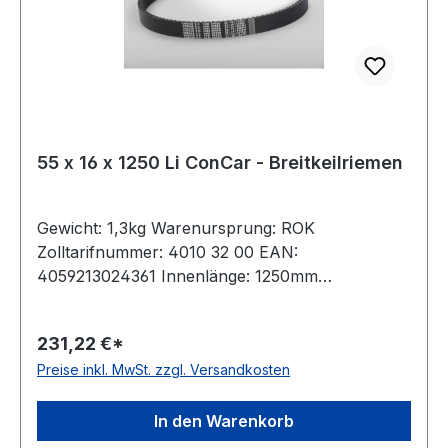
55 x 16 x 1250 Li ConCar - Breitkeilriemen
Gewicht: 1,3kg Warenursprung: ROK
Zolltarifnummer: 4010 32 00 EAN:
4059213024361 Innenlänge: 1250mm
Außenlänge: 1351mm Hersteller: ConCar
Ausführung: flankenoffen, formgezahnt
231,22 €*
antistatisch: ja Norm: DIN 7719 / ISO 1604 Breite:
Preise inkl. MwSt. zzgl. Versandkosten
55mm Höhe: 16mm Winkel: 28° Material:
Neoprene Zugstrang: Polyester
In den Warenkorb