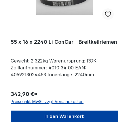
55 x 16 x 2240 Li ConCar - Breitkeilriemen
Gewicht: 2,322kg Warenursprung: ROK
Zolltarifnummer: 4010 34 00 EAN:
4059213024453 Innenlänge: 2240mm
Außenlänge: 2341mm Hersteller: ConCar
Ausführung: flankenoffen, formgezahnt
342,90 €*
antistatisch: ja Norm: DIN 7719 / ISO 1604 Breite:
Preise inkl. MwSt. zzgl. Versandkosten
55mm Höhe: 16mm Winkel: 28° Material:
Neoprene Zugstrang: Polyester
In den Warenkorb