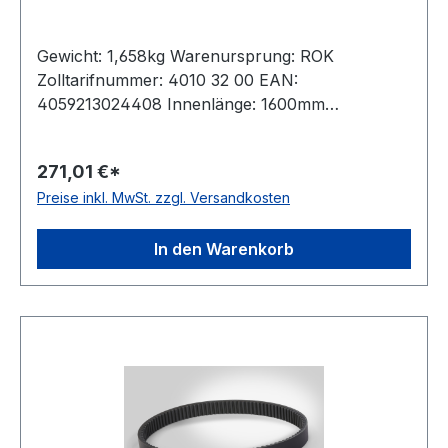
Gewicht: 1,658kg Warenursprung: ROK
Zolltarifnummer: 4010 32 00 EAN:
4059213024408 Innenlänge: 1600mm
Außenlänge: 1701mm Hersteller: ConCar
Ausführung: flankenoffen, formgezahnt
271,01 €*
antistatisch: ja Norm: DIN 7719 / ISO 1604 Breite:
Preise inkl. MwSt. zzgl. Versandkosten
55mm Höhe: 16mm Winkel: 28° Material:
Neoprene Zugstrang: Polyester
In den Warenkorb