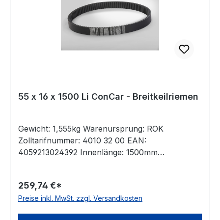
55 x 16 x 1500 Li ConCar - Breitkeilriemen
Gewicht: 1,555kg Warenursprung: ROK
Zolltarifnummer: 4010 32 00 EAN:
4059213024392 Innenlänge: 1500mm
Außenlänge: 1601mm Hersteller: ConCar
Ausführung: flankenoffen, formgezahnt
259,74 €*
antistatisch: ja Norm: DIN 7719 / ISO 1604 Breite:
Preise inkl. MwSt. zzgl. Versandkosten
55mm Höhe: 16mm Winkel: 28° Material:
Neoprene Zugstrang: Polyester