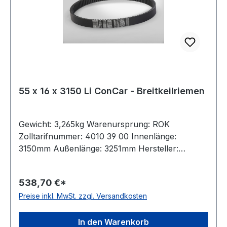
55 x 16 x 3150 Li ConCar - Breitkeilriemen
Gewicht: 3,265kg Warenursprung: ROK
Zolltarifnummer: 4010 39 00 Innenlänge:
3150mm Außenlänge: 3251mm Hersteller:
ConCar Ausführung: flankenoffen, formgezahnt
antistatisch: ja Norm: DIN 7719 / ISO 1604 Breite:
538,70 €*
55mm Höhe: 16mm Winkel: 28° Material:
Preise inkl. MwSt. zzgl. Versandkosten
Neoprene Zugstrang: Polyester
In den Warenkorb