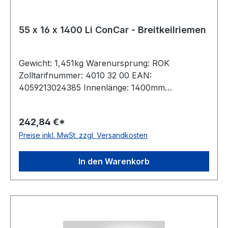
55 x 16 x 1400 Li ConCar - Breitkeilriemen
Gewicht: 1,451kg Warenursprung: ROK
Zolltarifnummer: 4010 32 00 EAN:
4059213024385 Innenlänge: 1400mm
Außenlänge: 1501mm Hersteller: ConCar
Ausführung: flankenoffen, formgezahnt
242,84 €*
antistatisch: ja Norm: DIN 7719 / ISO 1604 Breite:
Preise inkl. MwSt. zzgl. Versandkosten
55mm Höhe: 16mm Winkel: 28° Material:
Neoprene Zugstrang: Polyester
In den Warenkorb