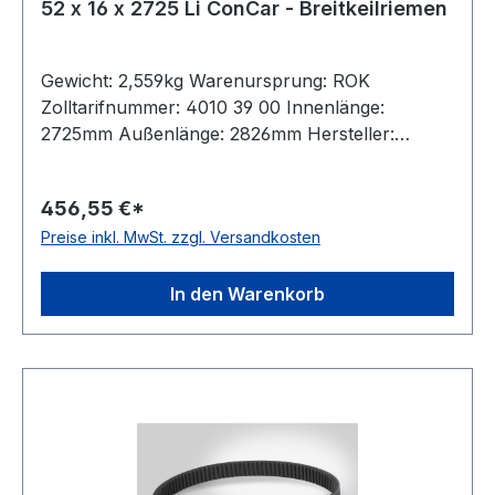
52 x 16 x 2725 Li ConCar - Breitkeilriemen
Gewicht: 2,559kg Warenursprung: ROK
Zolltarifnummer: 4010 39 00 Innenlänge:
2725mm Außenlänge: 2826mm Hersteller:
ConCar Ausführung: flankenoffen, formgezahnt
antistatisch: ja Norm: DIN 7719 / ISO 1604 Breite:
456,55 €*
52mm Höhe: 16mm Winkel: 27° Material:
Preise inkl. MwSt. zzgl. Versandkosten
Neoprene Zugstrang: Polyester
In den Warenkorb