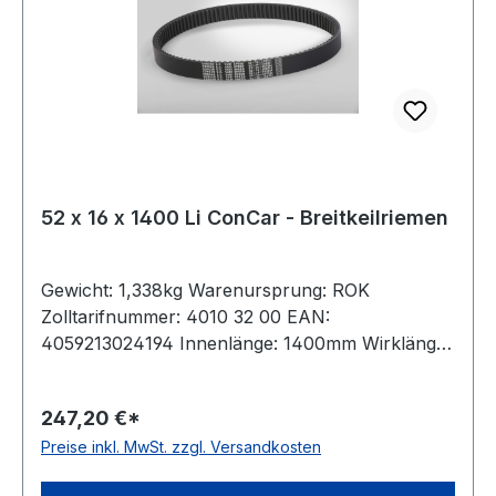
52 x 16 x 1400 Li ConCar - Breitkeilriemen
Gewicht: 1,338kg Warenursprung: ROK
Zolltarifnummer: 4010 32 00 EAN:
4059213024194 Innenlänge: 1400mm Wirklänge:
1475mm Außenlänge: 1501mm Hersteller:
ConCar Ausführung: flankenoffen, formgezahnt
247,20 €*
antistatisch: ja Norm: DIN 7719 / ISO 1604 Breite:
Preise inkl. MwSt. zzgl. Versandkosten
52mm Höhe: 16mm Winkel: 27° Material:
Neoprene Zugstrang: Polyester