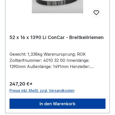
52 x 16 x 1390 Li ConCar - Breitkeilriemen
Gewicht: 1,338kg Warenursprung: ROK
Zolltarifnummer: 4010 32 00 Innenlänge:
1390mm Außenlänge: 1491mm Hersteller:
ConCar Ausführung: flankenoffen, formgezahnt
antistatisch: ja Norm: DIN 7719 / ISO 1604 Breite:
247,20 €*
52mm Höhe: 16mm Winkel: 27° Material:
Preise inkl. MwSt. zzgl. Versandkosten
Neoprene Zugstrang: Polyester
In den Warenkorb