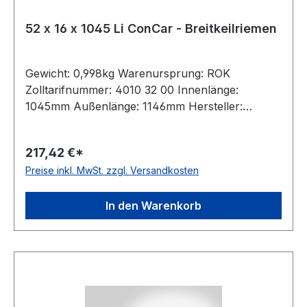
52 x 16 x 1045 Li ConCar - Breitkeilriemen
Gewicht: 0,998kg Warenursprung: ROK
Zolltarifnummer: 4010 32 00 Innenlänge:
1045mm Außenlänge: 1146mm Hersteller:
ConCar Ausführung: flankenoffen, formgezahnt
antistatisch: ja Norm: DIN 7719 / ISO 1604 Breite:
217,42 €*
52mm Höhe: 16mm Winkel: 27° Material:
Preise inkl. MwSt. zzgl. Versandkosten
Neoprene Zugstrang: Polyester
In den Warenkorb