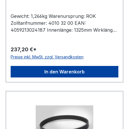
Gewicht: 1,266kg Warenursprung: ROK
Zolltarifnummer: 4010 32 00 EAN:
4059213024187 Innenlänge: 1325mm Wirklänge:
1400mm Außenlänge: 1426mm Hersteller:
ConCar Ausführung: flankenoffen, formgezahnt
237,20 €*
antistatisch: ja Norm: DIN 7719 / ISO 1604 Breite:
Preise inkl. MwSt. zzgl. Versandkosten
52mm Höhe: 16mm Winkel: 27° Material:
Neoprene Zugstrang: Polyester
In den Warenkorb