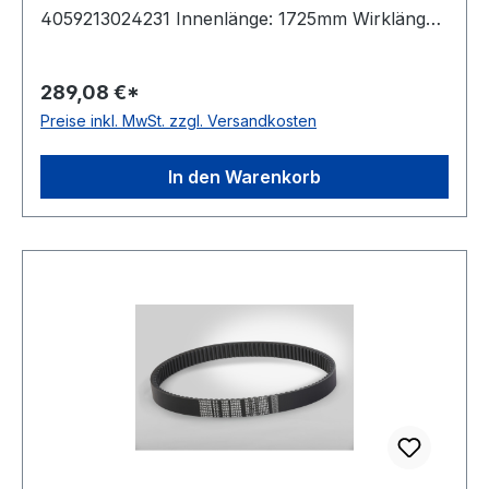
4059213024231 Innenlänge: 1725mm Wirklänge:
1800mm Außenlänge: 1826mm Hersteller:
ConCar Ausführung: flankenoffen, formgezahnt
289,08 €*
antistatisch: ja Norm: DIN 7719 / ISO 1604 Breite:
Preise inkl. MwSt. zzgl. Versandkosten
52mm Höhe: 16mm Winkel: 27° Material:
Neoprene Zugstrang: Polyester
In den Warenkorb