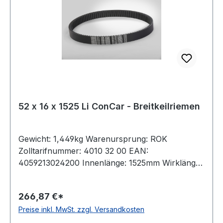
52 x 16 x 1525 Li ConCar - Breitkeilriemen
Gewicht: 1,449kg Warenursprung: ROK
Zolltarifnummer: 4010 32 00 EAN:
4059213024200 Innenlänge: 1525mm Wirklänge:
1600mm Außenlänge: 1626mm Hersteller:
ConCar Ausführung: flankenoffen, formgezahnt
266,87 €*
antistatisch: ja Norm: DIN 7719 / ISO 1604 Breite:
Preise inkl. MwSt. zzgl. Versandkosten
52mm Höhe: 16mm Winkel: 27° Material:
Neoprene Zugstrang: Polyester