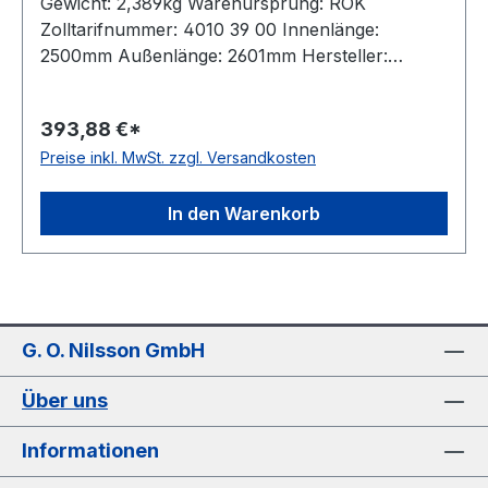
Gewicht: 2,389kg Warenursprung: ROK
Zolltarifnummer: 4010 39 00 Innenlänge:
2500mm Außenlänge: 2601mm Hersteller:
ConCar Ausführung: flankenoffen, formgezahnt
antistatisch: ja Norm: DIN 7719 / ISO 1604 Breite:
393,88 €*
52mm Höhe: 16mm Winkel: 27° Material:
Preise inkl. MwSt. zzgl. Versandkosten
Neoprene Zugstrang: Polyester
In den Warenkorb
G. O. Nilsson GmbH
Über uns
Informationen