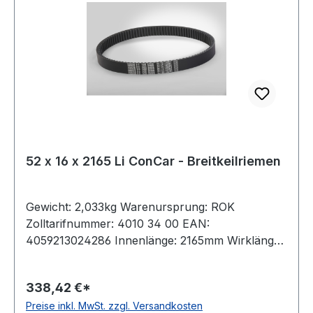
52 x 16 x 2165 Li ConCar - Breitkeilriemen
Gewicht: 2,033kg Warenursprung: ROK
Zolltarifnummer: 4010 34 00 EAN:
4059213024286 Innenlänge: 2165mm Wirklänge:
2240mm Außenlänge: 2266mm Hersteller:
ConCar Ausführung: flankenoffen, formgezahnt
338,42 €*
antistatisch: ja Norm: DIN 7719 / ISO 1604 Breite:
Preise inkl. MwSt. zzgl. Versandkosten
52mm Höhe: 16mm Winkel: 27° Material: