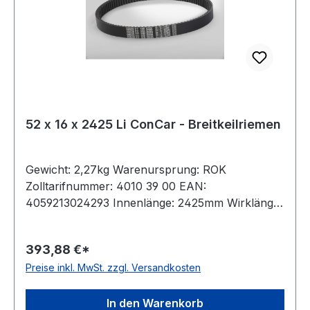
52 x 16 x 2425 Li ConCar - Breitkeilriemen
Gewicht: 2,27kg Warenursprung: ROK
Zolltarifnummer: 4010 39 00 EAN:
4059213024293 Innenlänge: 2425mm Wirklänge:
2500mm Außenlänge: 2526mm Hersteller:
ConCar Ausführung: flankenoffen, formgezahnt
393,88 €*
antistatisch: ja Norm: DIN 7719 / ISO 1604 Breite:
Preise inkl. MwSt. zzgl. Versandkosten
52mm Höhe: 16mm Winkel: 27° Material:
Neoprene Zugstrang: Polyester
In den Warenkorb