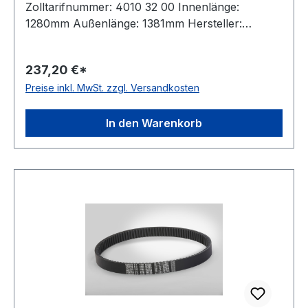
Zolltarifnummer: 4010 32 00 Innenlänge:
1280mm Außenlänge: 1381mm Hersteller:
ConCar Ausführung: flankenoffen, formgezahnt
antistatisch: ja Norm: DIN 7719 / ISO 1604 Breite:
237,20 €*
52mm Höhe: 16mm Winkel: 27° Material:
Preise inkl. MwSt. zzgl. Versandkosten
Neoprene Zugstrang: Polyester
In den Warenkorb