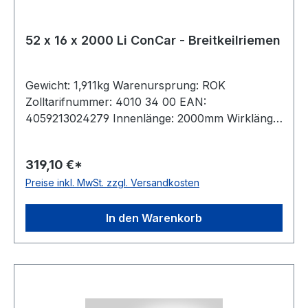
52 x 16 x 2000 Li ConCar - Breitkeilriemen
Gewicht: 1,911kg Warenursprung: ROK
Zolltarifnummer: 4010 34 00 EAN:
4059213024279 Innenlänge: 2000mm Wirklänge:
2075mm Außenlänge: 2101mm Hersteller:
ConCar Ausführung: flankenoffen, formgezahnt
319,10 €*
antistatisch: ja Norm: DIN 7719 / ISO 1604 Breite:
Preise inkl. MwSt. zzgl. Versandkosten
52mm Höhe: 16mm Winkel: 27° Material:
Neoprene Zugstrang: Polyester
In den Warenkorb