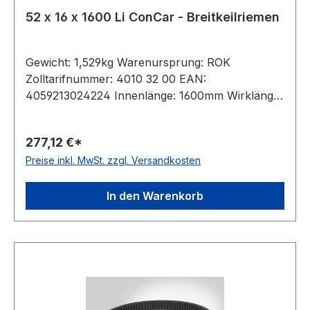
52 x 16 x 1600 Li ConCar - Breitkeilriemen
Gewicht: 1,529kg Warenursprung: ROK
Zolltarifnummer: 4010 32 00 EAN:
4059213024224 Innenlänge: 1600mm Wirklänge:
1675mm Außenlänge: 1701mm Hersteller:
ConCar Ausführung: flankenoffen, formgezahnt
277,12 €*
antistatisch: ja Norm: DIN 7719 / ISO 1604 Breite:
Preise inkl. MwSt. zzgl. Versandkosten
52mm Höhe: 16mm Winkel: 27° Material:
Neoprene Zugstrang: Polyester
In den Warenkorb