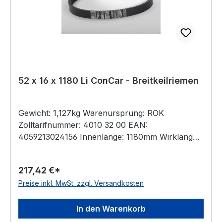
52 x 16 x 1180 Li ConCar - Breitkeilriemen
Gewicht: 1,127kg Warenursprung: ROK
Zolltarifnummer: 4010 32 00 EAN:
4059213024156 Innenlänge: 1180mm Wirklänge:
1255mm Außenlänge: 1281mm Hersteller:
ConCar Ausführung: flankenoffen, formgezahnt
217,42 €*
antistatisch: ja Norm: DIN 7719 / ISO 1604 Breite:
Preise inkl. MwSt. zzgl. Versandkosten
52mm Höhe: 16mm Winkel: 27° Material:
Neoprene Zugstrang: Polyester
In den Warenkorb