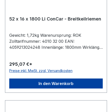
52 x 16 x 1800 Li ConCar - Breitkeilriemen
Gewicht: 1,72kg Warenursprung: ROK
Zolltarifnummer: 4010 32 00 EAN:
4059213024248 Innenlänge: 1800mm Wirklänge:
1875mm Außenlänge: 1901mm Hersteller:
ConCar Ausführung: flankenoffen, formgezahnt
295,07 €*
antistatisch: ja Norm: DIN 7719 / ISO 1604 Breite:
Preise inkl. MwSt. zzgl. Versandkosten
52mm Höhe: 16mm Winkel: 27° Material:
Neoprene Zugstrang: Polyester
In den Warenkorb