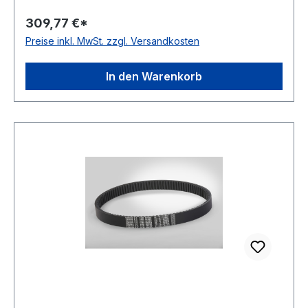
ConCar Ausführung: flankenoffen, formgezahnt
309,77 €*
antistatisch: ja Norm: DIN 7719 / ISO 1604 Breite:
Preise inkl. MwSt. zzgl. Versandkosten
52mm Höhe: 16mm Winkel: 27° Material:
Neoprene Zugstrang: Polyester
In den Warenkorb